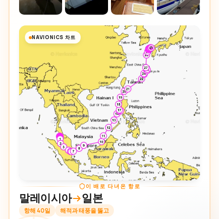
NAVIONICS 차트
이 배로 다녀온 항로
말레이시아
일본
항해 40일
해적과 태풍을 뚫고