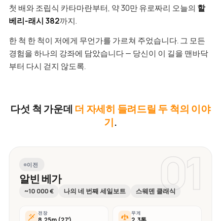
첫 배와 조립식 카타마란부터, 약 30만 유로짜리 오늘의
할
베리-래시 382
까지.
한 척 한 척이 저에게 무언가를 가르쳐 주었습니다. 그 모든
경험을 하나의 강좌에 담았습니다 — 당신이 이 길을 맨바닥
부터 다시 걷지 않도록.
다섯 척 가운데
더 자세히 들려드릴 두 척의 이야
기
.
01
이전
알빈 베가
~10 000 €
나의 네 번째 세일보트
스웨덴 클래식
전장
무게
8.25m (27′)
2.3톤