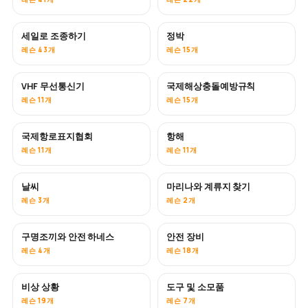
세일로 조종하기
정박
레슨 43개
레슨 15개
VHF 무선통신기
국제해상충돌예방규칙
레슨 11개
레슨 15개
국제항로표지협회
항해
레슨 11개
레슨 11개
날씨
마리나와 계류지 찾기
레슨 3개
레슨 2개
구명조끼와 안전 하네스
안전 장비
레슨 4개
레슨 18개
비상 상황
도구 및 소모품
레슨 19개
레슨 7개