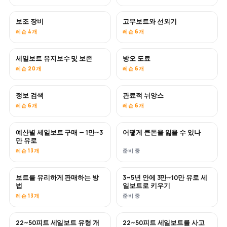
보조 장비
고무보트와 선외기
레슨 4개
레슨 6개
세일보트 유지보수 및 보존
방오 도료
곧 공개
레슨 20개
레슨 6개
정보 검색
관료적 뉘앙스
레슨 6개
레슨 6개
예산별 세일보트 구매 — 1만~3
어떻게 큰돈을 잃을 수 있나
곧 공개
곧 공개
만 유로
레슨 13개
준비 중
보트를 유리하게 판매하는 방
3~5년 안에 3만~10만 유로 세
신규
신규
법
일보트로 키우기
레슨 13개
준비 중
22~50피트 세일보트 유형 개
22~50피트 세일보트를 사고
곧 공개
곧 공개