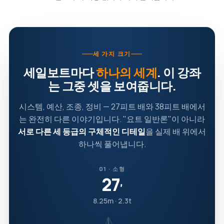
세 가지 크기
세일보트마다
하나의 세계
. 이 강좌
는 그중 셋을 보여줍니다.
시스템, 예산, 조종, 정비 — 27피트 배와 38피트 배에서
는 완전히 다른 이야기입니다. "요트 일반론"이 아니라
서로 다른 세 등급의 구체적인 디테일
을 실제 배 위에서
하나씩 풀어냅니다.
01 · 소형
27
′
8.25m · 2.3t