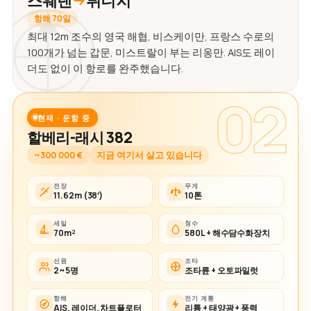
스웨덴
튀니지
항해 70일
최대 12m 조수의 영국 해협, 비스케이만, 프랑스 수로의
100개가 넘는 갑문, 미스트랄이 부는 리옹만. AIS도 레이
더도 없이 이 항로를 완주했습니다.
02
현재 · 운항 중
할베리-래시 382
~300 000 €
지금 여기서 살고 있습니다
전장
무게
11.62m (38′)
10톤
세일
청수
70m²
580L + 해수담수화장치
선원
조타
2~5명
조타륜 + 오토파일럿
항해
전기 계통
AIS, 레이더, 차트플로터
리튬 + 태양광 + 풍력