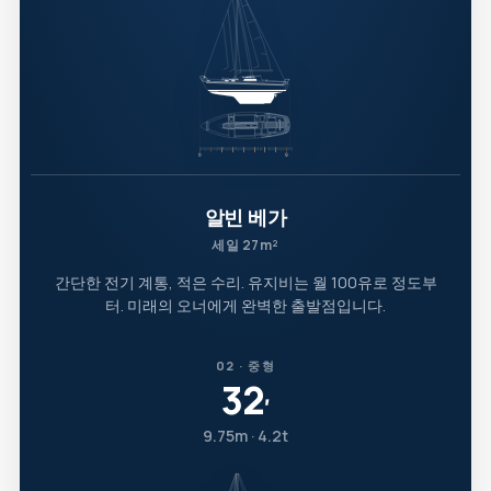
알빈 베가
세일 27m²
간단한 전기 계통, 적은 수리. 유지비는 월 100유로 정도부
터. 미래의 오너에게 완벽한 출발점입니다.
02 · 중형
32
′
9.75m · 4.2t