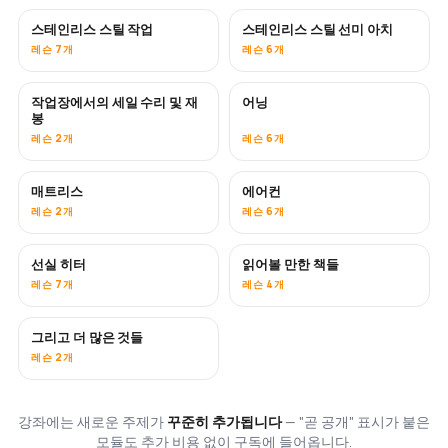
스테인리스 스틸 작업
스테인리스 스틸 선미 아치
곧 공개
레슨 7개
레슨 6개
작업장에서의 세일 수리 및 재
어닝
곧 공개
봉
레슨 2개
레슨 6개
매트리스
에어컨
곧 공개
레슨 2개
레슨 6개
선실 히터
읽어볼 만한 책들
곧 공개
곧 공개
레슨 7개
레슨 4개
그리고 더 많은 것들
곧 공개
레슨 2개
강좌에는 새로운 주제가
꾸준히 추가됩니다
— "곧 공개" 표시가 붙은
모듈도 추가 비용 없이 구독에 들어옵니다.