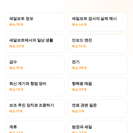
세일보트 정보
세일보트 검사의 실제 예시
레슨 16개
레슨 44개
세일보트에서의 일상 생활
인보드 엔진
레슨 22개
레슨 14개
급수
전기
레슨 15개
레슨 28개
최신 계기와 항법 장비
항해용 매듭
레슨 12개
레슨 23개
보조 추진 장치로 조종하기
연료 관련 질문
레슨 11개
레슨 3개
계류
범장과 세일
레슨 41개
레슨 22개