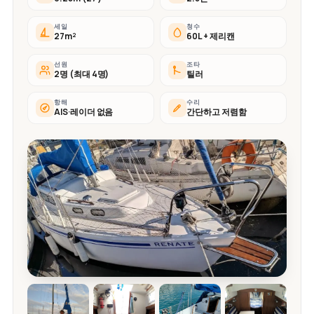
세일
청수
27m²
60L + 제리캔
선원
조타
2명 (최대 4명)
틸러
항해
수리
AIS·레이더 없음
간단하고 저렴함