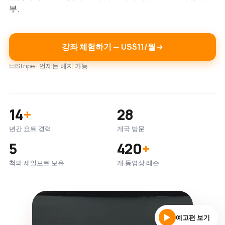
부.
강좌 체험하기 — US$11/월
Stripe · 언제든 해지 가능
14
+
28
년간 요트 경력
개국 방문
5
420
+
척의 세일보트 보유
개 동영상 레슨
예고편 보기