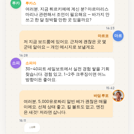
루카
루카스
여러분, 지금 튀르키예에 계신 분? 마르마리스
마리나 관련해서 조언이 필요해요 — 바가지 안
쓰고 한 달 정박할 만한 곳 있을까요?
14:23
마르
마르코
저 지금 보드룸에 있어요. 근처에 괜찮은 곳 몇
군데 알아요 — 개인 메시지로 보낼게요.
14:28
소피
소피아
30~40피트 세일보트에서 실전 경험 쌓을 기회
찾습니다. 경험 있고, 1~2주 크루징이면 어느
방향이든 좋아요.
15:42
바딤 루포
여러분, 5,000유로짜리 알빈 베가 괜찮은 매물
이에요. 선체 상태 좋고, 킬 볼트도 없고, 엔진
은 새것! 저라면 삽니다.
16:11