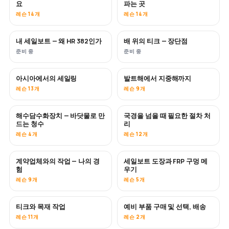
요
파는 곳
레슨 14개
레슨 14개
내 세일보트 — 왜 HR 382인가
배 위의 티크 — 장단점
곧 공개
곧 공개
준비 중
준비 중
아시아에서의 세일링
발트해에서 지중해까지
곧 공개
곧 공개
레슨 13개
레슨 9개
해수담수화장치 — 바닷물로 만
국경을 넘을 때 필요한 절차 처
곧 공개
드는 청수
리
레슨 4개
레슨 12개
계약업체와의 작업 — 나의 경
세일보트 도장과 FRP 구멍 메
곧 공개
곧 공개
험
우기
레슨 9개
레슨 5개
티크와 목재 작업
예비 부품 구매 및 선택, 배송
곧 공개
레슨 11개
레슨 2개