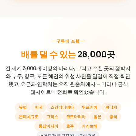
구독에 포함
배를 댈 수 있는
28,000곳
전 세계 6,000개 이상의 마리나, 그리고 수천 곳의 정박지
와 부두, 항구. 모든 해안의 위성 사진을 일일이 직접 확인
했고, 요금과 연락처는 오직 원출처에서 — 마리나 공식
웹사이트나 전화로 확인했습니다.
유럽
미국
스칸디나비아
튀르키예
튀니지
몬테네그로
그리스
크로아티아
일본
중국
동남아시아
호주
카리브해
+ 요트가 잘 가지 않는 수십 개국