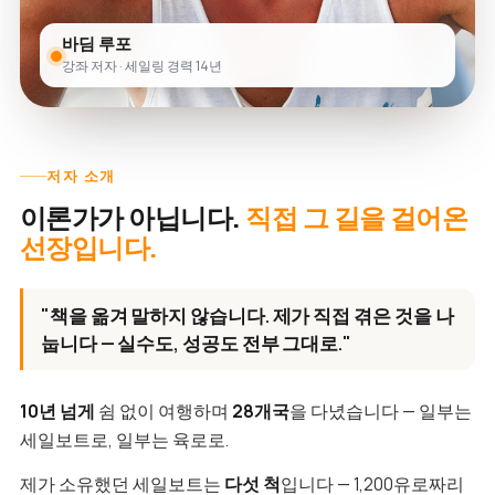
바딤 루포
강좌 저자 · 세일링 경력 14년
저자 소개
이론가가 아닙니다.
직접 그 길을 걸어온
선장입니다.
"책을 옮겨 말하지 않습니다. 제가 직접 겪은 것을 나
눕니다 — 실수도, 성공도 전부 그대로."
10년 넘게
쉼 없이 여행하며
28개국
을 다녔습니다 — 일부는
세일보트로, 일부는 육로로.
제가 소유했던 세일보트는
다섯 척
입니다 — 1,200유로짜리