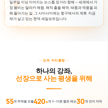
일주일 이상 이어지는 논스톱 장거리 항해 — 세계에서 가
장 붐비는 말라카 해협, 해적 출몰 해역, 태풍과 역풍을 피
해 돌아가는 길. 그 사이사이에는 항구에서의 계류. 지금
제가 살고 있는 현역 세일보트입니다.
강좌 커리큘럼
하나의 강좌,
선장으로 사는 평생을 위해
55
420
30
+
개 주제별 모듈
개 3~10분 짧은 레슨
개 언어 자막