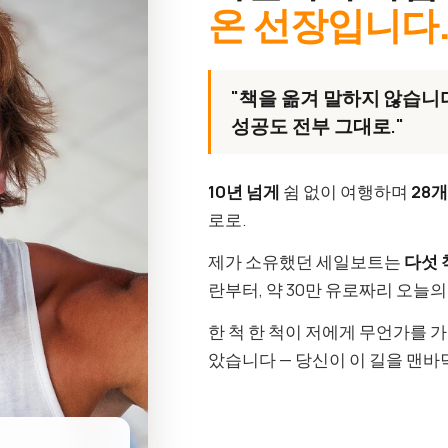
온 선장입니다
"책을 옮겨 말하지 않습니다
성공도 전부 그대로."
10년 넘게
쉼 없이 여행하며
28
로로.
제가 소유했던 세일보트는
다섯 
란부터, 약 30만 유로짜리 오늘
한 척 한 척이 저에게 무언가를 
았습니다 — 당신이 이 길을 맨바