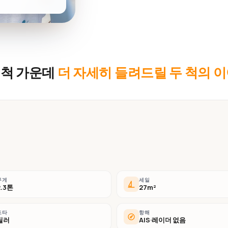
 척 가운데
더 자세히 들려드릴 두 척의 
무게
세일
2.3톤
27m²
조타
항해
틸러
AIS·레이더 없음