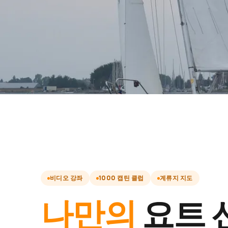
비디오 강좌
1000 캡틴 클럽
계류지 지도
나만의
요트 