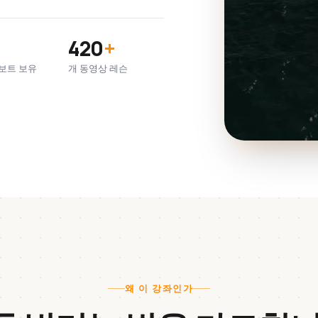
420
+
보트 보유
개 동영상 레슨
왜 이 강좌인가