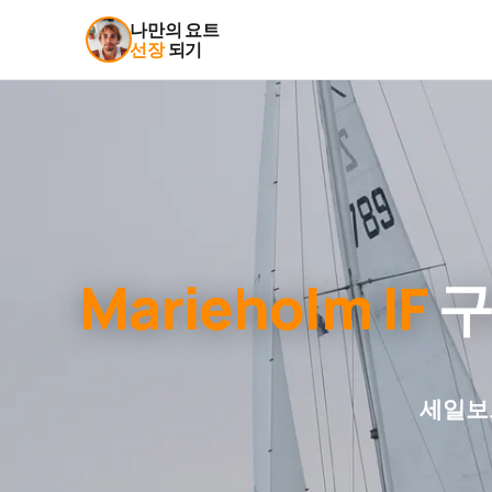
나만의 요트
선장
되기
Marieholm IF
구
세일보