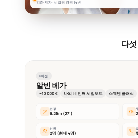
강좌 저자 · 세일링 경력 14년
다섯
이전
알빈 베가
~10 000 €
나의 네 번째 세일보트
스웨덴 클래식
전장
8.25m (27′)
선원
2명 (최대 4명)