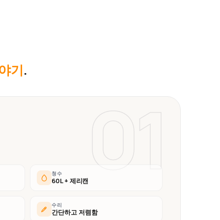
이야기
.
01
청수
60L + 제리캔
수리
간단하고 저렴함