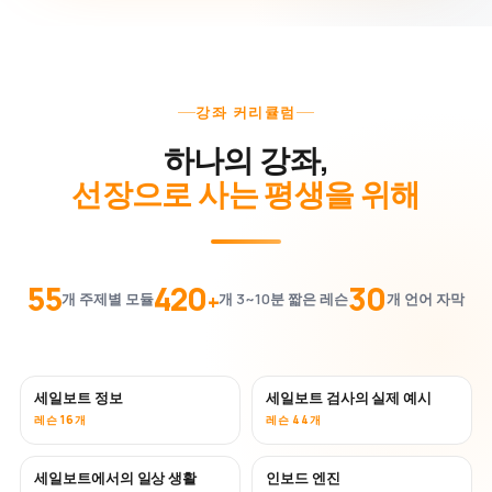
강좌 커리큘럼
하나의 강좌,
선장으로 사는 평생을 위해
55
420
30
+
개 주제별 모듈
개 3~10분 짧은 레슨
개 언어 자막
세일보트 정보
세일보트 검사의 실제 예시
레슨 16개
레슨 44개
세일보트에서의 일상 생활
인보드 엔진