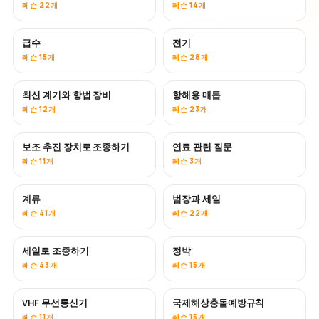
레슨 22개
레슨 14개
급수
전기
레슨 15개
레슨 28개
최신 계기와 항법 장비
항해용 매듭
레슨 12개
레슨 23개
보조 추진 장치로 조종하기
연료 관련 질문
레슨 11개
레슨 3개
계류
범장과 세일
레슨 41개
레슨 22개
세일로 조종하기
정박
레슨 43개
레슨 15개
VHF 무선통신기
국제해상충돌예방규칙
레슨 11개
레슨 15개