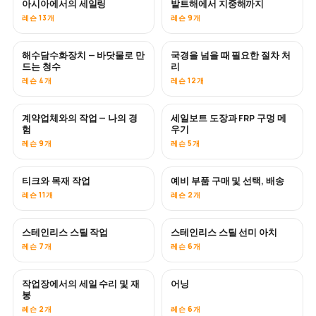
아시아에서의 세일링
발트해에서 지중해까지
곧 공개
곧 공개
레슨 13개
레슨 9개
해수담수화장치 — 바닷물로 만
국경을 넘을 때 필요한 절차 처
곧 공개
드는 청수
리
레슨 4개
레슨 12개
계약업체와의 작업 — 나의 경
세일보트 도장과 FRP 구멍 메
곧 공개
곧 공개
험
우기
레슨 9개
레슨 5개
티크와 목재 작업
예비 부품 구매 및 선택, 배송
곧 공개
레슨 11개
레슨 2개
스테인리스 스틸 작업
스테인리스 스틸 선미 아치
곧 공개
레슨 7개
레슨 6개
작업장에서의 세일 수리 및 재
어닝
곧 공개
봉
레슨 2개
레슨 6개