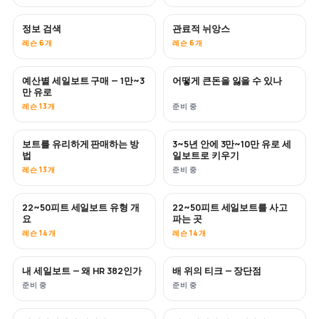
정보 검색
관료적 뉘앙스
레슨 6개
레슨 6개
예산별 세일보트 구매 — 1만~3
어떻게 큰돈을 잃을 수 있나
곧 공개
곧 공개
만 유로
레슨 13개
준비 중
보트를 유리하게 판매하는 방
3~5년 안에 3만~10만 유로 세
신규
신규
법
일보트로 키우기
레슨 13개
준비 중
22~50피트 세일보트 유형 개
22~50피트 세일보트를 사고
곧 공개
곧 공개
요
파는 곳
레슨 14개
레슨 14개
내 세일보트 — 왜 HR 382인가
배 위의 티크 — 장단점
곧 공개
곧 공개
준비 중
준비 중