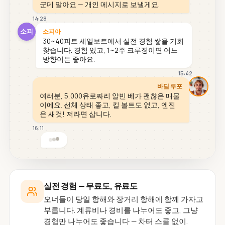
군데 알아요 — 개인 메시지로 보낼게요.
14:28
소피
소피아
30~40피트 세일보트에서 실전 경험 쌓을 기회
찾습니다. 경험 있고, 1~2주 크루징이면 어느
방향이든 좋아요.
15:42
바딤 루포
여러분, 5,000유로짜리 알빈 베가 괜찮은 매물
이에요. 선체 상태 좋고, 킬 볼트도 없고, 엔진
은 새것! 저라면 삽니다.
16:11
실전 경험 — 무료도, 유료도
오너들이 당일 항해와 장거리 항해에 함께 가자고
부릅니다. 계류비나 경비를 나누어도 좋고, 그냥
경험만 나누어도 좋습니다 — 차터 스쿨 없이.