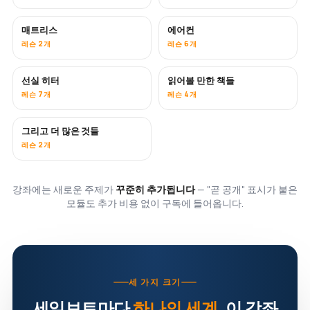
매트리스
에어컨
곧 공개
레슨 2개
레슨 6개
선실 히터
읽어볼 만한 책들
곧 공개
곧 공개
레슨 7개
레슨 4개
그리고 더 많은 것들
곧 공개
레슨 2개
강좌에는 새로운 주제가
꾸준히 추가됩니다
— "곧 공개" 표시가 붙은
모듈도 추가 비용 없이 구독에 들어옵니다.
세 가지 크기
세일보트마다
하나의 세계
. 이 강좌