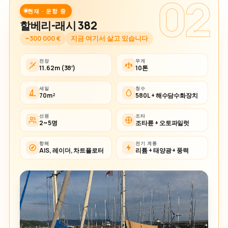
02
현재 · 운항 중
할베리-래시 382
~300 000 €
지금 여기서 살고 있습니다
전장
무게
11.62m (38′)
10톤
세일
청수
70m²
580L + 해수담수화장치
선원
조타
2~5명
조타륜 + 오토파일럿
항해
전기 계통
AIS, 레이더, 차트플로터
리튬 + 태양광 + 풍력