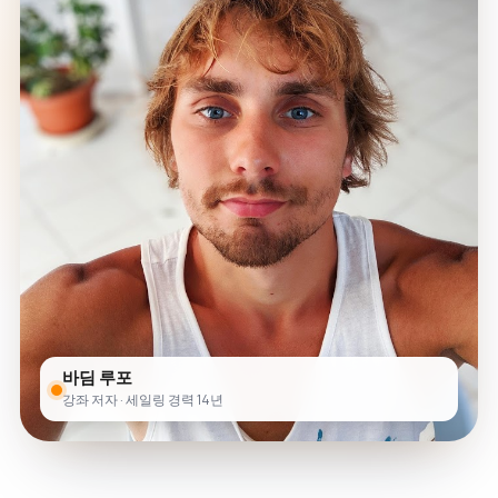
바딤 루포
강좌 저자 · 세일링 경력 14년