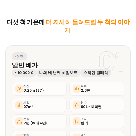
다섯 척 가운데
더 자세히 들려드릴 두 척의 이야
기
.
01
이전
알빈 베가
~10 000 €
나의 네 번째 세일보트
스웨덴 클래식
전장
무게
8.25m (27′)
2.3톤
세일
청수
27m²
60L + 제리캔
선원
조타
2명 (최대 4명)
틸러
항해
수리