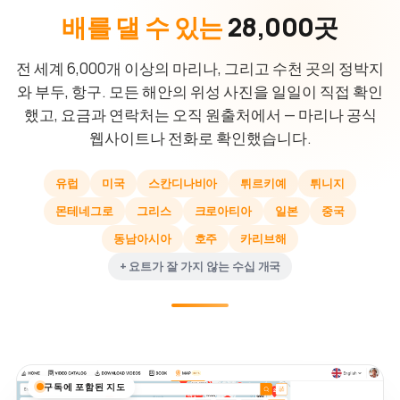
배를 댈 수 있는
28,000곳
전 세계 6,000개 이상의 마리나, 그리고 수천 곳의 정박지
와 부두, 항구. 모든 해안의 위성 사진을 일일이 직접 확인
했고, 요금과 연락처는 오직 원출처에서 — 마리나 공식
웹사이트나 전화로 확인했습니다.
유럽
미국
스칸디나비아
튀르키예
튀니지
몬테네그로
그리스
크로아티아
일본
중국
동남아시아
호주
카리브해
+ 요트가 잘 가지 않는 수십 개국
구독에 포함된 지도