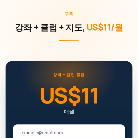
구독
강좌 + 클럽 + 지도,
US$11/월
강좌 + 캡틴 클럽
US$11
매월