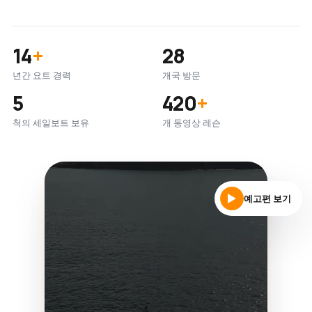
14
+
28
년간 요트 경력
개국 방문
5
420
+
척의 세일보트 보유
개 동영상 레슨
예고편 보기