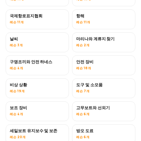
국제항로표지협회
항해
레슨 11개
레슨 11개
날씨
마리나와 계류지 찾기
레슨 3개
레슨 2개
구명조끼와 안전 하네스
안전 장비
레슨 4개
레슨 18개
비상 상황
도구 및 소모품
레슨 19개
레슨 7개
보조 장비
고무보트와 선외기
레슨 4개
레슨 6개
세일보트 유지보수 및 보존
방오 도료
곧 공개
레슨 20개
레슨 6개