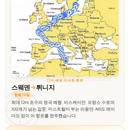
이 배로 다녀온 항로
스웨덴
튀니지
항해 70일
최대 12m 조수의 영국 해협, 비스케이만, 프랑스 수로의
100개가 넘는 갑문, 미스트랄이 부는 리옹만. AIS도 레이
더도 없이 이 항로를 완주했습니다.