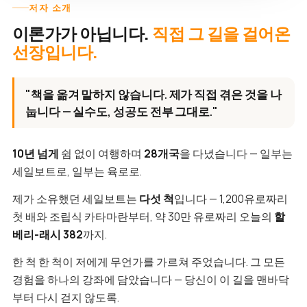
저자 소개
이론가가 아닙니다.
직접 그 길을 걸어온
선장입니다.
"책을 옮겨 말하지 않습니다. 제가 직접 겪은 것을 나
눕니다 — 실수도, 성공도 전부 그대로."
10년 넘게
쉼 없이 여행하며
28개국
을 다녔습니다 — 일부는
세일보트로, 일부는 육로로.
제가 소유했던 세일보트는
다섯 척
입니다 — 1,200유로짜리
첫 배와 조립식 카타마란부터, 약 30만 유로짜리 오늘의
할
베리-래시 382
까지.
한 척 한 척이 저에게 무언가를 가르쳐 주었습니다. 그 모든
경험을 하나의 강좌에 담았습니다 — 당신이 이 길을 맨바닥
부터 다시 걷지 않도록.