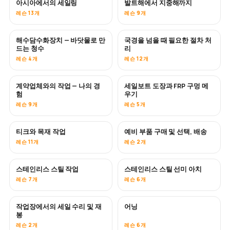
아시아에서의 세일링
발트해에서 지중해까지
곧 공개
곧 공개
레슨 13개
레슨 9개
해수담수화장치 — 바닷물로 만
국경을 넘을 때 필요한 절차 처
곧 공개
드는 청수
리
레슨 4개
레슨 12개
계약업체와의 작업 — 나의 경
세일보트 도장과 FRP 구멍 메
곧 공개
곧 공개
험
우기
레슨 9개
레슨 5개
티크와 목재 작업
예비 부품 구매 및 선택, 배송
곧 공개
레슨 11개
레슨 2개
스테인리스 스틸 작업
스테인리스 스틸 선미 아치
곧 공개
레슨 7개
레슨 6개
작업장에서의 세일 수리 및 재
어닝
곧 공개
봉
레슨 2개
레슨 6개