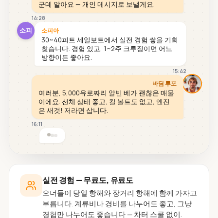
군데 알아요 — 개인 메시지로 보낼게요.
14:28
소피
소피아
30~40피트 세일보트에서 실전 경험 쌓을 기회
찾습니다. 경험 있고, 1~2주 크루징이면 어느
방향이든 좋아요.
15:42
바딤 루포
여러분, 5,000유로짜리 알빈 베가 괜찮은 매물
이에요. 선체 상태 좋고, 킬 볼트도 없고, 엔진
은 새것! 저라면 삽니다.
16:11
실전 경험 — 무료도, 유료도
오너들이 당일 항해와 장거리 항해에 함께 가자고
부릅니다. 계류비나 경비를 나누어도 좋고, 그냥
경험만 나누어도 좋습니다 — 차터 스쿨 없이.