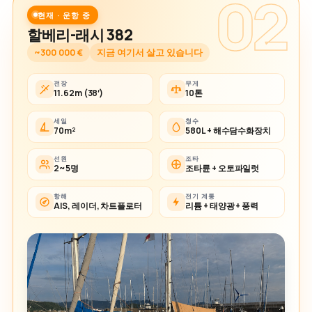
02
현재 · 운항 중
할베리-래시 382
~300 000 €
지금 여기서 살고 있습니다
전장
무게
11.62m (38′)
10톤
세일
청수
70m²
580L + 해수담수화장치
선원
조타
2~5명
조타륜 + 오토파일럿
항해
전기 계통
AIS, 레이더, 차트플로터
리튬 + 태양광 + 풍력