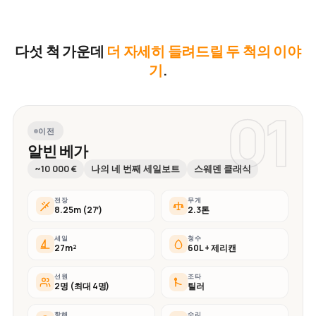
다섯 척 가운데
더 자세히 들려드릴 두 척의 이야
기
.
01
이전
알빈 베가
~10 000 €
나의 네 번째 세일보트
스웨덴 클래식
전장
무게
8.25m (27′)
2.3톤
세일
청수
27m²
60L + 제리캔
선원
조타
2명 (최대 4명)
틸러
항해
수리