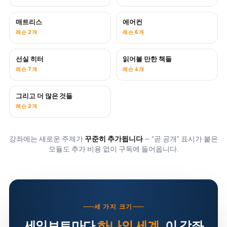
매트리스
에어컨
곧 공개
레슨 2개
레슨 6개
선실 히터
읽어볼 만한 책들
곧 공개
곧 공개
레슨 7개
레슨 4개
그리고 더 많은 것들
곧 공개
레슨 2개
강좌에는 새로운 주제가
꾸준히 추가됩니다
— "곧 공개" 표시가 붙은
모듈도 추가 비용 없이 구독에 들어옵니다.
세 가지 크기
세일보트마다
하나의 세계
. 이 강좌