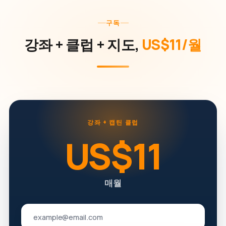
구독
강좌 + 클럽 + 지도,
US$11/월
강좌 + 캡틴 클럽
US$11
매월