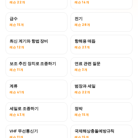
레슨 22개
레슨 14개
급수
전기
레슨 15개
레슨 28개
최신 계기와 항법 장비
항해용 매듭
레슨 12개
레슨 23개
보조 추진 장치로 조종하기
연료 관련 질문
레슨 11개
레슨 3개
계류
범장과 세일
레슨 41개
레슨 22개
세일로 조종하기
정박
레슨 43개
레슨 15개
VHF 무선통신기
국제해상충돌예방규칙
레슨 11개
레슨 15개