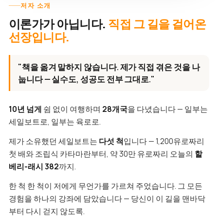
저자 소개
이론가가 아닙니다.
직접 그 길을 걸어온
선장입니다.
"책을 옮겨 말하지 않습니다. 제가 직접 겪은 것을 나
눕니다 — 실수도, 성공도 전부 그대로."
10년 넘게
쉼 없이 여행하며
28개국
을 다녔습니다 — 일부는
세일보트로, 일부는 육로로.
제가 소유했던 세일보트는
다섯 척
입니다 — 1,200유로짜리
첫 배와 조립식 카타마란부터, 약 30만 유로짜리 오늘의
할
베리-래시 382
까지.
한 척 한 척이 저에게 무언가를 가르쳐 주었습니다. 그 모든
경험을 하나의 강좌에 담았습니다 — 당신이 이 길을 맨바닥
부터 다시 걷지 않도록.