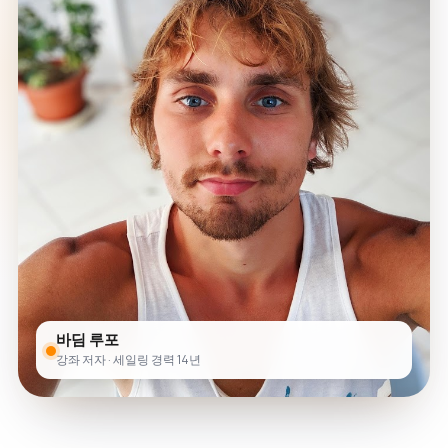
바딤 루포
강좌 저자 · 세일링 경력 14년