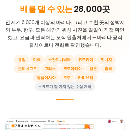
배를 댈 수 있는
28,000곳
전 세계 6,000개 이상의 마리나, 그리고 수천 곳의 정박지
와 부두, 항구. 모든 해안의 위성 사진을 일일이 직접 확인
했고, 요금과 연락처는 오직 원출처에서 — 마리나 공식
웹사이트나 전화로 확인했습니다.
유럽
미국
스칸디나비아
튀르키예
튀니지
몬테네그로
그리스
크로아티아
일본
중국
동남아시아
호주
카리브해
+ 요트가 잘 가지 않는 수십 개국
구독에 포함된 지도