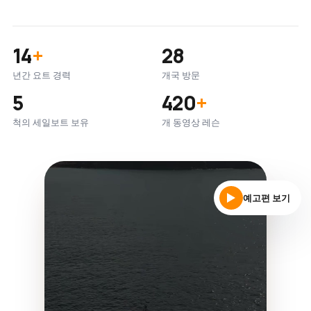
14
+
28
년간 요트 경력
개국 방문
5
420
+
척의 세일보트 보유
개 동영상 레슨
예고편 보기