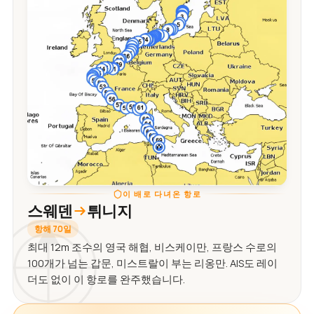
이 배로 다녀온 항로
스웨덴
튀니지
항해 70일
최대 12m 조수의 영국 해협, 비스케이만, 프랑스 수로의
100개가 넘는 갑문, 미스트랄이 부는 리옹만. AIS도 레이
더도 없이 이 항로를 완주했습니다.