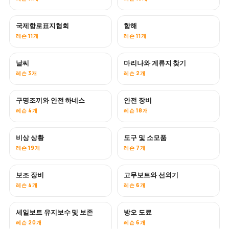
국제항로표지협회
항해
레슨 11개
레슨 11개
날씨
마리나와 계류지 찾기
레슨 3개
레슨 2개
구명조끼와 안전 하네스
안전 장비
레슨 4개
레슨 18개
비상 상황
도구 및 소모품
레슨 19개
레슨 7개
보조 장비
고무보트와 선외기
레슨 4개
레슨 6개
세일보트 유지보수 및 보존
방오 도료
곧 공개
레슨 20개
레슨 6개