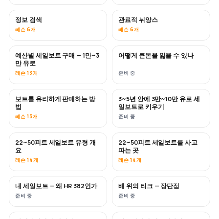
정보 검색
관료적 뉘앙스
레슨 6개
레슨 6개
예산별 세일보트 구매 — 1만~3
어떻게 큰돈을 잃을 수 있나
곧 공개
곧 공개
만 유로
레슨 13개
준비 중
보트를 유리하게 판매하는 방
3~5년 안에 3만~10만 유로 세
신규
신규
법
일보트로 키우기
레슨 13개
준비 중
22~50피트 세일보트 유형 개
22~50피트 세일보트를 사고
곧 공개
곧 공개
요
파는 곳
레슨 14개
레슨 14개
내 세일보트 — 왜 HR 382인가
배 위의 티크 — 장단점
곧 공개
곧 공개
준비 중
준비 중