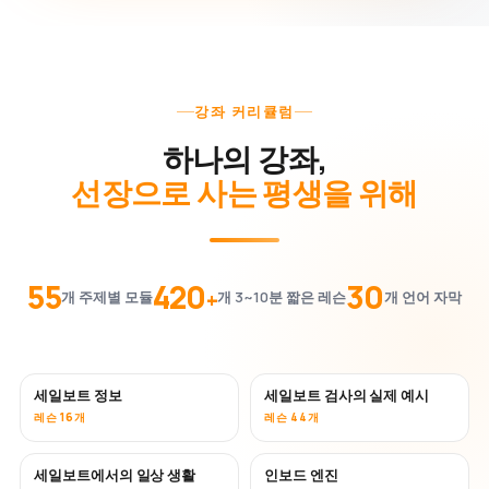
강좌 커리큘럼
하나의 강좌,
선장으로 사는 평생을 위해
55
420
30
+
개 주제별 모듈
개 3~10분 짧은 레슨
개 언어 자막
세일보트 정보
세일보트 검사의 실제 예시
레슨 16개
레슨 44개
세일보트에서의 일상 생활
인보드 엔진