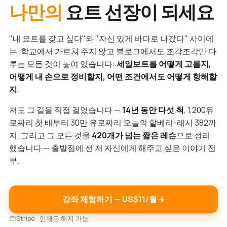
나만의
요트 선장이 되세요
"내 요트를 갖고 싶다"와 "자신 있게 바다로 나갔다" 사이에
는, 학교에서 가르쳐 주지 않고 블로그에서도 조각조각만 다
루는 모든 것이 놓여 있습니다:
세일보트를 어떻게 고를지,
어떻게 내 손으로 정비할지, 어떤 조건에서도 어떻게 항해할
지
.
저도 그 길을 직접 걸었습니다 —
14년 동안 다섯 척
, 1,200유
로짜리 첫 배부터 30만 유로짜리 오늘의 할베리-래시 382까
지. 그리고 그 모든 것을
420개가 넘는 짧은 레슨
으로 정리
했습니다 — 출발점에 선 저 자신에게 해주고 싶은 이야기 전
부.
강좌 체험하기 — US$11/월
Stripe · 언제든 해지 가능