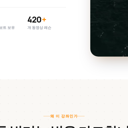
420
+
보트 보유
개 동영상 레슨
왜 이 강좌인가