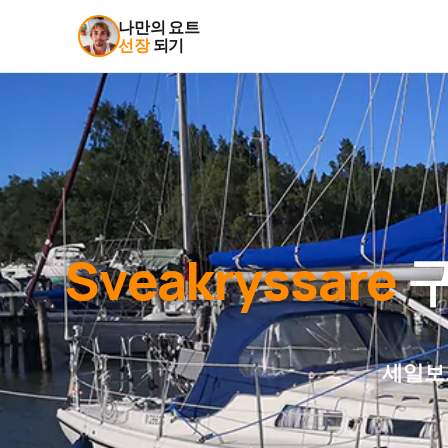
나만의 요트
선장
되기
Sveakryssare
구
세일보