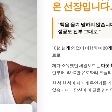
온 선장입니다
"책을 옮겨 말하지 않습니다
성공도 전부 그대로."
10년 넘게
쉼 없이 여행하며
28
로로.
제가 소유했던 세일보트는
다섯 
란부터, 약 30만 유로짜리 오늘
한 척 한 척이 저에게 무언가를 
았습니다 — 당신이 이 길을 맨바