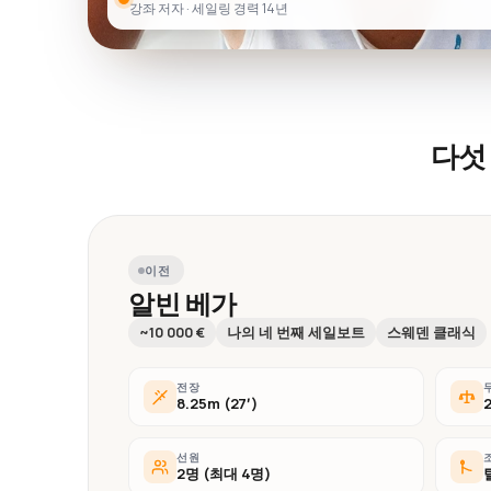
강좌 저자 · 세일링 경력 14년
다섯
이전
알빈 베가
~10 000 €
나의 네 번째 세일보트
스웨덴 클래식
전장
8.25m (27′)
선원
2명 (최대 4명)