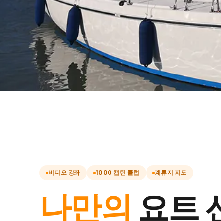
비디오 강좌
1000 캡틴 클럽
계류지 지도
나만의
요트 