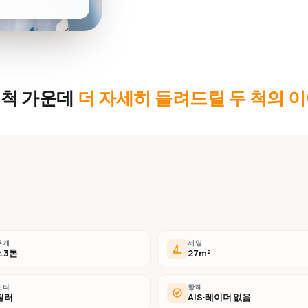
 척 가운데
더 자세히 들려드릴 두 척의 
무게
세일
2.3톤
27m²
조타
항해
틸러
AIS·레이더 없음