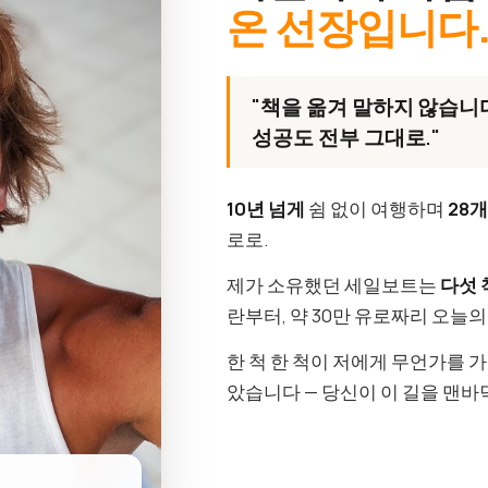
온 선장입니다
"책을 옮겨 말하지 않습니다
성공도 전부 그대로."
10년 넘게
쉼 없이 여행하며
28
로로.
제가 소유했던 세일보트는
다섯 
란부터, 약 30만 유로짜리 오늘
한 척 한 척이 저에게 무언가를 
았습니다 — 당신이 이 길을 맨바