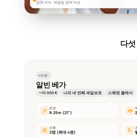
강좌 저자 · 세일링 경력 14년
다섯
이전
알빈 베가
~10 000 €
나의 네 번째 세일보트
스웨덴 클래식
전장
8.25m (27′)
선원
2명 (최대 4명)