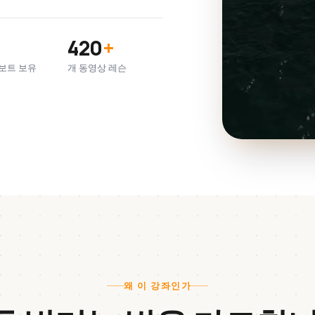
420
+
보트 보유
개 동영상 레슨
왜 이 강좌인가