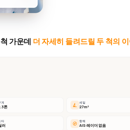
 척 가운데
더 자세히 들려드릴 두 척의 
무게
세일
2.3톤
27m²
조타
항해
틸러
AIS·레이더 없음