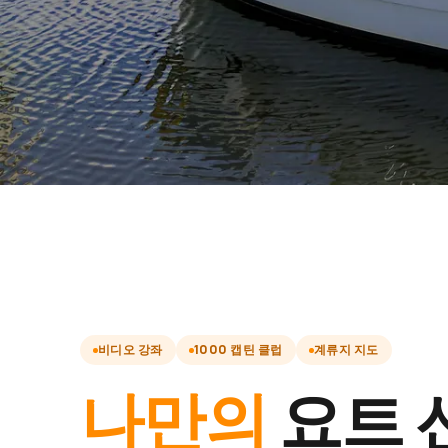
비디오 강좌
1000 캡틴 클럽
계류지 지도
나만의
요트 