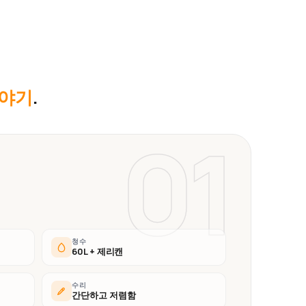
이야기
.
01
청수
60L + 제리캔
수리
간단하고 저렴함