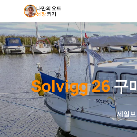
나만의 요트
선장
되기
Solvigg 26
구매
세일보