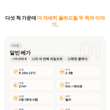
다섯 척 가운데
더 자세히 들려드릴 두 척의 이야
기
.
01
이전
알빈 베가
~10 000 €
나의 네 번째 세일보트
스웨덴 클래식
전장
무게
8.25m (27′)
2.3톤
세일
청수
27m²
60L + 제리캔
선원
조타
2명 (최대 4명)
틸러
항해
수리