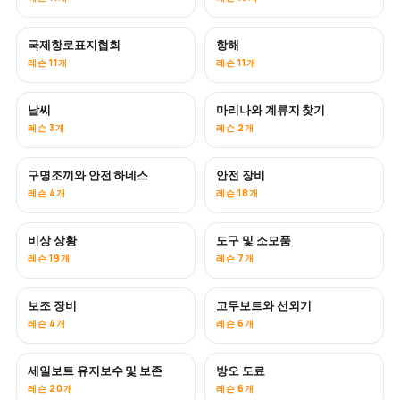
국제항로표지협회
항해
레슨 11개
레슨 11개
날씨
마리나와 계류지 찾기
레슨 3개
레슨 2개
구명조끼와 안전 하네스
안전 장비
레슨 4개
레슨 18개
비상 상황
도구 및 소모품
레슨 19개
레슨 7개
보조 장비
고무보트와 선외기
레슨 4개
레슨 6개
세일보트 유지보수 및 보존
방오 도료
곧 공개
레슨 20개
레슨 6개