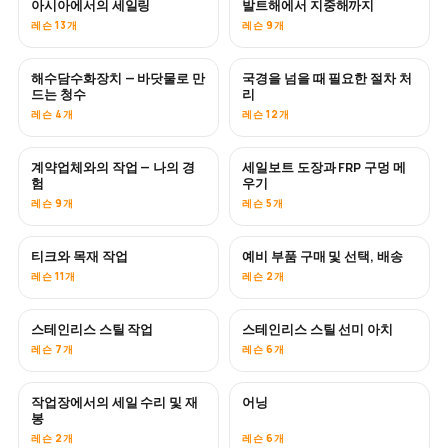
아시아에서의 세일링
발트해에서 지중해까지
곧 공개
곧 공개
레슨 13개
레슨 9개
해수담수화장치 — 바닷물로 만
국경을 넘을 때 필요한 절차 처
곧 공개
드는 청수
리
레슨 4개
레슨 12개
계약업체와의 작업 — 나의 경
세일보트 도장과 FRP 구멍 메
곧 공개
곧 공개
험
우기
레슨 9개
레슨 5개
티크와 목재 작업
예비 부품 구매 및 선택, 배송
곧 공개
레슨 11개
레슨 2개
스테인리스 스틸 작업
스테인리스 스틸 선미 아치
곧 공개
레슨 7개
레슨 6개
작업장에서의 세일 수리 및 재
어닝
곧 공개
봉
레슨 2개
레슨 6개