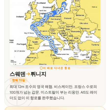
이 배로 다녀온 항로
스웨덴
튀니지
항해 70일
최대 12m 조수의 영국 해협, 비스케이만, 프랑스 수로의
100개가 넘는 갑문, 미스트랄이 부는 리옹만. AIS도 레이
더도 없이 이 항로를 완주했습니다.