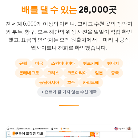
배를 댈 수 있는
28,000곳
전 세계 6,000개 이상의 마리나, 그리고 수천 곳의 정박지
와 부두, 항구. 모든 해안의 위성 사진을 일일이 직접 확인
했고, 요금과 연락처는 오직 원출처에서 — 마리나 공식
웹사이트나 전화로 확인했습니다.
유럽
미국
스칸디나비아
튀르키예
튀니지
몬테네그로
그리스
크로아티아
일본
중국
동남아시아
호주
카리브해
+ 요트가 잘 가지 않는 수십 개국
구독에 포함된 지도