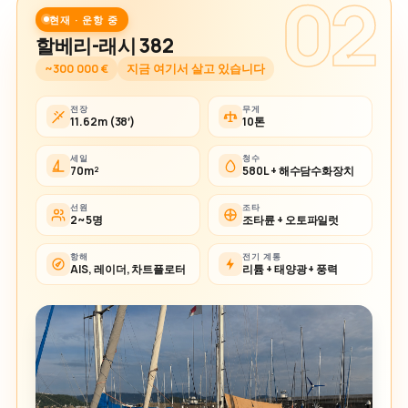
02
현재 · 운항 중
할베리-래시 382
~300 000 €
지금 여기서 살고 있습니다
전장
무게
11.62m (38′)
10톤
세일
청수
70m²
580L + 해수담수화장치
선원
조타
2~5명
조타륜 + 오토파일럿
항해
전기 계통
AIS, 레이더, 차트플로터
리튬 + 태양광 + 풍력