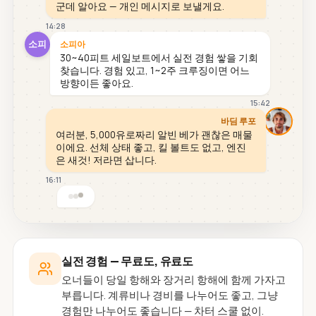
군데 알아요 — 개인 메시지로 보낼게요.
14:28
소피
소피아
30~40피트 세일보트에서 실전 경험 쌓을 기회
찾습니다. 경험 있고, 1~2주 크루징이면 어느
방향이든 좋아요.
15:42
바딤 루포
여러분, 5,000유로짜리 알빈 베가 괜찮은 매물
이에요. 선체 상태 좋고, 킬 볼트도 없고, 엔진
은 새것! 저라면 삽니다.
16:11
실전 경험 — 무료도, 유료도
오너들이 당일 항해와 장거리 항해에 함께 가자고
부릅니다. 계류비나 경비를 나누어도 좋고, 그냥
경험만 나누어도 좋습니다 — 차터 스쿨 없이.