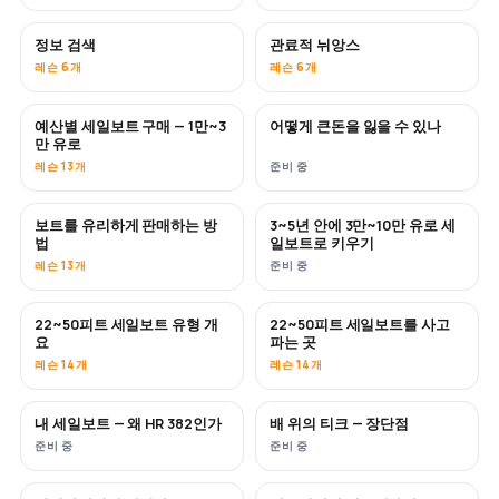
정보 검색
관료적 뉘앙스
레슨 6개
레슨 6개
예산별 세일보트 구매 — 1만~3
어떻게 큰돈을 잃을 수 있나
곧 공개
곧 공개
만 유로
레슨 13개
준비 중
보트를 유리하게 판매하는 방
3~5년 안에 3만~10만 유로 세
신규
신규
법
일보트로 키우기
레슨 13개
준비 중
22~50피트 세일보트 유형 개
22~50피트 세일보트를 사고
곧 공개
곧 공개
요
파는 곳
레슨 14개
레슨 14개
내 세일보트 — 왜 HR 382인가
배 위의 티크 — 장단점
곧 공개
곧 공개
준비 중
준비 중