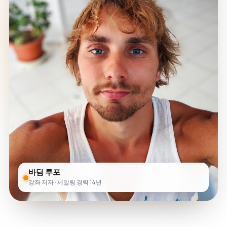
바딤 루포
강좌 저자 · 세일링 경력 14년