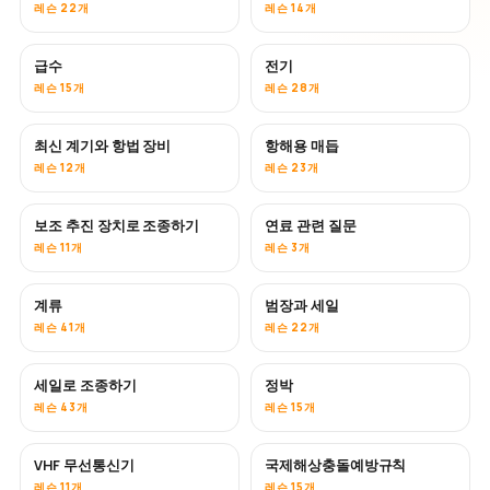
레슨 22개
레슨 14개
급수
전기
레슨 15개
레슨 28개
최신 계기와 항법 장비
항해용 매듭
레슨 12개
레슨 23개
보조 추진 장치로 조종하기
연료 관련 질문
레슨 11개
레슨 3개
계류
범장과 세일
레슨 41개
레슨 22개
세일로 조종하기
정박
레슨 43개
레슨 15개
VHF 무선통신기
국제해상충돌예방규칙
레슨 11개
레슨 15개