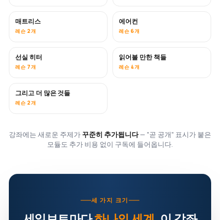
매트리스
에어컨
곧 공개
레슨 2개
레슨 6개
선실 히터
읽어볼 만한 책들
곧 공개
곧 공개
레슨 7개
레슨 4개
그리고 더 많은 것들
곧 공개
레슨 2개
강좌에는 새로운 주제가
꾸준히 추가됩니다
— "곧 공개" 표시가 붙은
모듈도 추가 비용 없이 구독에 들어옵니다.
세 가지 크기
세일보트마다
하나의 세계
. 이 강좌