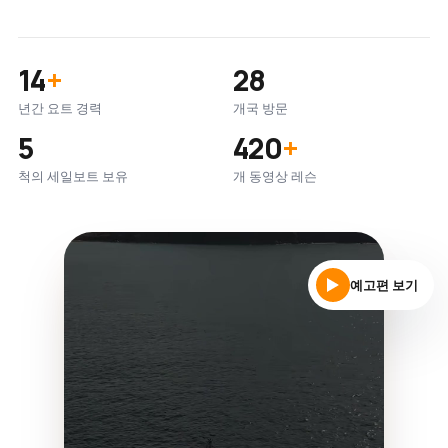
14
+
28
년간 요트 경력
개국 방문
5
420
+
척의 세일보트 보유
개 동영상 레슨
예고편 보기