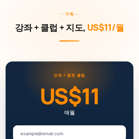
구독
강좌 + 클럽 + 지도,
US$11/월
강좌 + 캡틴 클럽
US$11
매월