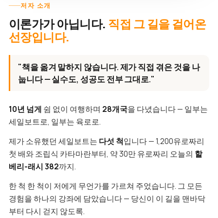
저자 소개
이론가가 아닙니다.
직접 그 길을 걸어온
선장입니다.
"책을 옮겨 말하지 않습니다. 제가 직접 겪은 것을 나
눕니다 — 실수도, 성공도 전부 그대로."
10년 넘게
쉼 없이 여행하며
28개국
을 다녔습니다 — 일부는
세일보트로, 일부는 육로로.
제가 소유했던 세일보트는
다섯 척
입니다 — 1,200유로짜리
첫 배와 조립식 카타마란부터, 약 30만 유로짜리 오늘의
할
베리-래시 382
까지.
한 척 한 척이 저에게 무언가를 가르쳐 주었습니다. 그 모든
경험을 하나의 강좌에 담았습니다 — 당신이 이 길을 맨바닥
부터 다시 걷지 않도록.