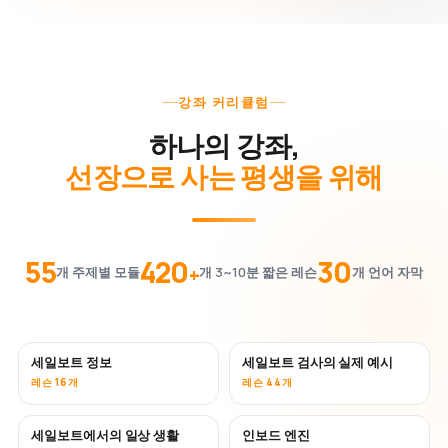
강좌 커리큘럼
하나의 강좌,
선장으로 사는 평생을 위해
55
420
30
+
개 주제별 모듈
개 3~10분 짧은 레슨
개 언어 자막
세일보트 정보
세일보트 검사의 실제 예시
레슨 16개
레슨 44개
세일보트에서의 일상 생활
인보드 엔진