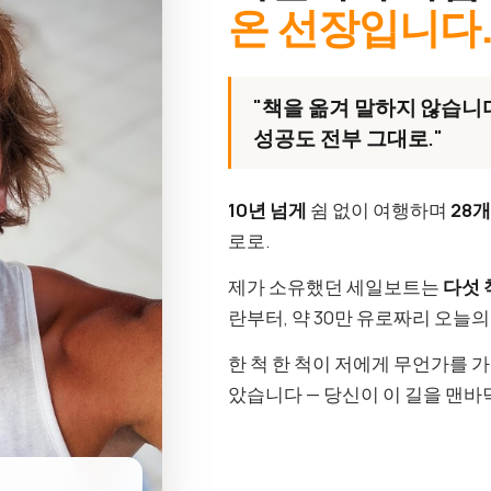
온 선장입니다
"책을 옮겨 말하지 않습니다
성공도 전부 그대로."
10년 넘게
쉼 없이 여행하며
28
로로.
제가 소유했던 세일보트는
다섯 
란부터, 약 30만 유로짜리 오늘
한 척 한 척이 저에게 무언가를 
았습니다 — 당신이 이 길을 맨바