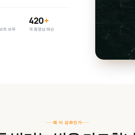
420
+
보트 보유
개 동영상 레슨
왜 이 강좌인가