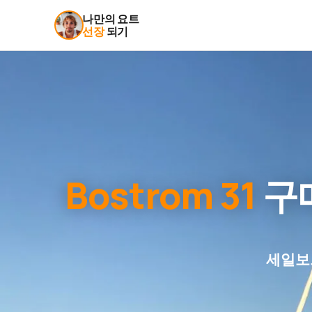
나만의 요트
선장
되기
Bostrom 31
구
세일보