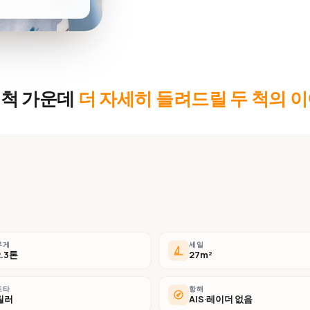
 척 가운데
더 자세히 들려드릴 두 척의 
무게
세일
2.3톤
27m²
조타
항해
틸러
AIS·레이더 없음