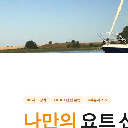
비디오 강좌
1000 캡틴 클럽
계류지 지도
나만의
요트 