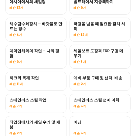
아시아에서의 세일링
발트해에서 지중해까지
곧 공개
곧 공개
레슨 13개
레슨 9개
해수담수화장치 — 바닷물로 만
국경을 넘을 때 필요한 절차 처
곧 공개
드는 청수
리
레슨 4개
레슨 12개
계약업체와의 작업 — 나의 경
세일보트 도장과 FRP 구멍 메
곧 공개
곧 공개
험
우기
레슨 9개
레슨 5개
티크와 목재 작업
예비 부품 구매 및 선택, 배송
곧 공개
레슨 11개
레슨 2개
스테인리스 스틸 작업
스테인리스 스틸 선미 아치
곧 공개
레슨 7개
레슨 6개
작업장에서의 세일 수리 및 재
어닝
곧 공개
봉
레슨 2개
레슨 6개