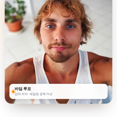
바딤 루포
강좌 저자 · 세일링 경력 14년