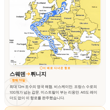
이 배로 다녀온 항로
스웨덴
튀니지
항해 70일
최대 12m 조수의 영국 해협, 비스케이만, 프랑스 수로의
100개가 넘는 갑문, 미스트랄이 부는 리옹만. AIS도 레이
더도 없이 이 항로를 완주했습니다.