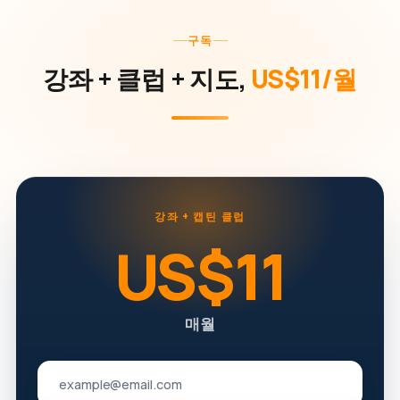
구독
강좌 + 클럽 + 지도,
US$11/월
강좌 + 캡틴 클럽
US$11
매월