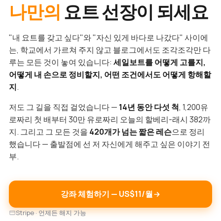
나만의
요트 선장이 되세요
"내 요트를 갖고 싶다"와 "자신 있게 바다로 나갔다" 사이에
는, 학교에서 가르쳐 주지 않고 블로그에서도 조각조각만 다
루는 모든 것이 놓여 있습니다:
세일보트를 어떻게 고를지,
어떻게 내 손으로 정비할지, 어떤 조건에서도 어떻게 항해할
지
.
저도 그 길을 직접 걸었습니다 —
14년 동안 다섯 척
, 1,200유
로짜리 첫 배부터 30만 유로짜리 오늘의 할베리-래시 382까
지. 그리고 그 모든 것을
420개가 넘는 짧은 레슨
으로 정리
했습니다 — 출발점에 선 저 자신에게 해주고 싶은 이야기 전
부.
강좌 체험하기 — US$11/월
Stripe · 언제든 해지 가능