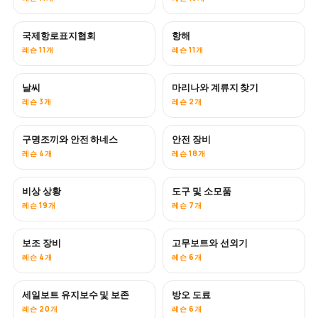
국제항로표지협회
항해
레슨 11개
레슨 11개
날씨
마리나와 계류지 찾기
레슨 3개
레슨 2개
구명조끼와 안전 하네스
안전 장비
레슨 4개
레슨 18개
비상 상황
도구 및 소모품
레슨 19개
레슨 7개
보조 장비
고무보트와 선외기
레슨 4개
레슨 6개
세일보트 유지보수 및 보존
방오 도료
곧 공개
레슨 20개
레슨 6개