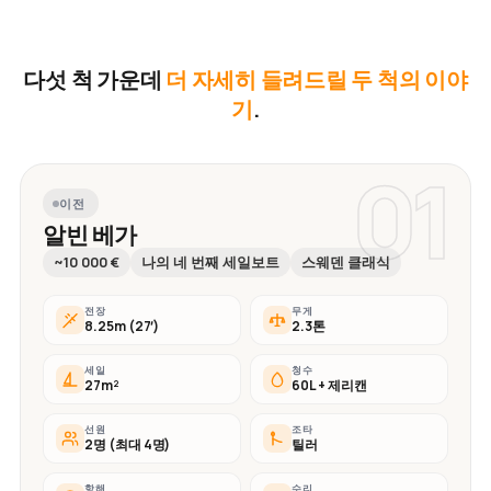
다섯 척 가운데
더 자세히 들려드릴 두 척의 이야
기
.
01
이전
알빈 베가
~10 000 €
나의 네 번째 세일보트
스웨덴 클래식
전장
무게
8.25m (27′)
2.3톤
세일
청수
27m²
60L + 제리캔
선원
조타
2명 (최대 4명)
틸러
항해
수리