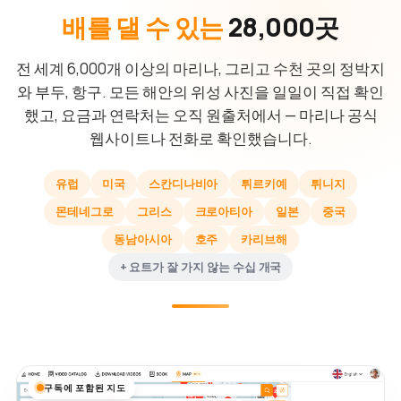
배를 댈 수 있는
28,000곳
전 세계 6,000개 이상의 마리나, 그리고 수천 곳의 정박지
와 부두, 항구. 모든 해안의 위성 사진을 일일이 직접 확인
했고, 요금과 연락처는 오직 원출처에서 — 마리나 공식
웹사이트나 전화로 확인했습니다.
유럽
미국
스칸디나비아
튀르키예
튀니지
몬테네그로
그리스
크로아티아
일본
중국
동남아시아
호주
카리브해
+ 요트가 잘 가지 않는 수십 개국
구독에 포함된 지도