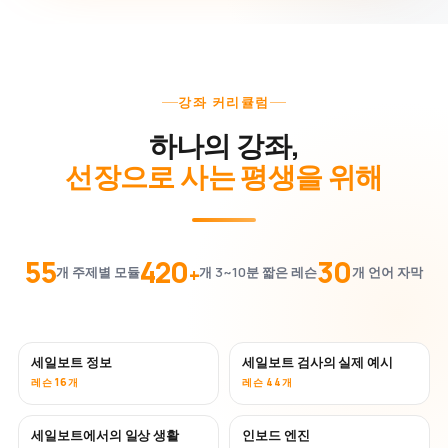
강좌 커리큘럼
하나의 강좌,
선장으로 사는 평생을 위해
55
420
30
+
개 주제별 모듈
개 3~10분 짧은 레슨
개 언어 자막
세일보트 정보
세일보트 검사의 실제 예시
레슨 16개
레슨 44개
세일보트에서의 일상 생활
인보드 엔진