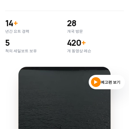
14
+
28
년간 요트 경력
개국 방문
5
420
+
척의 세일보트 보유
개 동영상 레슨
예고편 보기