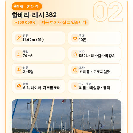
02
현재 · 운항 중
할베리-래시 382
~300 000 €
지금 여기서 살고 있습니다
전장
무게
11.62m (38′)
10톤
세일
청수
70m²
580L + 해수담수화장치
선원
조타
2~5명
조타륜 + 오토파일럿
항해
전기 계통
AIS, 레이더, 차트플로터
리튬 + 태양광 + 풍력