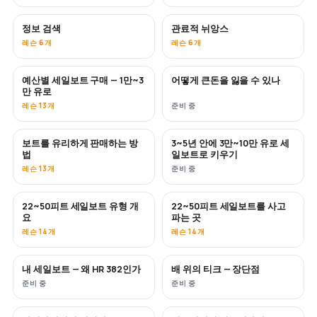
정보 검색
관료적 뉘앙스
레슨 6개
레슨 6개
예산별 세일보트 구매 — 1만~3
어떻게 큰돈을 잃을 수 있나
곧 공개
곧 공개
만 유로
레슨 13개
준비 중
보트를 유리하게 판매하는 방
3~5년 안에 3만~10만 유로 세
신규
신규
법
일보트로 키우기
레슨 13개
준비 중
22~50피트 세일보트 유형 개
22~50피트 세일보트를 사고
곧 공개
곧 공개
요
파는 곳
레슨 14개
레슨 14개
내 세일보트 — 왜 HR 382인가
배 위의 티크 — 장단점
곧 공개
곧 공개
준비 중
준비 중