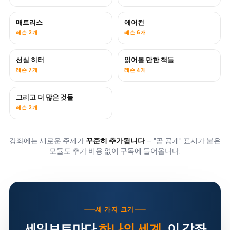
매트리스
에어컨
곧 공개
레슨 2개
레슨 6개
선실 히터
읽어볼 만한 책들
곧 공개
곧 공개
레슨 7개
레슨 4개
그리고 더 많은 것들
곧 공개
레슨 2개
강좌에는 새로운 주제가
꾸준히 추가됩니다
— "곧 공개" 표시가 붙은
모듈도 추가 비용 없이 구독에 들어옵니다.
세 가지 크기
세일보트마다
하나의 세계
. 이 강좌