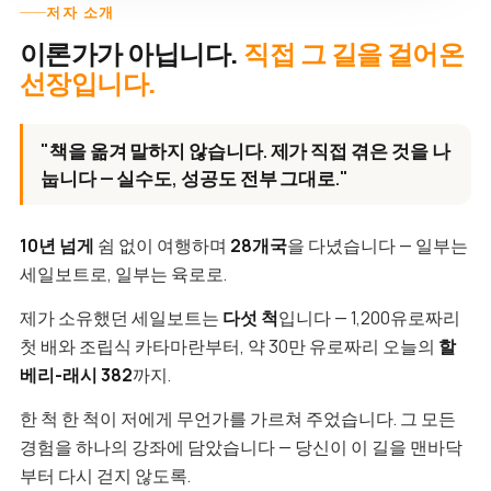
저자 소개
이론가가 아닙니다.
직접 그 길을 걸어온
선장입니다.
"책을 옮겨 말하지 않습니다. 제가 직접 겪은 것을 나
눕니다 — 실수도, 성공도 전부 그대로."
10년 넘게
쉼 없이 여행하며
28개국
을 다녔습니다 — 일부는
세일보트로, 일부는 육로로.
제가 소유했던 세일보트는
다섯 척
입니다 — 1,200유로짜리
첫 배와 조립식 카타마란부터, 약 30만 유로짜리 오늘의
할
베리-래시 382
까지.
한 척 한 척이 저에게 무언가를 가르쳐 주었습니다. 그 모든
경험을 하나의 강좌에 담았습니다 — 당신이 이 길을 맨바닥
부터 다시 걷지 않도록.