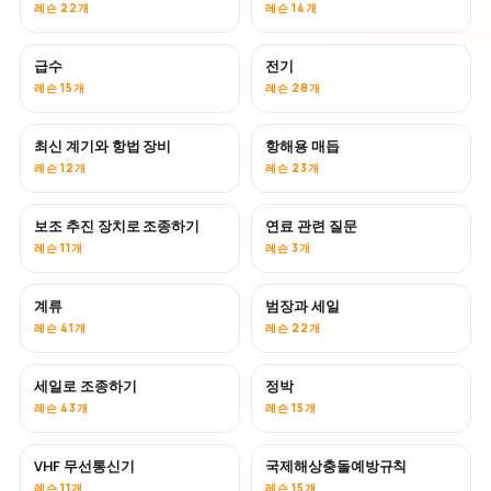
레슨 22개
레슨 14개
급수
전기
레슨 15개
레슨 28개
최신 계기와 항법 장비
항해용 매듭
레슨 12개
레슨 23개
보조 추진 장치로 조종하기
연료 관련 질문
레슨 11개
레슨 3개
계류
범장과 세일
레슨 41개
레슨 22개
세일로 조종하기
정박
레슨 43개
레슨 15개
VHF 무선통신기
국제해상충돌예방규칙
레슨 11개
레슨 15개