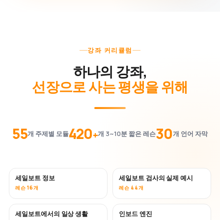
강좌 커리큘럼
하나의 강좌,
선장으로 사는 평생을 위해
55
420
30
+
개 주제별 모듈
개 3~10분 짧은 레슨
개 언어 자막
세일보트 정보
세일보트 검사의 실제 예시
레슨 16개
레슨 44개
세일보트에서의 일상 생활
인보드 엔진