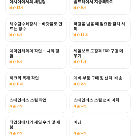
아시아에서의 세일링
발트해에서 지중해까지
곧 공개
곧 공개
레슨 13개
레슨 9개
해수담수화장치 — 바닷물로 만
국경을 넘을 때 필요한 절차 처
곧 공개
드는 청수
리
레슨 4개
레슨 12개
계약업체와의 작업 — 나의 경
세일보트 도장과 FRP 구멍 메
곧 공개
곧 공개
험
우기
레슨 9개
레슨 5개
티크와 목재 작업
예비 부품 구매 및 선택, 배송
곧 공개
레슨 11개
레슨 2개
스테인리스 스틸 작업
스테인리스 스틸 선미 아치
곧 공개
레슨 7개
레슨 6개
작업장에서의 세일 수리 및 재
어닝
곧 공개
봉
레슨 2개
레슨 6개