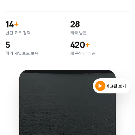
14
+
28
년간 요트 경력
개국 방문
5
420
+
척의 세일보트 보유
개 동영상 레슨
예고편 보기