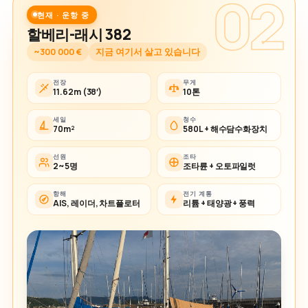
02
현재 · 운항 중
할베리-래시 382
~300 000 €
지금 여기서 살고 있습니다
전장
무게
11.62m (38′)
10톤
세일
청수
70m²
580L + 해수담수화장치
선원
조타
2~5명
조타륜 + 오토파일럿
항해
전기 계통
AIS, 레이더, 차트플로터
리튬 + 태양광 + 풍력