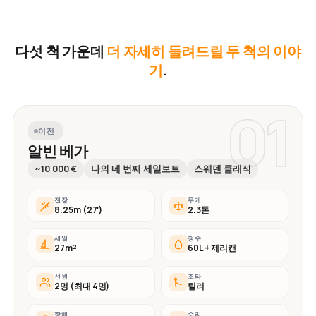
다섯 척 가운데
더 자세히 들려드릴 두 척의 이야
기
.
01
이전
알빈 베가
~10 000 €
나의 네 번째 세일보트
스웨덴 클래식
전장
무게
8.25m (27′)
2.3톤
세일
청수
27m²
60L + 제리캔
선원
조타
2명 (최대 4명)
틸러
항해
수리