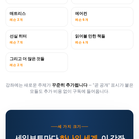
매트리스
에어컨
곧 공개
레슨 2개
레슨 6개
선실 히터
읽어볼 만한 책들
곧 공개
곧 공개
레슨 7개
레슨 4개
그리고 더 많은 것들
곧 공개
레슨 2개
강좌에는 새로운 주제가
꾸준히 추가됩니다
— "곧 공개" 표시가 붙은
모듈도 추가 비용 없이 구독에 들어옵니다.
세 가지 크기
세일보트마다
하나의 세계
. 이 강좌