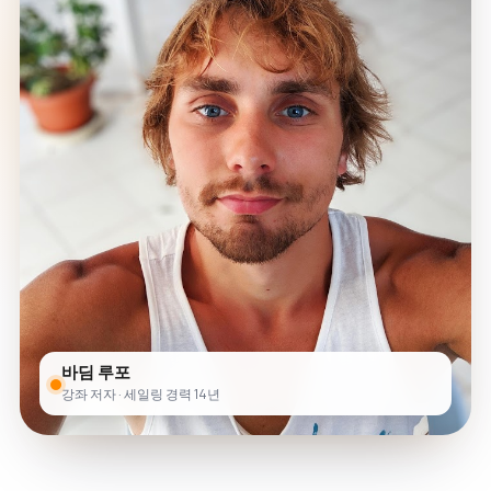
바딤 루포
강좌 저자 · 세일링 경력 14년