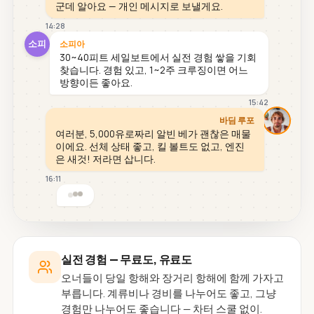
군데 알아요 — 개인 메시지로 보낼게요.
14:28
소피
소피아
30~40피트 세일보트에서 실전 경험 쌓을 기회
찾습니다. 경험 있고, 1~2주 크루징이면 어느
방향이든 좋아요.
15:42
바딤 루포
여러분, 5,000유로짜리 알빈 베가 괜찮은 매물
이에요. 선체 상태 좋고, 킬 볼트도 없고, 엔진
은 새것! 저라면 삽니다.
16:11
실전 경험 — 무료도, 유료도
오너들이 당일 항해와 장거리 항해에 함께 가자고
부릅니다. 계류비나 경비를 나누어도 좋고, 그냥
경험만 나누어도 좋습니다 — 차터 스쿨 없이.