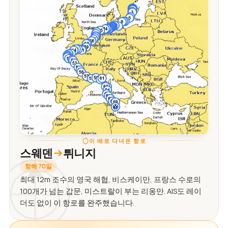
이 배로 다녀온 항로
스웨덴
튀니지
항해 70일
최대 12m 조수의 영국 해협, 비스케이만, 프랑스 수로의
100개가 넘는 갑문, 미스트랄이 부는 리옹만. AIS도 레이
더도 없이 이 항로를 완주했습니다.