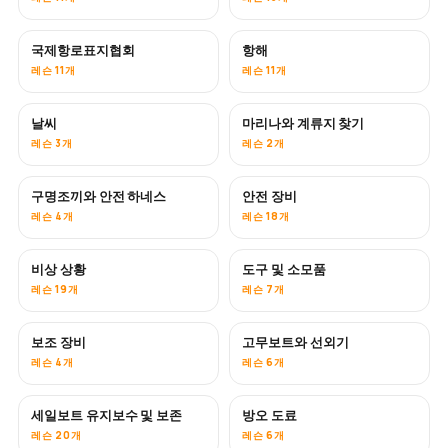
국제항로표지협회
항해
레슨 11개
레슨 11개
날씨
마리나와 계류지 찾기
레슨 3개
레슨 2개
구명조끼와 안전 하네스
안전 장비
레슨 4개
레슨 18개
비상 상황
도구 및 소모품
레슨 19개
레슨 7개
보조 장비
고무보트와 선외기
레슨 4개
레슨 6개
세일보트 유지보수 및 보존
방오 도료
곧 공개
레슨 20개
레슨 6개