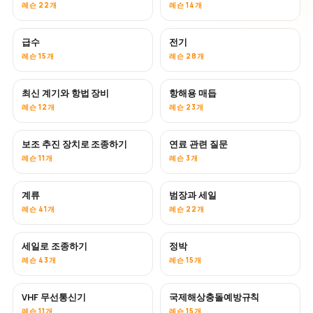
레슨 22개
레슨 14개
급수
전기
레슨 15개
레슨 28개
최신 계기와 항법 장비
항해용 매듭
레슨 12개
레슨 23개
보조 추진 장치로 조종하기
연료 관련 질문
레슨 11개
레슨 3개
계류
범장과 세일
레슨 41개
레슨 22개
세일로 조종하기
정박
레슨 43개
레슨 15개
VHF 무선통신기
국제해상충돌예방규칙
레슨 11개
레슨 15개