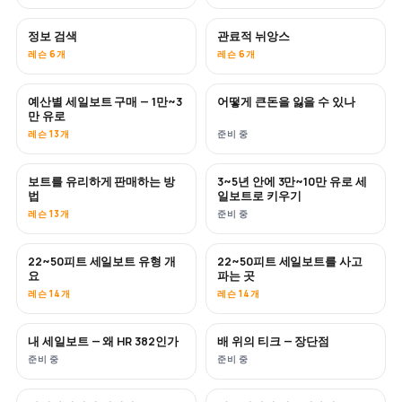
정보 검색
관료적 뉘앙스
레슨 6개
레슨 6개
예산별 세일보트 구매 — 1만~3
어떻게 큰돈을 잃을 수 있나
곧 공개
곧 공개
만 유로
레슨 13개
준비 중
보트를 유리하게 판매하는 방
3~5년 안에 3만~10만 유로 세
신규
신규
법
일보트로 키우기
레슨 13개
준비 중
22~50피트 세일보트 유형 개
22~50피트 세일보트를 사고
곧 공개
곧 공개
요
파는 곳
레슨 14개
레슨 14개
내 세일보트 — 왜 HR 382인가
배 위의 티크 — 장단점
곧 공개
곧 공개
준비 중
준비 중