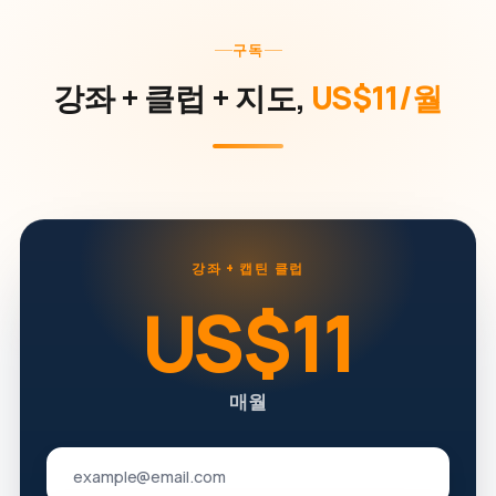
구독
강좌 + 클럽 + 지도,
US$11/월
강좌 + 캡틴 클럽
US$11
매월