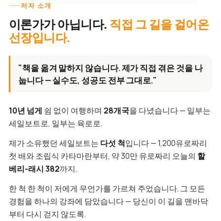
저자 소개
이론가가 아닙니다.
직접 그 길을 걸어온
선장입니다.
"책을 옮겨 말하지 않습니다. 제가 직접 겪은 것을 나
눕니다 — 실수도, 성공도 전부 그대로."
10년 넘게
쉼 없이 여행하며
28개국
을 다녔습니다 — 일부는
세일보트로, 일부는 육로로.
제가 소유했던 세일보트는
다섯 척
입니다 — 1,200유로짜리
첫 배와 조립식 카타마란부터, 약 30만 유로짜리 오늘의
할
베리-래시 382
까지.
한 척 한 척이 저에게 무언가를 가르쳐 주었습니다. 그 모든
경험을 하나의 강좌에 담았습니다 — 당신이 이 길을 맨바닥
부터 다시 걷지 않도록.