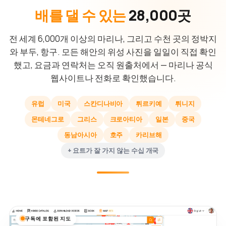
배를 댈 수 있는
28,000곳
전 세계 6,000개 이상의 마리나, 그리고 수천 곳의 정박지
와 부두, 항구. 모든 해안의 위성 사진을 일일이 직접 확인
했고, 요금과 연락처는 오직 원출처에서 — 마리나 공식
웹사이트나 전화로 확인했습니다.
유럽
미국
스칸디나비아
튀르키예
튀니지
몬테네그로
그리스
크로아티아
일본
중국
동남아시아
호주
카리브해
+ 요트가 잘 가지 않는 수십 개국
구독에 포함된 지도