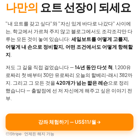
나만의
요트 선장이 되세요
"내 요트를 갖고 싶다"와 "자신 있게 바다로 나갔다" 사이에
는, 학교에서 가르쳐 주지 않고 블로그에서도 조각조각만 다
루는 모든 것이 놓여 있습니다:
세일보트를 어떻게 고를지,
어떻게 내 손으로 정비할지, 어떤 조건에서도 어떻게 항해할
지
.
저도 그 길을 직접 걸었습니다 —
14년 동안 다섯 척
, 1,200유
로짜리 첫 배부터 30만 유로짜리 오늘의 할베리-래시 382까
지. 그리고 그 모든 것을
420개가 넘는 짧은 레슨
으로 정리
했습니다 — 출발점에 선 저 자신에게 해주고 싶은 이야기 전
부.
강좌 체험하기 — US$11/월
Stripe · 언제든 해지 가능