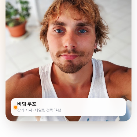
바딤 루포
강좌 저자 · 세일링 경력 14년