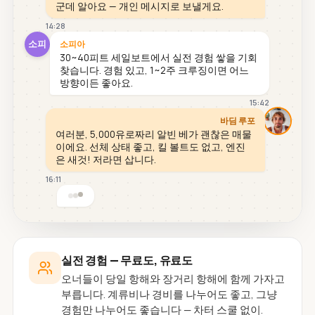
군데 알아요 — 개인 메시지로 보낼게요.
14:28
소피
소피아
30~40피트 세일보트에서 실전 경험 쌓을 기회
찾습니다. 경험 있고, 1~2주 크루징이면 어느
방향이든 좋아요.
15:42
바딤 루포
여러분, 5,000유로짜리 알빈 베가 괜찮은 매물
이에요. 선체 상태 좋고, 킬 볼트도 없고, 엔진
은 새것! 저라면 삽니다.
16:11
실전 경험 — 무료도, 유료도
오너들이 당일 항해와 장거리 항해에 함께 가자고
부릅니다. 계류비나 경비를 나누어도 좋고, 그냥
경험만 나누어도 좋습니다 — 차터 스쿨 없이.