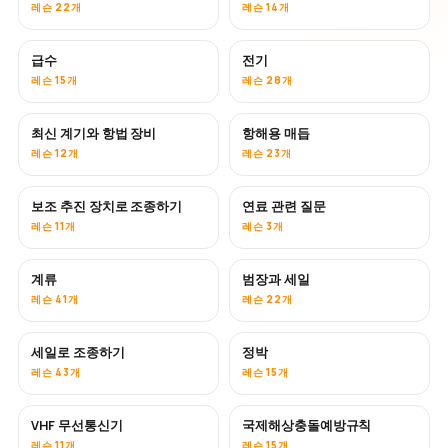
레슨 22개
레슨 14개
급수
전기
레슨 15개
레슨 28개
최신 계기와 항법 장비
항해용 매듭
레슨 12개
레슨 23개
보조 추진 장치로 조종하기
연료 관련 질문
레슨 11개
레슨 3개
계류
범장과 세일
레슨 41개
레슨 22개
세일로 조종하기
정박
레슨 43개
레슨 15개
VHF 무선통신기
국제해상충돌예방규칙
레슨 11개
레슨 15개