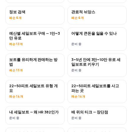
정보 검색
관료적 뉘앙스
레슨 6개
레슨 6개
예산별 세일보트 구매 — 1만~3
어떻게 큰돈을 잃을 수 있나
곧 공개
곧 공개
만 유로
레슨 13개
준비 중
보트를 유리하게 판매하는 방
3~5년 안에 3만~10만 유로 세
신규
신규
법
일보트로 키우기
레슨 13개
준비 중
22~50피트 세일보트 유형 개
22~50피트 세일보트를 사고
곧 공개
곧 공개
요
파는 곳
레슨 14개
레슨 14개
내 세일보트 — 왜 HR 382인가
배 위의 티크 — 장단점
곧 공개
곧 공개
준비 중
준비 중