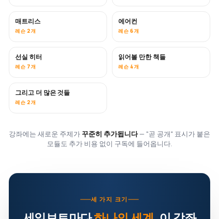
매트리스
에어컨
곧 공개
레슨 2개
레슨 6개
선실 히터
읽어볼 만한 책들
곧 공개
곧 공개
레슨 7개
레슨 4개
그리고 더 많은 것들
곧 공개
레슨 2개
강좌에는 새로운 주제가
꾸준히 추가됩니다
— "곧 공개" 표시가 붙은
모듈도 추가 비용 없이 구독에 들어옵니다.
세 가지 크기
세일보트마다
하나의 세계
. 이 강좌