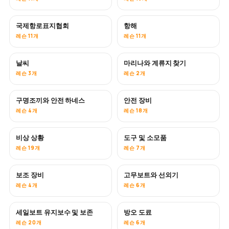
국제항로표지협회
항해
레슨 11개
레슨 11개
날씨
마리나와 계류지 찾기
레슨 3개
레슨 2개
구명조끼와 안전 하네스
안전 장비
레슨 4개
레슨 18개
비상 상황
도구 및 소모품
레슨 19개
레슨 7개
보조 장비
고무보트와 선외기
레슨 4개
레슨 6개
세일보트 유지보수 및 보존
방오 도료
곧 공개
레슨 20개
레슨 6개