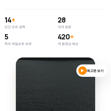
14
+
28
년간 요트 경력
개국 방문
5
420
+
척의 세일보트 보유
개 동영상 레슨
예고편 보기