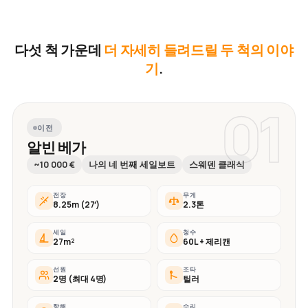
다섯 척 가운데
더 자세히 들려드릴 두 척의 이야
기
.
01
이전
알빈 베가
~10 000 €
나의 네 번째 세일보트
스웨덴 클래식
전장
무게
8.25m (27′)
2.3톤
세일
청수
27m²
60L + 제리캔
선원
조타
2명 (최대 4명)
틸러
항해
수리