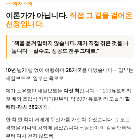
저자 소개
이론가가 아닙니다.
직접 그 길을 걸어온
선장입니다.
"책을 옮겨 말하지 않습니다. 제가 직접 겪은 것을 나
눕니다 — 실수도, 성공도 전부 그대로."
10년 넘게
쉼 없이 여행하며
28개국
을 다녔습니다 — 일부는
세일보트로, 일부는 육로로.
제가 소유했던 세일보트는
다섯 척
입니다 — 1,200유로짜리
첫 배와 조립식 카타마란부터, 약 30만 유로짜리 오늘의
할
베리-래시 382
까지.
한 척 한 척이 저에게 무언가를 가르쳐 주었습니다. 그 모든
경험을 하나의 강좌에 담았습니다 — 당신이 이 길을 맨바닥
부터 다시 걷지 않도록.