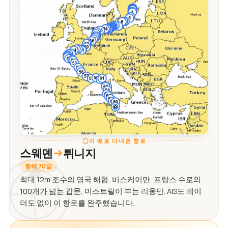
이 배로 다녀온 항로
스웨덴
튀니지
항해 70일
최대 12m 조수의 영국 해협, 비스케이만, 프랑스 수로의
100개가 넘는 갑문, 미스트랄이 부는 리옹만. AIS도 레이
더도 없이 이 항로를 완주했습니다.