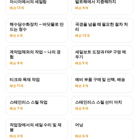
아시아에서의 세일링
발트해에서 지중해까지
곧 공개
곧 공개
레슨 13개
레슨 9개
해수담수화장치 — 바닷물로 만
국경을 넘을 때 필요한 절차 처
곧 공개
드는 청수
리
레슨 4개
레슨 12개
계약업체와의 작업 — 나의 경
세일보트 도장과 FRP 구멍 메
곧 공개
곧 공개
험
우기
레슨 9개
레슨 5개
티크와 목재 작업
예비 부품 구매 및 선택, 배송
곧 공개
레슨 11개
레슨 2개
스테인리스 스틸 작업
스테인리스 스틸 선미 아치
곧 공개
레슨 7개
레슨 6개
작업장에서의 세일 수리 및 재
어닝
곧 공개
봉
레슨 2개
레슨 6개