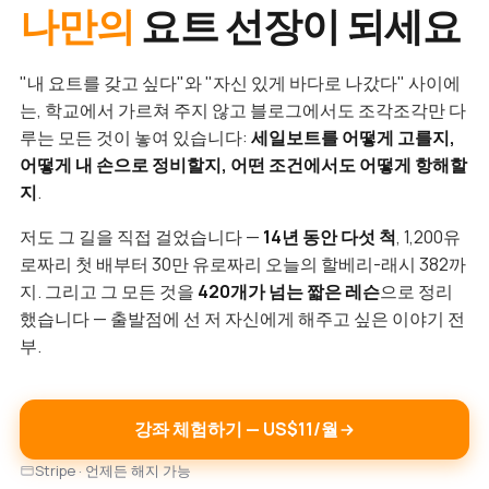
나만의
요트 선장이 되세요
"내 요트를 갖고 싶다"와 "자신 있게 바다로 나갔다" 사이에
는, 학교에서 가르쳐 주지 않고 블로그에서도 조각조각만 다
루는 모든 것이 놓여 있습니다:
세일보트를 어떻게 고를지,
어떻게 내 손으로 정비할지, 어떤 조건에서도 어떻게 항해할
지
.
저도 그 길을 직접 걸었습니다 —
14년 동안 다섯 척
, 1,200유
로짜리 첫 배부터 30만 유로짜리 오늘의 할베리-래시 382까
지. 그리고 그 모든 것을
420개가 넘는 짧은 레슨
으로 정리
했습니다 — 출발점에 선 저 자신에게 해주고 싶은 이야기 전
부.
강좌 체험하기 — US$11/월
Stripe · 언제든 해지 가능