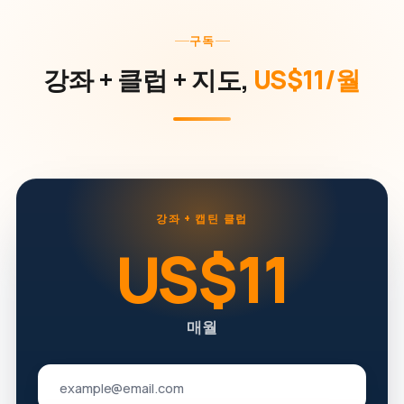
구독
강좌 + 클럽 + 지도,
US$11/월
강좌 + 캡틴 클럽
US$11
매월