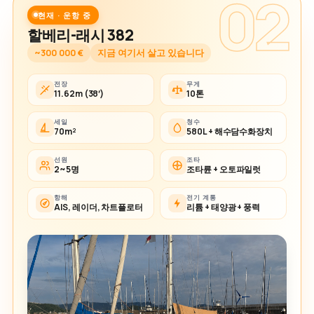
02
현재 · 운항 중
할베리-래시 382
~300 000 €
지금 여기서 살고 있습니다
전장
무게
11.62m (38′)
10톤
세일
청수
70m²
580L + 해수담수화장치
선원
조타
2~5명
조타륜 + 오토파일럿
항해
전기 계통
AIS, 레이더, 차트플로터
리튬 + 태양광 + 풍력