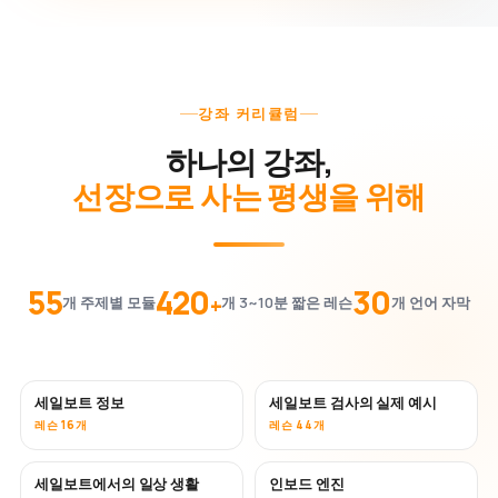
강좌 커리큘럼
하나의 강좌,
선장으로 사는 평생을 위해
55
420
30
+
개 주제별 모듈
개 3~10분 짧은 레슨
개 언어 자막
세일보트 정보
세일보트 검사의 실제 예시
레슨 16개
레슨 44개
세일보트에서의 일상 생활
인보드 엔진