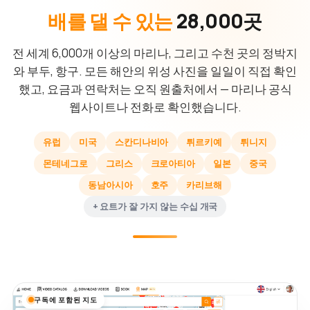
배를 댈 수 있는
28,000곳
전 세계 6,000개 이상의 마리나, 그리고 수천 곳의 정박지
와 부두, 항구. 모든 해안의 위성 사진을 일일이 직접 확인
했고, 요금과 연락처는 오직 원출처에서 — 마리나 공식
웹사이트나 전화로 확인했습니다.
유럽
미국
스칸디나비아
튀르키예
튀니지
몬테네그로
그리스
크로아티아
일본
중국
동남아시아
호주
카리브해
+ 요트가 잘 가지 않는 수십 개국
구독에 포함된 지도