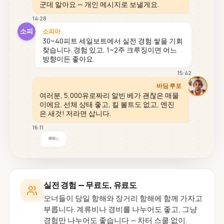
군데 알아요 — 개인 메시지로 보낼게요.
14:28
소피
소피아
30~40피트 세일보트에서 실전 경험 쌓을 기회
찾습니다. 경험 있고, 1~2주 크루징이면 어느
방향이든 좋아요.
15:42
바딤 루포
여러분, 5,000유로짜리 알빈 베가 괜찮은 매물
이에요. 선체 상태 좋고, 킬 볼트도 없고, 엔진
은 새것! 저라면 삽니다.
16:11
실전 경험 — 무료도, 유료도
오너들이 당일 항해와 장거리 항해에 함께 가자고
부릅니다. 계류비나 경비를 나누어도 좋고, 그냥
경험만 나누어도 좋습니다 — 차터 스쿨 없이.