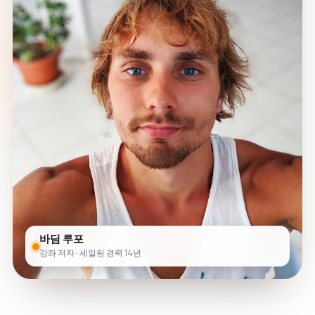
바딤 루포
강좌 저자 · 세일링 경력 14년