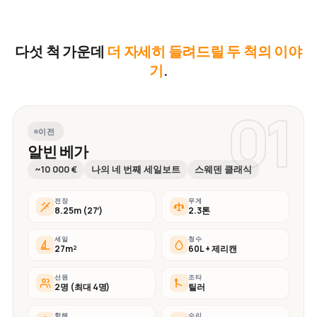
다섯 척 가운데
더 자세히 들려드릴 두 척의 이야
기
.
01
이전
알빈 베가
~10 000 €
나의 네 번째 세일보트
스웨덴 클래식
전장
무게
8.25m (27′)
2.3톤
세일
청수
27m²
60L + 제리캔
선원
조타
2명 (최대 4명)
틸러
항해
수리