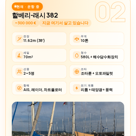
02
현재 · 운항 중
할베리-래시 382
~300 000 €
지금 여기서 살고 있습니다
전장
무게
11.62m (38′)
10톤
세일
청수
70m²
580L + 해수담수화장치
선원
조타
2~5명
조타륜 + 오토파일럿
항해
전기 계통
AIS, 레이더, 차트플로터
리튬 + 태양광 + 풍력