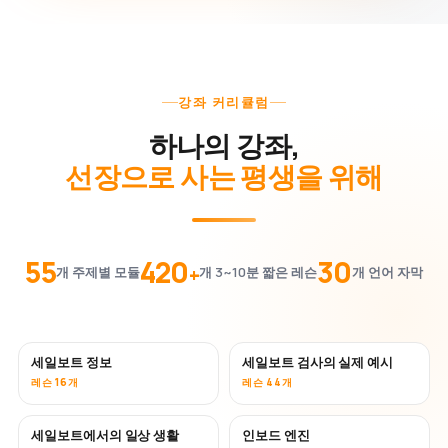
강좌 커리큘럼
하나의 강좌,
선장으로 사는 평생을 위해
55
420
30
+
개 주제별 모듈
개 3~10분 짧은 레슨
개 언어 자막
세일보트 정보
세일보트 검사의 실제 예시
레슨 16개
레슨 44개
세일보트에서의 일상 생활
인보드 엔진