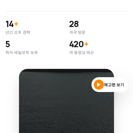
14
+
28
년간 요트 경력
개국 방문
5
420
+
척의 세일보트 보유
개 동영상 레슨
예고편 보기