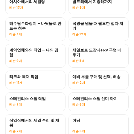
아시아에서의 세일링
발트해에서 지중해까지
곧 공개
곧 공개
레슨 13개
레슨 9개
해수담수화장치 — 바닷물로 만
국경을 넘을 때 필요한 절차 처
곧 공개
드는 청수
리
레슨 4개
레슨 12개
계약업체와의 작업 — 나의 경
세일보트 도장과 FRP 구멍 메
곧 공개
곧 공개
험
우기
레슨 9개
레슨 5개
티크와 목재 작업
예비 부품 구매 및 선택, 배송
곧 공개
레슨 11개
레슨 2개
스테인리스 스틸 작업
스테인리스 스틸 선미 아치
곧 공개
레슨 7개
레슨 6개
작업장에서의 세일 수리 및 재
어닝
곧 공개
봉
레슨 2개
레슨 6개