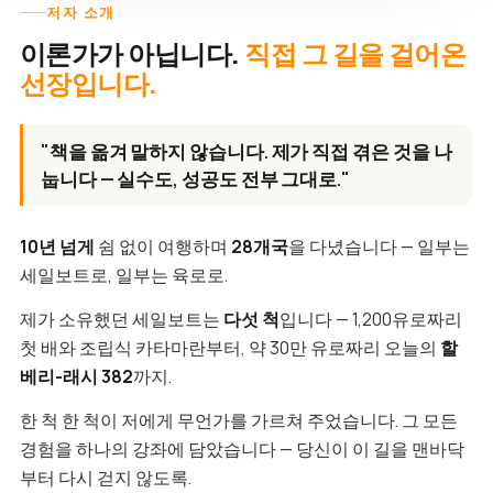
저자 소개
이론가가 아닙니다.
직접 그 길을 걸어온
선장입니다.
"책을 옮겨 말하지 않습니다. 제가 직접 겪은 것을 나
눕니다 — 실수도, 성공도 전부 그대로."
10년 넘게
쉼 없이 여행하며
28개국
을 다녔습니다 — 일부는
세일보트로, 일부는 육로로.
제가 소유했던 세일보트는
다섯 척
입니다 — 1,200유로짜리
첫 배와 조립식 카타마란부터, 약 30만 유로짜리 오늘의
할
베리-래시 382
까지.
한 척 한 척이 저에게 무언가를 가르쳐 주었습니다. 그 모든
경험을 하나의 강좌에 담았습니다 — 당신이 이 길을 맨바닥
부터 다시 걷지 않도록.