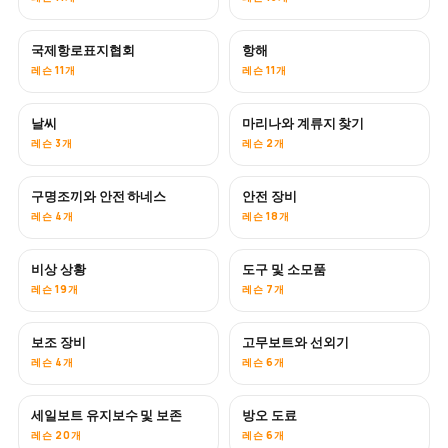
국제항로표지협회
항해
레슨 11개
레슨 11개
날씨
마리나와 계류지 찾기
레슨 3개
레슨 2개
구명조끼와 안전 하네스
안전 장비
레슨 4개
레슨 18개
비상 상황
도구 및 소모품
레슨 19개
레슨 7개
보조 장비
고무보트와 선외기
레슨 4개
레슨 6개
세일보트 유지보수 및 보존
방오 도료
곧 공개
레슨 20개
레슨 6개