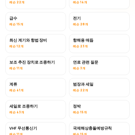
레슨 22개
레슨 14개
급수
전기
레슨 15개
레슨 28개
최신 계기와 항법 장비
항해용 매듭
레슨 12개
레슨 23개
보조 추진 장치로 조종하기
연료 관련 질문
레슨 11개
레슨 3개
계류
범장과 세일
레슨 41개
레슨 22개
세일로 조종하기
정박
레슨 43개
레슨 15개
VHF 무선통신기
국제해상충돌예방규칙
레슨 11개
레슨 15개