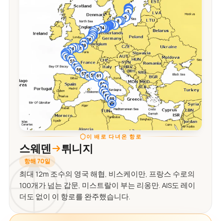
이 배로 다녀온 항로
스웨덴
튀니지
항해 70일
최대 12m 조수의 영국 해협, 비스케이만, 프랑스 수로의
100개가 넘는 갑문, 미스트랄이 부는 리옹만. AIS도 레이
더도 없이 이 항로를 완주했습니다.