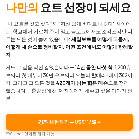
나만의
요트 선장이 되세요
"내 요트를 갖고 싶다"와 "자신 있게 바다로 나갔다" 사이에
는, 학교에서 가르쳐 주지 않고 블로그에서도 조각조각만 다
루는 모든 것이 놓여 있습니다:
세일보트를 어떻게 고를지,
어떻게 내 손으로 정비할지, 어떤 조건에서도 어떻게 항해할
지
.
저도 그 길을 직접 걸었습니다 —
14년 동안 다섯 척
, 1,200유
로짜리 첫 배부터 30만 유로짜리 오늘의 할베리-래시 382까
지. 그리고 그 모든 것을
420개가 넘는 짧은 레슨
으로 정리
했습니다 — 출발점에 선 저 자신에게 해주고 싶은 이야기 전
부.
강좌 체험하기 — US$11/월
Stripe · 언제든 해지 가능