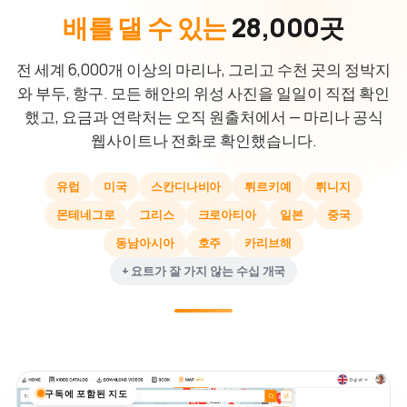
배를 댈 수 있는
28,000곳
전 세계 6,000개 이상의 마리나, 그리고 수천 곳의 정박지
와 부두, 항구. 모든 해안의 위성 사진을 일일이 직접 확인
했고, 요금과 연락처는 오직 원출처에서 — 마리나 공식
웹사이트나 전화로 확인했습니다.
유럽
미국
스칸디나비아
튀르키예
튀니지
몬테네그로
그리스
크로아티아
일본
중국
동남아시아
호주
카리브해
+ 요트가 잘 가지 않는 수십 개국
구독에 포함된 지도