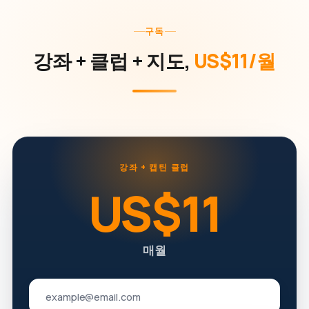
구독
강좌 + 클럽 + 지도,
US$11/월
강좌 + 캡틴 클럽
US$11
매월