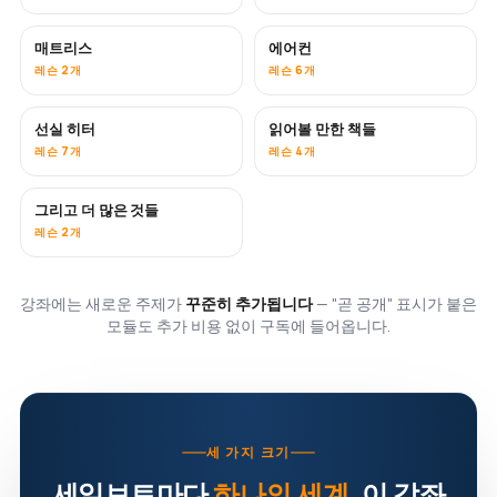
매트리스
에어컨
곧 공개
레슨 2개
레슨 6개
선실 히터
읽어볼 만한 책들
곧 공개
곧 공개
레슨 7개
레슨 4개
그리고 더 많은 것들
곧 공개
레슨 2개
강좌에는 새로운 주제가
꾸준히 추가됩니다
— "곧 공개" 표시가 붙은
모듈도 추가 비용 없이 구독에 들어옵니다.
세 가지 크기
세일보트마다
하나의 세계
. 이 강좌