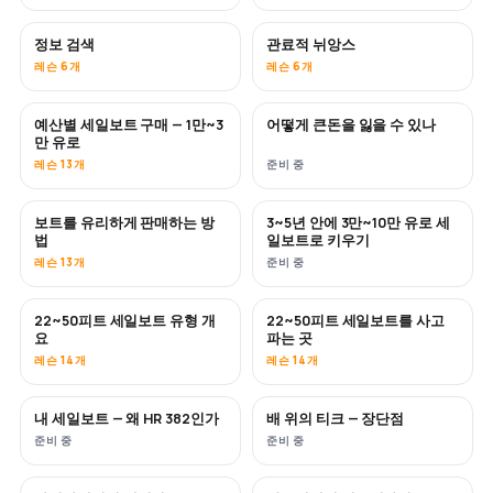
정보 검색
관료적 뉘앙스
레슨 6개
레슨 6개
예산별 세일보트 구매 — 1만~3
어떻게 큰돈을 잃을 수 있나
곧 공개
곧 공개
만 유로
레슨 13개
준비 중
보트를 유리하게 판매하는 방
3~5년 안에 3만~10만 유로 세
신규
신규
법
일보트로 키우기
레슨 13개
준비 중
22~50피트 세일보트 유형 개
22~50피트 세일보트를 사고
곧 공개
곧 공개
요
파는 곳
레슨 14개
레슨 14개
내 세일보트 — 왜 HR 382인가
배 위의 티크 — 장단점
곧 공개
곧 공개
준비 중
준비 중