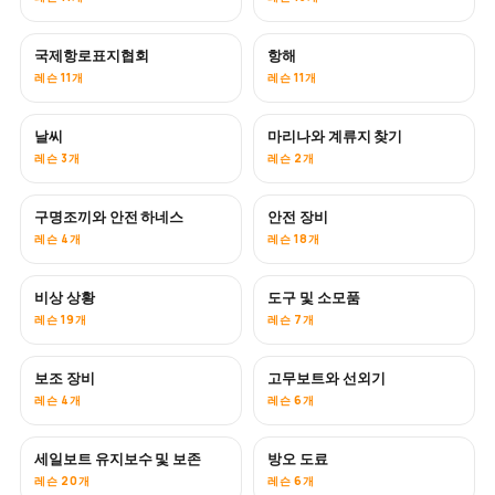
국제항로표지협회
항해
레슨 11개
레슨 11개
날씨
마리나와 계류지 찾기
레슨 3개
레슨 2개
구명조끼와 안전 하네스
안전 장비
레슨 4개
레슨 18개
비상 상황
도구 및 소모품
레슨 19개
레슨 7개
보조 장비
고무보트와 선외기
레슨 4개
레슨 6개
세일보트 유지보수 및 보존
방오 도료
곧 공개
레슨 20개
레슨 6개