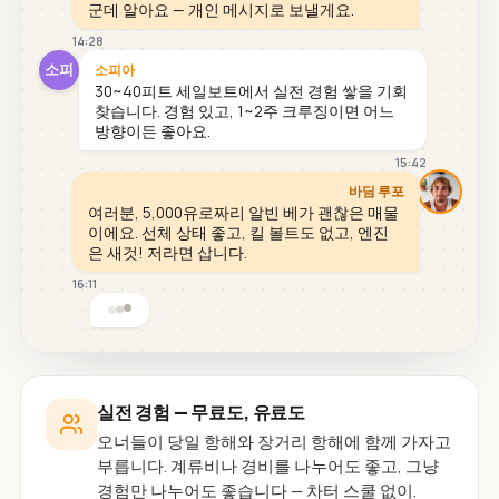
군데 알아요 — 개인 메시지로 보낼게요.
14:28
소피
소피아
30~40피트 세일보트에서 실전 경험 쌓을 기회
찾습니다. 경험 있고, 1~2주 크루징이면 어느
방향이든 좋아요.
15:42
바딤 루포
여러분, 5,000유로짜리 알빈 베가 괜찮은 매물
이에요. 선체 상태 좋고, 킬 볼트도 없고, 엔진
은 새것! 저라면 삽니다.
16:11
실전 경험 — 무료도, 유료도
오너들이 당일 항해와 장거리 항해에 함께 가자고
부릅니다. 계류비나 경비를 나누어도 좋고, 그냥
경험만 나누어도 좋습니다 — 차터 스쿨 없이.