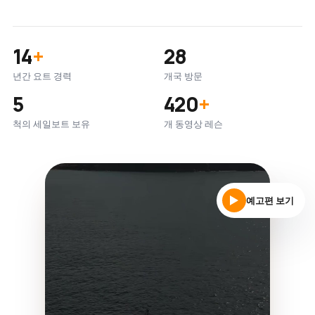
14
+
28
년간 요트 경력
개국 방문
5
420
+
척의 세일보트 보유
개 동영상 레슨
예고편 보기