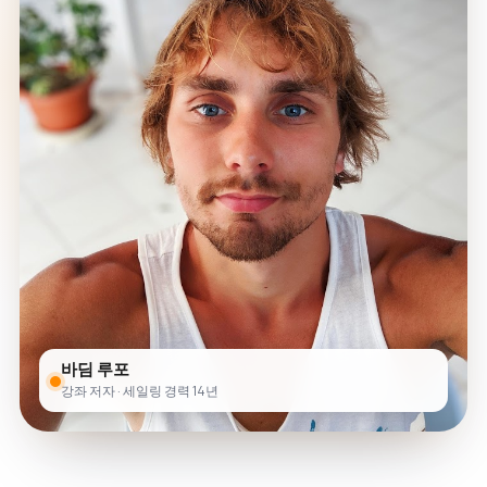
바딤 루포
강좌 저자 · 세일링 경력 14년