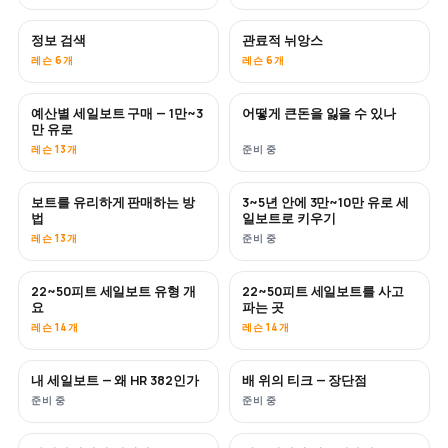
정보 검색
관료적 뉘앙스
레슨 6개
레슨 6개
예산별 세일보트 구매 — 1만~3
어떻게 큰돈을 잃을 수 있나
곧 공개
곧 공개
만 유로
레슨 13개
준비 중
보트를 유리하게 판매하는 방
3~5년 안에 3만~10만 유로 세
신규
신규
법
일보트로 키우기
레슨 13개
준비 중
22~50피트 세일보트 유형 개
22~50피트 세일보트를 사고
곧 공개
곧 공개
요
파는 곳
레슨 14개
레슨 14개
내 세일보트 — 왜 HR 382인가
배 위의 티크 — 장단점
곧 공개
곧 공개
준비 중
준비 중