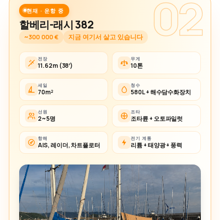
02
현재 · 운항 중
할베리-래시 382
~300 000 €
지금 여기서 살고 있습니다
전장
무게
11.62m (38′)
10톤
세일
청수
70m²
580L + 해수담수화장치
선원
조타
2~5명
조타륜 + 오토파일럿
항해
전기 계통
AIS, 레이더, 차트플로터
리튬 + 태양광 + 풍력