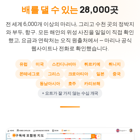
배를 댈 수 있는
28,000곳
전 세계 6,000개 이상의 마리나, 그리고 수천 곳의 정박지
와 부두, 항구. 모든 해안의 위성 사진을 일일이 직접 확인
했고, 요금과 연락처는 오직 원출처에서 — 마리나 공식
웹사이트나 전화로 확인했습니다.
유럽
미국
스칸디나비아
튀르키예
튀니지
몬테네그로
그리스
크로아티아
일본
중국
동남아시아
호주
카리브해
+ 요트가 잘 가지 않는 수십 개국
구독에 포함된 지도