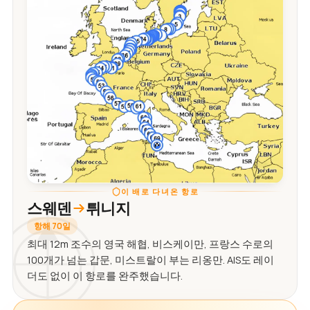
이 배로 다녀온 항로
스웨덴
튀니지
항해 70일
최대 12m 조수의 영국 해협, 비스케이만, 프랑스 수로의
100개가 넘는 갑문, 미스트랄이 부는 리옹만. AIS도 레이
더도 없이 이 항로를 완주했습니다.