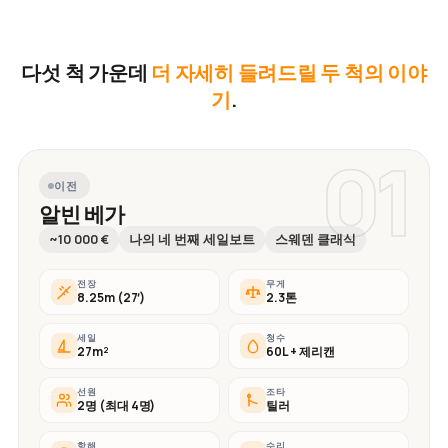
다섯 척 가운데
더 자세히 들려드릴 두 척의 이야
기
.
01
이전
알빈 베가
~10 000 €
나의 네 번째 세일보트
스웨덴 클래식
전장
무게
8.25m (27′)
2.3톤
세일
청수
27m²
60L + 제리캔
선원
조타
2명 (최대 4명)
틸러
항해
수리