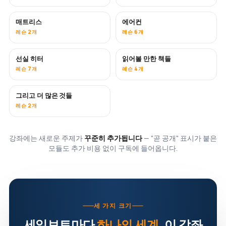
매트리스
에어컨
곧 공개
레슨 2개
레슨 6개
선실 히터
읽어볼 만한 책들
곧 공개
곧 공개
레슨 7개
레슨 4개
그리고 더 많은 것들
곧 공개
레슨 2개
강좌에는 새로운 주제가
꾸준히 추가됩니다
— "곧 공개" 표시가 붙은
모듈도 추가 비용 없이 구독에 들어옵니다.
세 가지 크기
세일보트마다
하나의 세계
. 이 강좌