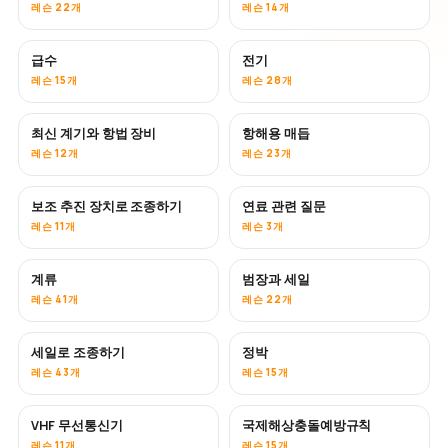
레슨 22개
레슨 14개
급수
전기
레슨 15개
레슨 28개
최신 계기와 항법 장비
항해용 매듭
레슨 12개
레슨 23개
보조 추진 장치로 조종하기
연료 관련 질문
레슨 11개
레슨 3개
계류
범장과 세일
레슨 41개
레슨 22개
세일로 조종하기
정박
레슨 43개
레슨 15개
VHF 무선통신기
국제해상충돌예방규칙
레슨 11개
레슨 15개