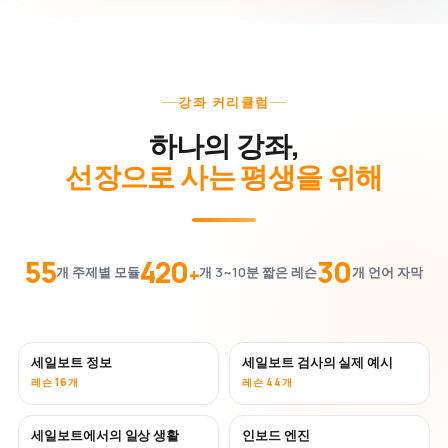
강좌 커리큘럼
하나의 강좌,
선장으로 사는 평생을 위해
55
420
30
+
개 주제별 모듈
개 3~10분 짧은 레슨
개 언어 자막
세일보트 정보
세일보트 검사의 실제 예시
레슨 16개
레슨 44개
세일보트에서의 일상 생활
인보드 엔진