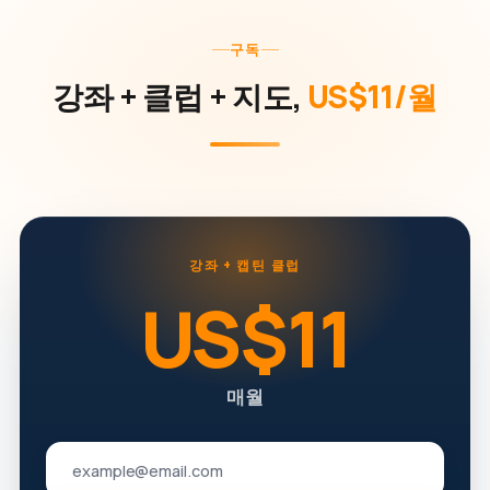
구독
강좌 + 클럽 + 지도,
US$11/월
강좌 + 캡틴 클럽
US$11
매월