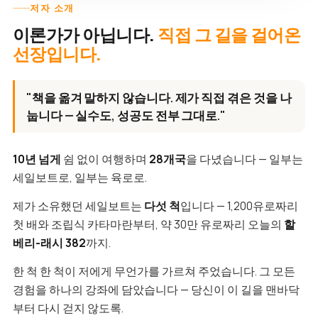
저자 소개
이론가가 아닙니다.
직접 그 길을 걸어온
선장입니다.
"책을 옮겨 말하지 않습니다. 제가 직접 겪은 것을 나
눕니다 — 실수도, 성공도 전부 그대로."
10년 넘게
쉼 없이 여행하며
28개국
을 다녔습니다 — 일부는
세일보트로, 일부는 육로로.
제가 소유했던 세일보트는
다섯 척
입니다 — 1,200유로짜리
첫 배와 조립식 카타마란부터, 약 30만 유로짜리 오늘의
할
베리-래시 382
까지.
한 척 한 척이 저에게 무언가를 가르쳐 주었습니다. 그 모든
경험을 하나의 강좌에 담았습니다 — 당신이 이 길을 맨바닥
부터 다시 걷지 않도록.