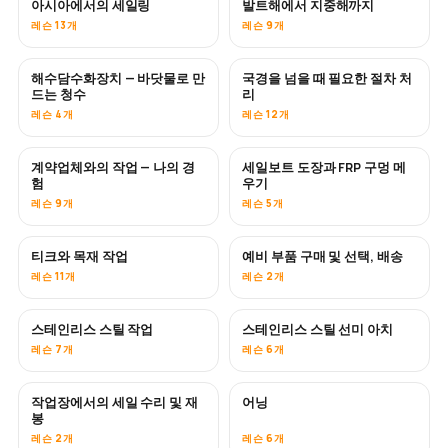
아시아에서의 세일링
발트해에서 지중해까지
곧 공개
곧 공개
레슨 13개
레슨 9개
해수담수화장치 — 바닷물로 만
국경을 넘을 때 필요한 절차 처
곧 공개
드는 청수
리
레슨 4개
레슨 12개
계약업체와의 작업 — 나의 경
세일보트 도장과 FRP 구멍 메
곧 공개
곧 공개
험
우기
레슨 9개
레슨 5개
티크와 목재 작업
예비 부품 구매 및 선택, 배송
곧 공개
레슨 11개
레슨 2개
스테인리스 스틸 작업
스테인리스 스틸 선미 아치
곧 공개
레슨 7개
레슨 6개
작업장에서의 세일 수리 및 재
어닝
곧 공개
봉
레슨 2개
레슨 6개