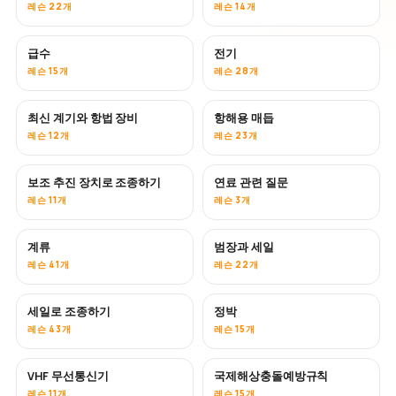
레슨 22개
레슨 14개
급수
전기
레슨 15개
레슨 28개
최신 계기와 항법 장비
항해용 매듭
레슨 12개
레슨 23개
보조 추진 장치로 조종하기
연료 관련 질문
레슨 11개
레슨 3개
계류
범장과 세일
레슨 41개
레슨 22개
세일로 조종하기
정박
레슨 43개
레슨 15개
VHF 무선통신기
국제해상충돌예방규칙
레슨 11개
레슨 15개