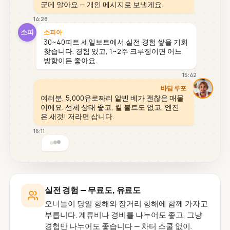
군데 알아요 — 개인 메시지로 보낼게요.
14:28
소피
소피아
30~40피트 세일보트에서 실전 경험 쌓을 기회
찾습니다. 경험 있고, 1~2주 크루징이면 어느
방향이든 좋아요.
15:42
바딤 루포
여러분, 5,000유로짜리 알빈 베가 괜찮은 매물
이에요. 선체 상태 좋고, 킬 볼트도 없고, 엔진
은 새것! 저라면 삽니다.
16:11
실전 경험 — 무료도, 유료도
오너들이 당일 항해와 장거리 항해에 함께 가자고
부릅니다. 계류비나 경비를 나누어도 좋고, 그냥
경험만 나누어도 좋습니다 — 차터 스쿨 없이.