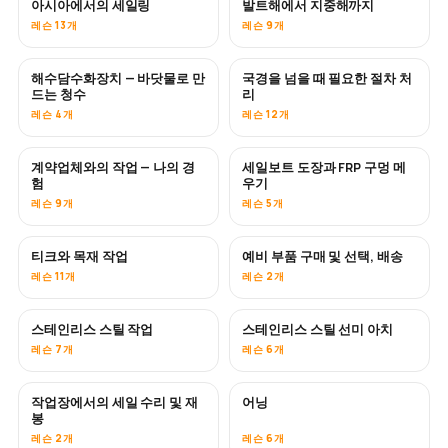
아시아에서의 세일링
발트해에서 지중해까지
곧 공개
곧 공개
레슨 13개
레슨 9개
해수담수화장치 — 바닷물로 만
국경을 넘을 때 필요한 절차 처
곧 공개
드는 청수
리
레슨 4개
레슨 12개
계약업체와의 작업 — 나의 경
세일보트 도장과 FRP 구멍 메
곧 공개
곧 공개
험
우기
레슨 9개
레슨 5개
티크와 목재 작업
예비 부품 구매 및 선택, 배송
곧 공개
레슨 11개
레슨 2개
스테인리스 스틸 작업
스테인리스 스틸 선미 아치
곧 공개
레슨 7개
레슨 6개
작업장에서의 세일 수리 및 재
어닝
곧 공개
봉
레슨 2개
레슨 6개