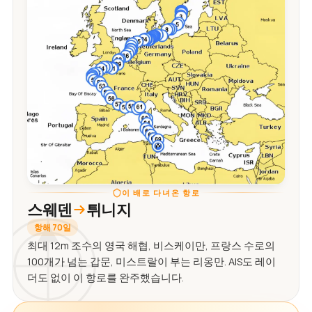
이 배로 다녀온 항로
스웨덴
튀니지
항해 70일
최대 12m 조수의 영국 해협, 비스케이만, 프랑스 수로의
100개가 넘는 갑문, 미스트랄이 부는 리옹만. AIS도 레이
더도 없이 이 항로를 완주했습니다.