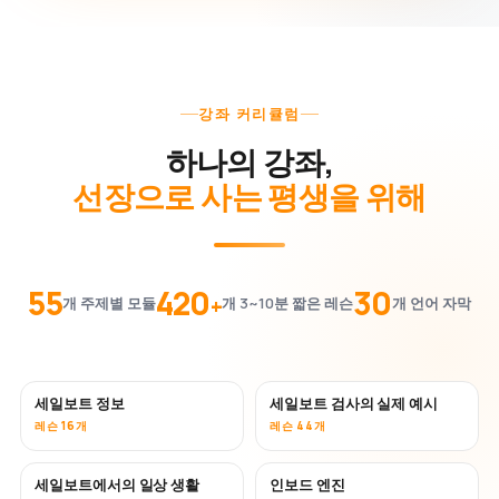
강좌 커리큘럼
하나의 강좌,
선장으로 사는 평생을 위해
55
420
30
+
개 주제별 모듈
개 3~10분 짧은 레슨
개 언어 자막
세일보트 정보
세일보트 검사의 실제 예시
레슨 16개
레슨 44개
세일보트에서의 일상 생활
인보드 엔진