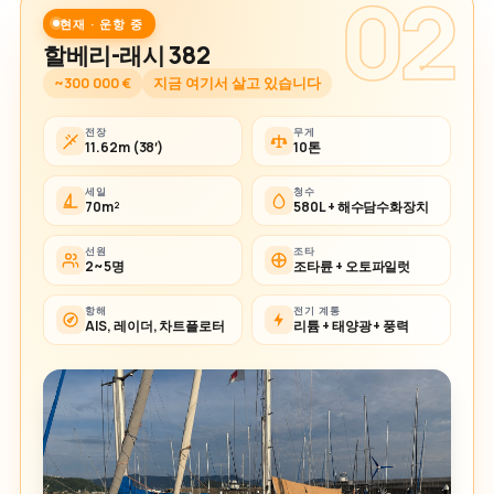
02
현재 · 운항 중
할베리-래시 382
~300 000 €
지금 여기서 살고 있습니다
전장
무게
11.62m (38′)
10톤
세일
청수
70m²
580L + 해수담수화장치
선원
조타
2~5명
조타륜 + 오토파일럿
항해
전기 계통
AIS, 레이더, 차트플로터
리튬 + 태양광 + 풍력