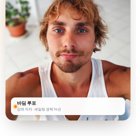
바딤 루포
강좌 저자 · 세일링 경력 14년