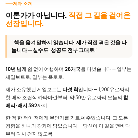
저자 소개
이론가가 아닙니다.
직접 그 길을 걸어온
선장입니다.
"책을 옮겨 말하지 않습니다. 제가 직접 겪은 것을 나
눕니다 — 실수도, 성공도 전부 그대로."
10년 넘게
쉼 없이 여행하며
28개국
을 다녔습니다 — 일부는
세일보트로, 일부는 육로로.
제가 소유했던 세일보트는
다섯 척
입니다 — 1,200유로짜리
첫 배와 조립식 카타마란부터, 약 30만 유로짜리 오늘의
할
베리-래시 382
까지.
한 척 한 척이 저에게 무언가를 가르쳐 주었습니다. 그 모든
경험을 하나의 강좌에 담았습니다 — 당신이 이 길을 맨바닥
부터 다시 걷지 않도록.