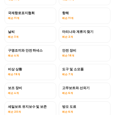
국제항로표지협회
항해
레슨 11개
레슨 11개
날씨
마리나와 계류지 찾기
레슨 3개
레슨 2개
구명조끼와 안전 하네스
안전 장비
레슨 4개
레슨 18개
비상 상황
도구 및 소모품
레슨 19개
레슨 7개
보조 장비
고무보트와 선외기
레슨 4개
레슨 6개
세일보트 유지보수 및 보존
방오 도료
곧 공개
레슨 20개
레슨 6개