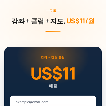
구독
강좌 + 클럽 + 지도,
US$11/월
강좌 + 캡틴 클럽
US$11
매월