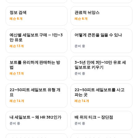
정보 검색
관료적 뉘앙스
레슨 6개
레슨 6개
예산별 세일보트 구매 — 1만~3
어떻게 큰돈을 잃을 수 있나
곧 공개
곧 공개
만 유로
레슨 13개
준비 중
보트를 유리하게 판매하는 방
3~5년 안에 3만~10만 유로 세
신규
신규
법
일보트로 키우기
레슨 13개
준비 중
22~50피트 세일보트 유형 개
22~50피트 세일보트를 사고
곧 공개
곧 공개
요
파는 곳
레슨 14개
레슨 14개
내 세일보트 — 왜 HR 382인가
배 위의 티크 — 장단점
곧 공개
곧 공개
준비 중
준비 중