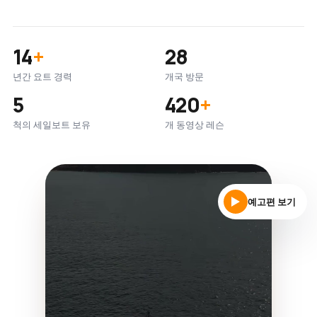
14
+
28
년간 요트 경력
개국 방문
5
420
+
척의 세일보트 보유
개 동영상 레슨
예고편 보기