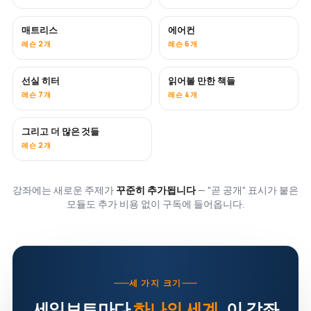
매트리스
에어컨
곧 공개
레슨 2개
레슨 6개
선실 히터
읽어볼 만한 책들
곧 공개
곧 공개
레슨 7개
레슨 4개
그리고 더 많은 것들
곧 공개
레슨 2개
강좌에는 새로운 주제가
꾸준히 추가됩니다
— "곧 공개" 표시가 붙은
모듈도 추가 비용 없이 구독에 들어옵니다.
세 가지 크기
세일보트마다
하나의 세계
. 이 강좌