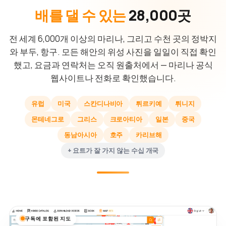
배를 댈 수 있는
28,000곳
전 세계 6,000개 이상의 마리나, 그리고 수천 곳의 정박지
와 부두, 항구. 모든 해안의 위성 사진을 일일이 직접 확인
했고, 요금과 연락처는 오직 원출처에서 — 마리나 공식
웹사이트나 전화로 확인했습니다.
유럽
미국
스칸디나비아
튀르키예
튀니지
몬테네그로
그리스
크로아티아
일본
중국
동남아시아
호주
카리브해
+ 요트가 잘 가지 않는 수십 개국
구독에 포함된 지도