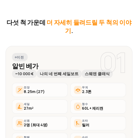
다섯 척 가운데
더 자세히 들려드릴 두 척의 이야
기
.
01
이전
알빈 베가
~10 000 €
나의 네 번째 세일보트
스웨덴 클래식
전장
무게
8.25m (27′)
2.3톤
세일
청수
27m²
60L + 제리캔
선원
조타
2명 (최대 4명)
틸러
항해
수리