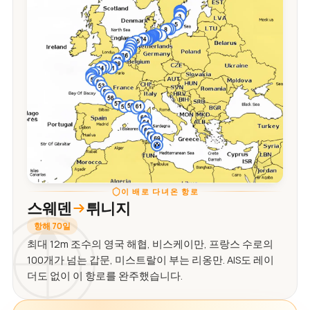
이 배로 다녀온 항로
스웨덴
튀니지
항해 70일
최대 12m 조수의 영국 해협, 비스케이만, 프랑스 수로의
100개가 넘는 갑문, 미스트랄이 부는 리옹만. AIS도 레이
더도 없이 이 항로를 완주했습니다.