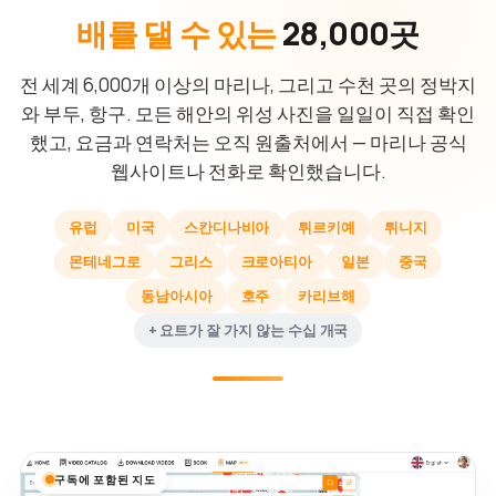
배를 댈 수 있는
28,000곳
전 세계 6,000개 이상의 마리나, 그리고 수천 곳의 정박지
와 부두, 항구. 모든 해안의 위성 사진을 일일이 직접 확인
했고, 요금과 연락처는 오직 원출처에서 — 마리나 공식
웹사이트나 전화로 확인했습니다.
유럽
미국
스칸디나비아
튀르키예
튀니지
몬테네그로
그리스
크로아티아
일본
중국
동남아시아
호주
카리브해
+ 요트가 잘 가지 않는 수십 개국
구독에 포함된 지도