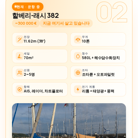
02
현재 · 운항 중
할베리-래시 382
~300 000 €
지금 여기서 살고 있습니다
전장
무게
11.62m (38′)
10톤
세일
청수
70m²
580L + 해수담수화장치
선원
조타
2~5명
조타륜 + 오토파일럿
항해
전기 계통
AIS, 레이더, 차트플로터
리튬 + 태양광 + 풍력