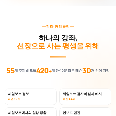
강좌 커리큘럼
하나의 강좌,
선장으로 사는 평생을 위해
55
420
30
+
개 주제별 모듈
개 3~10분 짧은 레슨
개 언어 자막
세일보트 정보
세일보트 검사의 실제 예시
레슨 16개
레슨 44개
세일보트에서의 일상 생활
인보드 엔진