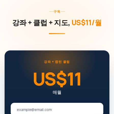
구독
강좌 + 클럽 + 지도,
US$11/월
강좌 + 캡틴 클럽
US$11
매월