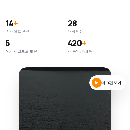
14
+
28
년간 요트 경력
개국 방문
5
420
+
척의 세일보트 보유
개 동영상 레슨
예고편 보기