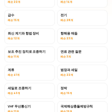
레슨 22개
레슨 14개
급수
전기
레슨 15개
레슨 28개
최신 계기와 항법 장비
항해용 매듭
레슨 12개
레슨 23개
보조 추진 장치로 조종하기
연료 관련 질문
레슨 11개
레슨 3개
계류
범장과 세일
레슨 41개
레슨 22개
세일로 조종하기
정박
레슨 43개
레슨 15개
VHF 무선통신기
국제해상충돌예방규칙
레슨 11개
레슨 15개