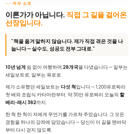
저자 소개
이론가가 아닙니다.
직접 그 길을 걸어온
선장입니다.
"책을 옮겨 말하지 않습니다. 제가 직접 겪은 것을 나
눕니다 — 실수도, 성공도 전부 그대로."
10년 넘게
쉼 없이 여행하며
28개국
을 다녔습니다 — 일부는
세일보트로, 일부는 육로로.
제가 소유했던 세일보트는
다섯 척
입니다 — 1,200유로짜리
첫 배와 조립식 카타마란부터, 약 30만 유로짜리 오늘의
할
베리-래시 382
까지.
한 척 한 척이 저에게 무언가를 가르쳐 주었습니다. 그 모든
경험을 하나의 강좌에 담았습니다 — 당신이 이 길을 맨바닥
부터 다시 걷지 않도록.