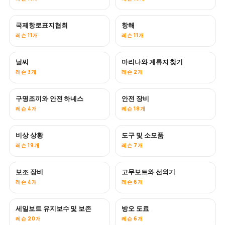
국제항로표지협회
항해
레슨 11개
레슨 11개
날씨
마리나와 계류지 찾기
레슨 3개
레슨 2개
구명조끼와 안전 하네스
안전 장비
레슨 4개
레슨 18개
비상 상황
도구 및 소모품
레슨 19개
레슨 7개
보조 장비
고무보트와 선외기
레슨 4개
레슨 6개
세일보트 유지보수 및 보존
방오 도료
곧 공개
레슨 20개
레슨 6개