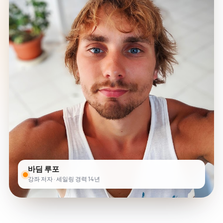
바딤 루포
강좌 저자 · 세일링 경력 14년