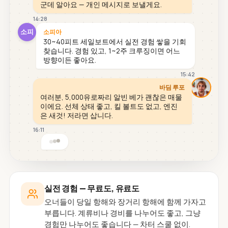
군데 알아요 — 개인 메시지로 보낼게요.
14:28
소피
소피아
30~40피트 세일보트에서 실전 경험 쌓을 기회
찾습니다. 경험 있고, 1~2주 크루징이면 어느
방향이든 좋아요.
15:42
바딤 루포
여러분, 5,000유로짜리 알빈 베가 괜찮은 매물
이에요. 선체 상태 좋고, 킬 볼트도 없고, 엔진
은 새것! 저라면 삽니다.
16:11
실전 경험 — 무료도, 유료도
오너들이 당일 항해와 장거리 항해에 함께 가자고
부릅니다. 계류비나 경비를 나누어도 좋고, 그냥
경험만 나누어도 좋습니다 — 차터 스쿨 없이.