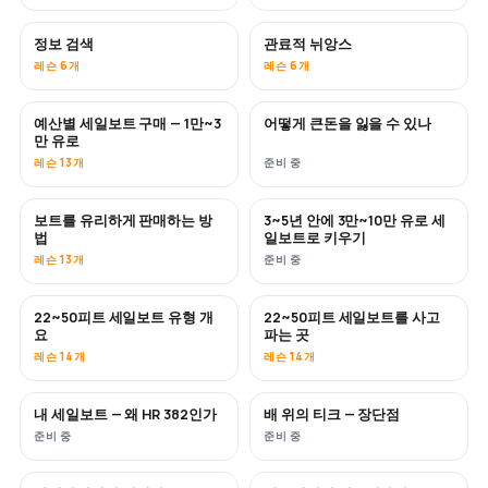
정보 검색
관료적 뉘앙스
레슨 6개
레슨 6개
예산별 세일보트 구매 — 1만~3
어떻게 큰돈을 잃을 수 있나
곧 공개
곧 공개
만 유로
레슨 13개
준비 중
보트를 유리하게 판매하는 방
3~5년 안에 3만~10만 유로 세
신규
신규
법
일보트로 키우기
레슨 13개
준비 중
22~50피트 세일보트 유형 개
22~50피트 세일보트를 사고
곧 공개
곧 공개
요
파는 곳
레슨 14개
레슨 14개
내 세일보트 — 왜 HR 382인가
배 위의 티크 — 장단점
곧 공개
곧 공개
준비 중
준비 중