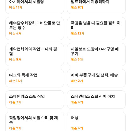
아시아에서의 세일링
발트해에서 지중해까지
곧 공개
곧 공개
레슨 13개
레슨 9개
해수담수화장치 — 바닷물로 만
국경을 넘을 때 필요한 절차 처
곧 공개
드는 청수
리
레슨 4개
레슨 12개
계약업체와의 작업 — 나의 경
세일보트 도장과 FRP 구멍 메
곧 공개
곧 공개
험
우기
레슨 9개
레슨 5개
티크와 목재 작업
예비 부품 구매 및 선택, 배송
곧 공개
레슨 11개
레슨 2개
스테인리스 스틸 작업
스테인리스 스틸 선미 아치
곧 공개
레슨 7개
레슨 6개
작업장에서의 세일 수리 및 재
어닝
곧 공개
봉
레슨 2개
레슨 6개