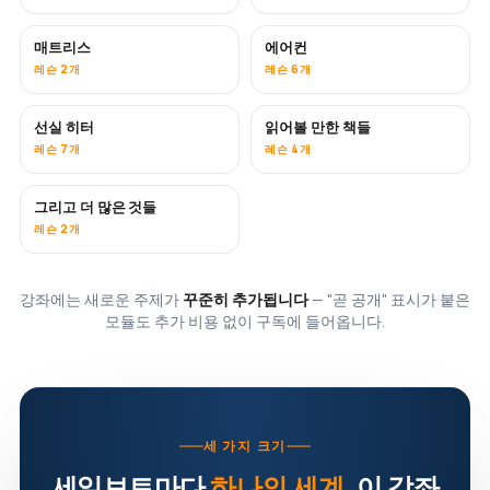
매트리스
에어컨
곧 공개
레슨 2개
레슨 6개
선실 히터
읽어볼 만한 책들
곧 공개
곧 공개
레슨 7개
레슨 4개
그리고 더 많은 것들
곧 공개
레슨 2개
강좌에는 새로운 주제가
꾸준히 추가됩니다
— "곧 공개" 표시가 붙은
모듈도 추가 비용 없이 구독에 들어옵니다.
세 가지 크기
세일보트마다
하나의 세계
. 이 강좌