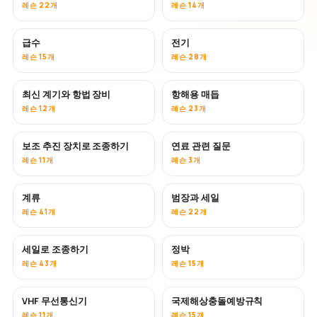
레슨 22개
레슨 14개
급수
전기
레슨 15개
레슨 28개
최신 계기와 항법 장비
항해용 매듭
레슨 12개
레슨 23개
보조 추진 장치로 조종하기
연료 관련 질문
레슨 11개
레슨 3개
계류
범장과 세일
레슨 41개
레슨 22개
세일로 조종하기
정박
레슨 43개
레슨 15개
VHF 무선통신기
국제해상충돌예방규칙
레슨 11개
레슨 15개