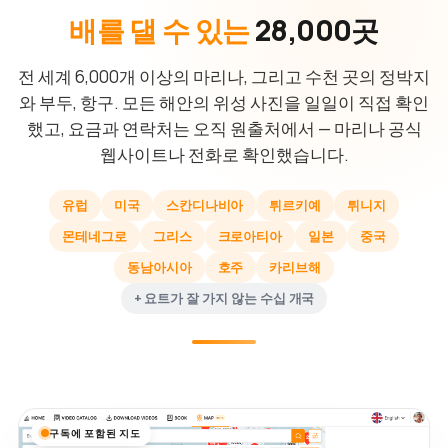
배를 댈 수 있는
28,000곳
전 세계 6,000개 이상의 마리나, 그리고 수천 곳의 정박지
와 부두, 항구. 모든 해안의 위성 사진을 일일이 직접 확인
했고, 요금과 연락처는 오직 원출처에서 — 마리나 공식
웹사이트나 전화로 확인했습니다.
유럽
미국
스칸디나비아
튀르키예
튀니지
몬테네그로
그리스
크로아티아
일본
중국
동남아시아
호주
카리브해
+ 요트가 잘 가지 않는 수십 개국
구독에 포함된 지도