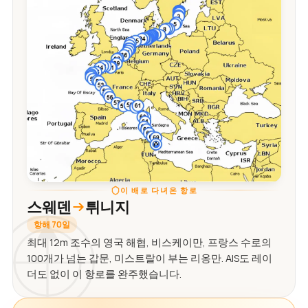
이 배로 다녀온 항로
스웨덴
튀니지
항해 70일
최대 12m 조수의 영국 해협, 비스케이만, 프랑스 수로의
100개가 넘는 갑문, 미스트랄이 부는 리옹만. AIS도 레이
더도 없이 이 항로를 완주했습니다.