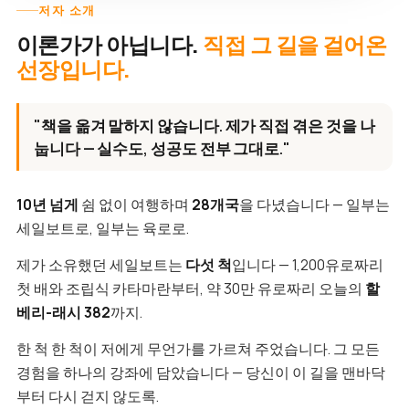
저자 소개
이론가가 아닙니다.
직접 그 길을 걸어온
선장입니다.
"책을 옮겨 말하지 않습니다. 제가 직접 겪은 것을 나
눕니다 — 실수도, 성공도 전부 그대로."
10년 넘게
쉼 없이 여행하며
28개국
을 다녔습니다 — 일부는
세일보트로, 일부는 육로로.
제가 소유했던 세일보트는
다섯 척
입니다 — 1,200유로짜리
첫 배와 조립식 카타마란부터, 약 30만 유로짜리 오늘의
할
베리-래시 382
까지.
한 척 한 척이 저에게 무언가를 가르쳐 주었습니다. 그 모든
경험을 하나의 강좌에 담았습니다 — 당신이 이 길을 맨바닥
부터 다시 걷지 않도록.