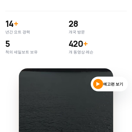
14
+
28
년간 요트 경력
개국 방문
5
420
+
척의 세일보트 보유
개 동영상 레슨
예고편 보기