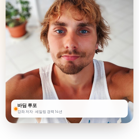
바딤 루포
강좌 저자 · 세일링 경력 14년