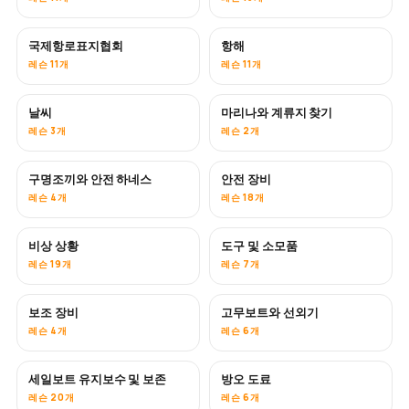
국제항로표지협회
항해
레슨 11개
레슨 11개
날씨
마리나와 계류지 찾기
레슨 3개
레슨 2개
구명조끼와 안전 하네스
안전 장비
레슨 4개
레슨 18개
비상 상황
도구 및 소모품
레슨 19개
레슨 7개
보조 장비
고무보트와 선외기
레슨 4개
레슨 6개
세일보트 유지보수 및 보존
방오 도료
곧 공개
레슨 20개
레슨 6개