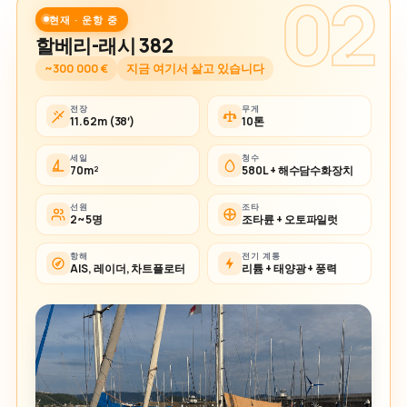
02
현재 · 운항 중
할베리-래시 382
~300 000 €
지금 여기서 살고 있습니다
전장
무게
11.62m (38′)
10톤
세일
청수
70m²
580L + 해수담수화장치
선원
조타
2~5명
조타륜 + 오토파일럿
항해
전기 계통
AIS, 레이더, 차트플로터
리튬 + 태양광 + 풍력