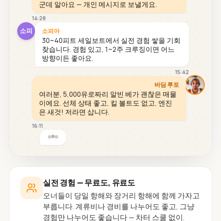
군데 알아요 — 개인 메시지로 보낼게요.
14:28
소피
소피아
30~40피트 세일보트에서 실전 경험 쌓을 기회
찾습니다. 경험 있고, 1~2주 크루징이면 어느
방향이든 좋아요.
15:42
바딤 루포
여러분, 5,000유로짜리 알빈 베가 괜찮은 매물
이에요. 선체 상태 좋고, 킬 볼트도 없고, 엔진
은 새것! 저라면 삽니다.
16:11
실전 경험 — 무료도, 유료도
오너들이 당일 항해와 장거리 항해에 함께 가자고
부릅니다. 계류비나 경비를 나누어도 좋고, 그냥
경험만 나누어도 좋습니다 — 차터 스쿨 없이.