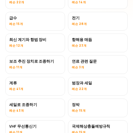
레슨 22개
레슨 14개
급수
전기
레슨 15개
레슨 28개
최신 계기와 항법 장비
항해용 매듭
레슨 12개
레슨 23개
보조 추진 장치로 조종하기
연료 관련 질문
레슨 11개
레슨 3개
계류
범장과 세일
레슨 41개
레슨 22개
세일로 조종하기
정박
레슨 43개
레슨 15개
VHF 무선통신기
국제해상충돌예방규칙
레슨 11개
레슨 15개