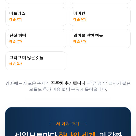
매트리스
에어컨
곧 공개
레슨 2개
레슨 6개
선실 히터
읽어볼 만한 책들
곧 공개
곧 공개
레슨 7개
레슨 4개
그리고 더 많은 것들
곧 공개
레슨 2개
강좌에는 새로운 주제가
꾸준히 추가됩니다
— "곧 공개" 표시가 붙은
모듈도 추가 비용 없이 구독에 들어옵니다.
세 가지 크기
세일보트마다
하나의 세계
. 이 강좌