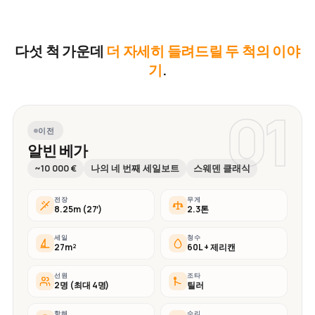
다섯 척 가운데
더 자세히 들려드릴 두 척의 이야
기
.
01
이전
알빈 베가
~10 000 €
나의 네 번째 세일보트
스웨덴 클래식
전장
무게
8.25m (27′)
2.3톤
세일
청수
27m²
60L + 제리캔
선원
조타
2명 (최대 4명)
틸러
항해
수리