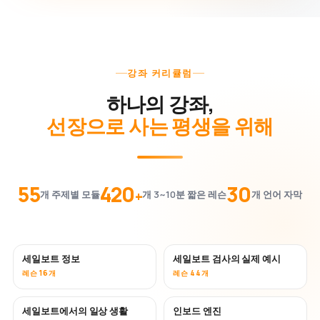
강좌 커리큘럼
하나의 강좌,
선장으로 사는 평생을 위해
55
420
30
+
개 주제별 모듈
개 3~10분 짧은 레슨
개 언어 자막
세일보트 정보
세일보트 검사의 실제 예시
레슨 16개
레슨 44개
세일보트에서의 일상 생활
인보드 엔진