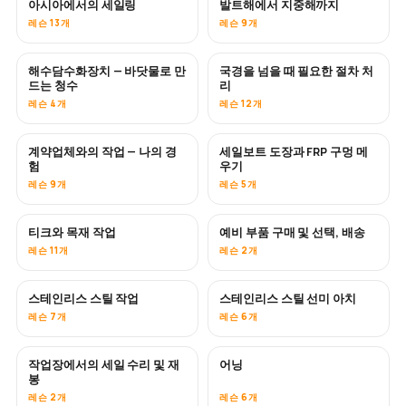
아시아에서의 세일링
발트해에서 지중해까지
곧 공개
곧 공개
레슨 13개
레슨 9개
해수담수화장치 — 바닷물로 만
국경을 넘을 때 필요한 절차 처
곧 공개
드는 청수
리
레슨 4개
레슨 12개
계약업체와의 작업 — 나의 경
세일보트 도장과 FRP 구멍 메
곧 공개
곧 공개
험
우기
레슨 9개
레슨 5개
티크와 목재 작업
예비 부품 구매 및 선택, 배송
곧 공개
레슨 11개
레슨 2개
스테인리스 스틸 작업
스테인리스 스틸 선미 아치
곧 공개
레슨 7개
레슨 6개
작업장에서의 세일 수리 및 재
어닝
곧 공개
봉
레슨 2개
레슨 6개