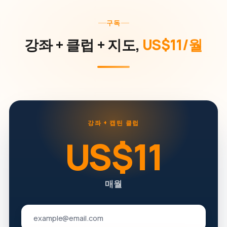
구독
강좌 + 클럽 + 지도,
US$11/월
강좌 + 캡틴 클럽
US$11
매월