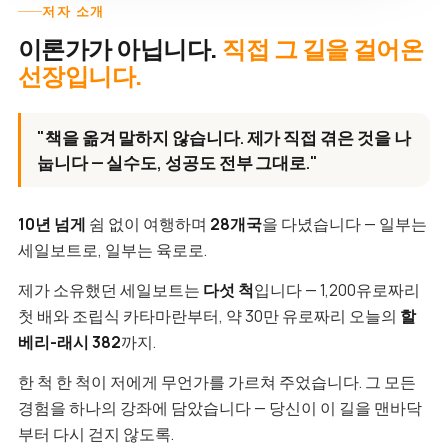
저자 소개
이론가가 아닙니다.
직접 그 길을 걸어온
선장입니다.
"책을 옮겨 말하지 않습니다. 제가 직접 겪은 것을 나
눕니다 — 실수도, 성공도 전부 그대로."
10년 넘게
쉼 없이 여행하며
28개국
을 다녔습니다 — 일부는
세일보트로, 일부는 육로로.
제가 소유했던 세일보트는
다섯 척
입니다 — 1,200유로짜리
첫 배와 조립식 카타마란부터, 약 30만 유로짜리 오늘의
할
베리-래시 382
까지.
한 척 한 척이 저에게 무언가를 가르쳐 주었습니다. 그 모든
경험을 하나의 강좌에 담았습니다 — 당신이 이 길을 맨바닥
부터 다시 걷지 않도록.