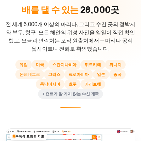
배를 댈 수 있는
28,000곳
전 세계 6,000개 이상의 마리나, 그리고 수천 곳의 정박지
와 부두, 항구. 모든 해안의 위성 사진을 일일이 직접 확인
했고, 요금과 연락처는 오직 원출처에서 — 마리나 공식
웹사이트나 전화로 확인했습니다.
유럽
미국
스칸디나비아
튀르키예
튀니지
몬테네그로
그리스
크로아티아
일본
중국
동남아시아
호주
카리브해
+ 요트가 잘 가지 않는 수십 개국
구독에 포함된 지도