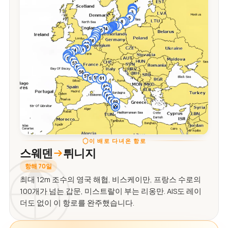
이 배로 다녀온 항로
스웨덴
튀니지
항해 70일
최대 12m 조수의 영국 해협, 비스케이만, 프랑스 수로의
100개가 넘는 갑문, 미스트랄이 부는 리옹만. AIS도 레이
더도 없이 이 항로를 완주했습니다.