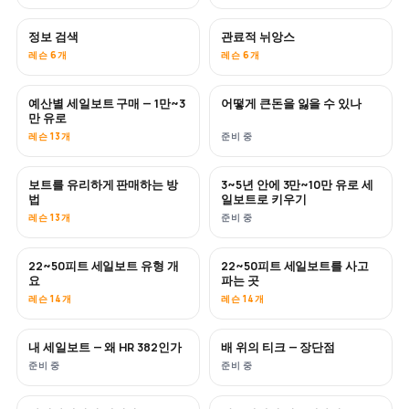
정보 검색
관료적 뉘앙스
레슨 6개
레슨 6개
예산별 세일보트 구매 — 1만~3
어떻게 큰돈을 잃을 수 있나
곧 공개
곧 공개
만 유로
레슨 13개
준비 중
보트를 유리하게 판매하는 방
3~5년 안에 3만~10만 유로 세
신규
신규
법
일보트로 키우기
레슨 13개
준비 중
22~50피트 세일보트 유형 개
22~50피트 세일보트를 사고
곧 공개
곧 공개
요
파는 곳
레슨 14개
레슨 14개
내 세일보트 — 왜 HR 382인가
배 위의 티크 — 장단점
곧 공개
곧 공개
준비 중
준비 중