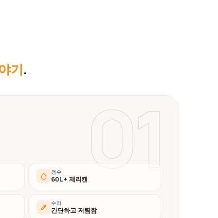
이야기
.
01
청수
60L + 제리캔
수리
간단하고 저렴함