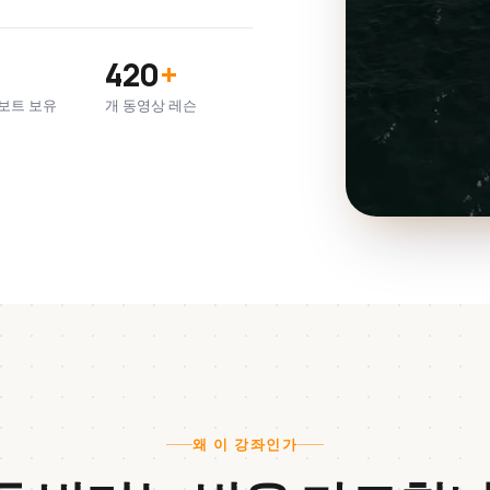
420
+
보트 보유
개 동영상 레슨
왜 이 강좌인가