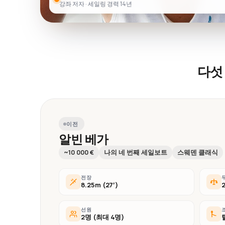
강좌 저자 · 세일링 경력 14년
다섯
이전
알빈 베가
~10 000 €
나의 네 번째 세일보트
스웨덴 클래식
전장
8.25m (27′)
선원
2명 (최대 4명)