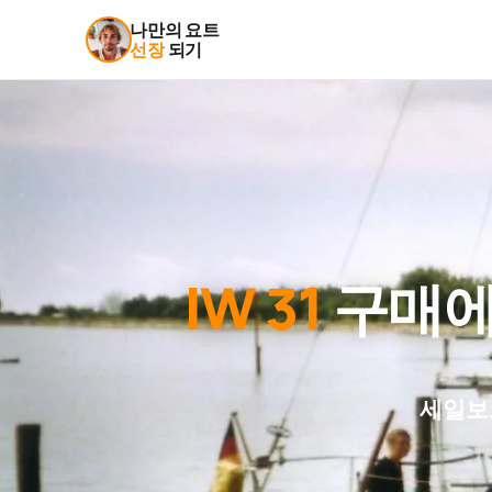
나만의 요트
선장
되기
IW 31
구매에
세일보