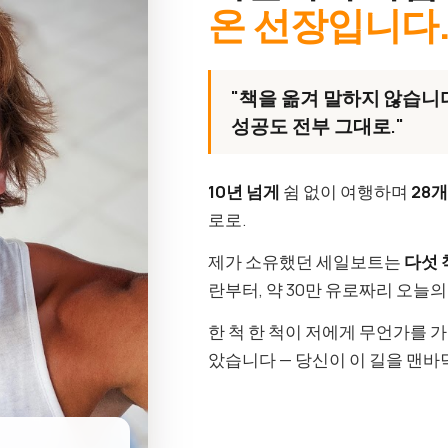
온 선장입니다
"책을 옮겨 말하지 않습니다
성공도 전부 그대로."
10년 넘게
쉼 없이 여행하며
28
로로.
제가 소유했던 세일보트는
다섯 
란부터, 약 30만 유로짜리 오늘
한 척 한 척이 저에게 무언가를 
았습니다 — 당신이 이 길을 맨바