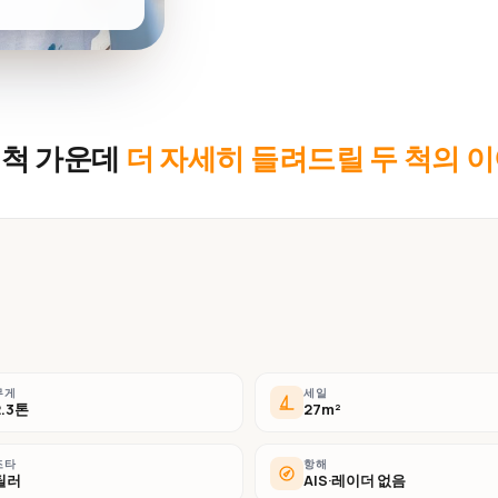
 척 가운데
더 자세히 들려드릴 두 척의 
무게
세일
2.3톤
27m²
조타
항해
틸러
AIS·레이더 없음