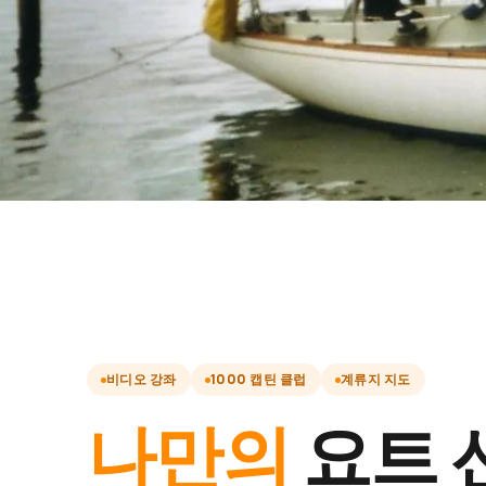
비디오 강좌
1000 캡틴 클럽
계류지 지도
나만의
요트 