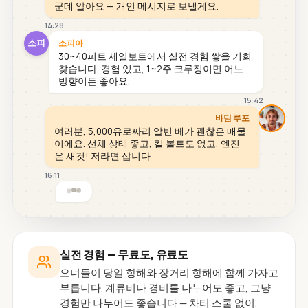
군데 알아요 — 개인 메시지로 보낼게요.
14:28
소피
소피아
30~40피트 세일보트에서 실전 경험 쌓을 기회
찾습니다. 경험 있고, 1~2주 크루징이면 어느
방향이든 좋아요.
15:42
바딤 루포
여러분, 5,000유로짜리 알빈 베가 괜찮은 매물
이에요. 선체 상태 좋고, 킬 볼트도 없고, 엔진
은 새것! 저라면 삽니다.
16:11
실전 경험 — 무료도, 유료도
오너들이 당일 항해와 장거리 항해에 함께 가자고
부릅니다. 계류비나 경비를 나누어도 좋고, 그냥
경험만 나누어도 좋습니다 — 차터 스쿨 없이.