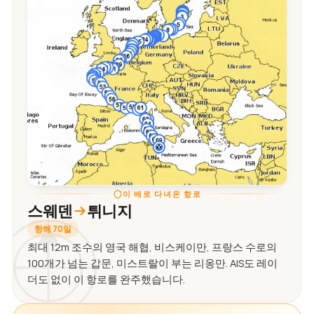
이 배로 다녀온 항로
스웨덴
튀니지
항해 70일
최대 12m 조수의 영국 해협, 비스케이만, 프랑스 수로의
100개가 넘는 갑문, 미스트랄이 부는 리옹만. AIS도 레이
더도 없이 이 항로를 완주했습니다.