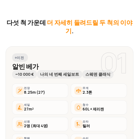
다섯 척 가운데
더 자세히 들려드릴 두 척의 이야
기
.
01
이전
알빈 베가
~10 000 €
나의 네 번째 세일보트
스웨덴 클래식
전장
무게
8.25m (27′)
2.3톤
세일
청수
27m²
60L + 제리캔
선원
조타
2명 (최대 4명)
틸러
항해
수리