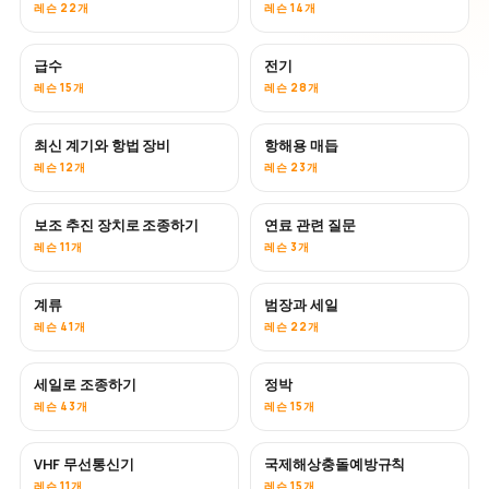
레슨 22개
레슨 14개
급수
전기
레슨 15개
레슨 28개
최신 계기와 항법 장비
항해용 매듭
레슨 12개
레슨 23개
보조 추진 장치로 조종하기
연료 관련 질문
레슨 11개
레슨 3개
계류
범장과 세일
레슨 41개
레슨 22개
세일로 조종하기
정박
레슨 43개
레슨 15개
VHF 무선통신기
국제해상충돌예방규칙
레슨 11개
레슨 15개