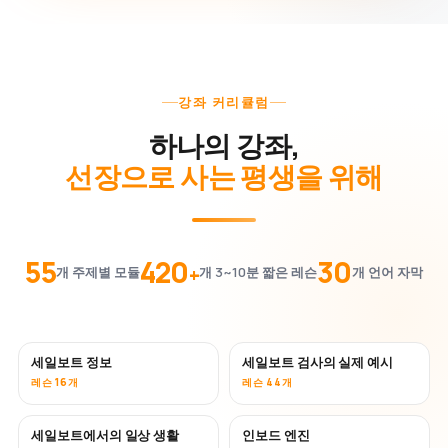
강좌 커리큘럼
하나의 강좌,
선장으로 사는 평생을 위해
55
420
30
+
개 주제별 모듈
개 3~10분 짧은 레슨
개 언어 자막
세일보트 정보
세일보트 검사의 실제 예시
레슨 16개
레슨 44개
세일보트에서의 일상 생활
인보드 엔진