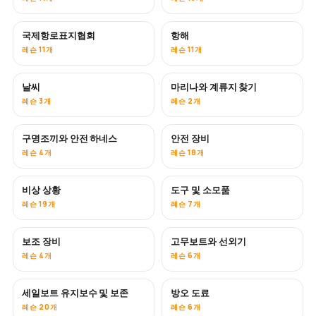
국제항로표지협회
항해
레슨 11개
레슨 11개
날씨
마리나와 계류지 찾기
레슨 3개
레슨 2개
구명조끼와 안전 하네스
안전 장비
레슨 4개
레슨 18개
비상 상황
도구 및 소모품
레슨 19개
레슨 7개
보조 장비
고무보트와 선외기
레슨 4개
레슨 6개
세일보트 유지보수 및 보존
방오 도료
곧 공개
레슨 20개
레슨 6개