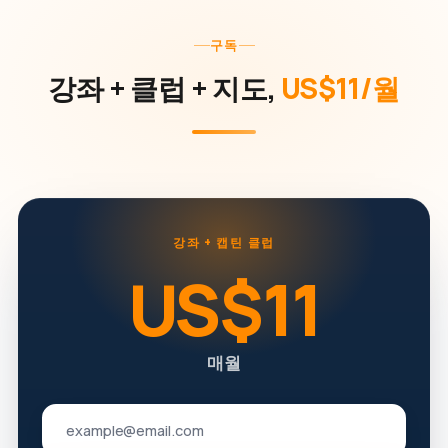
구독
강좌 + 클럽 + 지도,
US$11/월
강좌 + 캡틴 클럽
US$11
매월