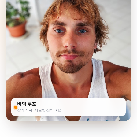
바딤 루포
강좌 저자 · 세일링 경력 14년