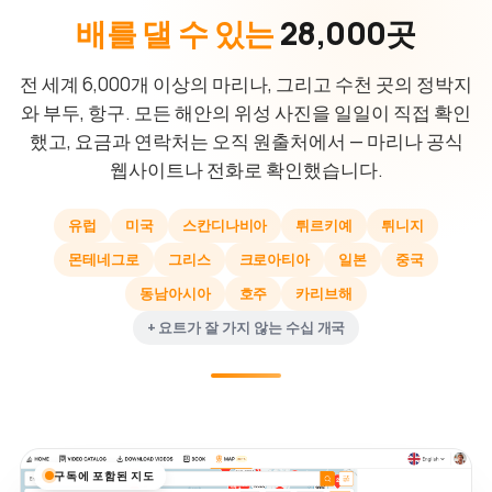
배를 댈 수 있는
28,000곳
전 세계 6,000개 이상의 마리나, 그리고 수천 곳의 정박지
와 부두, 항구. 모든 해안의 위성 사진을 일일이 직접 확인
했고, 요금과 연락처는 오직 원출처에서 — 마리나 공식
웹사이트나 전화로 확인했습니다.
유럽
미국
스칸디나비아
튀르키예
튀니지
몬테네그로
그리스
크로아티아
일본
중국
동남아시아
호주
카리브해
+ 요트가 잘 가지 않는 수십 개국
구독에 포함된 지도