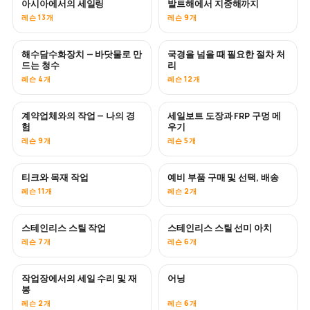
아시아에서의 세일링
발트해에서 지중해까지
곧 공개
곧 공개
레슨 13개
레슨 9개
해수담수화장치 — 바닷물로 만
국경을 넘을 때 필요한 절차 처
곧 공개
드는 청수
리
레슨 4개
레슨 12개
계약업체와의 작업 — 나의 경
세일보트 도장과 FRP 구멍 메
곧 공개
곧 공개
험
우기
레슨 9개
레슨 5개
티크와 목재 작업
예비 부품 구매 및 선택, 배송
곧 공개
레슨 11개
레슨 2개
스테인리스 스틸 작업
스테인리스 스틸 선미 아치
곧 공개
레슨 7개
레슨 6개
작업장에서의 세일 수리 및 재
어닝
곧 공개
봉
레슨 2개
레슨 6개