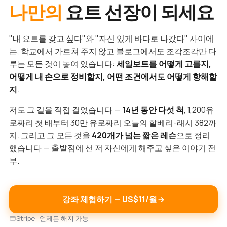
나만의
요트 선장이 되세요
"내 요트를 갖고 싶다"와 "자신 있게 바다로 나갔다" 사이에
는, 학교에서 가르쳐 주지 않고 블로그에서도 조각조각만 다
루는 모든 것이 놓여 있습니다:
세일보트를 어떻게 고를지,
어떻게 내 손으로 정비할지, 어떤 조건에서도 어떻게 항해할
지
.
저도 그 길을 직접 걸었습니다 —
14년 동안 다섯 척
, 1,200유
로짜리 첫 배부터 30만 유로짜리 오늘의 할베리-래시 382까
지. 그리고 그 모든 것을
420개가 넘는 짧은 레슨
으로 정리
했습니다 — 출발점에 선 저 자신에게 해주고 싶은 이야기 전
부.
강좌 체험하기 — US$11/월
Stripe · 언제든 해지 가능