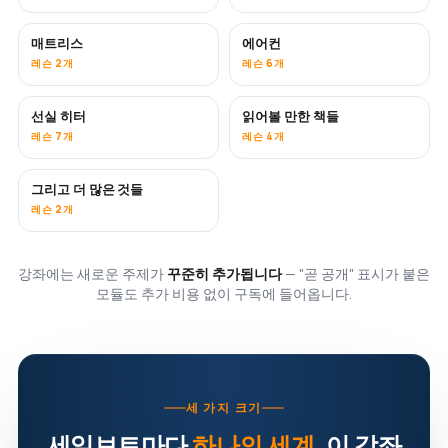
매트리스
에어컨
곧 공개
레슨 2개
레슨 6개
선실 히터
읽어볼 만한 책들
곧 공개
곧 공개
레슨 7개
레슨 4개
그리고 더 많은 것들
곧 공개
레슨 2개
강좌에는 새로운 주제가
꾸준히 추가됩니다
— "곧 공개" 표시가 붙은
모듈도 추가 비용 없이 구독에 들어옵니다.
세 가지 크기
세일보트마다
하나의 세계
. 이 강좌