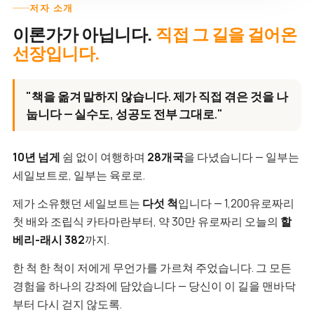
저자 소개
이론가가 아닙니다.
직접 그 길을 걸어온
선장입니다.
"책을 옮겨 말하지 않습니다. 제가 직접 겪은 것을 나
눕니다 — 실수도, 성공도 전부 그대로."
10년 넘게
쉼 없이 여행하며
28개국
을 다녔습니다 — 일부는
세일보트로, 일부는 육로로.
제가 소유했던 세일보트는
다섯 척
입니다 — 1,200유로짜리
첫 배와 조립식 카타마란부터, 약 30만 유로짜리 오늘의
할
베리-래시 382
까지.
한 척 한 척이 저에게 무언가를 가르쳐 주었습니다. 그 모든
경험을 하나의 강좌에 담았습니다 — 당신이 이 길을 맨바닥
부터 다시 걷지 않도록.