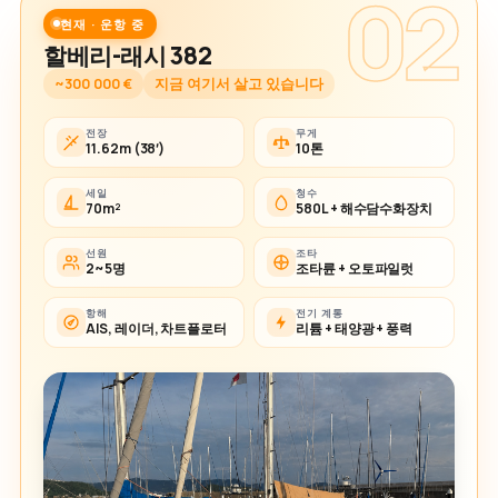
02
현재 · 운항 중
할베리-래시 382
~300 000 €
지금 여기서 살고 있습니다
전장
무게
11.62m (38′)
10톤
세일
청수
70m²
580L + 해수담수화장치
선원
조타
2~5명
조타륜 + 오토파일럿
항해
전기 계통
AIS, 레이더, 차트플로터
리튬 + 태양광 + 풍력