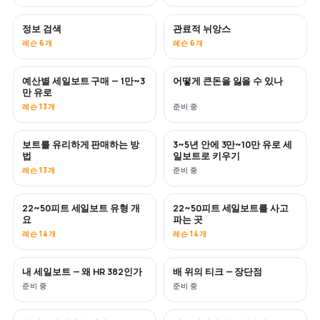
정보 검색
관료적 뉘앙스
레슨 6개
레슨 6개
예산별 세일보트 구매 — 1만~3
어떻게 큰돈을 잃을 수 있나
곧 공개
곧 공개
만 유로
레슨 13개
준비 중
보트를 유리하게 판매하는 방
3~5년 안에 3만~10만 유로 세
신규
신규
법
일보트로 키우기
레슨 13개
준비 중
22~50피트 세일보트 유형 개
22~50피트 세일보트를 사고
곧 공개
곧 공개
요
파는 곳
레슨 14개
레슨 14개
내 세일보트 — 왜 HR 382인가
배 위의 티크 — 장단점
곧 공개
곧 공개
준비 중
준비 중