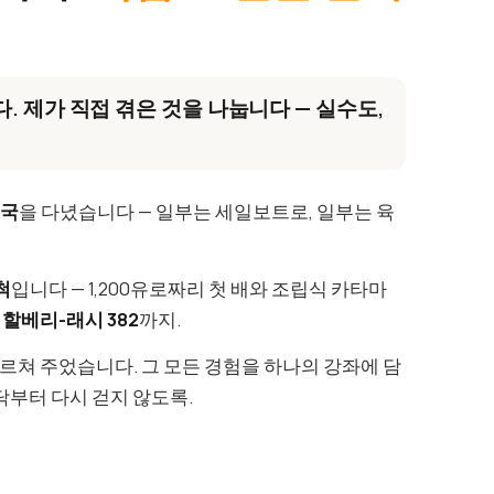
.
. 제가 직접 겪은 것을 나눕니다 — 실수도,
개국
을 다녔습니다 — 일부는 세일보트로, 일부는 육
척
입니다 — 1,200유로짜리 첫 배와 조립식 카타마
의
할베리-래시 382
까지.
가르쳐 주었습니다. 그 모든 경험을 하나의 강좌에 담
닥부터 다시 걷지 않도록.