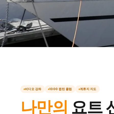
비디오 강좌
1000 캡틴 클럽
계류지 지도
나만의
요트 