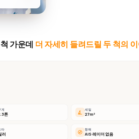
 척 가운데
더 자세히 들려드릴 두 척의 
무게
세일
2.3톤
27m²
조타
항해
틸러
AIS·레이더 없음