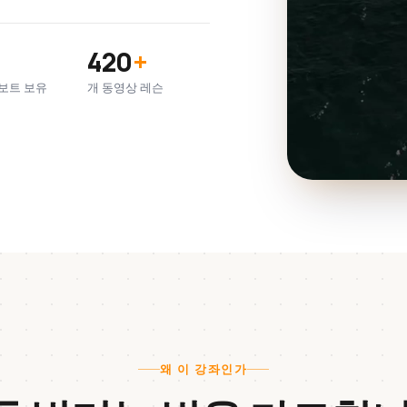
420
+
보트 보유
개 동영상 레슨
왜 이 강좌인가