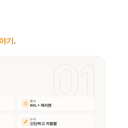
이야기
.
01
청수
60L + 제리캔
수리
간단하고 저렴함