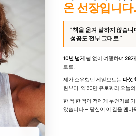
온 선장입니다
"책을 옮겨 말하지 않습니다
성공도 전부 그대로."
10년 넘게
쉼 없이 여행하며
28
로로.
제가 소유했던 세일보트는
다섯 
란부터, 약 30만 유로짜리 오늘
한 척 한 척이 저에게 무언가를 
았습니다 — 당신이 이 길을 맨바