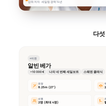
강좌 저자 · 세일링 경력 14년
다섯
이전
알빈 베가
~10 000 €
나의 네 번째 세일보트
스웨덴 클래식
전장
8.25m (27′)
선원
2명 (최대 4명)