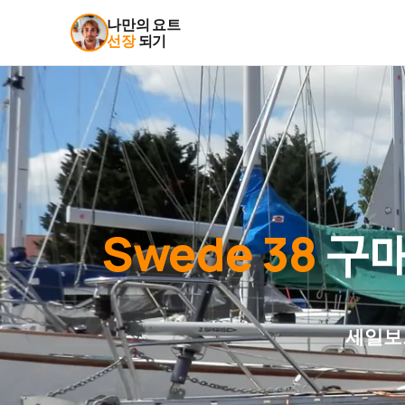
나만의 요트
선장
되기
Swede 38
구매
세일보