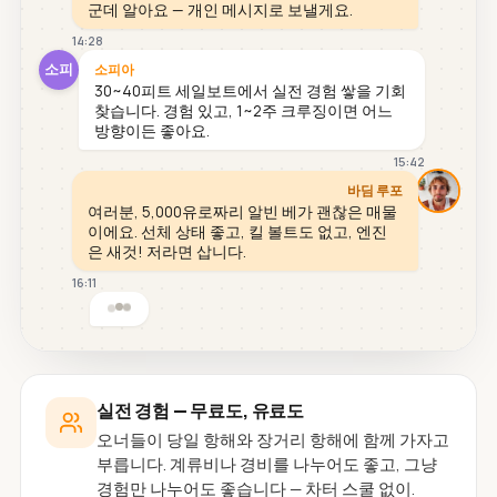
군데 알아요 — 개인 메시지로 보낼게요.
14:28
소피
소피아
30~40피트 세일보트에서 실전 경험 쌓을 기회
찾습니다. 경험 있고, 1~2주 크루징이면 어느
방향이든 좋아요.
15:42
바딤 루포
여러분, 5,000유로짜리 알빈 베가 괜찮은 매물
이에요. 선체 상태 좋고, 킬 볼트도 없고, 엔진
은 새것! 저라면 삽니다.
16:11
실전 경험 — 무료도, 유료도
오너들이 당일 항해와 장거리 항해에 함께 가자고
부릅니다. 계류비나 경비를 나누어도 좋고, 그냥
경험만 나누어도 좋습니다 — 차터 스쿨 없이.