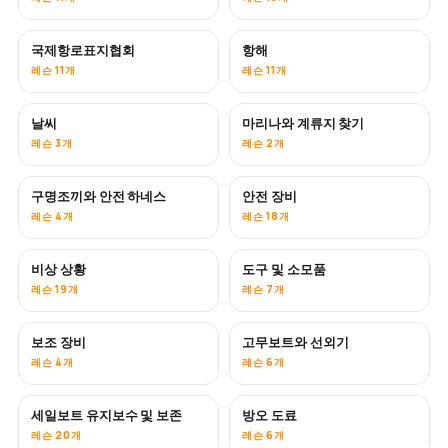
국제항로표지협회
항해
레슨 11개
레슨 11개
날씨
마리나와 계류지 찾기
레슨 3개
레슨 2개
구명조끼와 안전 하네스
안전 장비
레슨 4개
레슨 18개
비상 상황
도구 및 소모품
레슨 19개
레슨 7개
보조 장비
고무보트와 선외기
레슨 4개
레슨 6개
세일보트 유지보수 및 보존
방오 도료
곧 공개
레슨 20개
레슨 6개