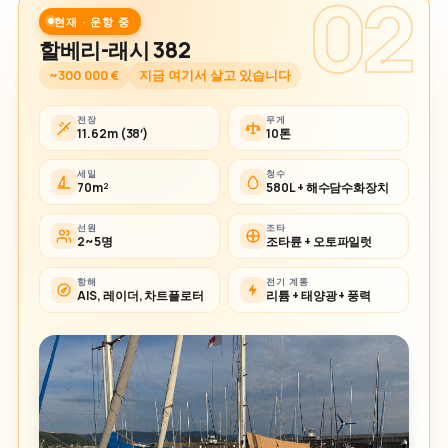
02
현재 · 운항 중
할베리-래시 382
~300 000 €
지금 여기서 살고 있습니다
전장
무게
11.62m (38′)
10톤
세일
청수
70m²
580L + 해수담수화장치
선원
조타
2~5명
조타륜 + 오토파일럿
항해
전기 계통
AIS, 레이더, 차트플로터
리튬 + 태양광 + 풍력