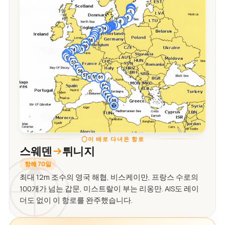
이 배로 다녀온 항로
스웨덴
튀니지
항해 70일
최대 12m 조수의 영국 해협, 비스케이만, 프랑스 수로의
100개가 넘는 갑문, 미스트랄이 부는 리옹만. AIS도 레이
더도 없이 이 항로를 완주했습니다.