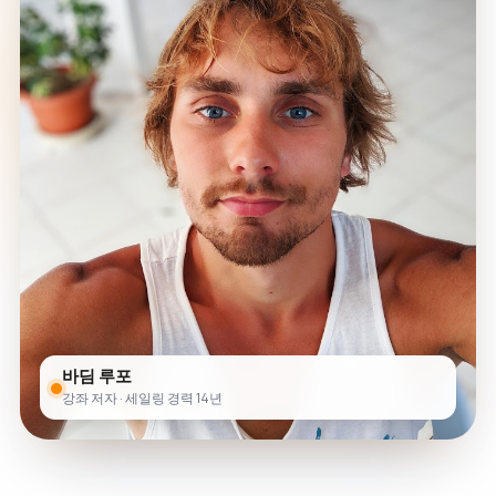
바딤 루포
강좌 저자 · 세일링 경력 14년