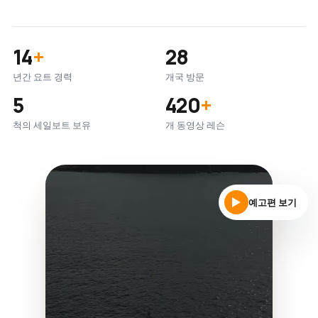
14
+
28
년간 요트 경력
개국 방문
5
420
+
척의 세일보트 보유
개 동영상 레슨
예고편 보기