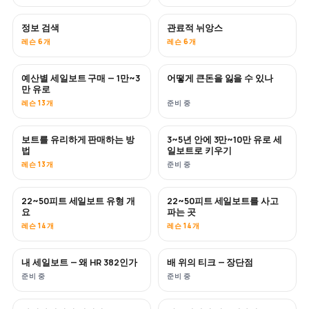
정보 검색
관료적 뉘앙스
레슨 6개
레슨 6개
예산별 세일보트 구매 — 1만~3
어떻게 큰돈을 잃을 수 있나
곧 공개
곧 공개
만 유로
레슨 13개
준비 중
보트를 유리하게 판매하는 방
3~5년 안에 3만~10만 유로 세
신규
신규
법
일보트로 키우기
레슨 13개
준비 중
22~50피트 세일보트 유형 개
22~50피트 세일보트를 사고
곧 공개
곧 공개
요
파는 곳
레슨 14개
레슨 14개
내 세일보트 — 왜 HR 382인가
배 위의 티크 — 장단점
곧 공개
곧 공개
준비 중
준비 중