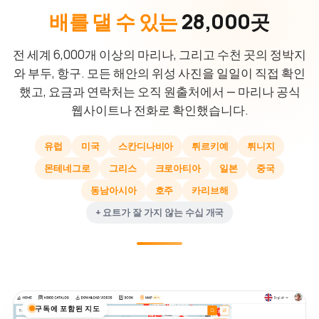
배를 댈 수 있는
28,000곳
전 세계 6,000개 이상의 마리나, 그리고 수천 곳의 정박지
와 부두, 항구. 모든 해안의 위성 사진을 일일이 직접 확인
했고, 요금과 연락처는 오직 원출처에서 — 마리나 공식
웹사이트나 전화로 확인했습니다.
유럽
미국
스칸디나비아
튀르키예
튀니지
몬테네그로
그리스
크로아티아
일본
중국
동남아시아
호주
카리브해
+ 요트가 잘 가지 않는 수십 개국
구독에 포함된 지도