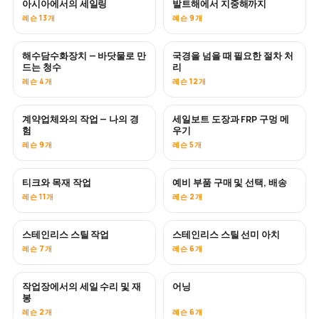
아시아에서의 세일링
발트해에서 지중해까지
곧 공개
곧 공개
레슨 13개
레슨 9개
해수담수화장치 — 바닷물로 만
국경을 넘을 때 필요한 절차 처
곧 공개
드는 청수
리
레슨 4개
레슨 12개
계약업체와의 작업 — 나의 경
세일보트 도장과 FRP 구멍 메
곧 공개
곧 공개
험
우기
레슨 9개
레슨 5개
티크와 목재 작업
예비 부품 구매 및 선택, 배송
곧 공개
레슨 11개
레슨 2개
스테인리스 스틸 작업
스테인리스 스틸 선미 아치
곧 공개
레슨 7개
레슨 6개
작업장에서의 세일 수리 및 재
어닝
곧 공개
봉
레슨 2개
레슨 6개