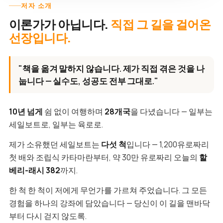
저자 소개
이론가가 아닙니다.
직접 그 길을 걸어온
선장입니다.
"책을 옮겨 말하지 않습니다. 제가 직접 겪은 것을 나
눕니다 — 실수도, 성공도 전부 그대로."
10년 넘게
쉼 없이 여행하며
28개국
을 다녔습니다 — 일부는
세일보트로, 일부는 육로로.
제가 소유했던 세일보트는
다섯 척
입니다 — 1,200유로짜리
첫 배와 조립식 카타마란부터, 약 30만 유로짜리 오늘의
할
베리-래시 382
까지.
한 척 한 척이 저에게 무언가를 가르쳐 주었습니다. 그 모든
경험을 하나의 강좌에 담았습니다 — 당신이 이 길을 맨바닥
부터 다시 걷지 않도록.