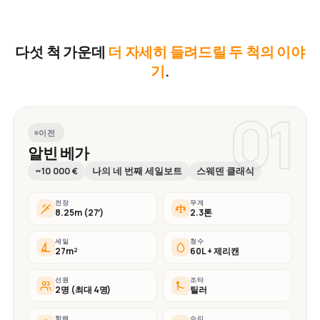
다섯 척 가운데
더 자세히 들려드릴 두 척의 이야
기
.
01
이전
알빈 베가
~10 000 €
나의 네 번째 세일보트
스웨덴 클래식
전장
무게
8.25m (27′)
2.3톤
세일
청수
27m²
60L + 제리캔
선원
조타
2명 (최대 4명)
틸러
항해
수리