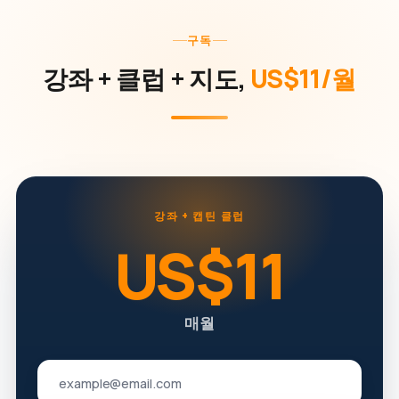
구독
강좌 + 클럽 + 지도,
US$11/월
강좌 + 캡틴 클럽
US$11
매월