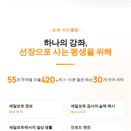
강좌 커리큘럼
하나의 강좌,
선장으로 사는 평생을 위해
55
420
30
+
개 주제별 모듈
개 3~10분 짧은 레슨
개 언어 자막
세일보트 정보
세일보트 검사의 실제 예시
레슨 16개
레슨 44개
세일보트에서의 일상 생활
인보드 엔진