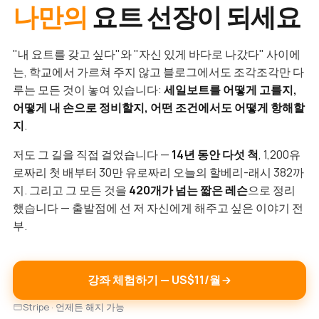
나만의
요트 선장이 되세요
"내 요트를 갖고 싶다"와 "자신 있게 바다로 나갔다" 사이에
는, 학교에서 가르쳐 주지 않고 블로그에서도 조각조각만 다
루는 모든 것이 놓여 있습니다:
세일보트를 어떻게 고를지,
어떻게 내 손으로 정비할지, 어떤 조건에서도 어떻게 항해할
지
.
저도 그 길을 직접 걸었습니다 —
14년 동안 다섯 척
, 1,200유
로짜리 첫 배부터 30만 유로짜리 오늘의 할베리-래시 382까
지. 그리고 그 모든 것을
420개가 넘는 짧은 레슨
으로 정리
했습니다 — 출발점에 선 저 자신에게 해주고 싶은 이야기 전
부.
강좌 체험하기 — US$11/월
Stripe · 언제든 해지 가능