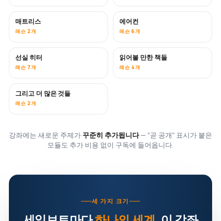
매트리스
에어컨
곧 공개
레슨 2개
레슨 6개
선실 히터
읽어볼 만한 책들
곧 공개
곧 공개
레슨 7개
레슨 4개
그리고 더 많은 것들
곧 공개
레슨 2개
강좌에는 새로운 주제가
꾸준히 추가됩니다
— "곧 공개" 표시가 붙은
모듈도 추가 비용 없이 구독에 들어옵니다.
세 가지 크기
세일보트마다
하나의 세계
. 이 강좌