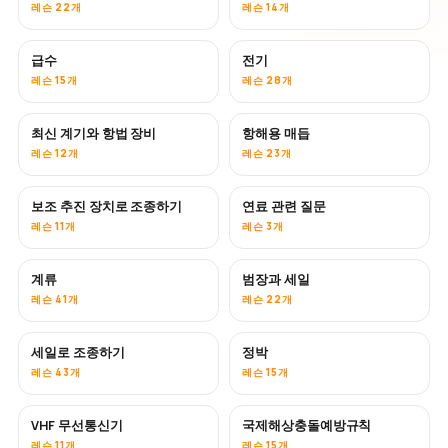
레슨 22개
레슨 14개
급수
전기
레슨 15개
레슨 28개
최신 계기와 항법 장비
항해용 매듭
레슨 12개
레슨 23개
보조 추진 장치로 조종하기
연료 관련 질문
레슨 11개
레슨 3개
계류
범장과 세일
레슨 41개
레슨 22개
세일로 조종하기
정박
레슨 43개
레슨 15개
VHF 무선통신기
국제해상충돌예방규칙
레슨 11개
레슨 15개