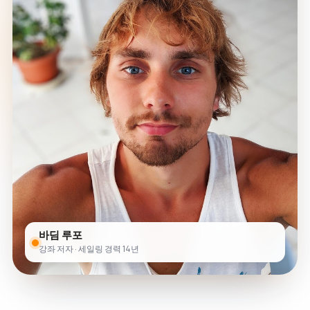
바딤 루포
강좌 저자 · 세일링 경력 14년