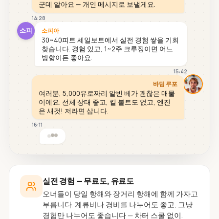
군데 알아요 — 개인 메시지로 보낼게요.
14:28
소피
소피아
30~40피트 세일보트에서 실전 경험 쌓을 기회
찾습니다. 경험 있고, 1~2주 크루징이면 어느
방향이든 좋아요.
15:42
바딤 루포
여러분, 5,000유로짜리 알빈 베가 괜찮은 매물
이에요. 선체 상태 좋고, 킬 볼트도 없고, 엔진
은 새것! 저라면 삽니다.
16:11
실전 경험 — 무료도, 유료도
오너들이 당일 항해와 장거리 항해에 함께 가자고
부릅니다. 계류비나 경비를 나누어도 좋고, 그냥
경험만 나누어도 좋습니다 — 차터 스쿨 없이.