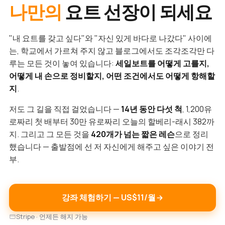
나만의
요트 선장이 되세요
"내 요트를 갖고 싶다"와 "자신 있게 바다로 나갔다" 사이에
는, 학교에서 가르쳐 주지 않고 블로그에서도 조각조각만 다
루는 모든 것이 놓여 있습니다:
세일보트를 어떻게 고를지,
어떻게 내 손으로 정비할지, 어떤 조건에서도 어떻게 항해할
지
.
저도 그 길을 직접 걸었습니다 —
14년 동안 다섯 척
, 1,200유
로짜리 첫 배부터 30만 유로짜리 오늘의 할베리-래시 382까
지. 그리고 그 모든 것을
420개가 넘는 짧은 레슨
으로 정리
했습니다 — 출발점에 선 저 자신에게 해주고 싶은 이야기 전
부.
강좌 체험하기 — US$11/월
Stripe · 언제든 해지 가능