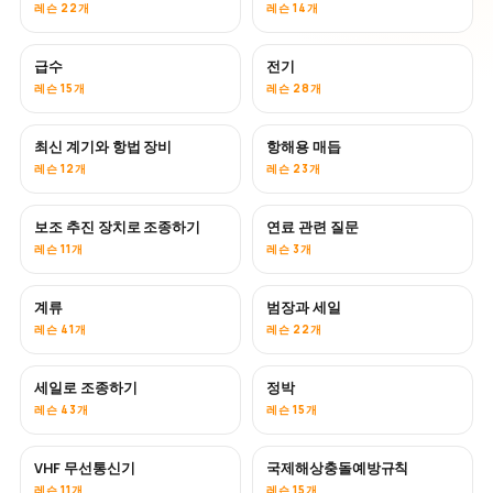
레슨 22개
레슨 14개
급수
전기
레슨 15개
레슨 28개
최신 계기와 항법 장비
항해용 매듭
레슨 12개
레슨 23개
보조 추진 장치로 조종하기
연료 관련 질문
레슨 11개
레슨 3개
계류
범장과 세일
레슨 41개
레슨 22개
세일로 조종하기
정박
레슨 43개
레슨 15개
VHF 무선통신기
국제해상충돌예방규칙
레슨 11개
레슨 15개