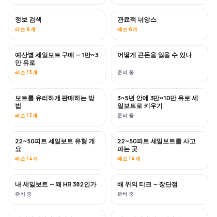
정보 검색
관료적 뉘앙스
레슨 6개
레슨 6개
예산별 세일보트 구매 — 1만~3
어떻게 큰돈을 잃을 수 있나
곧 공개
곧 공개
만 유로
레슨 13개
준비 중
보트를 유리하게 판매하는 방
3~5년 안에 3만~10만 유로 세
신규
신규
법
일보트로 키우기
레슨 13개
준비 중
22~50피트 세일보트 유형 개
22~50피트 세일보트를 사고
곧 공개
곧 공개
요
파는 곳
레슨 14개
레슨 14개
내 세일보트 — 왜 HR 382인가
배 위의 티크 — 장단점
곧 공개
곧 공개
준비 중
준비 중