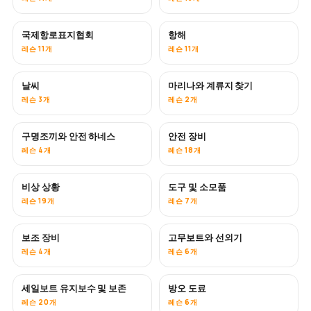
국제항로표지협회
항해
레슨 11개
레슨 11개
날씨
마리나와 계류지 찾기
레슨 3개
레슨 2개
구명조끼와 안전 하네스
안전 장비
레슨 4개
레슨 18개
비상 상황
도구 및 소모품
레슨 19개
레슨 7개
보조 장비
고무보트와 선외기
레슨 4개
레슨 6개
세일보트 유지보수 및 보존
방오 도료
곧 공개
레슨 20개
레슨 6개