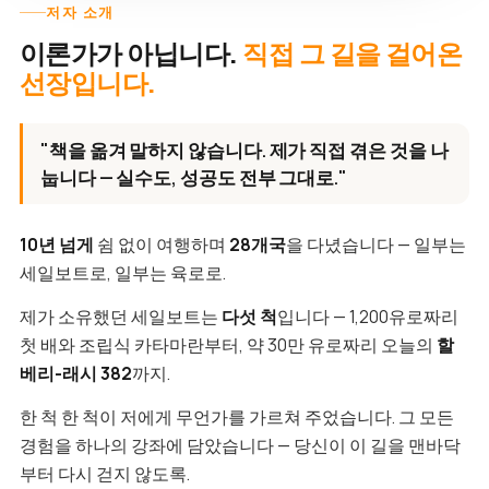
저자 소개
이론가가 아닙니다.
직접 그 길을 걸어온
선장입니다.
"책을 옮겨 말하지 않습니다. 제가 직접 겪은 것을 나
눕니다 — 실수도, 성공도 전부 그대로."
10년 넘게
쉼 없이 여행하며
28개국
을 다녔습니다 — 일부는
세일보트로, 일부는 육로로.
제가 소유했던 세일보트는
다섯 척
입니다 — 1,200유로짜리
첫 배와 조립식 카타마란부터, 약 30만 유로짜리 오늘의
할
베리-래시 382
까지.
한 척 한 척이 저에게 무언가를 가르쳐 주었습니다. 그 모든
경험을 하나의 강좌에 담았습니다 — 당신이 이 길을 맨바닥
부터 다시 걷지 않도록.