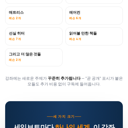
매트리스
에어컨
곧 공개
레슨 2개
레슨 6개
선실 히터
읽어볼 만한 책들
곧 공개
곧 공개
레슨 7개
레슨 4개
그리고 더 많은 것들
곧 공개
레슨 2개
강좌에는 새로운 주제가
꾸준히 추가됩니다
— "곧 공개" 표시가 붙은
모듈도 추가 비용 없이 구독에 들어옵니다.
세 가지 크기
세일보트마다
하나의 세계
. 이 강좌