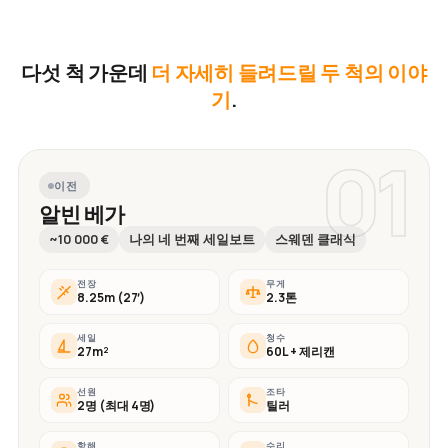
다섯 척 가운데
더 자세히 들려드릴 두 척의 이야
기
.
01
이전
알빈 베가
~10 000 €
나의 네 번째 세일보트
스웨덴 클래식
전장
무게
8.25m (27′)
2.3톤
세일
청수
27m²
60L + 제리캔
선원
조타
2명 (최대 4명)
틸러
항해
수리