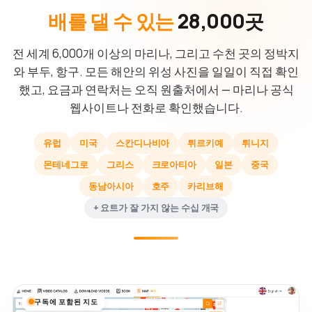
배를 댈 수 있는
28,000곳
전 세계 6,000개 이상의 마리나, 그리고 수천 곳의 정박지
와 부두, 항구. 모든 해안의 위성 사진을 일일이 직접 확인
했고, 요금과 연락처는 오직 원출처에서 — 마리나 공식
웹사이트나 전화로 확인했습니다.
유럽
미국
스칸디나비아
튀르키예
튀니지
몬테네그로
그리스
크로아티아
일본
중국
동남아시아
호주
카리브해
+ 요트가 잘 가지 않는 수십 개국
구독에 포함된 지도