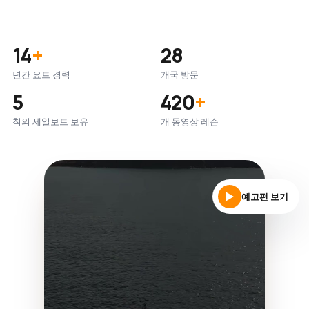
14
+
28
년간 요트 경력
개국 방문
5
420
+
척의 세일보트 보유
개 동영상 레슨
예고편 보기