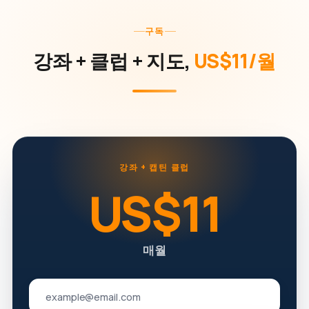
구독
강좌 + 클럽 + 지도,
US$11/월
강좌 + 캡틴 클럽
US$11
매월