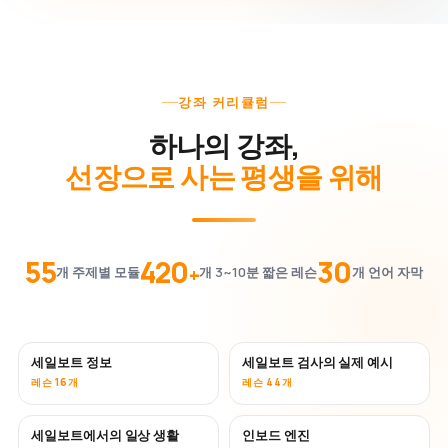
강좌 커리큘럼
하나의 강좌,
선장으로 사는 평생을 위해
55
420
30
+
개 주제별 모듈
개 3~10분 짧은 레슨
개 언어 자막
세일보트 정보
세일보트 검사의 실제 예시
레슨 16개
레슨 44개
세일보트에서의 일상 생활
인보드 엔진