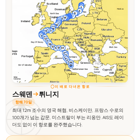
이 배로 다녀온 항로
스웨덴
튀니지
항해 70일
최대 12m 조수의 영국 해협, 비스케이만, 프랑스 수로의
100개가 넘는 갑문, 미스트랄이 부는 리옹만. AIS도 레이
더도 없이 이 항로를 완주했습니다.