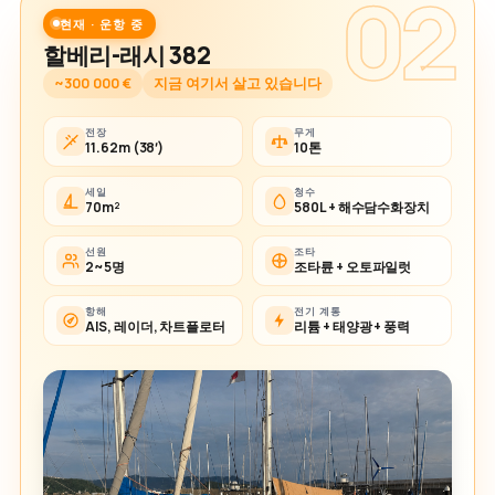
02
현재 · 운항 중
할베리-래시 382
~300 000 €
지금 여기서 살고 있습니다
전장
무게
11.62m (38′)
10톤
세일
청수
70m²
580L + 해수담수화장치
선원
조타
2~5명
조타륜 + 오토파일럿
항해
전기 계통
AIS, 레이더, 차트플로터
리튬 + 태양광 + 풍력