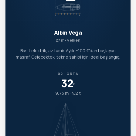
Albin Vega
27 m² yelken
Basit elektrik, az tamir. Aylık ~100 €'dan başlayan
masraf. Gelecekteki tekne sahibi için ideal başlangıç.
02 · ORTA
32
′
9,75 m · 4,2 t