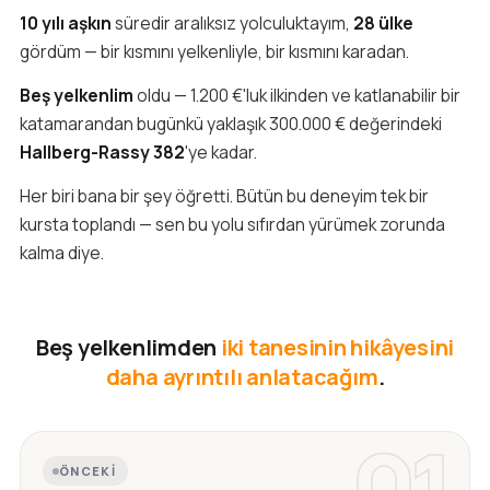
10 yılı aşkın
süredir aralıksız yolculuktayım,
28 ülke
gördüm — bir kısmını yelkenliyle, bir kısmını karadan.
Beş yelkenlim
oldu — 1.200 €'luk ilkinden ve katlanabilir bir
katamarandan bugünkü yaklaşık 300.000 € değerindeki
Hallberg-Rassy 382
'ye kadar.
Her biri bana bir şey öğretti. Bütün bu deneyim tek bir
kursta toplandı — sen bu yolu sıfırdan yürümek zorunda
kalma diye.
Beş yelkenlimden
iki tanesinin hikâyesini
daha ayrıntılı anlatacağım
.
01
ÖNCEKI