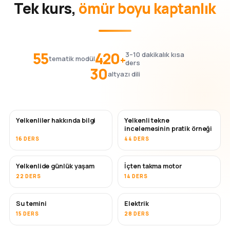
Tek kurs,
ömür boyu kaptanlık
55
420
3–10 dakikalık kısa
+
tematik modül
ders
30
altyazı dili
Yelkenliler hakkında bilgi
Yelkenli tekne
incelemesinin pratik örneği
16 DERS
44 DERS
Yelkenlide günlük yaşam
İçten takma motor
22 DERS
14 DERS
Su temini
Elektrik
15 DERS
28 DERS