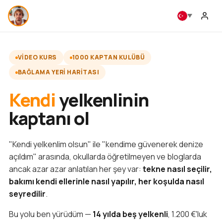
VIDEO KURS
1000 KAPTAN KULÜBÜ
BAĞLAMA YERI HARITASI
Kendi
yelkenlinin
kaptanı ol
"Kendi yelkenlim olsun" ile "kendime güvenerek denize
açıldım" arasında, okullarda öğretilmeyen ve bloglarda
ancak azar azar anlatılan her şey var:
tekne nasıl seçilir,
bakımı kendi ellerinle nasıl yapılır, her koşulda nasıl
seyredilir
.
Bu yolu ben yürüdüm —
14 yılda beş yelkenli
, 1.200 €'luk