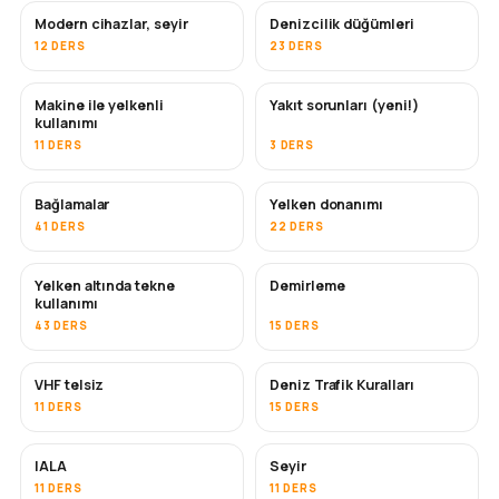
Modern cihazlar, seyir
Denizcilik düğümleri
12 DERS
23 DERS
Makine ile yelkenli
Yakıt sorunları (yeni!)
kullanımı
11 DERS
3 DERS
Bağlamalar
Yelken donanımı
41 DERS
22 DERS
Yelken altında tekne
Demirleme
kullanımı
43 DERS
15 DERS
VHF telsiz
Deniz Trafik Kuralları
11 DERS
15 DERS
IALA
Seyir
11 DERS
11 DERS