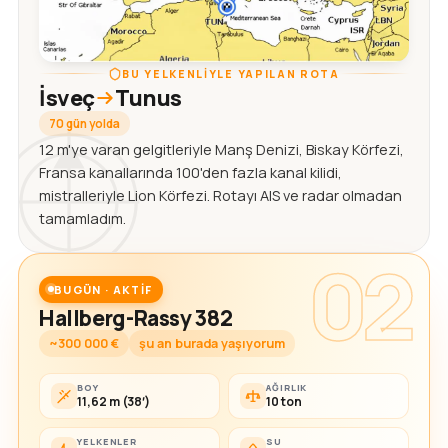
BU YELKENLIYLE YAPILAN ROTA
İsveç
Tunus
70 gün yolda
12 m'ye varan gelgitleriyle Manş Denizi, Biskay Körfezi,
Fransa kanallarında 100'den fazla kanal kilidi,
mistralleriyle Lion Körfezi. Rotayı AIS ve radar olmadan
tamamladım.
02
BUGÜN · AKTIF
Hallberg-Rassy 382
~300 000 €
şu an burada yaşıyorum
BOY
AĞIRLIK
11,62 m (38′)
10 ton
YELKENLER
SU