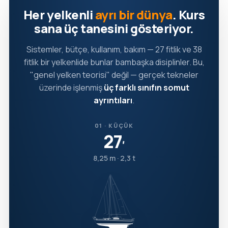
Her yelkenli
ayrı bir dünya
. Kurs
sana üç tanesini gösteriyor.
Sistemler, bütçe, kullanım, bakım — 27 fitlik ve 38
fitlik bir yelkenlide bunlar bambaşka disiplinler. Bu,
"genel yelken teorisi" değil — gerçek tekneler
üzerinde işlenmiş
üç farklı sınıfın somut
ayrıntıları
.
01 · KÜÇÜK
27
′
8,25 m · 2,3 t