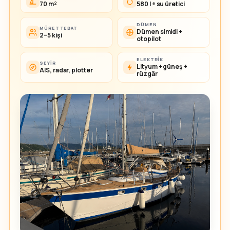
70 m²
580 l + su üretici
DÜMEN
MÜRETTEBAT
Dümen simidi +
2–5 kişi
otopilot
ELEKTRIK
SEYIR
Lityum + güneş +
AIS, radar, plotter
rüzgâr