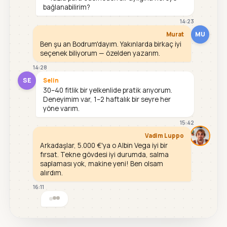
bağlanabilirim?
14:23
MU
Murat
Ben şu an Bodrum'dayım. Yakınlarda birkaç iyi
seçenek biliyorum — özelden yazarım.
14:28
SE
Selin
30–40 fitlik bir yelkenlide pratik arıyorum.
Deneyimim var, 1–2 haftalık bir seyre her
yöne varım.
15:42
Vadim Luppo
Arkadaşlar, 5.000 €'ya o Albin Vega iyi bir
fırsat. Tekne gövdesi iyi durumda, salma
saplaması yok, makine yeni! Ben olsam
alırdım.
16:11