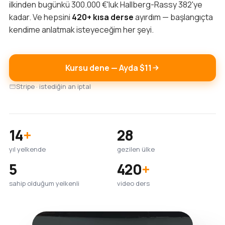
ilkinden bugünkü 300.000 €'luk Hallberg-Rassy 382'ye
kadar. Ve hepsini
420+ kısa derse
ayırdım — başlangıçta
kendime anlatmak isteyeceğim her şeyi.
Kursu dene — Ayda $11
Stripe · istediğin an iptal
14
+
28
yıl yelkende
gezilen ülke
5
420
+
sahip olduğum yelkenli
video ders