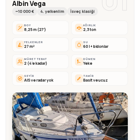
Albin Vega
~10 000 €
4. yelkenlim
İsveç klasiği
BOY
AĞIRLIK
8,25 m (27′)
2,3 ton
YELKENLER
SU
27 m²
60 l + bidonlar
MÜRETTEBAT
DÜMEN
2 (4'e kadar)
Yeke
SEYIR
TAMIR
AIS ve radar yok
Basit ve ucuz