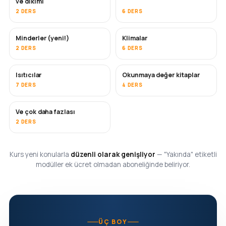
ve dikimi
2 DERS
6 DERS
Minderler (yeni!)
Klimalar
YAKINDA
2 DERS
6 DERS
Isıtıcılar
Okunmaya değer kitaplar
YAKINDA
YAKINDA
7 DERS
4 DERS
Ve çok daha fazlası
YAKINDA
2 DERS
Kurs yeni konularla
düzenli olarak genişliyor
— "Yakında" etiketli
modüller ek ücret olmadan aboneliğinde beliriyor.
ÜÇ BOY