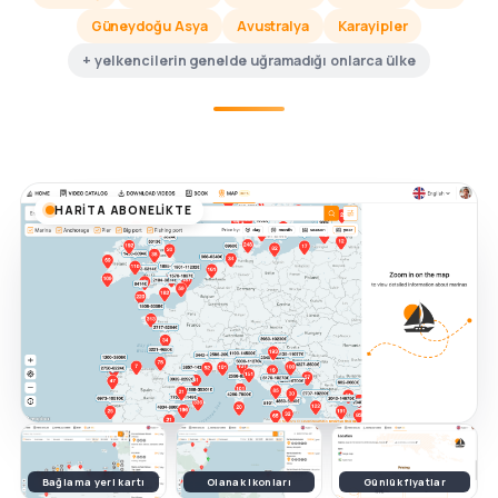
Güneydoğu Asya
Avustralya
Karayipler
+ yelkencilerin genelde uğramadığı onlarca ülke
HARITA ABONELIKTE
Bağlama yeri kartı
Olanak ikonları
Günlük fiyatlar