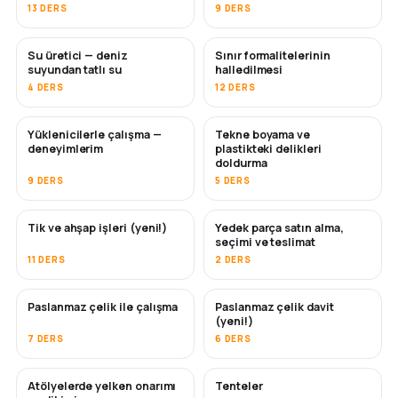
13 DERS
9 DERS
Su üretici — deniz
Sınır formalitelerinin
YAKINDA
suyundan tatlı su
halledilmesi
4 DERS
12 DERS
Yüklenicilerle çalışma —
Tekne boyama ve
YAKINDA
YAKINDA
deneyimlerim
plastikteki delikleri
doldurma
9 DERS
5 DERS
Tik ve ahşap işleri (yeni!)
Yedek parça satın alma,
YAKINDA
seçimi ve teslimat
11 DERS
2 DERS
Paslanmaz çelik ile çalışma
Paslanmaz çelik davit
YAKINDA
(yeni!)
7 DERS
6 DERS
Atölyelerde yelken onarımı
Tenteler
YAKINDA