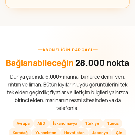
ABONELIĞIN PARÇASI
Bağlanabileceğin
28.000 nokta
Dünya çapında 6.000+ marina, binlerce demir yeri,
rıhtım ve liman. Bütün kıyıların uydu görüntülerini tek
tek elden geçirdik; fiyatlar ve iletişim bilgileri yalnızca
birinci elden: marinanın resmi sitesinden ya da
telefonla.
Avrupa
ABD
İskandinavya
Türkiye
Tunus
Karadağ
Yunanistan
Hırvatistan
Japonya
Çin