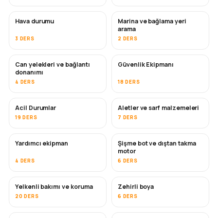
Hava durumu
Marina ve bağlama yeri
arama
3 DERS
2 DERS
Can yelekleri ve bağlantı
Güvenlik Ekipmanı
donanımı
4 DERS
18 DERS
Acil Durumlar
Aletler ve sarf malzemeleri
19 DERS
7 DERS
Yardımcı ekipman
Şişme bot ve dıştan takma
motor
4 DERS
6 DERS
Yelkenli bakımı ve koruma
Zehirli boya
YAKINDA
20 DERS
6 DERS