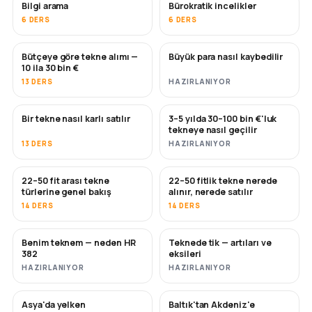
Bilgi arama
Bürokratik incelikler
6 DERS
6 DERS
Bütçeye göre tekne alımı —
Büyük para nasıl kaybedilir
YAKINDA
YAKINDA
10 ila 30 bin €
13 DERS
HAZIRLANIYOR
Bir tekne nasıl karlı satılır
3–5 yılda 30–100 bin €'luk
YENI
YENI
tekneye nasıl geçilir
13 DERS
HAZIRLANIYOR
22–50 fit arası tekne
22–50 fitlik tekne nerede
YAKINDA
YAKINDA
türlerine genel bakış
alınır, nerede satılır
14 DERS
14 DERS
Benim teknem — neden HR
Teknede tik — artıları ve
YAKINDA
YAKINDA
382
eksileri
HAZIRLANIYOR
HAZIRLANIYOR
Asya'da yelken
Baltık'tan Akdeniz'e
YAKINDA
YAKINDA