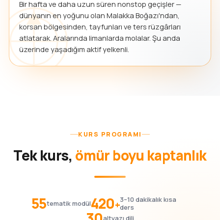
Bir hafta ve daha uzun süren nonstop geçişler —
dünyanın en yoğunu olan Malakka Boğazı'ndan,
korsan bölgesinden, tayfunları ve ters rüzgârları
atlatarak. Aralarında limanlarda molalar. Şu anda
üzerinde yaşadığım aktif yelkenli.
KURS PROGRAMI
Tek kurs,
ömür boyu kaptanlık
55
420
3–10 dakikalık kısa
+
tematik modül
ders
30
altyazı dili