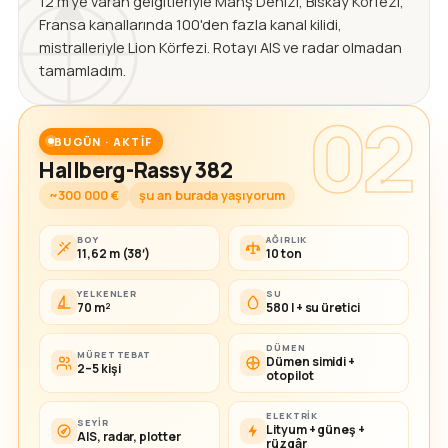
12 m'ye varan gelgitleriyle Manş Denizi, Biskay Körfezi,
Fransa kanallarında 100'den fazla kanal kilidi,
mistralleriyle Lion Körfezi. Rotayı AIS ve radar olmadan
tamamladım.
02
BUGÜN · AKTIF
Hallberg-Rassy 382
~300 000 €
şu an burada yaşıyorum
BOY
AĞIRLIK
11,62 m (38′)
10 ton
YELKENLER
SU
70 m²
580 l + su üretici
DÜMEN
MÜRETTEBAT
Dümen simidi +
2–5 kişi
otopilot
ELEKTRIK
SEYIR
Lityum + güneş +
AIS, radar, plotter
rüzgâr