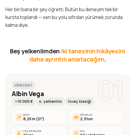
Her biri bana bir şey öğretti. Bütün bu deneyim tek bir
kursta toplandı — sen bu yolu sıfırdan yürümek zorunda
kalma diye.
Beş yelkenlimden
iki tanesinin hikâyesini
daha ayrıntılı anlatacağım
.
01
ÖNCEKI
Albin Vega
~10 000 €
4. yelkenlim
İsveç klasiği
BOY
AĞIRLIK
8,25 m (27′)
2,3 ton
YELKENLER
SU