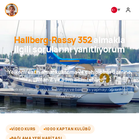
Hallberg-Rassy 352
almakla
ilgili sorularını yanıtlıyorum
Yelkenli satın alma, kullanma ve sahip olma üzerine
A'dan Z'ye adım adım rehber
Yelkenli almak, onu kullanmayı ve bakımını yapmayı öğrenmek
isteyenler için
VIDEO KURS
1000 KAPTAN KULÜBÜ
BAĞLAMA YERI HARITASI