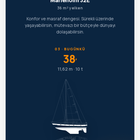
Marieholm 32E
36 m² yelken
Konfor ve masraf dengesi. Sürekli üzerinde
yaşayabilirsin, mütevazı bir bütçeyle dünyayı
dolaşabilirsin.
03 · BUGÜNKÜ
38
′
11,62 m · 10 t