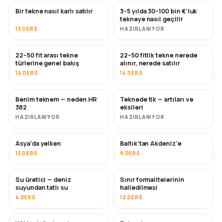
Bir tekne nasıl karlı satılır
3–5 yılda 30–100 bin €'luk
YENI
YENI
tekneye nasıl geçilir
13 DERS
HAZIRLANIYOR
22–50 fit arası tekne
22–50 fitlik tekne nerede
YAKINDA
YAKINDA
türlerine genel bakış
alınır, nerede satılır
14 DERS
14 DERS
Benim teknem — neden HR
Teknede tik — artıları ve
YAKINDA
YAKINDA
382
eksileri
HAZIRLANIYOR
HAZIRLANIYOR
Asya'da yelken
Baltık'tan Akdeniz'e
YAKINDA
YAKINDA
13 DERS
9 DERS
Su üretici — deniz
Sınır formalitelerinin
YAKINDA
suyundan tatlı su
halledilmesi
4 DERS
12 DERS