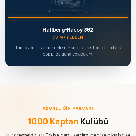
Hallberg-Rassy 382
70 M² YELKEN
Tam özerklik ve her enlem. Karmaşık sistemler — daha
çok bilgi, daha çok bakım.
ABONELIĞIN PARÇASI
1000 Kaptan
Kulübü
Kurs temeldir. Kulüp ise canlı yardım, denize çıkışlar ve