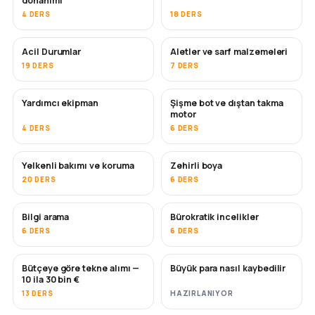
donanımı
4 DERS
18 DERS
Acil Durumlar
Aletler ve sarf malzemeleri
19 DERS
7 DERS
Yardımcı ekipman
Şişme bot ve dıştan takma
motor
4 DERS
6 DERS
Yelkenli bakımı ve koruma
Zehirli boya
YAKINDA
20 DERS
6 DERS
Bilgi arama
Bürokratik incelikler
6 DERS
6 DERS
Bütçeye göre tekne alımı —
Büyük para nasıl kaybedilir
YAKINDA
YAKINDA
10 ila 30 bin €
13 DERS
HAZIRLANIYOR