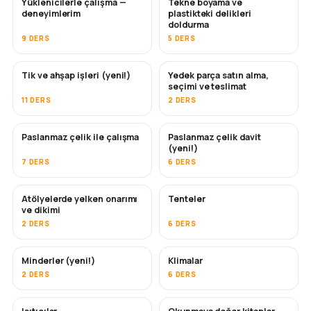
Yüklenicilerle çalışma —
Tekne boyama ve
YAKINDA
YAKINDA
deneyimlerim
plastikteki delikleri
doldurma
9 DERS
5 DERS
Tik ve ahşap işleri (yeni!)
Yedek parça satın alma,
YAKINDA
seçimi ve teslimat
11 DERS
2 DERS
Paslanmaz çelik ile çalışma
Paslanmaz çelik davit
YAKINDA
(yeni!)
7 DERS
6 DERS
Atölyelerde yelken onarımı
Tenteler
YAKINDA
ve dikimi
2 DERS
6 DERS
Minderler (yeni!)
Klimalar
YAKINDA
2 DERS
6 DERS