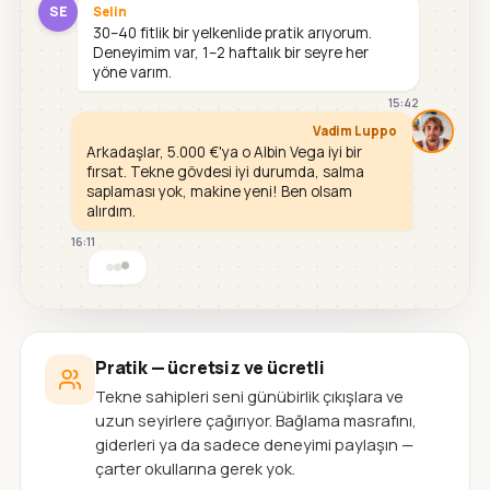
SE
Selin
30–40 fitlik bir yelkenlide pratik arıyorum.
Deneyimim var, 1–2 haftalık bir seyre her
yöne varım.
15:42
Vadim Luppo
Arkadaşlar, 5.000 €'ya o Albin Vega iyi bir
fırsat. Tekne gövdesi iyi durumda, salma
saplaması yok, makine yeni! Ben olsam
alırdım.
16:11
Pratik — ücretsiz ve ücretli
Tekne sahipleri seni günübirlik çıkışlara ve
uzun seyirlere çağırıyor. Bağlama masrafını,
giderleri ya da sadece deneyimi paylaşın —
çarter okullarına gerek yok.