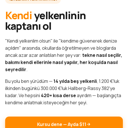
Kendi
yelkenlinin
kaptanı ol
"Kendi yelkenlim olsun" ile "kendime güvenerek denize
açıldım" arasında, okullarda öğretilmeyen ve bloglarda
ancak azar azar anlatılan her şey var:
tekne nasıl seçilir,
bakımı kendi ellerinle nasıl yapılır, her koşulda nasıl
seyredilir
.
Bu yolu ben yürüdüm —
14 yılda beş yelkenli
, 1.200 €'luk
ilkinden bugünkü 300.000 €'luk Hallberg-Rassy 382'ye
kadar. Ve hepsini
420+ kısa derse
ayırdım — başlangıçta
kendime anlatmak isteyeceğim her şeyi.
Kursu dene — Ayda $11