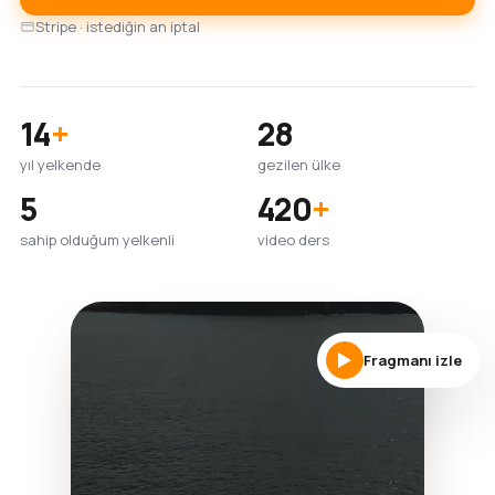
Stripe · istediğin an iptal
14
+
28
yıl yelkende
gezilen ülke
5
420
+
sahip olduğum yelkenli
video ders
Fragmanı izle