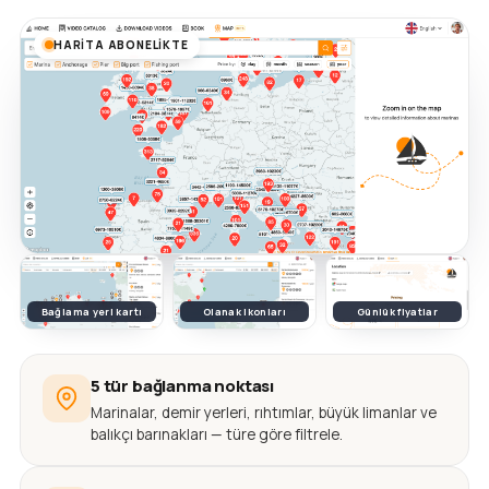
HARITA ABONELIKTE
Bağlama yeri kartı
Olanak ikonları
Günlük fiyatlar
5 tür bağlanma noktası
Marinalar, demir yerleri, rıhtımlar, büyük limanlar ve
balıkçı barınakları — türe göre filtrele.