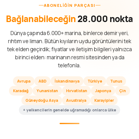
ABONELIĞIN PARÇASI
Bağlanabileceğin
28.000 nokta
Dünya çapında 6.000+ marina, binlerce demir yeri,
rıhtım ve liman. Bütün kıyıların uydu görüntülerini tek
tek elden geçirdik; fiyatlar ve iletişim bilgileri yalnızca
birinci elden: marinanın resmi sitesinden ya da
telefonla.
Avrupa
ABD
İskandinavya
Türkiye
Tunus
Karadağ
Yunanistan
Hırvatistan
Japonya
Çin
Güneydoğu Asya
Avustralya
Karayipler
+ yelkencilerin genelde uğramadığı onlarca ülke