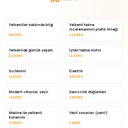
Yelkenliler hakkında bilgi
Yelkenli tekne
incelemesinin pratik örneği
16 DERS
44 DERS
Yelkenlide günlük yaşam
İçten takma motor
22 DERS
14 DERS
Su temini
Elektrik
15 DERS
28 DERS
Modern cihazlar, seyir
Denizcilik düğümleri
12 DERS
23 DERS
Makine ile yelkenli
Yakıt sorunları (yeni!)
kullanımı
11 DERS
3 DERS