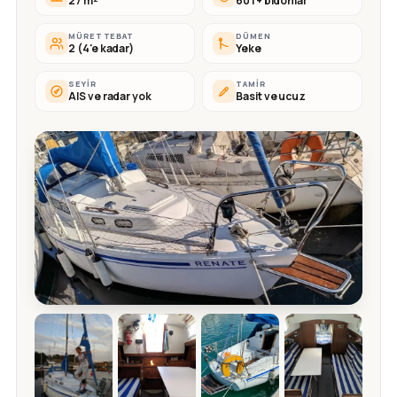
27 m²
60 l + bidonlar
MÜRETTEBAT
DÜMEN
2 (4'e kadar)
Yeke
SEYIR
TAMIR
AIS ve radar yok
Basit ve ucuz