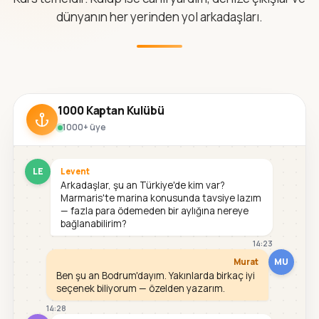
dünyanın her yerinden yol arkadaşları.
1000 Kaptan Kulübü
1000+ üye
LE
Levent
Arkadaşlar, şu an Türkiye'de kim var?
Marmaris'te marina konusunda tavsiye lazım
— fazla para ödemeden bir aylığına nereye
bağlanabilirim?
14:23
MU
Murat
Ben şu an Bodrum'dayım. Yakınlarda birkaç iyi
seçenek biliyorum — özelden yazarım.
14:28