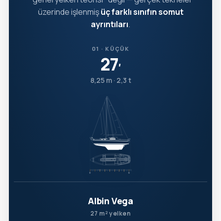
üzerinde işlenmiş
üç farklı sınıfın somut
ayrıntıları
.
01 · KÜÇÜK
27
′
8,25 m · 2,3 t
Albin Vega
27 m² yelken