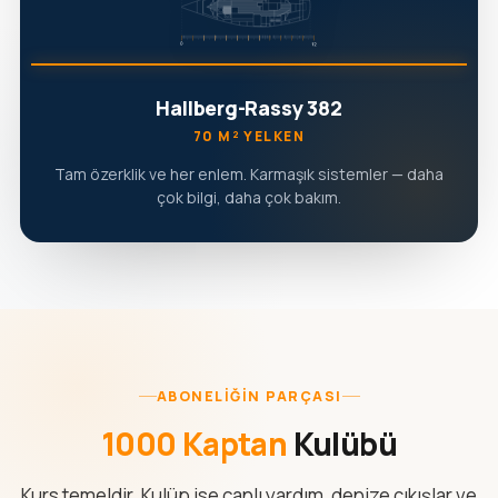
Hallberg-Rassy 382
70 M² YELKEN
Tam özerklik ve her enlem. Karmaşık sistemler — daha
çok bilgi, daha çok bakım.
ABONELIĞIN PARÇASI
1000 Kaptan
Kulübü
Kurs temeldir. Kulüp ise canlı yardım, denize çıkışlar ve