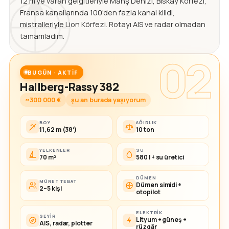
12 m'ye varan gelgitleriyle Manş Denizi, Biskay Körfezi,
Fransa kanallarında 100'den fazla kanal kilidi,
mistralleriyle Lion Körfezi. Rotayı AIS ve radar olmadan
tamamladım.
02
BUGÜN · AKTIF
Hallberg-Rassy 382
~300 000 €
şu an burada yaşıyorum
BOY
AĞIRLIK
11,62 m (38′)
10 ton
YELKENLER
SU
70 m²
580 l + su üretici
DÜMEN
MÜRETTEBAT
Dümen simidi +
2–5 kişi
otopilot
ELEKTRIK
SEYIR
Lityum + güneş +
AIS, radar, plotter
rüzgâr