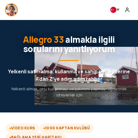
Allegro 33
almakla ilgili
sorularını yanıtlıyorum
Yelkenli satın alma, kullanma ve sahip olma üzerine
A'dan Z'ye adım adım rehber
Yelkenli almak, onu kullanmayı ve bakımını yapmayı öğrenmek
isteyenler için
VIDEO KURS
1000 KAPTAN KULÜBÜ
BAĞLAMA YERI HARITASI