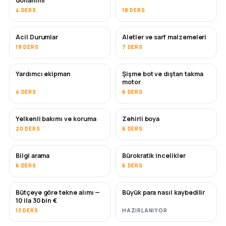
donanımı
4 DERS
18 DERS
Acil Durumlar
Aletler ve sarf malzemeleri
19 DERS
7 DERS
Yardımcı ekipman
Şişme bot ve dıştan takma
motor
4 DERS
6 DERS
Yelkenli bakımı ve koruma
Zehirli boya
YAKINDA
20 DERS
6 DERS
Bilgi arama
Bürokratik incelikler
6 DERS
6 DERS
Bütçeye göre tekne alımı —
Büyük para nasıl kaybedilir
YAKINDA
YAKINDA
10 ila 30 bin €
13 DERS
HAZIRLANIYOR