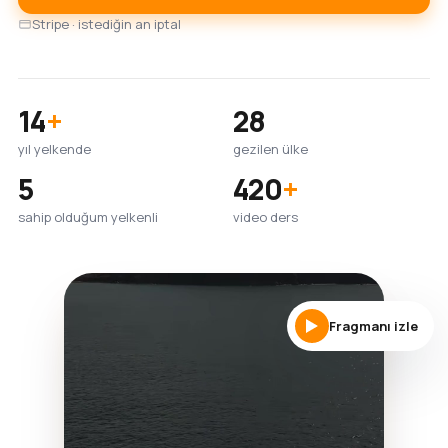
Stripe · istediğin an iptal
14
+
28
yıl yelkende
gezilen ülke
5
420
+
sahip olduğum yelkenli
video ders
Fragmanı izle