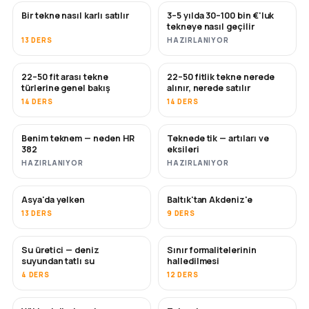
Bir tekne nasıl karlı satılır
3–5 yılda 30–100 bin €'luk
YENI
YENI
tekneye nasıl geçilir
13 DERS
HAZIRLANIYOR
22–50 fit arası tekne
22–50 fitlik tekne nerede
YAKINDA
YAKINDA
türlerine genel bakış
alınır, nerede satılır
14 DERS
14 DERS
Benim teknem — neden HR
Teknede tik — artıları ve
YAKINDA
YAKINDA
382
eksileri
HAZIRLANIYOR
HAZIRLANIYOR
Asya'da yelken
Baltık'tan Akdeniz'e
YAKINDA
YAKINDA
13 DERS
9 DERS
Su üretici — deniz
Sınır formalitelerinin
YAKINDA
suyundan tatlı su
halledilmesi
4 DERS
12 DERS