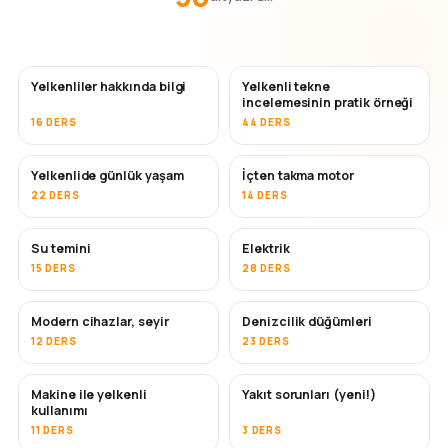
Yelkenliler hakkında bilgi
Yelkenli tekne
incelemesinin pratik örneği
16 DERS
44 DERS
Yelkenlide günlük yaşam
İçten takma motor
22 DERS
14 DERS
Su temini
Elektrik
15 DERS
28 DERS
Modern cihazlar, seyir
Denizcilik düğümleri
12 DERS
23 DERS
Makine ile yelkenli
Yakıt sorunları (yeni!)
kullanımı
11 DERS
3 DERS