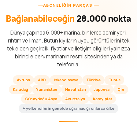
ABONELIĞIN PARÇASI
Bağlanabileceğin
28.000 nokta
Dünya çapında 6.000+ marina, binlerce demir yeri,
rıhtım ve liman. Bütün kıyıların uydu görüntülerini tek
tek elden geçirdik; fiyatlar ve iletişim bilgileri yalnızca
birinci elden: marinanın resmi sitesinden ya da
telefonla.
Avrupa
ABD
İskandinavya
Türkiye
Tunus
Karadağ
Yunanistan
Hırvatistan
Japonya
Çin
Güneydoğu Asya
Avustralya
Karayipler
+ yelkencilerin genelde uğramadığı onlarca ülke