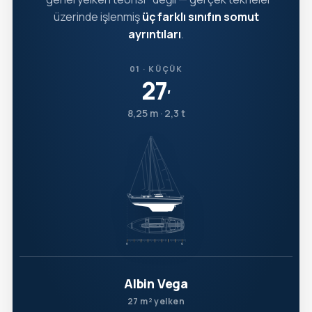
üzerinde işlenmiş
üç farklı sınıfın somut
ayrıntıları
.
01 · KÜÇÜK
27
′
8,25 m · 2,3 t
Albin Vega
27 m² yelken