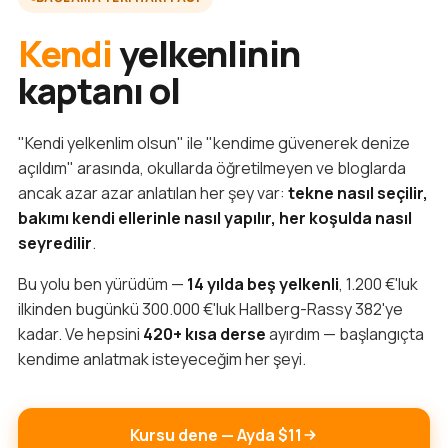
Kendi
yelkenlinin
kaptanı ol
"Kendi yelkenlim olsun" ile "kendime güvenerek denize
açıldım" arasında, okullarda öğretilmeyen ve bloglarda
ancak azar azar anlatılan her şey var:
tekne nasıl seçilir,
bakımı kendi ellerinle nasıl yapılır, her koşulda nasıl
seyredilir
.
Bu yolu ben yürüdüm —
14 yılda beş yelkenli
, 1.200 €'luk
ilkinden bugünkü 300.000 €'luk Hallberg-Rassy 382'ye
kadar. Ve hepsini
420+ kısa derse
ayırdım — başlangıçta
kendime anlatmak isteyeceğim her şeyi.
Kursu dene — Ayda $11