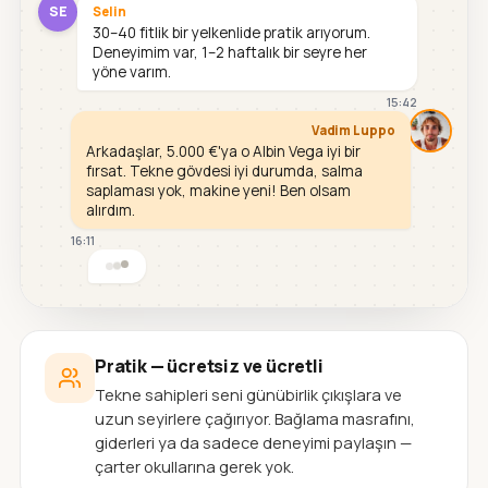
SE
Selin
30–40 fitlik bir yelkenlide pratik arıyorum.
Deneyimim var, 1–2 haftalık bir seyre her
yöne varım.
15:42
Vadim Luppo
Arkadaşlar, 5.000 €'ya o Albin Vega iyi bir
fırsat. Tekne gövdesi iyi durumda, salma
saplaması yok, makine yeni! Ben olsam
alırdım.
16:11
Pratik — ücretsiz ve ücretli
Tekne sahipleri seni günübirlik çıkışlara ve
uzun seyirlere çağırıyor. Bağlama masrafını,
giderleri ya da sadece deneyimi paylaşın —
çarter okullarına gerek yok.