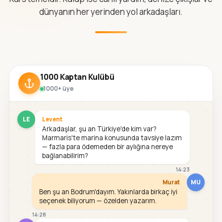
dünyanın her yerinden yol arkadaşları.
1000 Kaptan Kulübü
1000+ üye
LE
Levent
Arkadaşlar, şu an Türkiye'de kim var?
Marmaris'te marina konusunda tavsiye lazım
— fazla para ödemeden bir aylığına nereye
bağlanabilirim?
14:23
MU
Murat
Ben şu an Bodrum'dayım. Yakınlarda birkaç iyi
seçenek biliyorum — özelden yazarım.
14:28