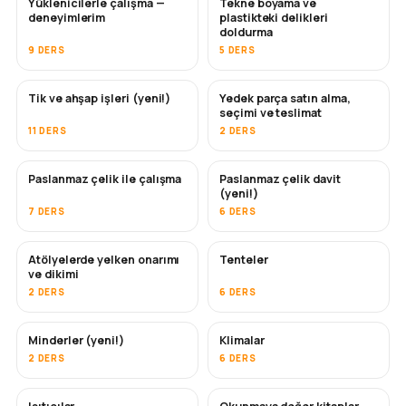
Yüklenicilerle çalışma —
Tekne boyama ve
YAKINDA
YAKINDA
deneyimlerim
plastikteki delikleri
doldurma
9 DERS
5 DERS
Tik ve ahşap işleri (yeni!)
Yedek parça satın alma,
YAKINDA
seçimi ve teslimat
11 DERS
2 DERS
Paslanmaz çelik ile çalışma
Paslanmaz çelik davit
YAKINDA
(yeni!)
7 DERS
6 DERS
Atölyelerde yelken onarımı
Tenteler
YAKINDA
ve dikimi
2 DERS
6 DERS
Minderler (yeni!)
Klimalar
YAKINDA
2 DERS
6 DERS