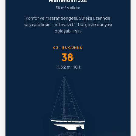
Marieholm 32E
36 m² yelken
Konfor ve masraf dengesi. Sürekli üzerinde
yaşayabilirsin, mütevazı bir bütçeyle dünyayı
dolaşabilirsin.
03 · BUGÜNKÜ
38
′
11,62 m · 10 t