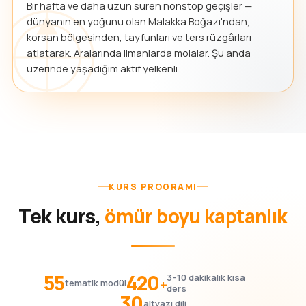
Bir hafta ve daha uzun süren nonstop geçişler —
dünyanın en yoğunu olan Malakka Boğazı'ndan,
korsan bölgesinden, tayfunları ve ters rüzgârları
atlatarak. Aralarında limanlarda molalar. Şu anda
üzerinde yaşadığım aktif yelkenli.
KURS PROGRAMI
Tek kurs,
ömür boyu kaptanlık
55
420
3–10 dakikalık kısa
+
tematik modül
ders
30
altyazı dili