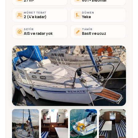
27 m²
60 l + bidonlar
MÜRETTEBAT
DÜMEN
2 (4'e kadar)
Yeke
SEYIR
TAMIR
AIS ve radar yok
Basit ve ucuz