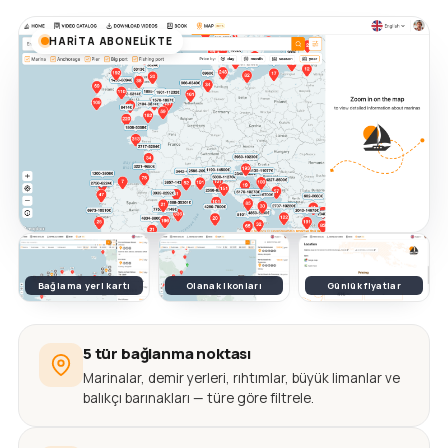
HARITA ABONELIKTE
Bağlama yeri kartı
Olanak ikonları
Günlük fiyatlar
5 tür bağlanma noktası
Marinalar, demir yerleri, rıhtımlar, büyük limanlar ve
balıkçı barınakları — türe göre filtrele.