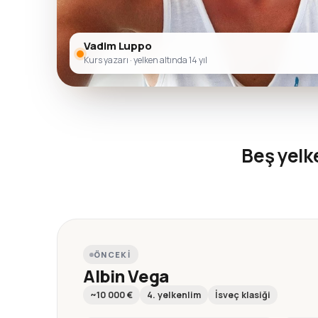
Vadim Luppo
Kurs yazarı · yelken altında 14 yıl
Beş yel
ÖNCEKI
Albin Vega
~10 000 €
4. yelkenlim
İsveç klasiği