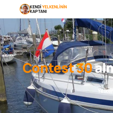
KENDI
YELKENLININ
KAPTANI
Contest 30
alm
Yelken