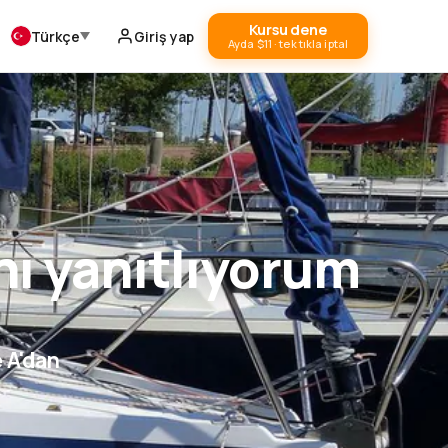
Kursu dene
Türkçe
Giriş yap
Ayda $11 · tek tıkla iptal
ını yanıtlıyorum
e A'dan