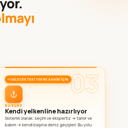
yor.
olmayı
03
GELECEKTEKI TEKNE SAHIBI IÇIN
BU KURS
Kendi yelkenline hazırlıyor
Sistemli olarak: seçim ve ekspertiz → tamir ve
bakım → kendi başına deniz geçişleri. Bu yolu