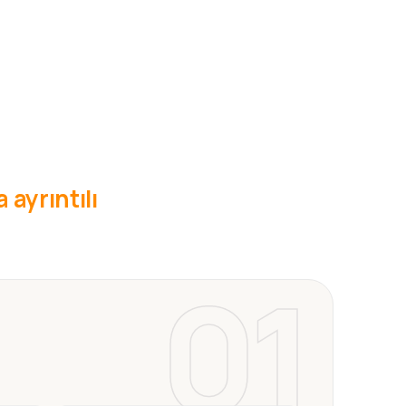
 ayrıntılı
01