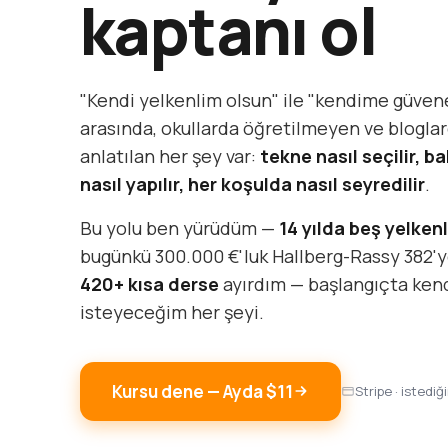
kaptanı ol
"Kendi yelkenlim olsun" ile "kendime güven
arasında, okullarda öğretilmeyen ve bloglar
anlatılan her şey var:
tekne nasıl seçilir, ba
nasıl yapılır, her koşulda nasıl seyredilir
.
Bu yolu ben yürüdüm —
14 yılda beş yelkenl
bugünkü 300.000 €'luk Hallberg-Rassy 382'y
420+ kısa derse
ayırdım — başlangıçta ke
isteyeceğim her şeyi.
Kursu dene — Ayda $11
Stripe · istediğ