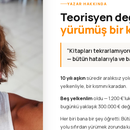
YAZAR HAKKINDA
Teorisyen de
yürümüş bir 
"Kitapları tekrarlamıyo
— bütün hatalarıyla ve ba
10 yılı aşkın
süredir aralıksız yo
yelkenliyle, bir kısmını karadan.
Beş yelkenlim
oldu — 1.200 €'lu
bugünkü yaklaşık 300.000 € de
Her biri bana bir şey öğretti. Bü
yolu sıfırdan yürümek zorunda k