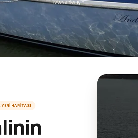
isteyenler için
YERI HARITASI
linin