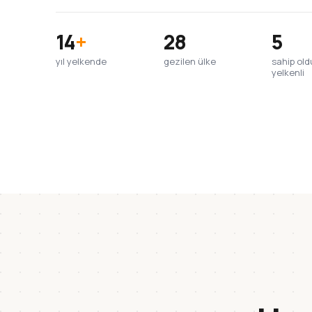
14
+
28
5
yıl yelkende
gezilen ülke
sahip ol
yelkenli