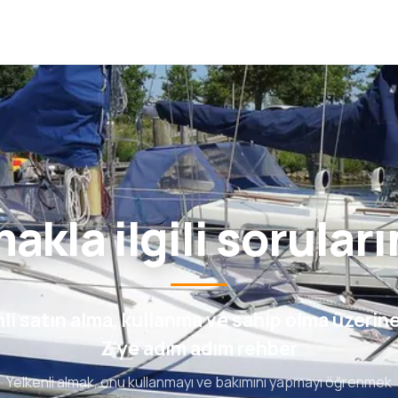
akla ilgili sorular
li satın alma, kullanma ve sahip olma üzerin
Z'ye adım adım rehber
Yelkenli almak, onu kullanmayı ve bakımını yapmayı öğrenmek