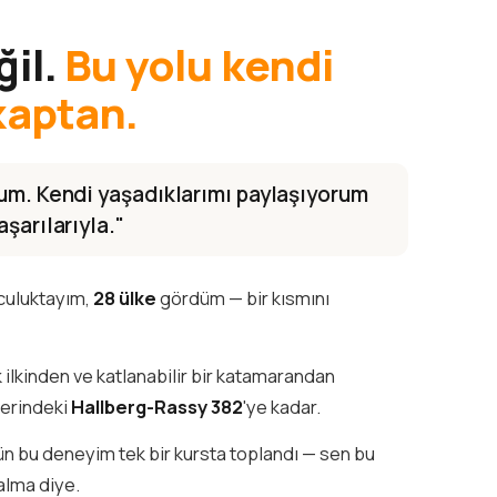
ğil.
Bu yolu kendi
kaptan.
rum. Kendi yaşadıklarımı paylaşıyorum
şarılarıyla."
lculuktayım,
28 ülke
gördüm — bir kısmını
k ilkinden ve katlanabilir bir katamarandan
ğerindeki
Hallberg-Rassy 382
'ye kadar.
tün bu deneyim tek bir kursta toplandı — sen bu
alma diye.