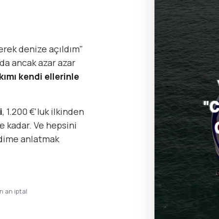
erek denize açıldım"
da ancak azar azar
kımı kendi ellerinle
i
, 1.200 €'luk ilkinden
e kadar. Ve hepsini
ndime anlatmak
in an iptal