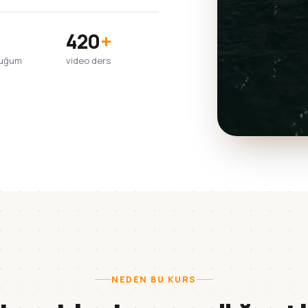
420
+
duğum
video ders
NEDEN BU KURS