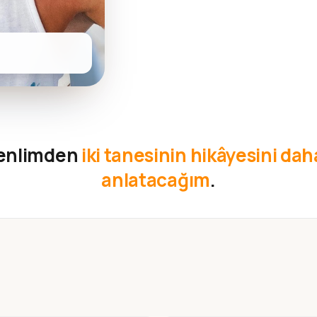
kenlimden
iki tanesinin hikâyesini daha
anlatacağım
.