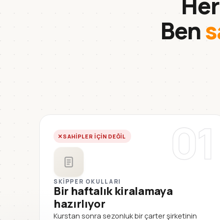
Her
Ben
s
01
SAHIPLER IÇIN DEĞIL
SKIPPER OKULLARI
Bir haftalık kiralamaya
hazırlıyor
Kurstan sonra sezonluk bir çarter şirketinin