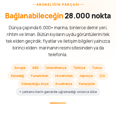
ABONELIĞIN PARÇASI
Bağlanabileceğin
28.000 nokta
Dünya çapında 6.000+ marina, binlerce demir yeri,
rıhtım ve liman. Bütün kıyıların uydu görüntülerini tek
tek elden geçirdik; fiyatlar ve iletişim bilgileri yalnızca
birinci elden: marinanın resmi sitesinden ya da
telefonla.
Avrupa
ABD
İskandinavya
Türkiye
Tunus
Karadağ
Yunanistan
Hırvatistan
Japonya
Çin
Güneydoğu Asya
Avustralya
Karayipler
+ yelkencilerin genelde uğramadığı onlarca ülke