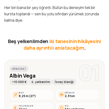
Her biri bana bir şey öğretti. Bütün bu deneyim tek bir
kursta toplandı — sen bu yolu sıfırdan yürümek zorunda
kalma diye.
Beş yelkenlimden
iki tanesinin hikâyesini
daha ayrıntılı anlatacağım
.
01
ÖNCEKI
Albin Vega
~10 000 €
4. yelkenlim
İsveç klasiği
BOY
AĞIRLIK
8,25 m (27′)
2,3 ton
YELKENLER
SU