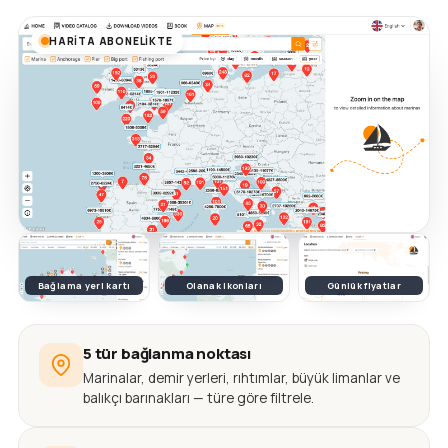
HARITA ABONELIKTE
Bağlama yeri kartı
Olanak ikonları
Günlük fiyatlar
5 tür bağlanma noktası
Marinalar, demir yerleri, rıhtımlar, büyük limanlar ve
balıkçı barınakları — türe göre filtrele.