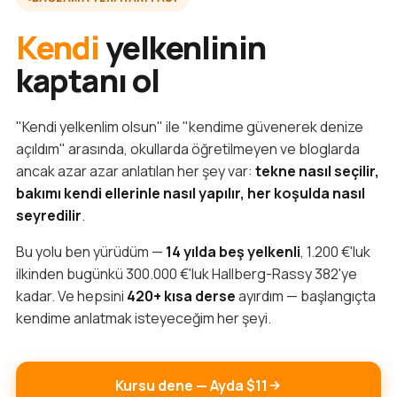
Kendi
yelkenlinin
kaptanı ol
"Kendi yelkenlim olsun" ile "kendime güvenerek denize
açıldım" arasında, okullarda öğretilmeyen ve bloglarda
ancak azar azar anlatılan her şey var:
tekne nasıl seçilir,
bakımı kendi ellerinle nasıl yapılır, her koşulda nasıl
seyredilir
.
Bu yolu ben yürüdüm —
14 yılda beş yelkenli
, 1.200 €'luk
ilkinden bugünkü 300.000 €'luk Hallberg-Rassy 382'ye
kadar. Ve hepsini
420+ kısa derse
ayırdım — başlangıçta
kendime anlatmak isteyeceğim her şeyi.
Kursu dene — Ayda $11