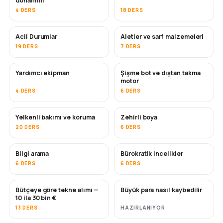
donanımı
4 DERS
18 DERS
Acil Durumlar
Aletler ve sarf malzemeleri
19 DERS
7 DERS
Yardımcı ekipman
Şişme bot ve dıştan takma
motor
4 DERS
6 DERS
Yelkenli bakımı ve koruma
Zehirli boya
YAKINDA
20 DERS
6 DERS
Bilgi arama
Bürokratik incelikler
6 DERS
6 DERS
Bütçeye göre tekne alımı —
Büyük para nasıl kaybedilir
YAKINDA
YAKINDA
10 ila 30 bin €
13 DERS
HAZIRLANIYOR