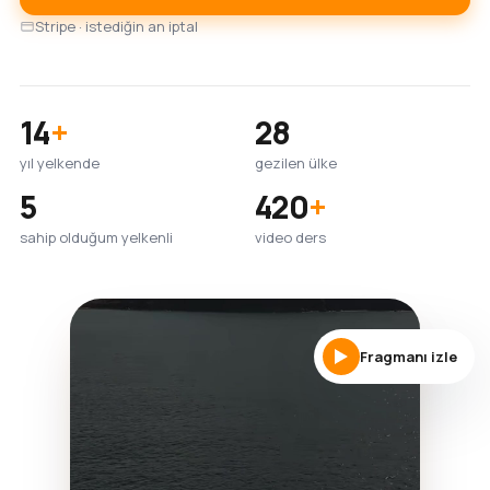
Stripe · istediğin an iptal
14
+
28
yıl yelkende
gezilen ülke
5
420
+
sahip olduğum yelkenli
video ders
Fragmanı izle