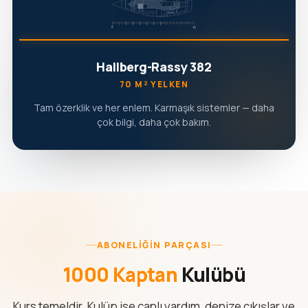
Hallberg-Rassy 382
70 M² YELKEN
Tam özerklik ve her enlem. Karmaşık sistemler — daha
çok bilgi, daha çok bakım.
ABONELIĞIN PARÇASI
1000 Kaptan
Kulübü
Kurs temeldir. Kulüp ise canlı yardım, denize çıkışlar ve