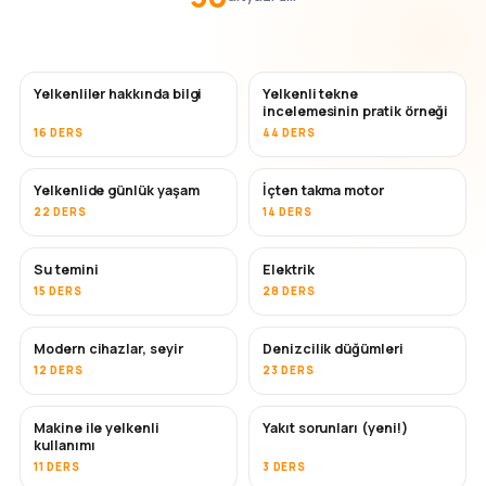
Yelkenliler hakkında bilgi
Yelkenli tekne
incelemesinin pratik örneği
16 DERS
44 DERS
Yelkenlide günlük yaşam
İçten takma motor
22 DERS
14 DERS
Su temini
Elektrik
15 DERS
28 DERS
Modern cihazlar, seyir
Denizcilik düğümleri
12 DERS
23 DERS
Makine ile yelkenli
Yakıt sorunları (yeni!)
kullanımı
11 DERS
3 DERS