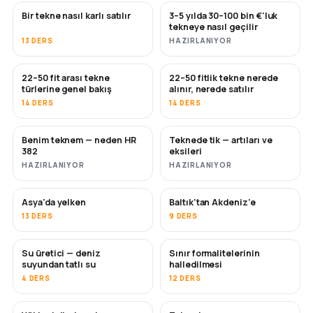
Bir tekne nasıl karlı satılır
3–5 yılda 30–100 bin €'luk
YENI
YENI
tekneye nasıl geçilir
13 DERS
HAZIRLANIYOR
22–50 fit arası tekne
22–50 fitlik tekne nerede
YAKINDA
YAKINDA
türlerine genel bakış
alınır, nerede satılır
14 DERS
14 DERS
Benim teknem — neden HR
Teknede tik — artıları ve
YAKINDA
YAKINDA
382
eksileri
HAZIRLANIYOR
HAZIRLANIYOR
Asya'da yelken
Baltık'tan Akdeniz'e
YAKINDA
YAKINDA
13 DERS
9 DERS
Su üretici — deniz
Sınır formalitelerinin
YAKINDA
suyundan tatlı su
halledilmesi
4 DERS
12 DERS