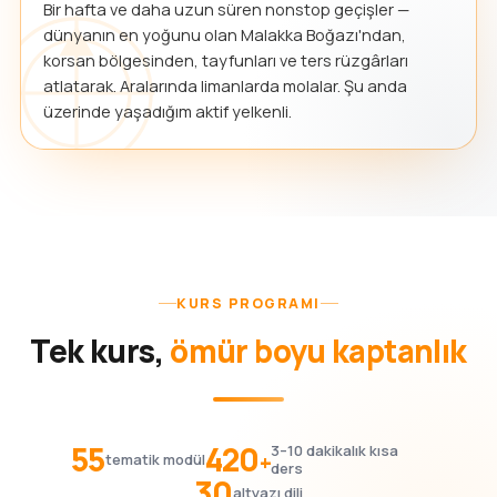
Bir hafta ve daha uzun süren nonstop geçişler —
dünyanın en yoğunu olan Malakka Boğazı'ndan,
korsan bölgesinden, tayfunları ve ters rüzgârları
atlatarak. Aralarında limanlarda molalar. Şu anda
üzerinde yaşadığım aktif yelkenli.
KURS PROGRAMI
Tek kurs,
ömür boyu kaptanlık
55
420
3–10 dakikalık kısa
+
tematik modül
ders
30
altyazı dili