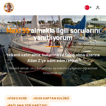
Maxi 95
almakla ilgili sorularını
yanıtlıyorum
Yelkenli satın alma, kullanma ve sahip olma üzerine
A'dan Z'ye adım adım rehber
Yelkenli almak, onu kullanmayı ve bakımını yapmayı öğrenmek
isteyenler için
VIDEO KURS
1000 KAPTAN KULÜBÜ
BAĞLAMA YERI HARITASI