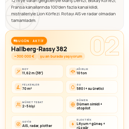
12 m'ye varan gelgitleriyle Manş Denizi, Biskay Körfezi,
Fransa kanallarında 100'den fazla kanal kilidi,
mistralleriyle Lion Körfezi. Rotayı AIS ve radar olmadan
tamamladım.
02
BUGÜN · AKTIF
Hallberg-Rassy 382
~300 000 €
şu an burada yaşıyorum
BOY
AĞIRLIK
11,62 m (38′)
10 ton
YELKENLER
SU
70 m²
580 l + su üretici
DÜMEN
MÜRETTEBAT
Dümen simidi +
2–5 kişi
otopilot
ELEKTRIK
SEYIR
Lityum + güneş +
AIS, radar, plotter
rüzgâr