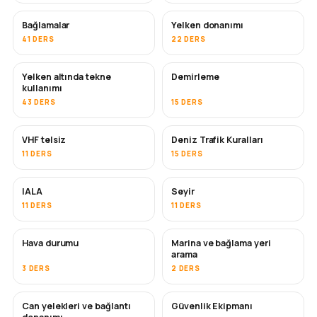
Bağlamalar
Yelken donanımı
41 DERS
22 DERS
Yelken altında tekne
Demirleme
kullanımı
43 DERS
15 DERS
VHF telsiz
Deniz Trafik Kuralları
11 DERS
15 DERS
IALA
Seyir
11 DERS
11 DERS
Hava durumu
Marina ve bağlama yeri
arama
3 DERS
2 DERS
Can yelekleri ve bağlantı
Güvenlik Ekipmanı