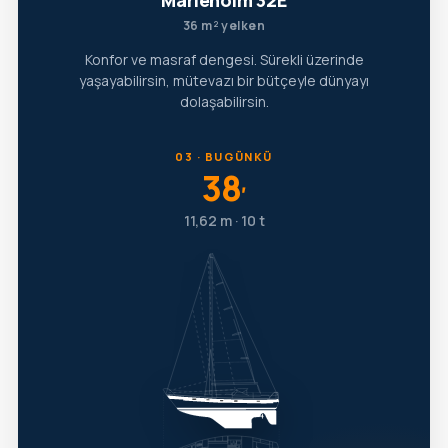
Marieholm 32E
36 m² yelken
Konfor ve masraf dengesi. Sürekli üzerinde
yaşayabilirsin, mütevazı bir bütçeyle dünyayı
dolaşabilirsin.
03 · BUGÜNKÜ
38
′
11,62 m · 10 t