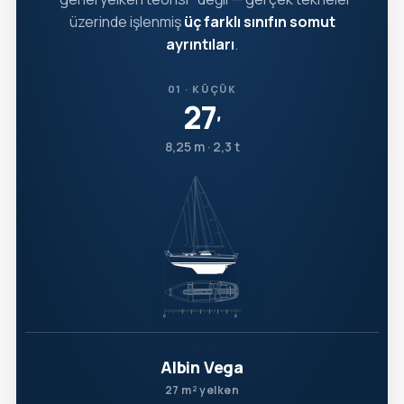
üzerinde işlenmiş
üç farklı sınıfın somut
ayrıntıları
.
01 · KÜÇÜK
27
′
8,25 m · 2,3 t
Albin Vega
27 m² yelken