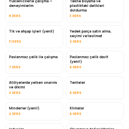
Yüklenicilerle çalışma —
Tekne boyama ve
YAKINDA
YAKINDA
deneyimlerim
plastikteki delikleri
doldurma
9 DERS
5 DERS
Tik ve ahşap işleri (yeni!)
Yedek parça satın alma,
YAKINDA
seçimi ve teslimat
11 DERS
2 DERS
Paslanmaz çelik ile çalışma
Paslanmaz çelik davit
YAKINDA
(yeni!)
7 DERS
6 DERS
Atölyelerde yelken onarımı
Tenteler
YAKINDA
ve dikimi
2 DERS
6 DERS
Minderler (yeni!)
Klimalar
YAKINDA
2 DERS
6 DERS