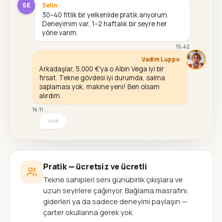
SE
Selin
30–40 fitlik bir yelkenlide pratik arıyorum.
Deneyimim var, 1–2 haftalık bir seyre her
yöne varım.
15:42
Vadim Luppo
Arkadaşlar, 5.000 €'ya o Albin Vega iyi bir
fırsat. Tekne gövdesi iyi durumda, salma
saplaması yok, makine yeni! Ben olsam
alırdım.
16:11
Pratik — ücretsiz ve ücretli
Tekne sahipleri seni günübirlik çıkışlara ve
uzun seyirlere çağırıyor. Bağlama masrafını,
giderleri ya da sadece deneyimi paylaşın —
çarter okullarına gerek yok.