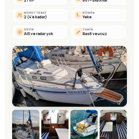
27 m²
60 l + bidonlar
MÜRETTEBAT
DÜMEN
2 (4'e kadar)
Yeke
SEYIR
TAMIR
AIS ve radar yok
Basit ve ucuz