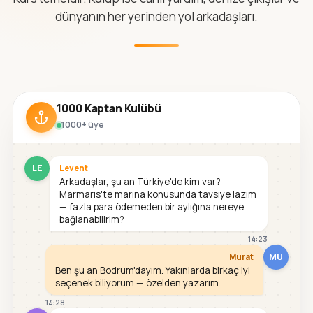
dünyanın her yerinden yol arkadaşları.
1000 Kaptan Kulübü
1000+ üye
LE
Levent
Arkadaşlar, şu an Türkiye'de kim var?
Marmaris'te marina konusunda tavsiye lazım
— fazla para ödemeden bir aylığına nereye
bağlanabilirim?
14:23
MU
Murat
Ben şu an Bodrum'dayım. Yakınlarda birkaç iyi
seçenek biliyorum — özelden yazarım.
14:28