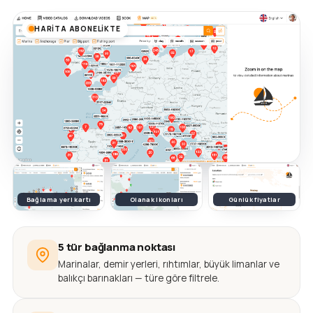
HARITA ABONELIKTE
Bağlama yeri kartı
Olanak ikonları
Günlük fiyatlar
5 tür bağlanma noktası
Marinalar, demir yerleri, rıhtımlar, büyük limanlar ve
balıkçı barınakları — türe göre filtrele.