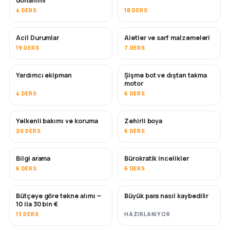
donanımı
4 DERS
18 DERS
Acil Durumlar
Aletler ve sarf malzemeleri
19 DERS
7 DERS
Yardımcı ekipman
Şişme bot ve dıştan takma
motor
4 DERS
6 DERS
Yelkenli bakımı ve koruma
Zehirli boya
YAKINDA
20 DERS
6 DERS
Bilgi arama
Bürokratik incelikler
6 DERS
6 DERS
Bütçeye göre tekne alımı —
Büyük para nasıl kaybedilir
YAKINDA
YAKINDA
10 ila 30 bin €
13 DERS
HAZIRLANIYOR