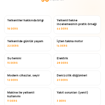
Yelkenliler hakkında bilgi
Yelkenli tekne
incelemesinin pratik örneği
16 DERS
44 DERS
Yelkenlide günlük yaşam
İçten takma motor
22 DERS
14 DERS
Su temini
Elektrik
15 DERS
28 DERS
Modern cihazlar, seyir
Denizcilik düğümleri
12 DERS
23 DERS
Makine ile yelkenli
Yakıt sorunları (yeni!)
kullanımı
11 DERS
3 DERS