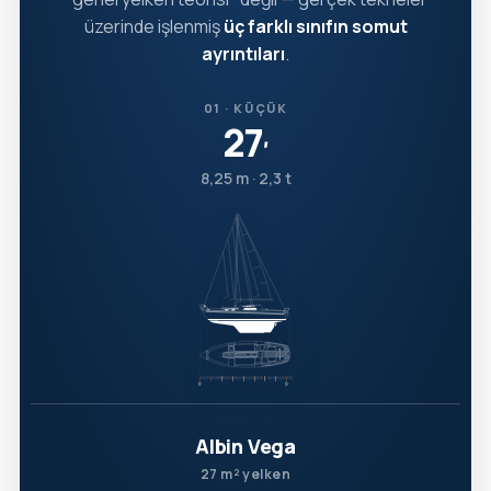
üzerinde işlenmiş
üç farklı sınıfın somut
ayrıntıları
.
01 · KÜÇÜK
27
′
8,25 m · 2,3 t
Albin Vega
27 m² yelken