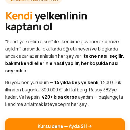
Kendi
yelkenlinin
kaptanı ol
"Kendi yelkenlim olsun" ile "kendime güvenerek denize
açıldım" arasında, okullarda öğretilmeyen ve bloglarda
ancak azar azar anlatılan her şey var:
tekne nasıl seçilir,
bakımı kendi ellerinle nasıl yapılır, her koşulda nasıl
seyredilir
.
Bu yolu ben yürüdüm —
14 yılda beş yelkenli
, 1.200 €'luk
ilkinden bugünkü 300.000 €'luk Hallberg-Rassy 382'ye
kadar. Ve hepsini
420+ kısa derse
ayırdım — başlangıçta
kendime anlatmak isteyeceğim her şeyi.
Kursu dene — Ayda $11