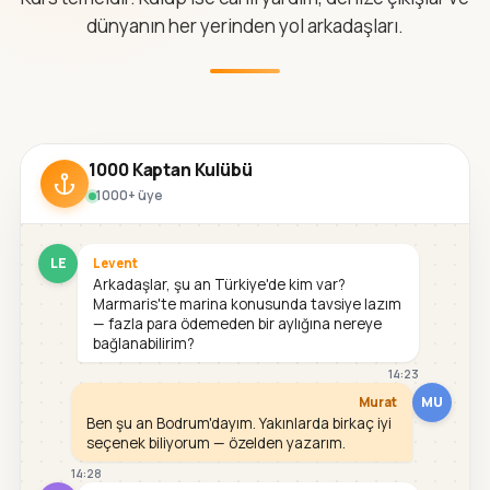
dünyanın her yerinden yol arkadaşları.
1000 Kaptan Kulübü
1000+ üye
LE
Levent
Arkadaşlar, şu an Türkiye'de kim var?
Marmaris'te marina konusunda tavsiye lazım
— fazla para ödemeden bir aylığına nereye
bağlanabilirim?
14:23
MU
Murat
Ben şu an Bodrum'dayım. Yakınlarda birkaç iyi
seçenek biliyorum — özelden yazarım.
14:28