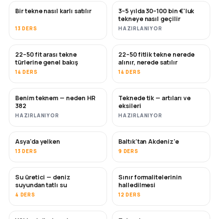
Bir tekne nasıl karlı satılır
3–5 yılda 30–100 bin €'luk
YENI
YENI
tekneye nasıl geçilir
13 DERS
HAZIRLANIYOR
22–50 fit arası tekne
22–50 fitlik tekne nerede
YAKINDA
YAKINDA
türlerine genel bakış
alınır, nerede satılır
14 DERS
14 DERS
Benim teknem — neden HR
Teknede tik — artıları ve
YAKINDA
YAKINDA
382
eksileri
HAZIRLANIYOR
HAZIRLANIYOR
Asya'da yelken
Baltık'tan Akdeniz'e
YAKINDA
YAKINDA
13 DERS
9 DERS
Su üretici — deniz
Sınır formalitelerinin
YAKINDA
suyundan tatlı su
halledilmesi
4 DERS
12 DERS