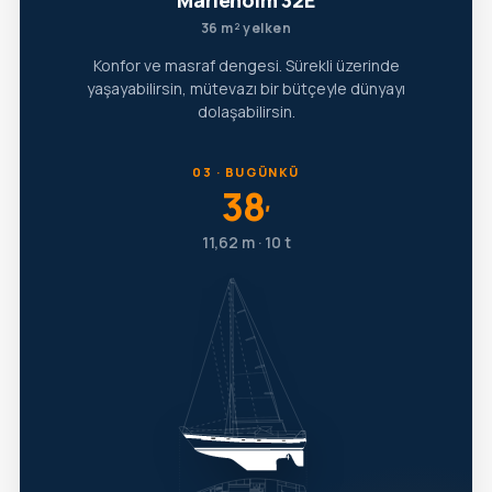
Marieholm 32E
36 m² yelken
Konfor ve masraf dengesi. Sürekli üzerinde
yaşayabilirsin, mütevazı bir bütçeyle dünyayı
dolaşabilirsin.
03 · BUGÜNKÜ
38
′
11,62 m · 10 t