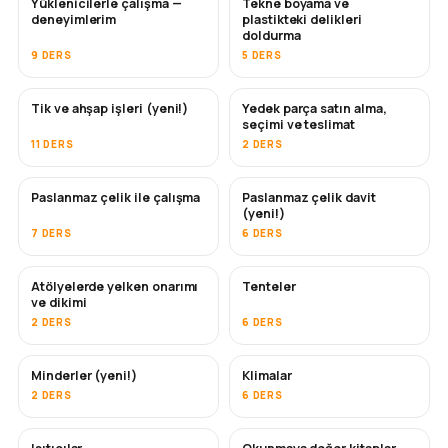
Yüklenicilerle çalışma —
Tekne boyama ve
YAKINDA
YAKINDA
deneyimlerim
plastikteki delikleri
doldurma
9 DERS
5 DERS
Tik ve ahşap işleri (yeni!)
Yedek parça satın alma,
YAKINDA
seçimi ve teslimat
11 DERS
2 DERS
Paslanmaz çelik ile çalışma
Paslanmaz çelik davit
YAKINDA
(yeni!)
7 DERS
6 DERS
Atölyelerde yelken onarımı
Tenteler
YAKINDA
ve dikimi
2 DERS
6 DERS
Minderler (yeni!)
Klimalar
YAKINDA
2 DERS
6 DERS