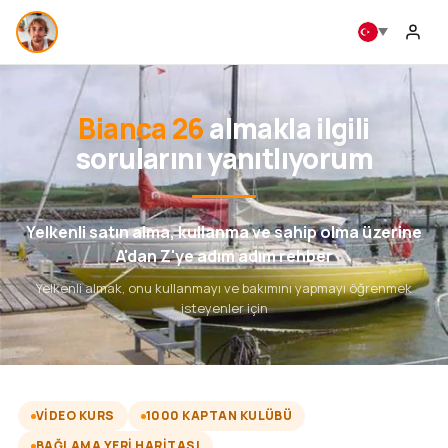
Bianca 26
almakla ilgili
sorularını yanıtlıyorum
Yelkenli satın alma, kullanma ve sahip olma üzerine
A'dan Z'ye adım adım rehber
Yelkenli almak, onu kullanmayı ve bakımını yapmayı öğrenmek
isteyenler için
VIDEO KURS
1000 KAPTAN KULÜBÜ
BAĞLAMA YERI HARITASI