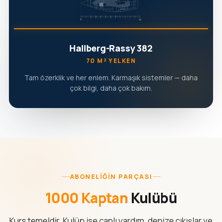
Hallberg-Rassy 382
70 M² YELKEN
Tam özerklik ve her enlem. Karmaşık sistemler — daha
çok bilgi, daha çok bakım.
ABONELIĞIN PARÇASI
1000 Kaptan
Kulübü
Kurs temeldir. Kulüp ise canlı yardım, denize çıkışlar ve