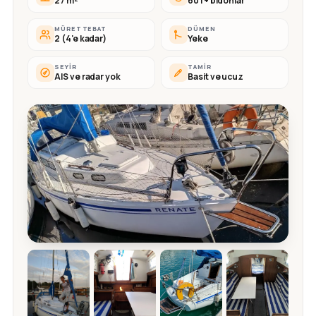
27 m²
60 l + bidonlar
MÜRETTEBAT
DÜMEN
2 (4'e kadar)
Yeke
SEYIR
TAMIR
AIS ve radar yok
Basit ve ucuz