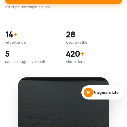
Stripe · istediğin an iptal
14
+
28
yıl yelkende
gezilen ülke
5
420
+
sahip olduğum yelkenli
video ders
Fragmanı izle