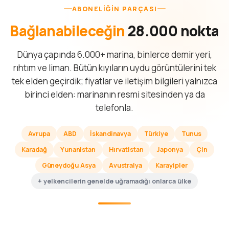
ABONELIĞIN PARÇASI
Bağlanabileceğin
28.000 nokta
Dünya çapında 6.000+ marina, binlerce demir yeri,
rıhtım ve liman. Bütün kıyıların uydu görüntülerini tek
tek elden geçirdik; fiyatlar ve iletişim bilgileri yalnızca
birinci elden: marinanın resmi sitesinden ya da
telefonla.
Avrupa
ABD
İskandinavya
Türkiye
Tunus
Karadağ
Yunanistan
Hırvatistan
Japonya
Çin
Güneydoğu Asya
Avustralya
Karayipler
+ yelkencilerin genelde uğramadığı onlarca ülke