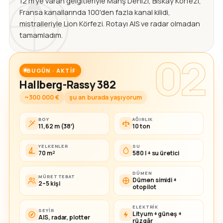
12 m'ye varan gelgitleriyle Manş Denizi, Biskay Körfezi,
Fransa kanallarında 100'den fazla kanal kilidi,
mistralleriyle Lion Körfezi. Rotayı AIS ve radar olmadan
tamamladım.
02
BUGÜN · AKTIF
Hallberg-Rassy 382
~300 000 €
şu an burada yaşıyorum
BOY
AĞIRLIK
11,62 m (38′)
10 ton
YELKENLER
SU
70 m²
580 l + su üretici
DÜMEN
MÜRETTEBAT
Dümen simidi +
2–5 kişi
otopilot
ELEKTRIK
SEYIR
Lityum + güneş +
AIS, radar, plotter
rüzgâr