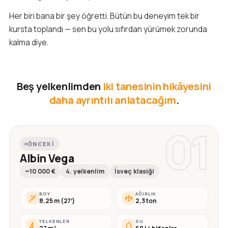
Her biri bana bir şey öğretti. Bütün bu deneyim tek bir
kursta toplandı — sen bu yolu sıfırdan yürümek zorunda
kalma diye.
Beş yelkenlimden
iki tanesinin hikâyesini
daha ayrıntılı anlatacağım
.
01
ÖNCEKI
Albin Vega
~10 000 €
4. yelkenlim
İsveç klasiği
BOY
AĞIRLIK
8,25 m (27′)
2,3 ton
YELKENLER
SU