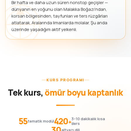
Bir hafta ve daha uzun süren nonstop geçişler —
dünyanın en yoğunu olan Malakka Boğazı'ndan,
korsan bölgesinden, tayfunları ve ters rüzgârları
atlatarak. Aralarında limanlarda molalar. Şu anda
üzerinde yaşadığım aktif yelkenli.
KURS PROGRAMI
Tek kurs,
ömür boyu kaptanlık
55
420
3–10 dakikalık kısa
+
tematik modül
ders
30
altyazı dili