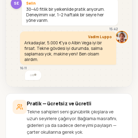
SE
Selin
30–40 fitlik bir yelkenlide pratik arıyorum.
Deneyimim var, 1–2 haftalık bir seyre her
yöne varım.
15:42
Vadim Luppo
Arkadaşlar, 5.000 €'ya o Albin Vega iyi bir
fırsat. Tekne gövdesi iyi durumda, salma
saplaması yok, makine yeni! Ben olsam
alırdım.
16:11
Pratik — ücretsiz ve ücretli
Tekne sahipleri seni günübirlik çıkışlara ve
uzun seyirlere çağırıyor. Bağlama masrafını,
giderleri ya da sadece deneyimi paylaşın —
çarter okullarına gerek yok.