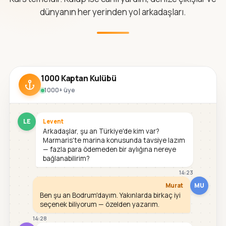
dünyanın her yerinden yol arkadaşları.
1000 Kaptan Kulübü
1000+ üye
LE
Levent
Arkadaşlar, şu an Türkiye'de kim var?
Marmaris'te marina konusunda tavsiye lazım
— fazla para ödemeden bir aylığına nereye
bağlanabilirim?
14:23
MU
Murat
Ben şu an Bodrum'dayım. Yakınlarda birkaç iyi
seçenek biliyorum — özelden yazarım.
14:28