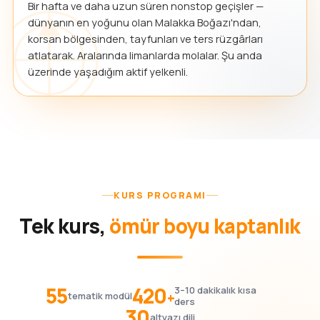
Bir hafta ve daha uzun süren nonstop geçişler —
dünyanın en yoğunu olan Malakka Boğazı'ndan,
korsan bölgesinden, tayfunları ve ters rüzgârları
atlatarak. Aralarında limanlarda molalar. Şu anda
üzerinde yaşadığım aktif yelkenli.
KURS PROGRAMI
Tek kurs,
ömür boyu kaptanlık
55
420
3–10 dakikalık kısa
+
tematik modül
ders
30
altyazı dili