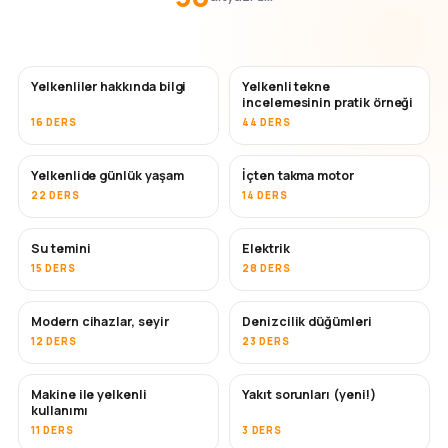
Yelkenliler hakkında bilgi
Yelkenli tekne
incelemesinin pratik örneği
16 DERS
44 DERS
Yelkenlide günlük yaşam
İçten takma motor
22 DERS
14 DERS
Su temini
Elektrik
15 DERS
28 DERS
Modern cihazlar, seyir
Denizcilik düğümleri
12 DERS
23 DERS
Makine ile yelkenli
Yakıt sorunları (yeni!)
kullanımı
11 DERS
3 DERS