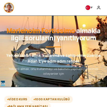
Marieholm Fortissimo
almakla
ilgili sorularını yanıtlıyorum
Yelkenli satın alma, kullanma ve sahip olma üzerine
A'dan Z'ye adım adım rehber
Yelkenli almak, onu kullanmayı ve bakımını yapmayı öğrenmek
isteyenler için
VIDEO KURS
1000 KAPTAN KULÜBÜ
BAĞLAMA YERI HARITASI