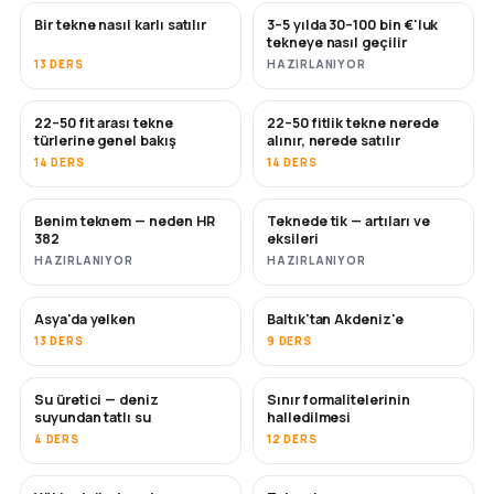
Bir tekne nasıl karlı satılır
3–5 yılda 30–100 bin €'luk
YENI
YENI
tekneye nasıl geçilir
13 DERS
HAZIRLANIYOR
22–50 fit arası tekne
22–50 fitlik tekne nerede
YAKINDA
YAKINDA
türlerine genel bakış
alınır, nerede satılır
14 DERS
14 DERS
Benim teknem — neden HR
Teknede tik — artıları ve
YAKINDA
YAKINDA
382
eksileri
HAZIRLANIYOR
HAZIRLANIYOR
Asya'da yelken
Baltık'tan Akdeniz'e
YAKINDA
YAKINDA
13 DERS
9 DERS
Su üretici — deniz
Sınır formalitelerinin
YAKINDA
suyundan tatlı su
halledilmesi
4 DERS
12 DERS