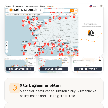
HARITA ABONELIKTE
Bağlama yeri kartı
Olanak ikonları
Günlük fiyatlar
5 tür bağlanma noktası
Marinalar, demir yerleri, rıhtımlar, büyük limanlar ve
balıkçı barınakları — türe göre filtrele.