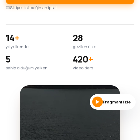
Stripe · istediğin an iptal
14
+
28
yıl yelkende
gezilen ülke
5
420
+
sahip olduğum yelkenli
video ders
Fragmanı izle