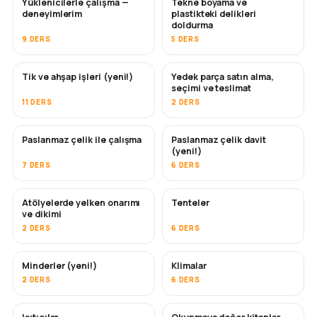
Yüklenicilerle çalışma —
Tekne boyama ve
YAKINDA
YAKINDA
deneyimlerim
plastikteki delikleri
doldurma
9 DERS
5 DERS
Tik ve ahşap işleri (yeni!)
Yedek parça satın alma,
YAKINDA
seçimi ve teslimat
11 DERS
2 DERS
Paslanmaz çelik ile çalışma
Paslanmaz çelik davit
YAKINDA
(yeni!)
7 DERS
6 DERS
Atölyelerde yelken onarımı
Tenteler
YAKINDA
ve dikimi
2 DERS
6 DERS
Minderler (yeni!)
Klimalar
YAKINDA
2 DERS
6 DERS