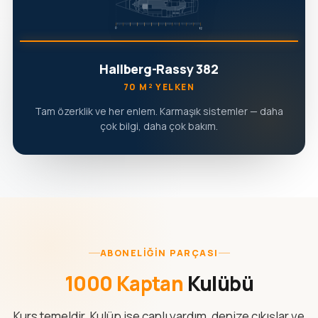
Hallberg-Rassy 382
70 M² YELKEN
Tam özerklik ve her enlem. Karmaşık sistemler — daha
çok bilgi, daha çok bakım.
ABONELIĞIN PARÇASI
1000 Kaptan
Kulübü
Kurs temeldir. Kulüp ise canlı yardım, denize çıkışlar ve