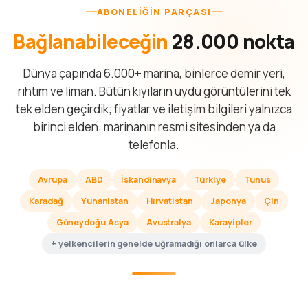
ABONELIĞIN PARÇASI
Bağlanabileceğin
28.000 nokta
Dünya çapında 6.000+ marina, binlerce demir yeri,
rıhtım ve liman. Bütün kıyıların uydu görüntülerini tek
tek elden geçirdik; fiyatlar ve iletişim bilgileri yalnızca
birinci elden: marinanın resmi sitesinden ya da
telefonla.
Avrupa
ABD
İskandinavya
Türkiye
Tunus
Karadağ
Yunanistan
Hırvatistan
Japonya
Çin
Güneydoğu Asya
Avustralya
Karayipler
+ yelkencilerin genelde uğramadığı onlarca ülke