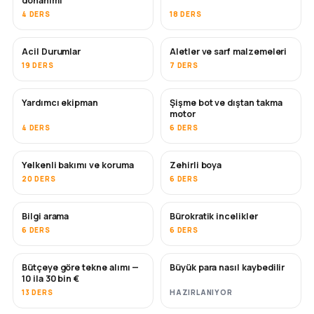
donanımı
4 DERS
18 DERS
Acil Durumlar
Aletler ve sarf malzemeleri
19 DERS
7 DERS
Yardımcı ekipman
Şişme bot ve dıştan takma
motor
4 DERS
6 DERS
Yelkenli bakımı ve koruma
Zehirli boya
YAKINDA
20 DERS
6 DERS
Bilgi arama
Bürokratik incelikler
6 DERS
6 DERS
Bütçeye göre tekne alımı —
Büyük para nasıl kaybedilir
YAKINDA
YAKINDA
10 ila 30 bin €
13 DERS
HAZIRLANIYOR