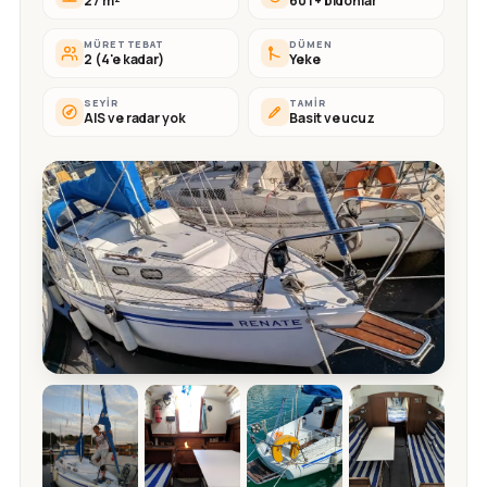
27 m²
60 l + bidonlar
MÜRETTEBAT
DÜMEN
2 (4'e kadar)
Yeke
SEYIR
TAMIR
AIS ve radar yok
Basit ve ucuz