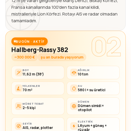
12 m'ye varan gelgitleriyle Manş Denizi, Biskay Körfezi,
Fransa kanallarında 100'den fazla kanal kilidi,
mistralleriyle Lion Körfezi. Rotayı AIS ve radar olmadan
tamamladım.
02
BUGÜN · AKTIF
Hallberg-Rassy 382
~300 000 €
şu an burada yaşıyorum
BOY
AĞIRLIK
11,62 m (38′)
10 ton
YELKENLER
SU
70 m²
580 l + su üretici
DÜMEN
MÜRETTEBAT
Dümen simidi +
2–5 kişi
otopilot
ELEKTRIK
SEYIR
Lityum + güneş +
AIS, radar, plotter
rüzgâr