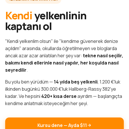
Kendi
yelkenlinin
kaptanı ol
"Kendi yelkenlim olsun" ile "kendime güvenerek denize
açıldım" arasında, okullarda öğretilmeyen ve bloglarda
ancak azar azar anlatılan her şey var:
tekne nasıl seçilir,
bakımı kendi ellerinle nasıl yapılır, her koşulda nasıl
seyredilir
.
Bu yolu ben yürüdüm —
14 yılda beş yelkenli
, 1.200 €'luk
ilkinden bugünkü 300.000 €'luk Hallberg-Rassy 382'ye
kadar. Ve hepsini
420+ kısa derse
ayırdım — başlangıçta
kendime anlatmak isteyeceğim her şeyi.
Kursu dene — Ayda $11