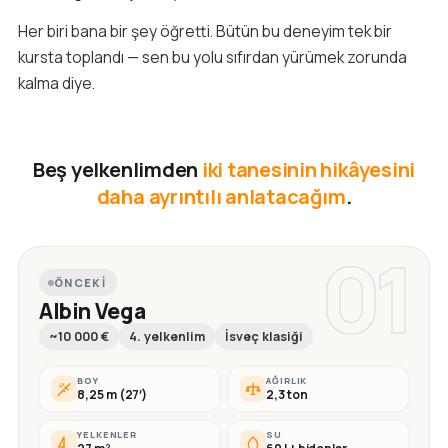
Her biri bana bir şey öğretti. Bütün bu deneyim tek bir
kursta toplandı — sen bu yolu sıfırdan yürümek zorunda
kalma diye.
Beş yelkenlimden
iki tanesinin hikâyesini
daha ayrıntılı anlatacağım
.
01
ÖNCEKI
Albin Vega
~10 000 €
4. yelkenlim
İsveç klasiği
BOY
AĞIRLIK
8,25 m (27′)
2,3 ton
YELKENLER
SU