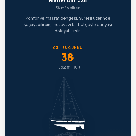
Marieholm 32E
36 m² yelken
Konfor ve masraf dengesi. Sürekli üzerinde
yaşayabilirsin, mütevazı bir bütçeyle dünyayı
dolaşabilirsin.
03 · BUGÜNKÜ
38
′
11,62 m · 10 t