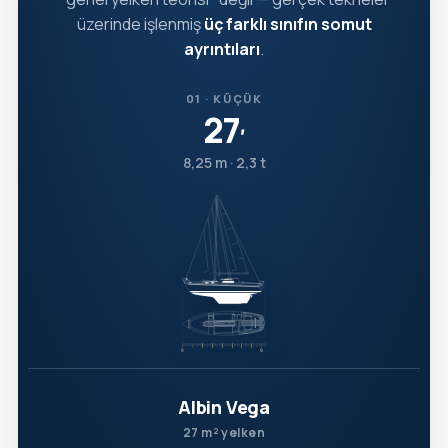
üzerinde işlenmiş
üç farklı sınıfın somut
ayrıntıları
.
01 · KÜÇÜK
27
′
8,25 m · 2,3 t
Albin Vega
27 m² yelken