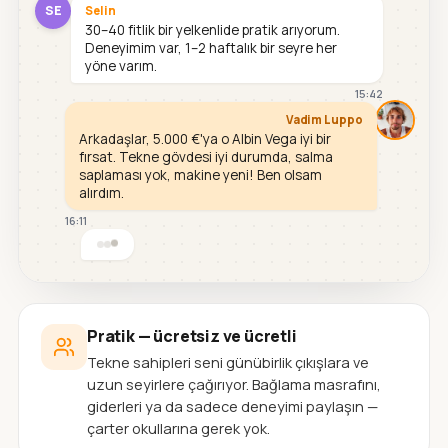
SE
Selin
30–40 fitlik bir yelkenlide pratik arıyorum.
Deneyimim var, 1–2 haftalık bir seyre her
yöne varım.
15:42
Vadim Luppo
Arkadaşlar, 5.000 €'ya o Albin Vega iyi bir
fırsat. Tekne gövdesi iyi durumda, salma
saplaması yok, makine yeni! Ben olsam
alırdım.
16:11
Pratik — ücretsiz ve ücretli
Tekne sahipleri seni günübirlik çıkışlara ve
uzun seyirlere çağırıyor. Bağlama masrafını,
giderleri ya da sadece deneyimi paylaşın —
çarter okullarına gerek yok.