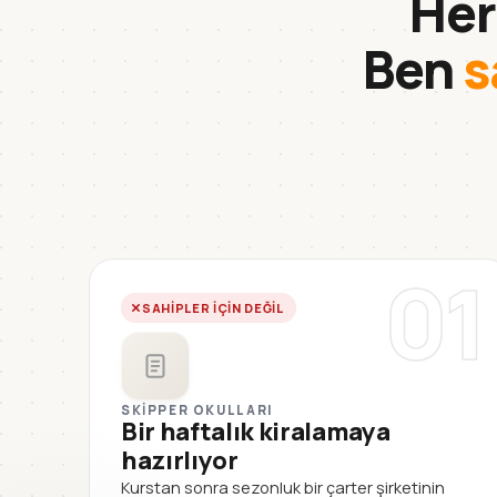
Her
Ben
s
01
SAHIPLER IÇIN DEĞIL
SKIPPER OKULLARI
Bir haftalık kiralamaya
hazırlıyor
Kurstan sonra sezonluk bir çarter şirketinin