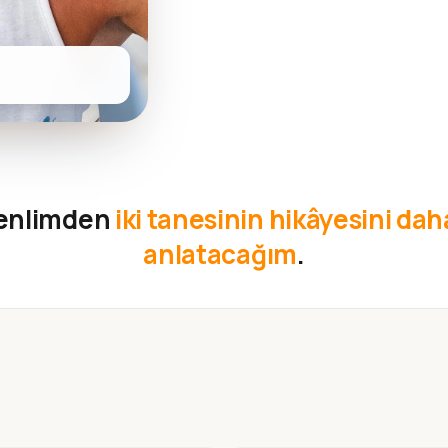
kenlimden
iki tanesinin hikâyesini daha
anlatacağım
.