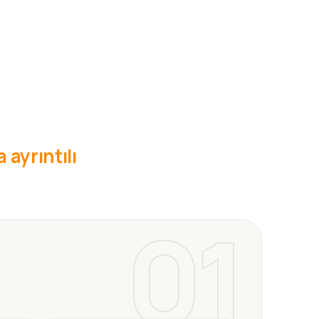
 ayrıntılı
01