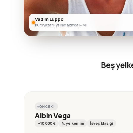
Vadim Luppo
Kurs yazarı · yelken altında 14 yıl
Beş yel
ÖNCEKI
Albin Vega
~10 000 €
4. yelkenlim
İsveç klasiği