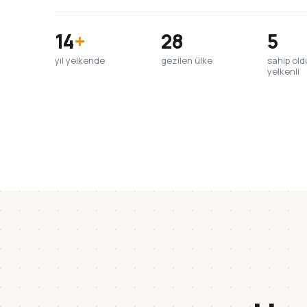
14
+
28
5
yıl yelkende
gezilen ülke
sahip ol
yelkenli