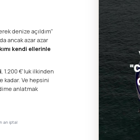
erek denize açıldım"
da ancak azar azar
kımı kendi ellerinle
i
, 1.200 €'luk ilkinden
e kadar. Ve hepsini
ndime anlatmak
in an iptal