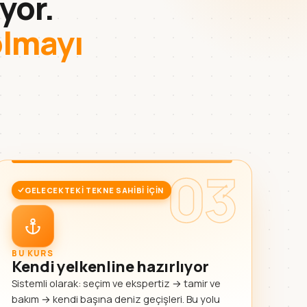
yor.
olmayı
03
GELECEKTEKI TEKNE SAHIBI IÇIN
BU KURS
Kendi yelkenline hazırlıyor
Sistemli olarak: seçim ve ekspertiz → tamir ve
bakım → kendi başına deniz geçişleri. Bu yolu