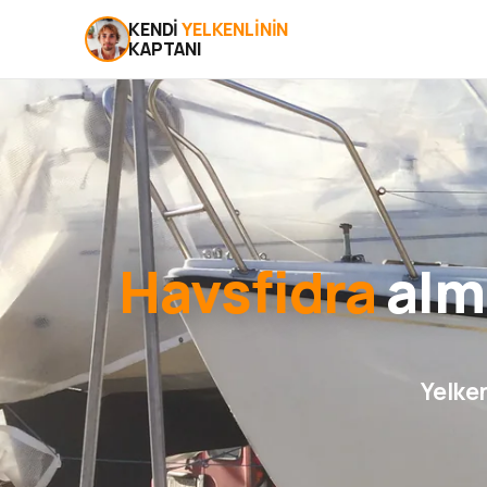
KENDI
YELKENLININ
KAPTANI
Havsfidra
alma
Yelken