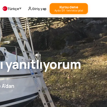
Kursu dene
Türkçe
Giriş yap
Ayda $11 · tek tıkla iptal
nı yanıtlıyorum
e A'dan