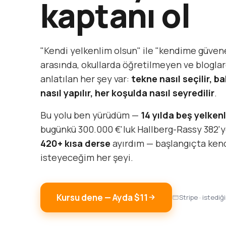
kaptanı ol
"Kendi yelkenlim olsun" ile "kendime güven
arasında, okullarda öğretilmeyen ve bloglar
anlatılan her şey var:
tekne nasıl seçilir, ba
nasıl yapılır, her koşulda nasıl seyredilir
.
Bu yolu ben yürüdüm —
14 yılda beş yelkenl
bugünkü 300.000 €'luk Hallberg-Rassy 382'y
420+ kısa derse
ayırdım — başlangıçta ke
isteyeceğim her şeyi.
Kursu dene — Ayda $11
Stripe · istediğ