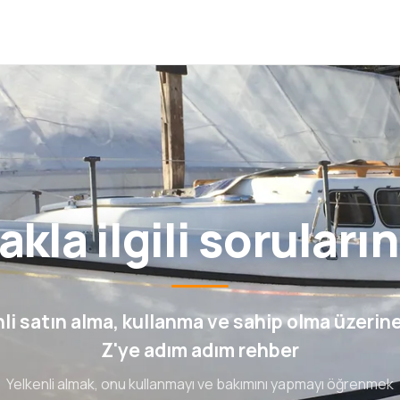
kla ilgili soruları
li satın alma, kullanma ve sahip olma üzerin
Z'ye adım adım rehber
Yelkenli almak, onu kullanmayı ve bakımını yapmayı öğrenmek