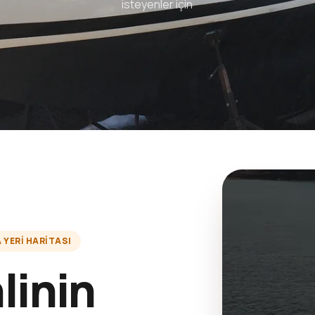
isteyenler için
YERI HARITASI
linin