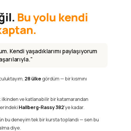
ğil.
Bu yolu kendi
kaptan.
rum. Kendi yaşadıklarımı paylaşıyorum
şarılarıyla."
lculuktayım,
28 ülke
gördüm — bir kısmını
k ilkinden ve katlanabilir bir katamarandan
ğerindeki
Hallberg-Rassy 382
'ye kadar.
tün bu deneyim tek bir kursta toplandı — sen bu
alma diye.