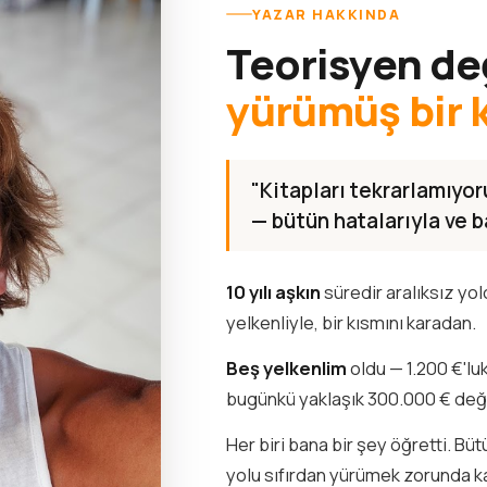
YAZAR HAKKINDA
Teorisyen de
yürümüş bir 
"Kitapları tekrarlamıyo
— bütün hatalarıyla ve ba
10 yılı aşkın
süredir aralıksız yo
yelkenliyle, bir kısmını karadan.
Beş yelkenlim
oldu — 1.200 €'lu
bugünkü yaklaşık 300.000 € de
Her biri bana bir şey öğretti. Bü
yolu sıfırdan yürümek zorunda k