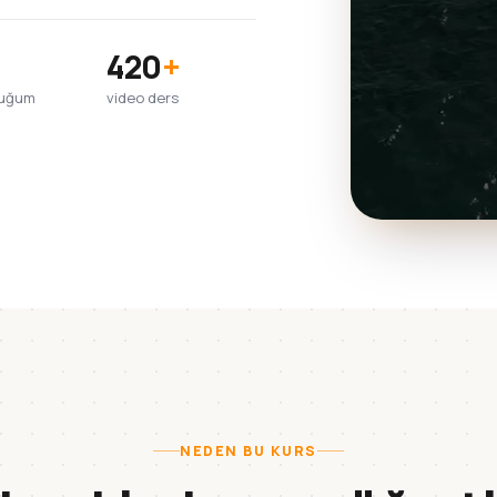
420
+
duğum
video ders
NEDEN BU KURS