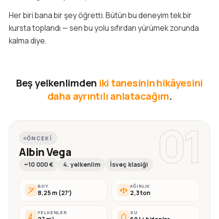
Her biri bana bir şey öğretti. Bütün bu deneyim tek bir
kursta toplandı — sen bu yolu sıfırdan yürümek zorunda
kalma diye.
Beş yelkenlimden
iki tanesinin hikâyesini
daha ayrıntılı anlatacağım
.
01
ÖNCEKI
Albin Vega
~10 000 €
4. yelkenlim
İsveç klasiği
BOY
AĞIRLIK
8,25 m (27′)
2,3 ton
YELKENLER
SU