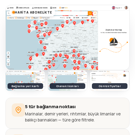
HARITA ABONELIKTE
Bağlama yeri kartı
Olanak ikonları
Günlük fiyatlar
5 tür bağlanma noktası
Marinalar, demir yerleri, rıhtımlar, büyük limanlar ve
balıkçı barınakları — türe göre filtrele.