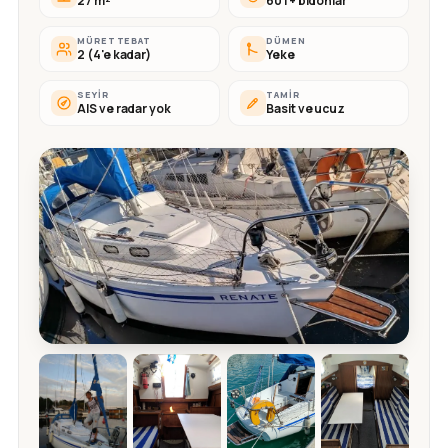
27 m²
60 l + bidonlar
MÜRETTEBAT
DÜMEN
2 (4'e kadar)
Yeke
SEYIR
TAMIR
AIS ve radar yok
Basit ve ucuz