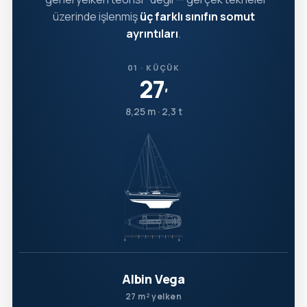
üzerinde işlenmiş
üç farklı sınıfın somut
ayrıntıları
.
01 · KÜÇÜK
27
′
8,25 m · 2,3 t
Albin Vega
27 m² yelken