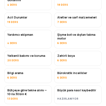
donanımı
4 DERS
18 DERS
Acil Durumlar
Aletler ve sarf malzemeleri
19 DERS
7 DERS
Yardımcı ekipman
Şişme bot ve dıştan takma
motor
4 DERS
6 DERS
Yelkenli bakımı ve koruma
Zehirli boya
YAKINDA
20 DERS
6 DERS
Bilgi arama
Bürokratik incelikler
6 DERS
6 DERS
Bütçeye göre tekne alımı —
Büyük para nasıl kaybedilir
YAKINDA
YAKINDA
10 ila 30 bin €
13 DERS
HAZIRLANIYOR