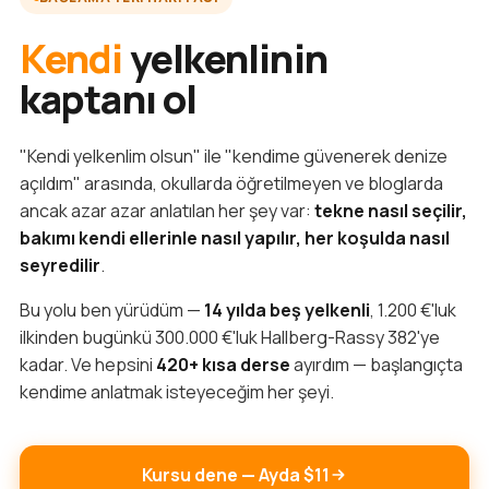
Kendi
yelkenlinin
kaptanı ol
"Kendi yelkenlim olsun" ile "kendime güvenerek denize
açıldım" arasında, okullarda öğretilmeyen ve bloglarda
ancak azar azar anlatılan her şey var:
tekne nasıl seçilir,
bakımı kendi ellerinle nasıl yapılır, her koşulda nasıl
seyredilir
.
Bu yolu ben yürüdüm —
14 yılda beş yelkenli
, 1.200 €'luk
ilkinden bugünkü 300.000 €'luk Hallberg-Rassy 382'ye
kadar. Ve hepsini
420+ kısa derse
ayırdım — başlangıçta
kendime anlatmak isteyeceğim her şeyi.
Kursu dene — Ayda $11