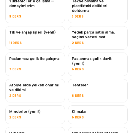
Yüklenicilerle çalışma —
Tekne boyama ve
YAKINDA
YAKINDA
deneyimlerim
plastikteki delikleri
doldurma
9 DERS
5 DERS
Tik ve ahşap işleri (yeni!)
Yedek parça satın alma,
YAKINDA
seçimi ve teslimat
11 DERS
2 DERS
Paslanmaz çelik ile çalışma
Paslanmaz çelik davit
YAKINDA
(yeni!)
7 DERS
6 DERS
Atölyelerde yelken onarımı
Tenteler
YAKINDA
ve dikimi
2 DERS
6 DERS
Minderler (yeni!)
Klimalar
YAKINDA
2 DERS
6 DERS