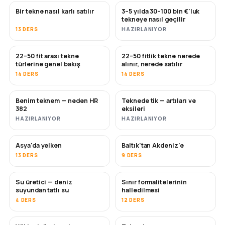
Bir tekne nasıl karlı satılır
3–5 yılda 30–100 bin €'luk
YENI
YENI
tekneye nasıl geçilir
13 DERS
HAZIRLANIYOR
22–50 fit arası tekne
22–50 fitlik tekne nerede
YAKINDA
YAKINDA
türlerine genel bakış
alınır, nerede satılır
14 DERS
14 DERS
Benim teknem — neden HR
Teknede tik — artıları ve
YAKINDA
YAKINDA
382
eksileri
HAZIRLANIYOR
HAZIRLANIYOR
Asya'da yelken
Baltık'tan Akdeniz'e
YAKINDA
YAKINDA
13 DERS
9 DERS
Su üretici — deniz
Sınır formalitelerinin
YAKINDA
suyundan tatlı su
halledilmesi
4 DERS
12 DERS