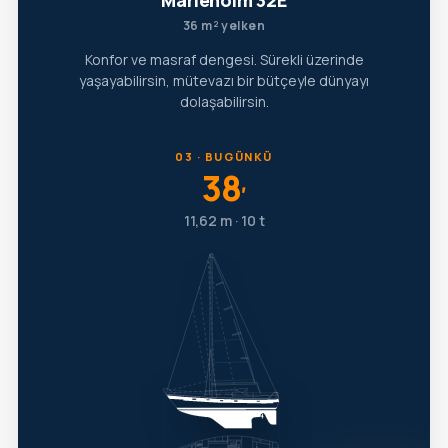
Marieholm 32E
36 m² yelken
Konfor ve masraf dengesi. Sürekli üzerinde
yaşayabilirsin, mütevazı bir bütçeyle dünyayı
dolaşabilirsin.
03 · BUGÜNKÜ
38
′
11,62 m · 10 t