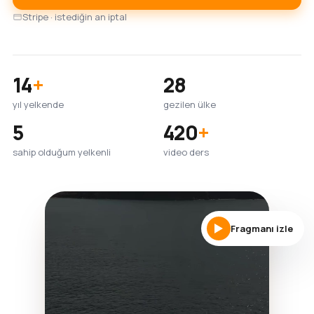
Stripe · istediğin an iptal
14
+
28
yıl yelkende
gezilen ülke
5
420
+
sahip olduğum yelkenli
video ders
Fragmanı izle