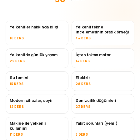
Yelkenliler hakkında bilgi
Yelkenli tekne
incelemesinin pratik örneği
16 DERS
44 DERS
Yelkenlide günlük yaşam
İçten takma motor
22 DERS
14 DERS
Su temini
Elektrik
15 DERS
28 DERS
Modern cihazlar, seyir
Denizcilik düğümleri
12 DERS
23 DERS
Makine ile yelkenli
Yakıt sorunları (yeni!)
kullanımı
11 DERS
3 DERS