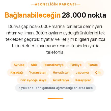
ABONELIĞIN PARÇASI
Bağlanabileceğin
28.000 nokta
Dünya çapında 6.000+ marina, binlerce demir yeri,
rıhtım ve liman. Bütün kıyıların uydu görüntülerini tek
tek elden geçirdik; fiyatlar ve iletişim bilgileri yalnızca
birinci elden: marinanın resmi sitesinden ya da
telefonla.
Avrupa
ABD
İskandinavya
Türkiye
Tunus
Karadağ
Yunanistan
Hırvatistan
Japonya
Çin
Güneydoğu Asya
Avustralya
Karayipler
+ yelkencilerin genelde uğramadığı onlarca ülke