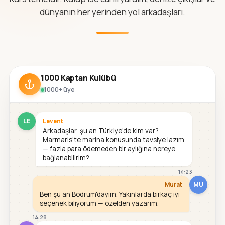
dünyanın her yerinden yol arkadaşları.
1000 Kaptan Kulübü
1000+ üye
LE
Levent
Arkadaşlar, şu an Türkiye'de kim var?
Marmaris'te marina konusunda tavsiye lazım
— fazla para ödemeden bir aylığına nereye
bağlanabilirim?
14:23
MU
Murat
Ben şu an Bodrum'dayım. Yakınlarda birkaç iyi
seçenek biliyorum — özelden yazarım.
14:28