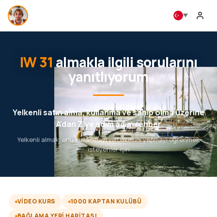
IW 31
almakla ilgili sorularını
yanıtlıyorum
Yelkenli satın alma, kullanma ve sahip olma üzerine
A'dan Z'ye adım adım rehber
Yelkenli almak, onu kullanmayı ve bakımını yapmayı öğrenmek
isteyenler için
VIDEO KURS
1000 KAPTAN KULÜBÜ
BAĞLAMA YERI HARITASI