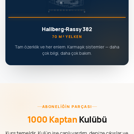
Hallberg-Rassy 382
70 M² YELKEN
Tam özerklik ve her enlem. Karmaşık sistemler — daha
çok bilgi, daha çok bakım.
ABONELIĞIN PARÇASI
1000 Kaptan
Kulübü
Kurs temeldir. Kulüp ise canlı yardım, denize çıkışlar ve