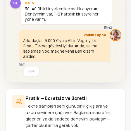
SE
Selin
30–40 fitlik bir yelkenlide pratik arıyorum.
Deneyimim var, 1–2 haftalık bir seyre her
yöne varım.
15:42
Vadim Luppo
Arkadaşlar, 5.000 €'ya o Albin Vega iyi bir
fırsat. Tekne gövdesi iyi durumda, salma
saplaması yok, makine yeni! Ben olsam
alırdım.
16:11
Pratik — ücretsiz ve ücretli
Tekne sahipleri seni günübirlik çıkışlara ve
uzun seyirlere çağırıyor. Bağlama masrafını,
giderleri ya da sadece deneyimi paylaşın —
çarter okullarına gerek yok.