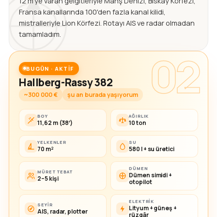
12 m'ye varan gelgitleriyle Manş Denizi, Biskay Körfezi,
Fransa kanallarında 100'den fazla kanal kilidi,
mistralleriyle Lion Körfezi. Rotayı AIS ve radar olmadan
tamamladım.
02
BUGÜN · AKTIF
Hallberg-Rassy 382
~300 000 €
şu an burada yaşıyorum
BOY
AĞIRLIK
11,62 m (38′)
10 ton
YELKENLER
SU
70 m²
580 l + su üretici
DÜMEN
MÜRETTEBAT
Dümen simidi +
2–5 kişi
otopilot
ELEKTRIK
SEYIR
Lityum + güneş +
AIS, radar, plotter
rüzgâr