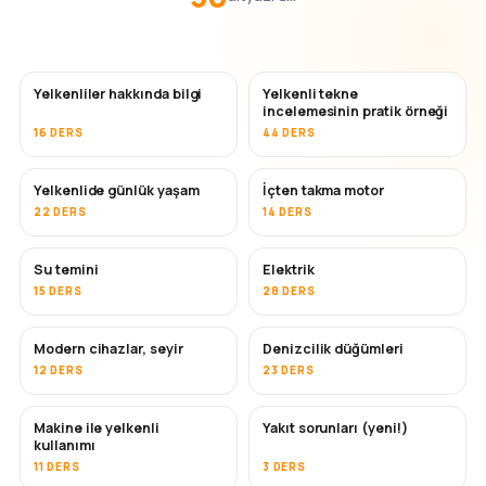
Yelkenliler hakkında bilgi
Yelkenli tekne
incelemesinin pratik örneği
16 DERS
44 DERS
Yelkenlide günlük yaşam
İçten takma motor
22 DERS
14 DERS
Su temini
Elektrik
15 DERS
28 DERS
Modern cihazlar, seyir
Denizcilik düğümleri
12 DERS
23 DERS
Makine ile yelkenli
Yakıt sorunları (yeni!)
kullanımı
11 DERS
3 DERS