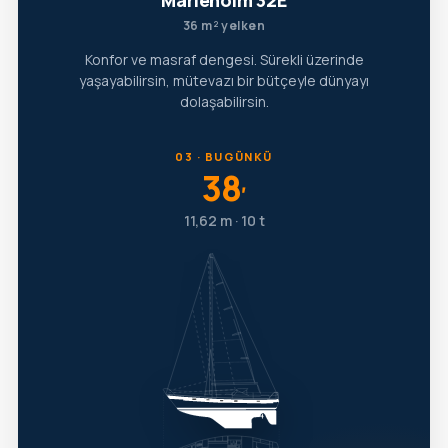
Marieholm 32E
36 m² yelken
Konfor ve masraf dengesi. Sürekli üzerinde
yaşayabilirsin, mütevazı bir bütçeyle dünyayı
dolaşabilirsin.
03 · BUGÜNKÜ
38
′
11,62 m · 10 t