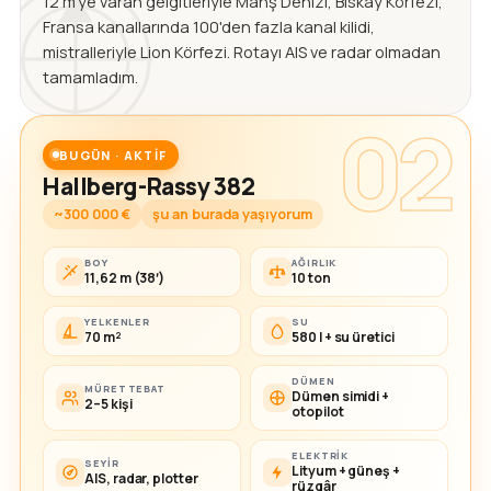
12 m'ye varan gelgitleriyle Manş Denizi, Biskay Körfezi,
Fransa kanallarında 100'den fazla kanal kilidi,
mistralleriyle Lion Körfezi. Rotayı AIS ve radar olmadan
tamamladım.
02
BUGÜN · AKTIF
Hallberg-Rassy 382
~300 000 €
şu an burada yaşıyorum
BOY
AĞIRLIK
11,62 m (38′)
10 ton
YELKENLER
SU
70 m²
580 l + su üretici
DÜMEN
MÜRETTEBAT
Dümen simidi +
2–5 kişi
otopilot
ELEKTRIK
SEYIR
Lityum + güneş +
AIS, radar, plotter
rüzgâr