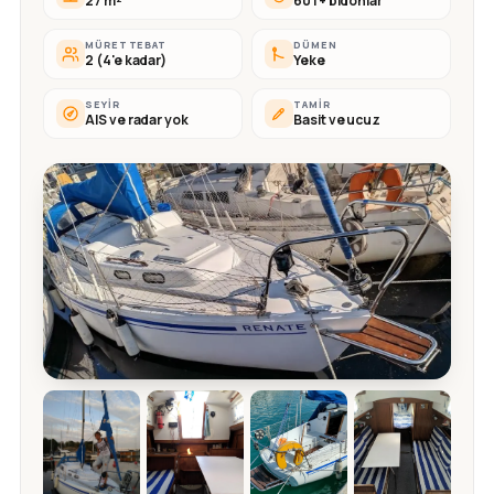
27 m²
60 l + bidonlar
MÜRETTEBAT
DÜMEN
2 (4'e kadar)
Yeke
SEYIR
TAMIR
AIS ve radar yok
Basit ve ucuz