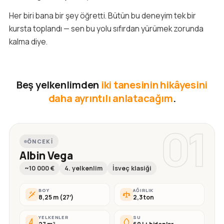
Her biri bana bir şey öğretti. Bütün bu deneyim tek bir
kursta toplandı — sen bu yolu sıfırdan yürümek zorunda
kalma diye.
Beş yelkenlimden
iki tanesinin hikâyesini
daha ayrıntılı anlatacağım
.
01
ÖNCEKI
Albin Vega
~10 000 €
4. yelkenlim
İsveç klasiği
BOY
AĞIRLIK
8,25 m (27′)
2,3 ton
YELKENLER
SU