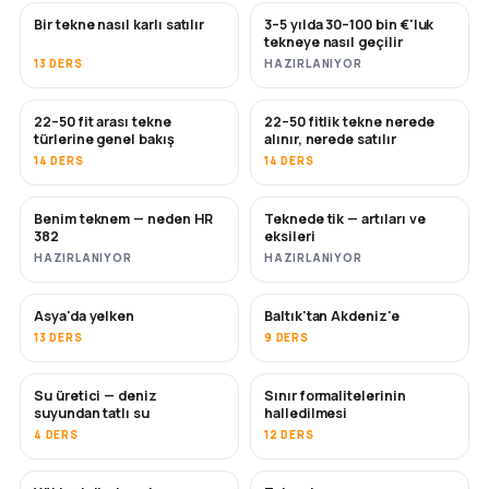
Bir tekne nasıl karlı satılır
3–5 yılda 30–100 bin €'luk
YENI
YENI
tekneye nasıl geçilir
13 DERS
HAZIRLANIYOR
22–50 fit arası tekne
22–50 fitlik tekne nerede
YAKINDA
YAKINDA
türlerine genel bakış
alınır, nerede satılır
14 DERS
14 DERS
Benim teknem — neden HR
Teknede tik — artıları ve
YAKINDA
YAKINDA
382
eksileri
HAZIRLANIYOR
HAZIRLANIYOR
Asya'da yelken
Baltık'tan Akdeniz'e
YAKINDA
YAKINDA
13 DERS
9 DERS
Su üretici — deniz
Sınır formalitelerinin
YAKINDA
suyundan tatlı su
halledilmesi
4 DERS
12 DERS