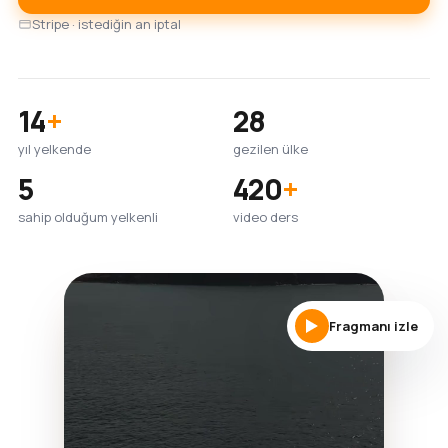
Stripe · istediğin an iptal
14
+
28
yıl yelkende
gezilen ülke
5
420
+
sahip olduğum yelkenli
video ders
Fragmanı izle