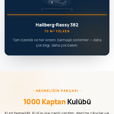
Hallberg-Rassy 382
70 M² YELKEN
Tam özerklik ve her enlem. Karmaşık sistemler — daha
çok bilgi, daha çok bakım.
ABONELIĞIN PARÇASI
1000 Kaptan
Kulübü
Kurs temeldir. Kulüp ise canlı yardım, denize çıkışlar ve