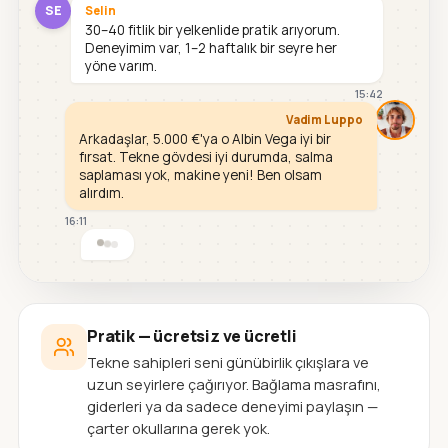
SE
Selin
30–40 fitlik bir yelkenlide pratik arıyorum.
Deneyimim var, 1–2 haftalık bir seyre her
yöne varım.
15:42
Vadim Luppo
Arkadaşlar, 5.000 €'ya o Albin Vega iyi bir
fırsat. Tekne gövdesi iyi durumda, salma
saplaması yok, makine yeni! Ben olsam
alırdım.
16:11
Pratik — ücretsiz ve ücretli
Tekne sahipleri seni günübirlik çıkışlara ve
uzun seyirlere çağırıyor. Bağlama masrafını,
giderleri ya da sadece deneyimi paylaşın —
çarter okullarına gerek yok.