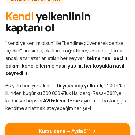
Kendi
yelkenlinin
kaptanı ol
"Kendi yelkenlim olsun" ile "kendime güvenerek denize
açıldım" arasında, okullarda öğretilmeyen ve bloglarda
ancak azar azar anlatılan her şey var:
tekne nasıl seçilir,
bakımı kendi ellerinle nasıl yapılır, her koşulda nasıl
seyredilir
.
Bu yolu ben yürüdüm —
14 yılda beş yelkenli
, 1.200 €'luk
ilkinden bugünkü 300.000 €'luk Hallberg-Rassy 382'ye
kadar. Ve hepsini
420+ kısa derse
ayırdım — başlangıçta
kendime anlatmak isteyeceğim her şeyi.
Kursu dene — Ayda $11