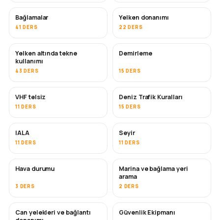
Bağlamalar
Yelken donanımı
41 DERS
22 DERS
Yelken altında tekne
Demirleme
kullanımı
43 DERS
15 DERS
VHF telsiz
Deniz Trafik Kuralları
11 DERS
15 DERS
IALA
Seyir
11 DERS
11 DERS
Hava durumu
Marina ve bağlama yeri
arama
3 DERS
2 DERS
Can yelekleri ve bağlantı
Güvenlik Ekipmanı