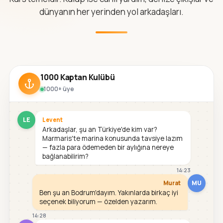
dünyanın her yerinden yol arkadaşları.
1000 Kaptan Kulübü
1000+ üye
LE
Levent
Arkadaşlar, şu an Türkiye'de kim var?
Marmaris'te marina konusunda tavsiye lazım
— fazla para ödemeden bir aylığına nereye
bağlanabilirim?
14:23
MU
Murat
Ben şu an Bodrum'dayım. Yakınlarda birkaç iyi
seçenek biliyorum — özelden yazarım.
14:28