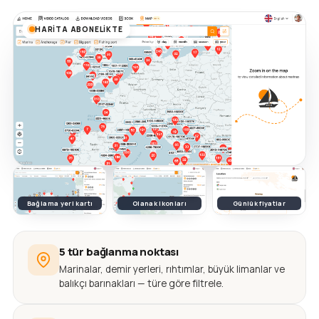
HARITA ABONELIKTE
Bağlama yeri kartı
Olanak ikonları
Günlük fiyatlar
5 tür bağlanma noktası
Marinalar, demir yerleri, rıhtımlar, büyük limanlar ve
balıkçı barınakları — türe göre filtrele.