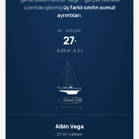
üzerinde işlenmiş
üç farklı sınıfın somut
ayrıntıları
.
01 · KÜÇÜK
27
′
8,25 m · 2,3 t
Albin Vega
27 m² yelken