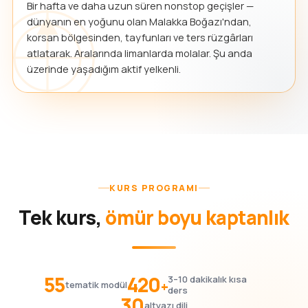
Bir hafta ve daha uzun süren nonstop geçişler —
dünyanın en yoğunu olan Malakka Boğazı'ndan,
korsan bölgesinden, tayfunları ve ters rüzgârları
atlatarak. Aralarında limanlarda molalar. Şu anda
üzerinde yaşadığım aktif yelkenli.
KURS PROGRAMI
Tek kurs,
ömür boyu kaptanlık
55
420
3–10 dakikalık kısa
+
tematik modül
ders
30
altyazı dili