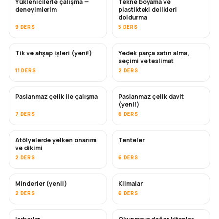
Yüklenicilerle çalışma —
Tekne boyama ve
YAKINDA
YAKINDA
deneyimlerim
plastikteki delikleri
doldurma
9 DERS
5 DERS
Tik ve ahşap işleri (yeni!)
Yedek parça satın alma,
YAKINDA
seçimi ve teslimat
11 DERS
2 DERS
Paslanmaz çelik ile çalışma
Paslanmaz çelik davit
YAKINDA
(yeni!)
7 DERS
6 DERS
Atölyelerde yelken onarımı
Tenteler
YAKINDA
ve dikimi
2 DERS
6 DERS
Minderler (yeni!)
Klimalar
YAKINDA
2 DERS
6 DERS