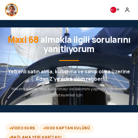
Maxi 68
almakla ilgili sorularını
yanıtlıyorum
Yelkenli satın alma, kullanma ve sahip olma üzerine
A'dan Z'ye adım adım rehber
Yelkenli almak, onu kullanmayı ve bakımını yapmayı öğrenmek
isteyenler için
VIDEO KURS
1000 KAPTAN KULÜBÜ
BAĞLAMA YERI HARITASI