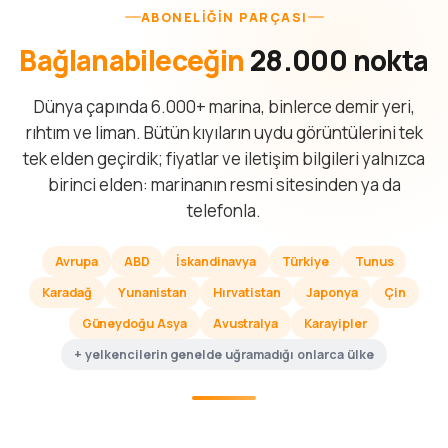
ABONELIĞIN PARÇASI
Bağlanabileceğin
28.000 nokta
Dünya çapında 6.000+ marina, binlerce demir yeri,
rıhtım ve liman. Bütün kıyıların uydu görüntülerini tek
tek elden geçirdik; fiyatlar ve iletişim bilgileri yalnızca
birinci elden: marinanın resmi sitesinden ya da
telefonla.
Avrupa
ABD
İskandinavya
Türkiye
Tunus
Karadağ
Yunanistan
Hırvatistan
Japonya
Çin
Güneydoğu Asya
Avustralya
Karayipler
+ yelkencilerin genelde uğramadığı onlarca ülke