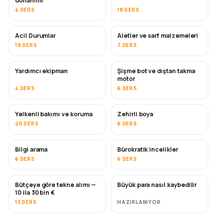
donanımı
4 DERS
18 DERS
Acil Durumlar
Aletler ve sarf malzemeleri
19 DERS
7 DERS
Yardımcı ekipman
Şişme bot ve dıştan takma
motor
4 DERS
6 DERS
Yelkenli bakımı ve koruma
Zehirli boya
YAKINDA
20 DERS
6 DERS
Bilgi arama
Bürokratik incelikler
6 DERS
6 DERS
Bütçeye göre tekne alımı —
Büyük para nasıl kaybedilir
YAKINDA
YAKINDA
10 ila 30 bin €
13 DERS
HAZIRLANIYOR