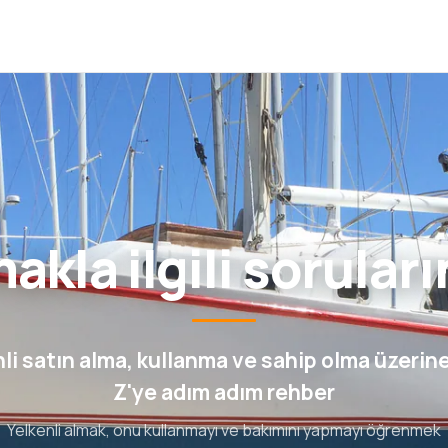
akla ilgili sorular
li satın alma, kullanma ve sahip olma üzerin
Z'ye adım adım rehber
Yelkenli almak, onu kullanmayı ve bakımını yapmayı öğrenmek