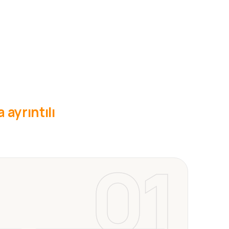
 ayrıntılı
01