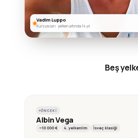
Vadim Luppo
Kurs yazarı · yelken altında 14 yıl
Beş yel
ÖNCEKI
Albin Vega
~10 000 €
4. yelkenlim
İsveç klasiği