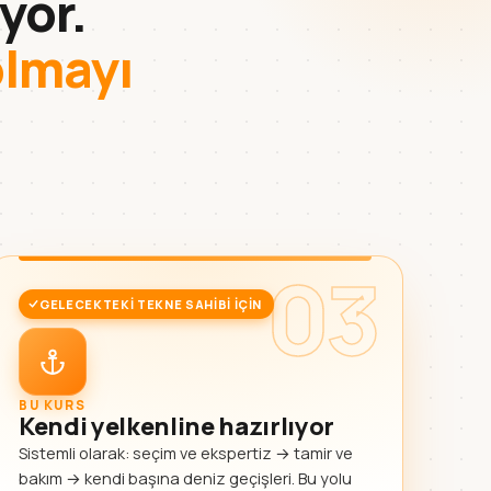
yor.
olmayı
03
GELECEKTEKI TEKNE SAHIBI IÇIN
BU KURS
Kendi yelkenline hazırlıyor
Sistemli olarak: seçim ve ekspertiz → tamir ve
bakım → kendi başına deniz geçişleri. Bu yolu