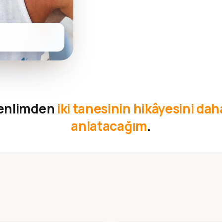
kenlimden
iki tanesinin hikâyesini daha
anlatacağım
.