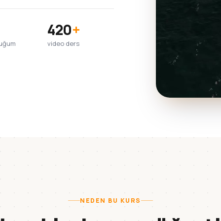
420
+
duğum
video ders
NEDEN BU KURS