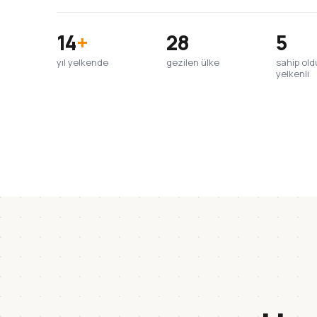
14
+
28
5
yıl yelkende
gezilen ülke
sahip ol
yelkenli