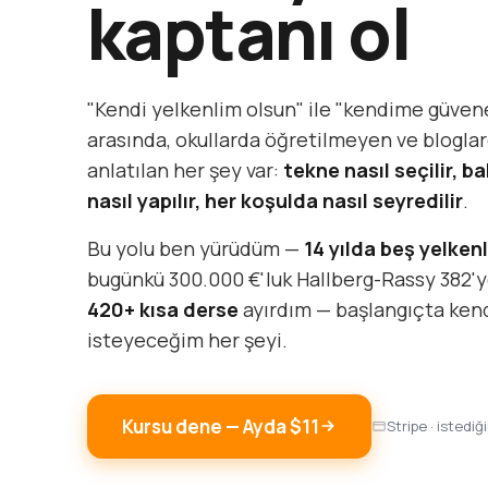
kaptanı ol
"Kendi yelkenlim olsun" ile "kendime güven
arasında, okullarda öğretilmeyen ve bloglar
anlatılan her şey var:
tekne nasıl seçilir, ba
nasıl yapılır, her koşulda nasıl seyredilir
.
Bu yolu ben yürüdüm —
14 yılda beş yelkenl
bugünkü 300.000 €'luk Hallberg-Rassy 382'y
420+ kısa derse
ayırdım — başlangıçta ke
isteyeceğim her şeyi.
Kursu dene — Ayda $11
Stripe · istediğ