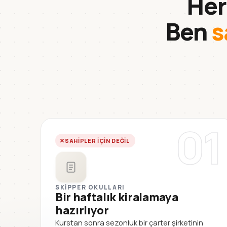
Her
Ben
s
01
SAHIPLER IÇIN DEĞIL
SKIPPER OKULLARI
Bir haftalık kiralamaya
hazırlıyor
Kurstan sonra sezonluk bir çarter şirketinin