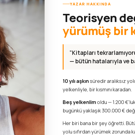
YAZAR HAKKINDA
Teorisyen de
yürümüş bir 
"Kitapları tekrarlamıyo
— bütün hatalarıyla ve ba
10 yılı aşkın
süredir aralıksız yo
yelkenliyle, bir kısmını karadan.
Beş yelkenlim
oldu — 1.200 €'lu
bugünkü yaklaşık 300.000 € de
Her biri bana bir şey öğretti. Bü
yolu sıfırdan yürümek zorunda k