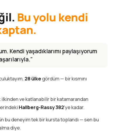
ğil.
Bu yolu kendi
kaptan.
rum. Kendi yaşadıklarımı paylaşıyorum
şarılarıyla."
lculuktayım,
28 ülke
gördüm — bir kısmını
k ilkinden ve katlanabilir bir katamarandan
ğerindeki
Hallberg-Rassy 382
'ye kadar.
tün bu deneyim tek bir kursta toplandı — sen bu
alma diye.