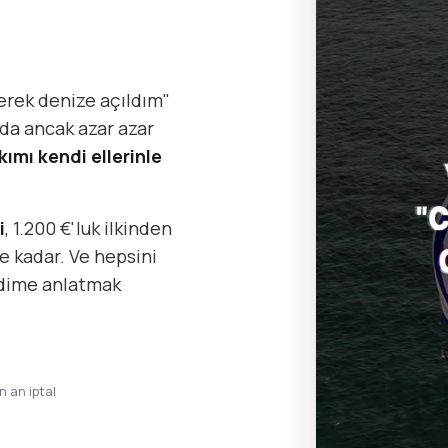
erek denize açıldım"
da ancak azar azar
kımı kendi ellerinle
i
, 1.200 €'luk ilkinden
e kadar. Ve hepsini
ndime anlatmak
in an iptal