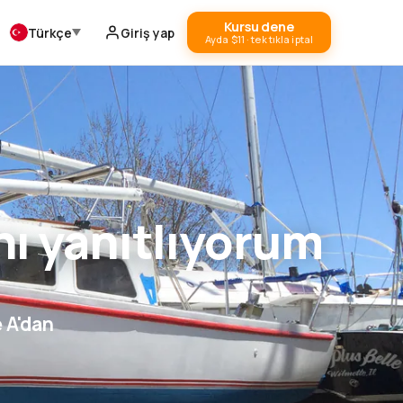
Kursu dene
Türkçe
Giriş yap
Ayda $11 · tek tıkla iptal
ını yanıtlıyorum
e A'dan