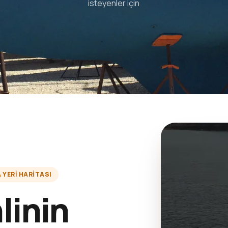
isteyenler için
YERI HARITASI
linin