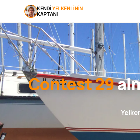
KENDI
YELKENLININ
KAPTANI
Contest 29
alm
Yelken