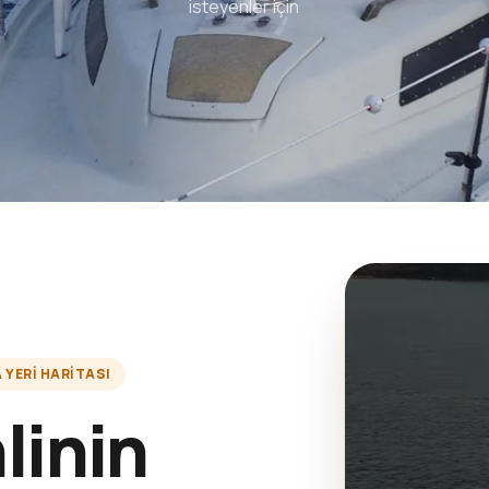
isteyenler için
YERI HARITASI
linin