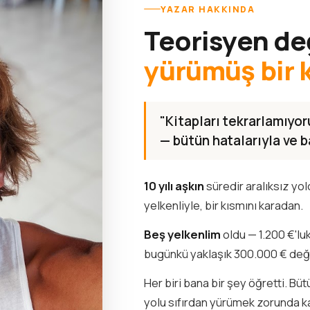
YAZAR HAKKINDA
Teorisyen de
yürümüş bir 
"Kitapları tekrarlamıyo
— bütün hatalarıyla ve ba
10 yılı aşkın
süredir aralıksız yo
yelkenliyle, bir kısmını karadan.
Beş yelkenlim
oldu — 1.200 €'lu
bugünkü yaklaşık 300.000 € de
Her biri bana bir şey öğretti. Bü
yolu sıfırdan yürümek zorunda k