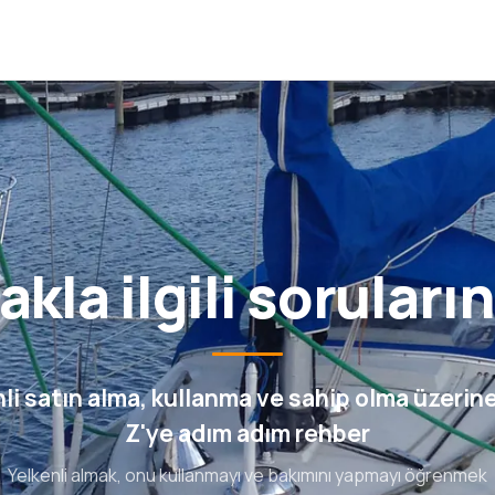
kla ilgili soruları
li satın alma, kullanma ve sahip olma üzerin
Z'ye adım adım rehber
Yelkenli almak, onu kullanmayı ve bakımını yapmayı öğrenmek