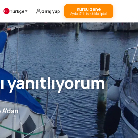
Kursu dene
Türkçe
Giriş yap
Ayda $11 · tek tıkla iptal
nı yanıtlıyorum
e A'dan