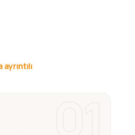
 ayrıntılı
01