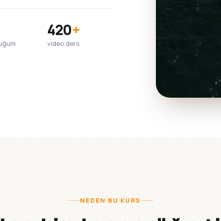
420
+
duğum
video ders
NEDEN BU KURS