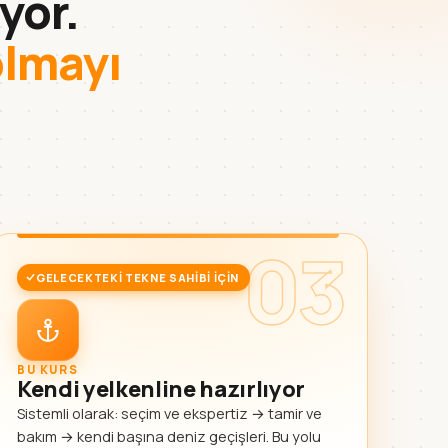
yor.
olmayı
03
GELECEKTEKI TEKNE SAHIBI IÇIN
BU KURS
Kendi yelkenline hazırlıyor
Sistemli olarak: seçim ve ekspertiz → tamir ve
bakım → kendi başına deniz geçişleri. Bu yolu