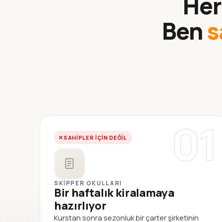
Her
Ben
s
01
SAHIPLER IÇIN DEĞIL
SKIPPER OKULLARI
Bir haftalık kiralamaya
hazırlıyor
Kurstan sonra sezonluk bir çarter şirketinin