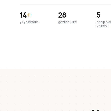
14
+
28
5
yıl yelkende
gezilen ülke
sahip ol
yelkenli