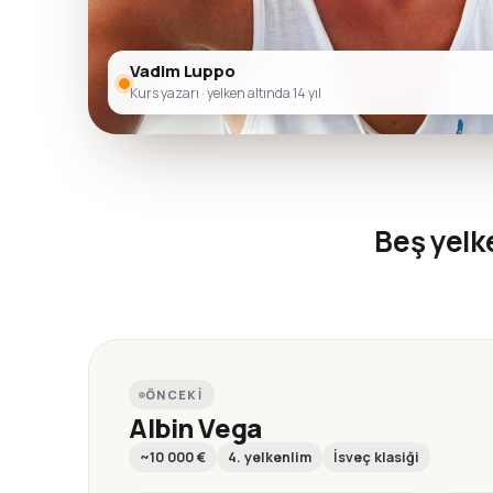
Vadim Luppo
Kurs yazarı · yelken altında 14 yıl
Beş yel
ÖNCEKI
Albin Vega
~10 000 €
4. yelkenlim
İsveç klasiği