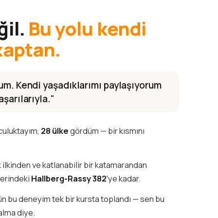
ğil.
Bu yolu kendi
kaptan.
rum. Kendi yaşadıklarımı paylaşıyorum
şarılarıyla."
lculuktayım,
28 ülke
gördüm — bir kısmını
k ilkinden ve katlanabilir bir katamarandan
ğerindeki
Hallberg-Rassy 382
'ye kadar.
tün bu deneyim tek bir kursta toplandı — sen bu
alma diye.