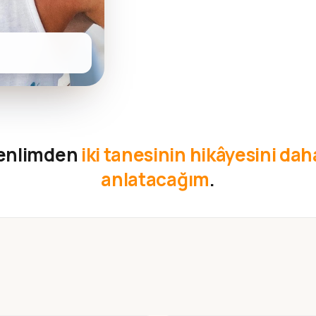
kenlimden
iki tanesinin hikâyesini daha
anlatacağım
.