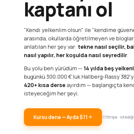
kaptanı ol
"Kendi yelkenlim olsun" ile "kendime güven
arasında, okullarda öğretilmeyen ve bloglar
anlatılan her şey var:
tekne nasıl seçilir, ba
nasıl yapılır, her koşulda nasıl seyredilir
.
Bu yolu ben yürüdüm —
14 yılda beş yelkenl
bugünkü 300.000 €'luk Hallberg-Rassy 382'y
420+ kısa derse
ayırdım — başlangıçta ke
isteyeceğim her şeyi.
Kursu dene — Ayda $11
Stripe · istediğ