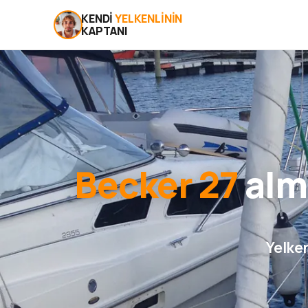
KENDI
YELKENLININ
KAPTANI
Becker 27
alma
Yelken