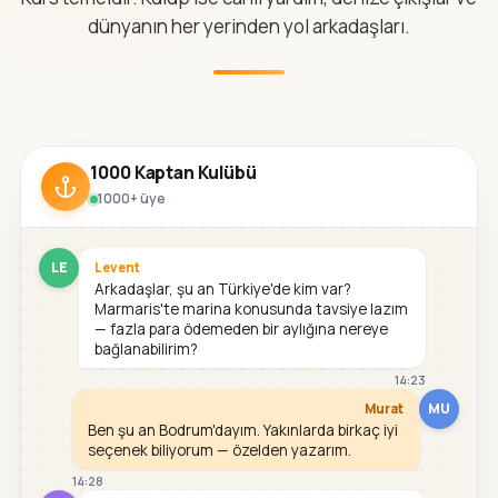
dünyanın her yerinden yol arkadaşları.
1000 Kaptan Kulübü
1000+ üye
LE
Levent
Arkadaşlar, şu an Türkiye'de kim var?
Marmaris'te marina konusunda tavsiye lazım
— fazla para ödemeden bir aylığına nereye
bağlanabilirim?
14:23
MU
Murat
Ben şu an Bodrum'dayım. Yakınlarda birkaç iyi
seçenek biliyorum — özelden yazarım.
14:28