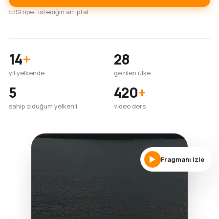
Stripe · istediğin an iptal
14
+
28
yıl yelkende
gezilen ülke
5
420
+
sahip olduğum yelkenli
video ders
Fragmanı izle