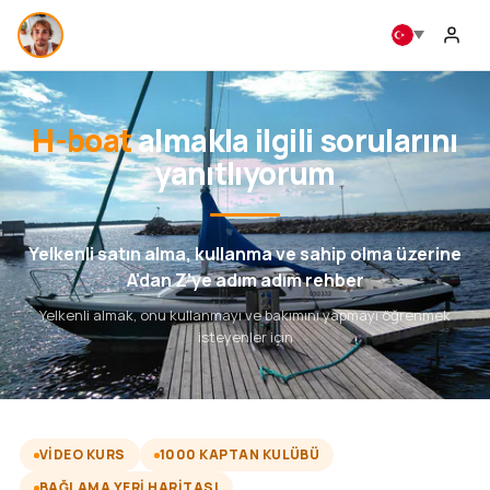
H-boat
almakla ilgili sorularını
yanıtlıyorum
Yelkenli satın alma, kullanma ve sahip olma üzerine
A'dan Z'ye adım adım rehber
Yelkenli almak, onu kullanmayı ve bakımını yapmayı öğrenmek
isteyenler için
VIDEO KURS
1000 KAPTAN KULÜBÜ
BAĞLAMA YERI HARITASI