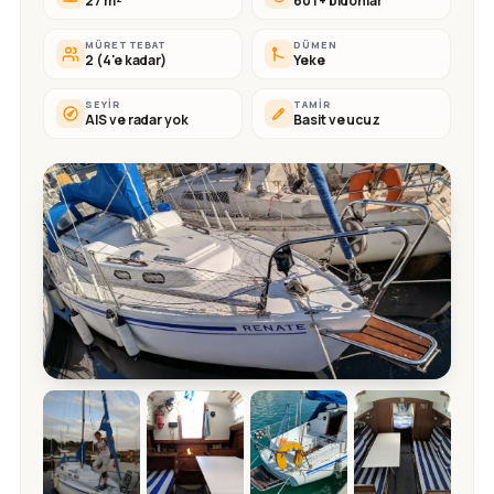
27 m²
60 l + bidonlar
MÜRETTEBAT
DÜMEN
2 (4'e kadar)
Yeke
SEYIR
TAMIR
AIS ve radar yok
Basit ve ucuz