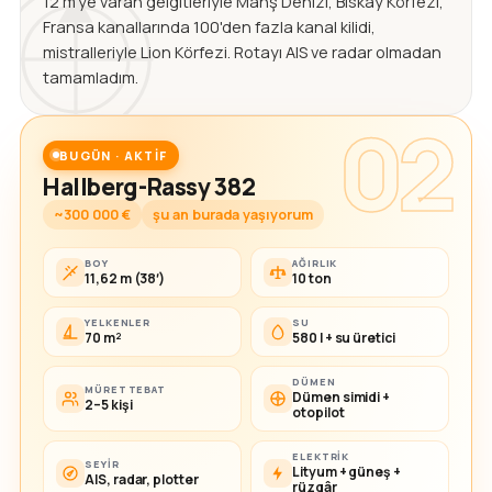
12 m'ye varan gelgitleriyle Manş Denizi, Biskay Körfezi,
Fransa kanallarında 100'den fazla kanal kilidi,
mistralleriyle Lion Körfezi. Rotayı AIS ve radar olmadan
tamamladım.
02
BUGÜN · AKTIF
Hallberg-Rassy 382
~300 000 €
şu an burada yaşıyorum
BOY
AĞIRLIK
11,62 m (38′)
10 ton
YELKENLER
SU
70 m²
580 l + su üretici
DÜMEN
MÜRETTEBAT
Dümen simidi +
2–5 kişi
otopilot
ELEKTRIK
SEYIR
Lityum + güneş +
AIS, radar, plotter
rüzgâr