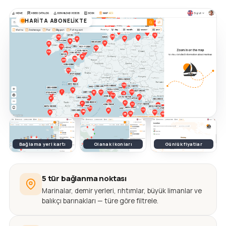
HARITA ABONELIKTE
Bağlama yeri kartı
Olanak ikonları
Günlük fiyatlar
5 tür bağlanma noktası
Marinalar, demir yerleri, rıhtımlar, büyük limanlar ve
balıkçı barınakları — türe göre filtrele.