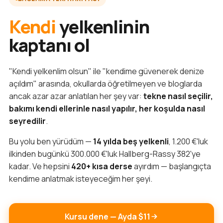
Kendi
yelkenlinin
kaptanı ol
"Kendi yelkenlim olsun" ile "kendime güvenerek denize
açıldım" arasında, okullarda öğretilmeyen ve bloglarda
ancak azar azar anlatılan her şey var:
tekne nasıl seçilir,
bakımı kendi ellerinle nasıl yapılır, her koşulda nasıl
seyredilir
.
Bu yolu ben yürüdüm —
14 yılda beş yelkenli
, 1.200 €'luk
ilkinden bugünkü 300.000 €'luk Hallberg-Rassy 382'ye
kadar. Ve hepsini
420+ kısa derse
ayırdım — başlangıçta
kendime anlatmak isteyeceğim her şeyi.
Kursu dene — Ayda $11