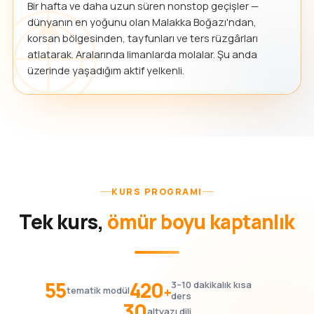
Bir hafta ve daha uzun süren nonstop geçişler —
dünyanın en yoğunu olan Malakka Boğazı'ndan,
korsan bölgesinden, tayfunları ve ters rüzgârları
atlatarak. Aralarında limanlarda molalar. Şu anda
üzerinde yaşadığım aktif yelkenli.
KURS PROGRAMI
Tek kurs,
ömür boyu kaptanlık
55
420
3–10 dakikalık kısa
+
tematik modül
ders
30
altyazı dili