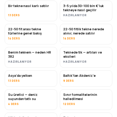
Bir tekne nasıl karlı satılır
3–5 yılda 30–100 bin €'luk
YENI
YENI
tekneye nasıl geçilir
13 DERS
HAZIRLANIYOR
22–50 fit arası tekne
22–50 fitlik tekne nerede
YAKINDA
YAKINDA
türlerine genel bakış
alınır, nerede satılır
14 DERS
14 DERS
Benim teknem — neden HR
Teknede tik — artıları ve
YAKINDA
YAKINDA
382
eksileri
HAZIRLANIYOR
HAZIRLANIYOR
Asya'da yelken
Baltık'tan Akdeniz'e
YAKINDA
YAKINDA
13 DERS
9 DERS
Su üretici — deniz
Sınır formalitelerinin
YAKINDA
suyundan tatlı su
halledilmesi
4 DERS
12 DERS