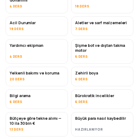
donanımı
4 DERS
18 DERS
Acil Durumlar
Aletler ve sarf malzemeleri
19 DERS
7 DERS
Yardımcı ekipman
Şişme bot ve dıştan takma
motor
4 DERS
6 DERS
Yelkenli bakımı ve koruma
Zehirli boya
YAKINDA
20 DERS
6 DERS
Bilgi arama
Bürokratik incelikler
6 DERS
6 DERS
Bütçeye göre tekne alımı —
Büyük para nasıl kaybedilir
YAKINDA
YAKINDA
10 ila 30 bin €
13 DERS
HAZIRLANIYOR