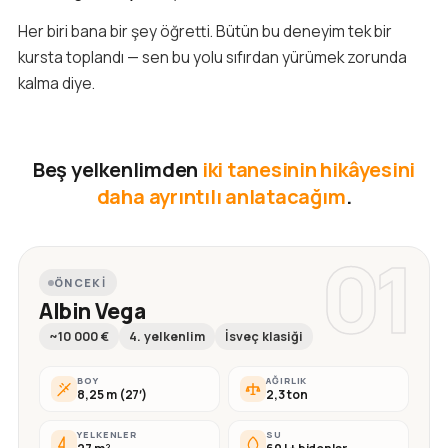
Her biri bana bir şey öğretti. Bütün bu deneyim tek bir
kursta toplandı — sen bu yolu sıfırdan yürümek zorunda
kalma diye.
Beş yelkenlimden
iki tanesinin hikâyesini
daha ayrıntılı anlatacağım
.
01
ÖNCEKI
Albin Vega
~10 000 €
4. yelkenlim
İsveç klasiği
BOY
AĞIRLIK
8,25 m (27′)
2,3 ton
YELKENLER
SU