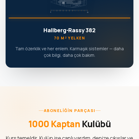
Hallberg-Rassy 382
70 M² YELKEN
Tam özerklik ve her enlem. Karmaşık sistemler — daha
çok bilgi, daha çok bakım.
ABONELIĞIN PARÇASI
1000 Kaptan
Kulübü
Kurs temeldir. Kulüp ise canlı yardım, denize çıkışlar ve