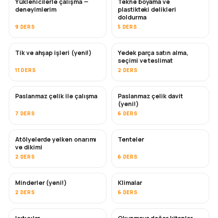
Yüklenicilerle çalışma —
Tekne boyama ve
YAKINDA
YAKINDA
deneyimlerim
plastikteki delikleri
doldurma
9 DERS
5 DERS
Tik ve ahşap işleri (yeni!)
Yedek parça satın alma,
YAKINDA
seçimi ve teslimat
11 DERS
2 DERS
Paslanmaz çelik ile çalışma
Paslanmaz çelik davit
YAKINDA
(yeni!)
7 DERS
6 DERS
Atölyelerde yelken onarımı
Tenteler
YAKINDA
ve dikimi
2 DERS
6 DERS
Minderler (yeni!)
Klimalar
YAKINDA
2 DERS
6 DERS