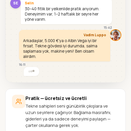
SE
Selin
30–40 fitlik bir yelkenlide pratik arıyorum.
Deneyimim var, 1–2 haftalık bir seyre her
yöne varım.
15:42
Vadim Luppo
Arkadaşlar, 5.000 €'ya o Albin Vega iyi bir
fırsat. Tekne gövdesi iyi durumda, salma
saplaması yok, makine yeni! Ben olsam
alırdım.
16:11
Pratik — ücretsiz ve ücretli
Tekne sahipleri seni günübirlik çıkışlara ve
uzun seyirlere çağırıyor. Bağlama masrafını,
giderleri ya da sadece deneyimi paylaşın —
çarter okullarına gerek yok.