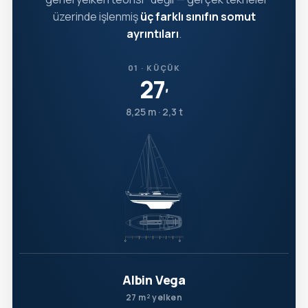
üzerinde işlenmiş
üç farklı sınıfın somut
ayrıntıları
.
01 · KÜÇÜK
27
′
8,25 m · 2,3 t
Albin Vega
27 m² yelken