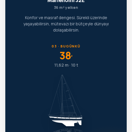
Marieholm 32E
36 m² yelken
Konfor ve masraf dengesi. Sürekli üzerinde
yaşayabilirsin, mütevazı bir bütçeyle dünyayı
dolaşabilirsin.
03 · BUGÜNKÜ
38
′
11,62 m · 10 t