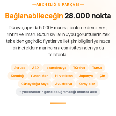
ABONELIĞIN PARÇASI
Bağlanabileceğin
28.000 nokta
Dünya çapında 6.000+ marina, binlerce demir yeri,
rıhtım ve liman. Bütün kıyıların uydu görüntülerini tek
tek elden geçirdik; fiyatlar ve iletişim bilgileri yalnızca
birinci elden: marinanın resmi sitesinden ya da
telefonla.
Avrupa
ABD
İskandinavya
Türkiye
Tunus
Karadağ
Yunanistan
Hırvatistan
Japonya
Çin
Güneydoğu Asya
Avustralya
Karayipler
+ yelkencilerin genelde uğramadığı onlarca ülke