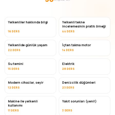
Yelkenliler hakkında bilgi
Yelkenli tekne
incelemesinin pratik örneği
16 DERS
44 DERS
Yelkenlide günlük yaşam
İçten takma motor
22 DERS
14 DERS
Su temini
Elektrik
15 DERS
28 DERS
Modern cihazlar, seyir
Denizcilik düğümleri
12 DERS
23 DERS
Makine ile yelkenli
Yakıt sorunları (yeni!)
kullanımı
11 DERS
3 DERS