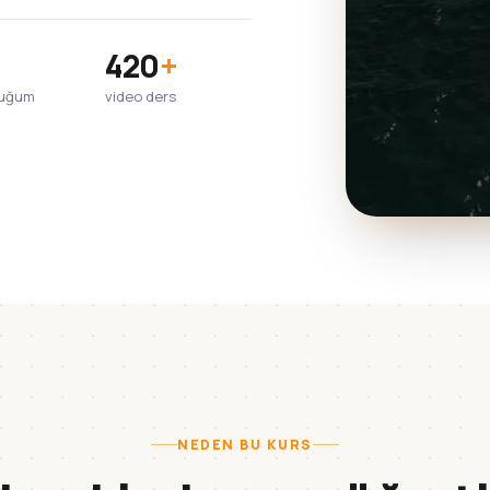
420
+
duğum
video ders
NEDEN BU KURS