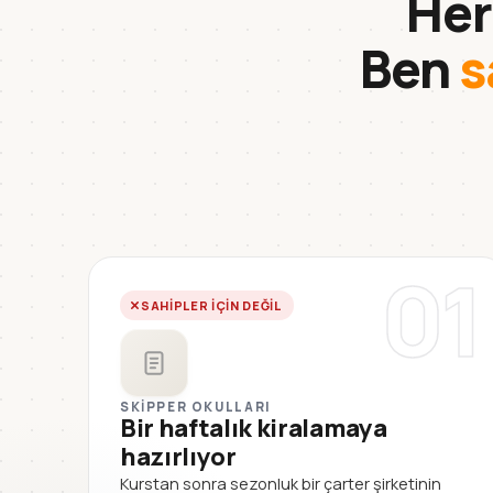
Her
Ben
s
01
SAHIPLER IÇIN DEĞIL
SKIPPER OKULLARI
Bir haftalık kiralamaya
hazırlıyor
Kurstan sonra sezonluk bir çarter şirketinin