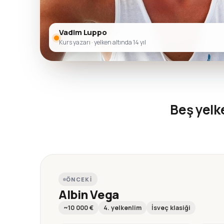
Vadim Luppo
Kurs yazarı · yelken altında 14 yıl
Beş yel
ÖNCEKI
Albin Vega
~10 000 €
4. yelkenlim
İsveç klasiği