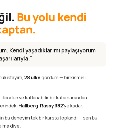
ğil.
Bu yolu kendi
kaptan.
rum. Kendi yaşadıklarımı paylaşıyorum
şarılarıyla."
lculuktayım,
28 ülke
gördüm — bir kısmını
k ilkinden ve katlanabilir bir katamarandan
ğerindeki
Hallberg-Rassy 382
'ye kadar.
tün bu deneyim tek bir kursta toplandı — sen bu
alma diye.