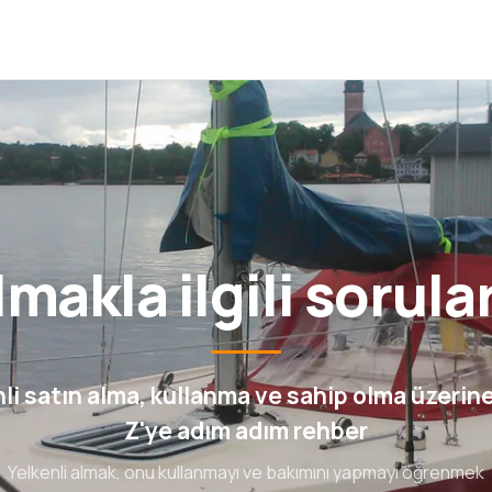
makla ilgili sorula
li satın alma, kullanma ve sahip olma üzerin
Z'ye adım adım rehber
Yelkenli almak, onu kullanmayı ve bakımını yapmayı öğrenmek