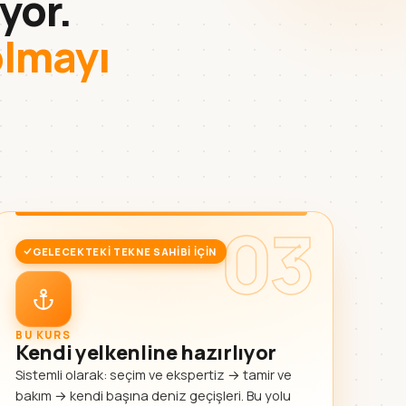
yor.
olmayı
03
GELECEKTEKI TEKNE SAHIBI IÇIN
BU KURS
Kendi yelkenline hazırlıyor
Sistemli olarak: seçim ve ekspertiz → tamir ve
bakım → kendi başına deniz geçişleri. Bu yolu