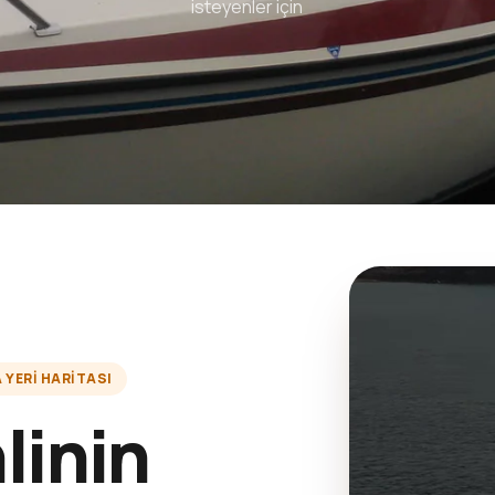
isteyenler için
YERI HARITASI
linin