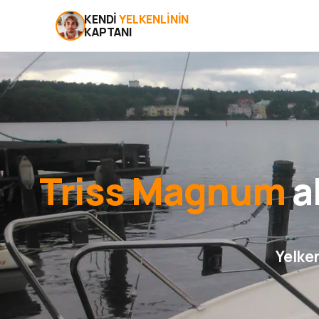
KENDI
YELKENLININ
KAPTANI
Triss Magnum
al
Yelken