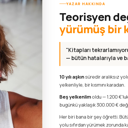
YAZAR HAKKINDA
Teorisyen de
yürümüş bir 
"Kitapları tekrarlamıyo
— bütün hatalarıyla ve ba
10 yılı aşkın
süredir aralıksız yo
yelkenliyle, bir kısmını karadan.
Beş yelkenlim
oldu — 1.200 €'lu
bugünkü yaklaşık 300.000 € de
Her biri bana bir şey öğretti. Bü
yolu sıfırdan yürümek zorunda k