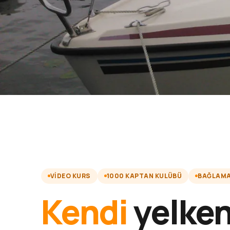
VIDEO KURS
1000 KAPTAN KULÜBÜ
BAĞLAMA 
Kendi
yelken