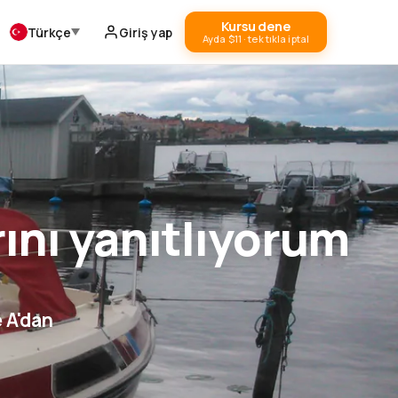
Kursu dene
Türkçe
Giriş yap
Ayda $11 · tek tıkla iptal
rını yanıtlıyorum
e A'dan