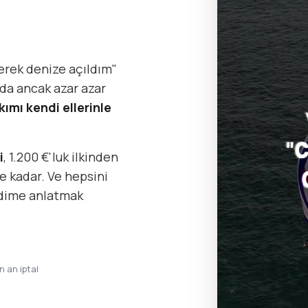
erek denize açıldım"
da ancak azar azar
kımı kendi ellerinle
i
, 1.200 €'luk ilkinden
e kadar. Ve hepsini
ndime anlatmak
in an iptal