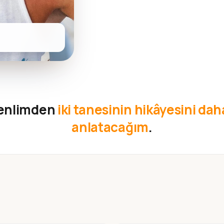
kenlimden
iki tanesinin hikâyesini daha
anlatacağım
.