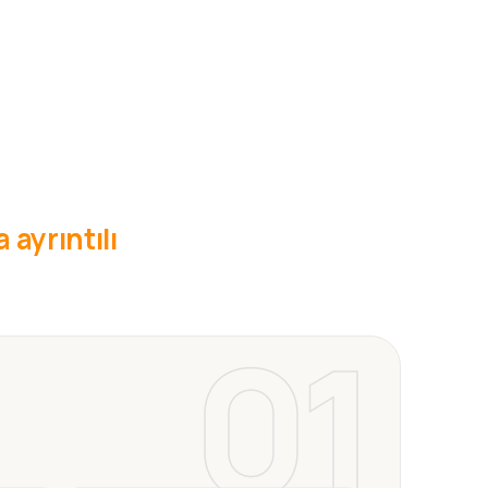
 ayrıntılı
01