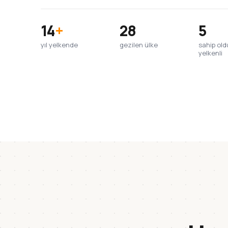
14
+
28
5
yıl yelkende
gezilen ülke
sahip ol
yelkenli