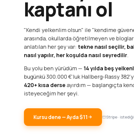
kaptanı ol
"Kendi yelkenlim olsun" ile "kendime güven
arasında, okullarda öğretilmeyen ve bloglar
anlatılan her şey var:
tekne nasıl seçilir, ba
nasıl yapılır, her koşulda nasıl seyredilir
.
Bu yolu ben yürüdüm —
14 yılda beş yelkenl
bugünkü 300.000 €'luk Hallberg-Rassy 382'y
420+ kısa derse
ayırdım — başlangıçta ke
isteyeceğim her şeyi.
Kursu dene — Ayda $11
Stripe · istediğ