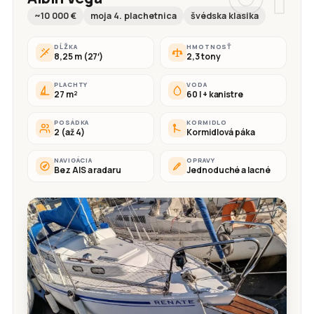
~10 000 €
moja 4. plachetnica
švédska klasika
DĹŽKA
HMOTNOSŤ
8,25 m (27′)
2,3 tony
PLACHTY
VODA
27 m²
60 l + kanistre
POSÁDKA
KORMIDLO
2 (až 4)
Kormidlová páka
NAVIGÁCIA
OPRAVY
Bez AIS a radaru
Jednoduché a lacné