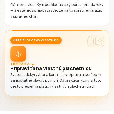
článkov a videí. Kým poskladáš celý obraz, prejdú roky
— a ešte musíš mať šťastie, že na to správne narazíš
v správnej chvíli.
03
PRE BUDÚCEHO VLASTNÍKA
TENTO KURZ
Pripraví ťa na vlastnú plachetnicu
Systematicky: výber a kontrola → oprava a údržba →
samostatné plavby po mori. Od praktika, ktorý si túto
cestu prešiel na piatich vlastných plachetniciach.