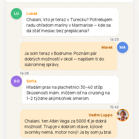
LU
Lukáš
Chalani, kto je teraz v Turecku? Potrebujem
radu ohľadom maríny v Marmarise — kde sa
dá stáť mesiac bez preplácania?
14:23
MA
Marek
Ja som teraz v Bodrume. Poznám pár
dobrých možností v okolí — napíšem ti do
súkromnej správy.
14:28
SO
Sofia
Hľadám prax na plachetnici 30–40 stôp.
Skúsenosti mám, môžem ísť na cruising na
1–2 týždne akýmkoľvek smerom.
15:42
Vadim Luppo
Chalani, ten Albin Vega za 5000 € je dobrá
možnosť. Trup je v dobrom stave, kýlové
svorníky nemá, motor nový! Ja by som ju bral.