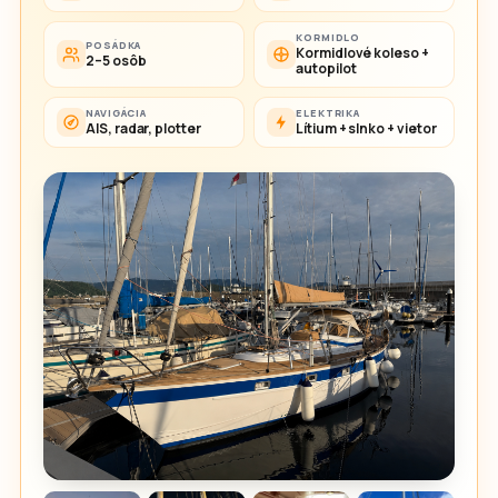
KORMIDLO
POSÁDKA
Kormidlové koleso +
2–5 osôb
autopilot
NAVIGÁCIA
ELEKTRIKA
AIS, radar, plotter
Lítium + slnko + vietor