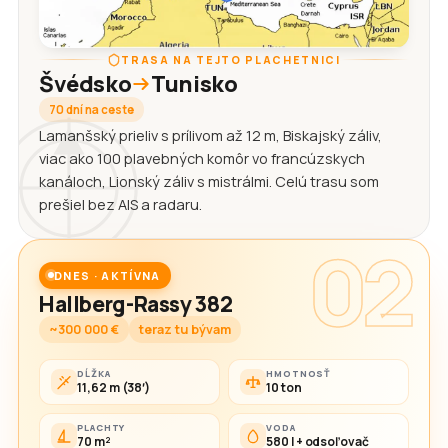
TRASA NA TEJTO PLACHETNICI
Švédsko
Tunisko
70 dní na ceste
Lamanšský prieliv s prílivom až 12 m, Biskajský záliv,
viac ako 100 plavebných komôr vo francúzskych
kanáloch, Lionský záliv s mistrálmi. Celú trasu som
prešiel bez AIS a radaru.
02
DNES · AKTÍVNA
Hallberg-Rassy 382
~300 000 €
teraz tu bývam
DĹŽKA
HMOTNOSŤ
11,62 m (38′)
10 ton
PLACHTY
VODA
70 m²
580 l + odsoľovač