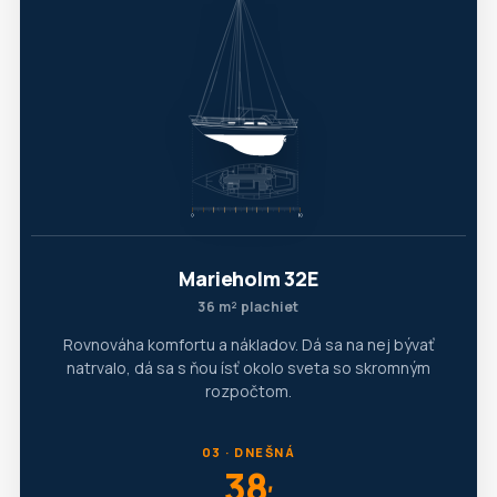
Marieholm 32E
36 m² plachiet
Rovnováha komfortu a nákladov. Dá sa na nej bývať
natrvalo, dá sa s ňou ísť okolo sveta so skromným
rozpočtom.
03 · DNEŠNÁ
38
′