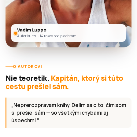
Vadim Luppo
Autor kurzu · 14 rokov pod plachtami
O AUTOROVI
Nie teoretik.
Kapitán, ktorý si túto
cestu prešiel sám.
„Neprerozprávam knihy. Delím sa o to, čím som
si prešiel sám — so všetkými chybami aj
úspechmi.“