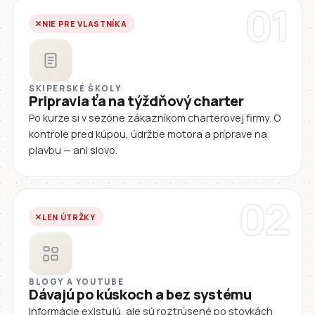
01
NIE PRE VLASTNÍKA
SKIPERSKÉ ŠKOLY
Pripravia ťa na týždňový charter
Po kurze si v sezóne zákazníkom charterovej firmy. O
kontrole pred kúpou, údržbe motora a príprave na
plavbu — ani slovo.
02
LEN ÚTRŽKY
BLOGY A YOUTUBE
Dávajú po kúskoch a bez systému
Informácie existujú, ale sú roztrúsené po stovkách