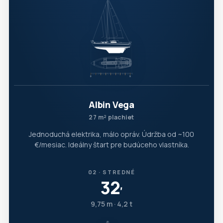
Albin Vega
27 m² plachiet
Jednoduchá elektrika, málo opráv. Údržba od ~100
€/mesiac. Ideálny štart pre budúceho vlastníka.
02 · STREDNÉ
32
′
9,75 m · 4,2 t