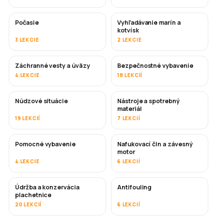
Počasie
Vyhľadávanie marín a
kotvísk
3 LEKCIE
2 LEKCIE
Záchranné vesty a úväzy
Bezpečnostné vybavenie
4 LEKCIE
18 LEKCIÍ
Núdzové situácie
Nástroje a spotrebný
materiál
19 LEKCIÍ
7 LEKCIÍ
Pomocné vybavenie
Nafukovací čln a závesný
motor
4 LEKCIE
6 LEKCIÍ
Údržba a konzervácia
Antifouling
ČOSKORO
plachetnice
20 LEKCIÍ
6 LEKCIÍ