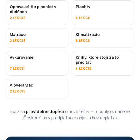
Oprava a šitie plachiet v
Plachty
ČOSKORO
dielňach
2 LEKCIE
6 LEKCIÍ
Matrace
Klimatizácie
ČOSKORO
2 LEKCIE
6 LEKCIÍ
Vykurovanie
Knihy, ktoré stojí za to
ČOSKORO
ČOSKORO
prečítať
7 LEKCIÍ
4 LEKCIE
A oveľa viac
ČOSKORO
2 LEKCIE
Kurz sa
pravidelne dopĺňa
o nové témy — moduly označené
„Čoskoro“ sa v predplatnom objavia bez doplatku.