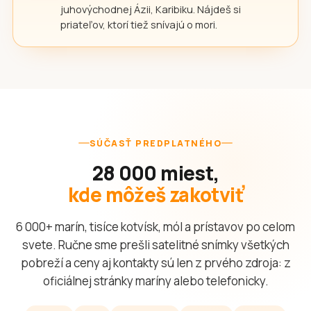
juhovýchodnej Ázii, Karibiku. Nájdeš si
priateľov, ktorí tiež snívajú o mori.
SÚČASŤ PREDPLATNÉHO
28 000 miest,
kde môžeš zakotviť
6 000+ marín, tisíce kotvísk, mól a prístavov po celom
svete. Ručne sme prešli satelitné snímky všetkých
pobreží a ceny aj kontakty sú len z prvého zdroja: z
oficiálnej stránky maríny alebo telefonicky.