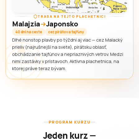
TRASA NA TEJTO PLACHETNICI
Malajzia
Japonsko
40 dní na ceste
cez pirátov a tajfúny
Dlhé nonstop plavby po týždni aj viac — cez Malacký
prieliv (najrušnejší na svete), pirátsku oblasť,
obchádzanie tajfúnov a nepriaznivých vetrov. Medzi
nimi zastávky v prístavoch. Aktívna plachetnica, na
ktorej práve teraz bývam.
PROGRAM KURZU
Jeden kurz —