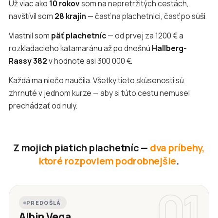
Už viac ako
10 rokov
som na nepretržitých cestách,
navštívil som
28 krajín
— časť na plachetnici, časť po súši.
Vlastnil som
päť plachetníc
— od prvej za 1200 € a
rozkladacieho katamaránu až po dnešnú
Hallberg-
Rassy 382
v hodnote asi 300 000 €.
Každá ma niečo naučila. Všetky tieto skúsenosti sú
zhrnuté v jednom kurze — aby si túto cestu nemusel
prechádzať od nuly.
Z mojich piatich plachetníc —
dva príbehy,
ktoré rozpoviem podrobnejšie
.
01
PREDOŠLÁ
Albin Vega