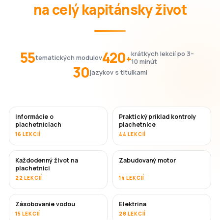
na celý kapitánsky život
55
420
krátkych lekcií po 3–
+
tematických modulov
10 minút
30
jazykov s titulkami
Informácie o
Praktický príklad kontroly
plachetníciach
plachetnice
16 LEKCIÍ
44 LEKCIÍ
Každodenný život na
Zabudovaný motor
plachetnici
22 LEKCIÍ
14 LEKCIÍ
Zásobovanie vodou
Elektrina
15 LEKCIÍ
28 LEKCIÍ