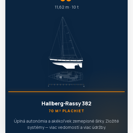
11,62 m · 10 t
Hallberg-Rassy 382
70 M² PLACHIET
Úplná autonómia a akékoľvek zemepisné šírky. Zložité
systémy — viac vedomostí a viac údržby.