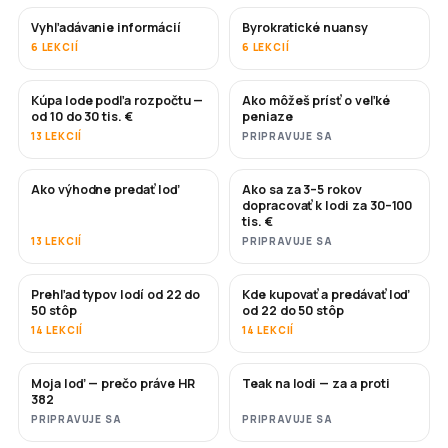
Vyhľadávanie informácií
Byrokratické nuansy
6 LEKCIÍ
6 LEKCIÍ
Kúpa lode podľa rozpočtu —
Ako môžeš prísť o veľké
ČOSKORO
ČOSKORO
od 10 do 30 tis. €
peniaze
13 LEKCIÍ
PRIPRAVUJE SA
Ako výhodne predať loď
Ako sa za 3–5 rokov
NOVÉ
NOVÉ
dopracovať k lodi za 30–100
tis. €
13 LEKCIÍ
PRIPRAVUJE SA
Prehľad typov lodí od 22 do
Kde kupovať a predávať loď
ČOSKORO
ČOSKORO
50 stôp
od 22 do 50 stôp
14 LEKCIÍ
14 LEKCIÍ
Moja loď — prečo práve HR
Teak na lodi — za a proti
ČOSKORO
ČOSKORO
382
PRIPRAVUJE SA
PRIPRAVUJE SA