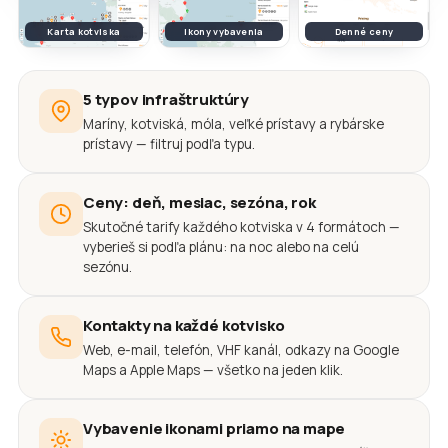
Karta kotviska
Ikony vybavenia
Denné ceny
5 typov infraštruktúry
Maríny, kotviská, móla, veľké prístavy a rybárske
prístavy — filtruj podľa typu.
Ceny: deň, mesiac, sezóna, rok
Skutočné tarify každého kotviska v 4 formátoch —
vyberieš si podľa plánu: na noc alebo na celú
sezónu.
Kontakty na každé kotvisko
Web, e-mail, telefón, VHF kanál, odkazy na Google
Maps a Apple Maps — všetko na jeden klik.
Vybavenie ikonami priamo na mape