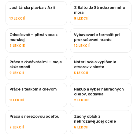
Jachtárska plavba v Ázii
Z Baltu do Stredozemného
ČOSKORO
ČOSKORO
mora
13 LEKCIÍ
9 LEKCIÍ
Odsoľovač — pitná voda z
Vybavovanie formalít pri
ČOSKORO
morskej
prekračovaní hraníc
4 LEKCIE
12 LEKCIÍ
Práca s dodávateľmi — moje
Náter lode a vypĺňanie
ČOSKORO
ČOSKORO
skúsenosti
otvorov v plaste
9 LEKCIÍ
5 LEKCIÍ
Práce s teakom a drevom
Nákup a výber náhradných
ČOSKORO
dielov, dodávka
11 LEKCIÍ
2 LEKCIE
Práca s nerezovou oceľou
Zadný oblúk z
ČOSKORO
nehrdzavejúcej ocele
7 LEKCIÍ
6 LEKCIÍ