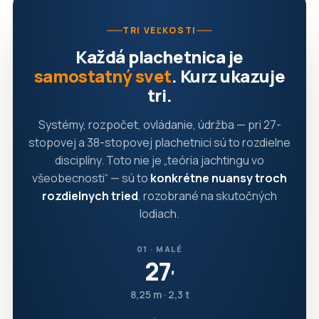
TRI VEĽKOSTI
Každá plachetnica je
samostatný svet
. Kurz ukazuje
tri.
Systémy, rozpočet, ovládanie, údržba — pri 27-
stopovej a 38-stopovej plachetnici sú to rozdielne
disciplíny. Toto nie je „teória jachtingu vo
všeobecnosti“ — sú to
konkrétne nuansy troch
rozdielnych tried
, rozobrané na skutočných
lodiach.
01 · MALÉ
27
′
8,25 m · 2,3 t