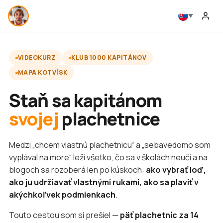
VIDEOKURZ
KLUB 1000 KAPITÁNOV
MAPA KOTVÍSK
Staň sa kapitánom
svojej
plachetnice
Medzi „chcem vlastnú plachetnicu“ a „sebavedomo som
vyplával na more“ leží všetko, čo sa v školách neučí a na
blogoch sa rozoberá len po kúskoch:
ako vybrať loď,
ako ju udržiavať vlastnými rukami, ako sa plaviť v
akýchkoľvek podmienkach
.
Touto cestou som si prešiel —
päť plachetníc za 14