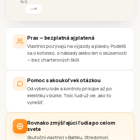
16:11
Prax — bezplatná aj platená
Vlastníci pozývajú na výjazdy a plavby. Podelíš
sa o kotvisko, o náklady alebo len o skúsenosti
— bez charterových škôl.
Pomoc s akoukoľvek otázkou
Od výberu lode a kontroly pri kúpe až po
elektriku v búrke. Tisíc ľudí už vie, ako to
vyriešiť.
Rovnako zmýšľajúci ľudia po celom
svete
Skutoční vlastníci v Baltiku, Stredomorí,