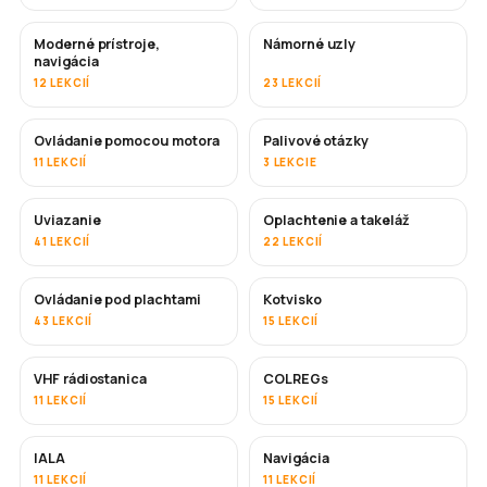
Moderné prístroje,
Námorné uzly
navigácia
12 LEKCIÍ
23 LEKCIÍ
Ovládanie pomocou motora
Palivové otázky
11 LEKCIÍ
3 LEKCIE
Uviazanie
Oplachtenie a takeláž
41 LEKCIÍ
22 LEKCIÍ
Ovládanie pod plachtami
Kotvisko
43 LEKCIÍ
15 LEKCIÍ
VHF rádiostanica
COLREGs
11 LEKCIÍ
15 LEKCIÍ
IALA
Navigácia
11 LEKCIÍ
11 LEKCIÍ