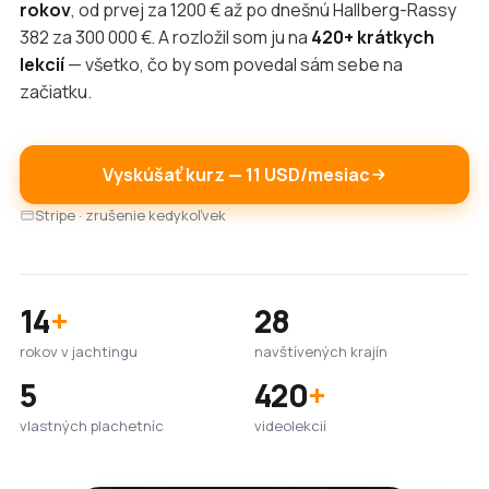
rokov
, od prvej za 1200 € až po dnešnú Hallberg-Rassy
382 za 300 000 €. A rozložil som ju na
420+ krátkych
lekcií
— všetko, čo by som povedal sám sebe na
začiatku.
Vyskúšať kurz — 11 USD/mesiac
Stripe · zrušenie kedykoľvek
14
+
28
rokov v jachtingu
navštívených krajín
5
420
+
vlastných plachetníc
videolekcií