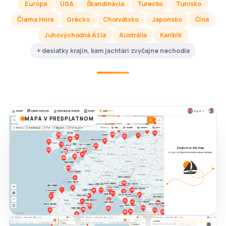
Európa
USA
Škandinávia
Turecko
Tunisko
Čierna Hora
Grécko
Chorvátsko
Japonsko
Čína
Juhovýchodná Ázia
Austrália
Karibik
+ desiatky krajín, kam jachtári zvyčajne nechodia
MAPA V PREDPLATNOM