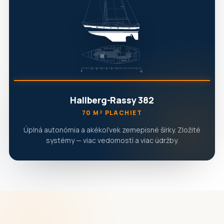
Hallberg-Rassy 382
70 M² PLACHIET
Úplná autonómia a akékoľvek zemepisné šírky. Zložité
systémy — viac vedomostí a viac údržby.