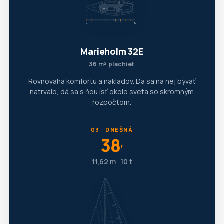
Marieholm 32E
36 m² plachiet
Rovnováha komfortu a nákladov. Dá sa na nej bývať
natrvalo, dá sa s ňou ísť okolo sveta so skromným
rozpočtom.
03 · DNEŠNÁ
38
′
11,62 m · 10 t