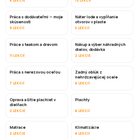
4 LEKCIE
12 LEKCIÍ
Práca s dodávateľmi — moje
Náter lode a vypĺňanie
ČOSKORO
ČOSKORO
skúsenosti
otvorov v plaste
9 LEKCIÍ
5 LEKCIÍ
Práce s teakom a drevom
Nákup a výber náhradných
ČOSKORO
dielov, dodávka
11 LEKCIÍ
2 LEKCIE
Práca s nerezovou oceľou
Zadný oblúk z
ČOSKORO
nehrdzavejúcej ocele
7 LEKCIÍ
6 LEKCIÍ
Oprava a šitie plachiet v
Plachty
ČOSKORO
dielňach
2 LEKCIE
6 LEKCIÍ
Matrace
Klimatizácie
ČOSKORO
2 LEKCIE
6 LEKCIÍ