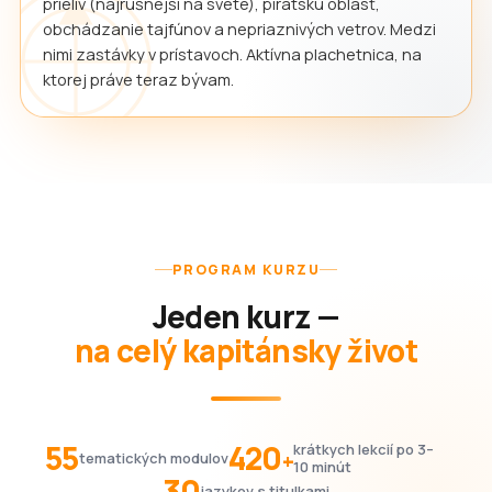
prieliv (najrušnejší na svete), pirátsku oblasť,
obchádzanie tajfúnov a nepriaznivých vetrov. Medzi
nimi zastávky v prístavoch. Aktívna plachetnica, na
ktorej práve teraz bývam.
PROGRAM KURZU
Jeden kurz —
na celý kapitánsky život
55
420
krátkych lekcií po 3–
+
tematických modulov
10 minút
30
jazykov s titulkami