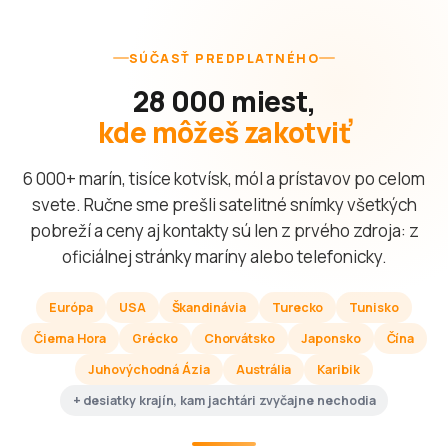
SÚČASŤ PREDPLATNÉHO
28 000 miest,
kde môžeš zakotviť
6 000+ marín, tisíce kotvísk, mól a prístavov po celom
svete. Ručne sme prešli satelitné snímky všetkých
pobreží a ceny aj kontakty sú len z prvého zdroja: z
oficiálnej stránky maríny alebo telefonicky.
Európa
USA
Škandinávia
Turecko
Tunisko
Čierna Hora
Grécko
Chorvátsko
Japonsko
Čína
Juhovýchodná Ázia
Austrália
Karibik
+ desiatky krajín, kam jachtári zvyčajne nechodia