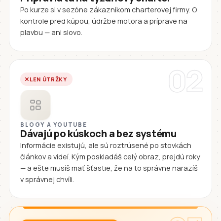
Po kurze si v sezóne zákazníkom charterovej firmy. O
kontrole pred kúpou, údržbe motora a príprave na
plavbu — ani slovo.
02
LEN ÚTRŽKY
BLOGY A YOUTUBE
Dávajú po kúskoch a bez systému
Informácie existujú, ale sú roztrúsené po stovkách
článkov a videí. Kým poskladáš celý obraz, prejdú roky
— a ešte musíš mať šťastie, že na to správne narazíš
v správnej chvíli.