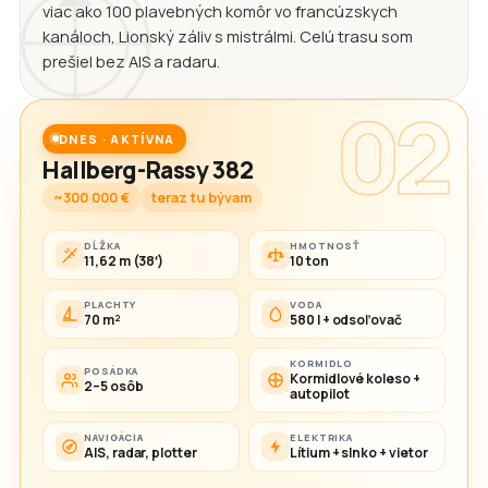
viac ako 100 plavebných komôr vo francúzskych
kanáloch, Lionský záliv s mistrálmi. Celú trasu som
prešiel bez AIS a radaru.
02
DNES · AKTÍVNA
Hallberg-Rassy 382
~300 000 €
teraz tu bývam
DĹŽKA
HMOTNOSŤ
11,62 m (38′)
10 ton
PLACHTY
VODA
70 m²
580 l + odsoľovač
KORMIDLO
POSÁDKA
Kormidlové koleso +
2–5 osôb
autopilot
NAVIGÁCIA
ELEKTRIKA
AIS, radar, plotter
Lítium + slnko + vietor