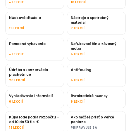
4 LEKCIE
18 LEKCIÍ
Núdzové situácie
Nástroje a spotrebný
materiál
19 LEKCIÍ
7 LEKCIÍ
Pomocné vybavenie
Nafukovací čln a závesný
motor
4 LEKCIE
6 LEKCIÍ
Údržba a konzervácia
Antifouling
ČOSKORO
plachetnice
20 LEKCIÍ
6 LEKCIÍ
Vyhľadávanie informácií
Byrokratické nuansy
6 LEKCIÍ
6 LEKCIÍ
Kúpa lode podľa rozpočtu —
Ako môžeš prísť o veľké
ČOSKORO
ČOSKORO
od 10 do 30 tis. €
peniaze
13 LEKCIÍ
PRIPRAVUJE SA