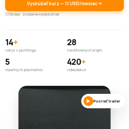
Vyskúšať kurz — 11 USD/mesiac
Stripe · zrušenie kedykoľvek
14
+
28
rokov v jachtingu
navštívených krajín
5
420
+
vlastných plachetníc
videolekcií
Pozrieť trailer