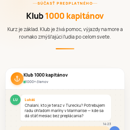
SÚČASŤ PREDPLATNÉHO
Klub
1000 kapitánov
Kurz je základ. Klub je živá pomoc, výjazdy na more a
rovnako zmýšľajúci ľudia po celom svete.
Klub 1000 kapitánov
1000+ členov
LU
Lukáš
Chalani, kto je teraz v Turecku? Potrebujem
radu ohľadom maríny v Marmarise — kde sa
dá stáť mesiac bez preplácania?
14:23