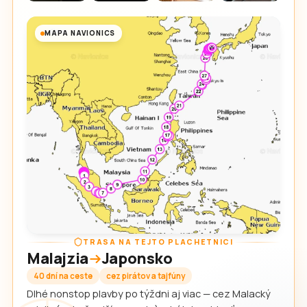
MAPA NAVIONICS
TRASA NA TEJTO PLACHETNICI
Malajzia
Japonsko
40 dní na ceste
cez pirátov a tajfúny
Dlhé nonstop plavby po týždni aj viac — cez Malacký