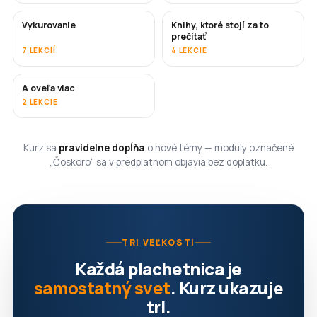
Vykurovanie
Knihy, ktoré stojí za to
ČOSKORO
ČOSKORO
prečítať
7 LEKCIÍ
4 LEKCIE
A oveľa viac
ČOSKORO
2 LEKCIE
Kurz sa
pravidelne dopĺňa
o nové témy — moduly označené
„Čoskoro“ sa v predplatnom objavia bez doplatku.
TRI VEĽKOSTI
Každá plachetnica je
samostatný svet
. Kurz ukazuje
tri.