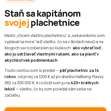
Staň sa kapitánom
svojej
plachetnice
Medzi „chcem vlastnú plachetnicu“ a „sebavedomo som
vyplával na more“ leží všetko, čo sa v školách neučí a na
blogoch sa rozoberá len po kúskoch:
ako vybrať loď,
ako ju udržiavať vlastnými rukami, ako sa plaviť v
akýchkoľvek podmienkach
.
Touto cestou som si prešiel —
päť plachetníc za 14
rokov
, od prvej za 1200 € až po dnešnú Hallberg-Rassy
382 za 300 000 €. A rozložil som ju na
420+ krátkych
lekcií
— všetko, čo by som povedal sám sebe na
začiatku.