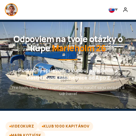
Odpoviem na tvoje otázky o
kúpe
Marieholm 26
Podrobný sprievodca kúpou, ovládaním a
vlastníctvom plachetnice od A po Z
Pre tých, čo si chcú kúpiť plachetnicu, naučiť sa ju ovládať a
udržiavať
VIDEOKURZ
KLUB 1000 KAPITÁNOV
MAPA KOTVÍSK