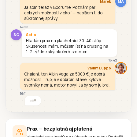
MA
Marek
Ja som teraz v Bodrume. Poznám pár
dobrých možností v okolí — napíšem ti do
súkromnej správy.
14:28
SO
Sofia
Hľadám prax na plachetnici 30–40 stôp.
Skúsenosti mám, môžem ísť na cruising na
1–2 týždne akýmkoľvek smerom.
15:42
Vadim Luppo
Chalani, ten Albin Vega za 5000 € je dobrá
možnosť. Trup je v dobrom stave, kýlové
svorníky nemá, motor nový! Ja by som ju bral.
16:11
Prax — bezplatná aj platená
Vlastníci pozývajú na výjazdy a plavby. Podelíš