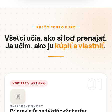
PREČO TENTO KURZ
Všetci učia, ako si loď prenajať.
Ja učím, ako ju
kúpiť a vlastniť
.
01
NIE PRE VLASTNÍKA
SKIPERSKÉ ŠKOLY
Pripravia ťa na týždňový charter