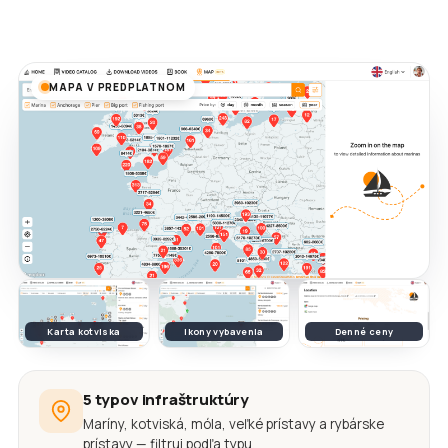
MAPA V PREDPLATNOM
Karta kotviska
Ikony vybavenia
Denné ceny
5 typov infraštruktúry
Maríny, kotviská, móla, veľké prístavy a rybárske
prístavy — filtruj podľa typu.