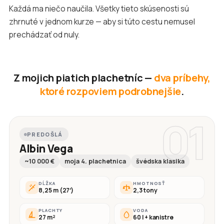
Každá ma niečo naučila. Všetky tieto skúsenosti sú
zhrnuté v jednom kurze — aby si túto cestu nemusel
prechádzať od nuly.
Z mojich piatich plachetníc —
dva príbehy,
ktoré rozpoviem podrobnejšie
.
01
PREDOŠLÁ
Albin Vega
~10 000 €
moja 4. plachetnica
švédska klasika
DĹŽKA
HMOTNOSŤ
8,25 m (27′)
2,3 tony
PLACHTY
VODA
27 m²
60 l + kanistre