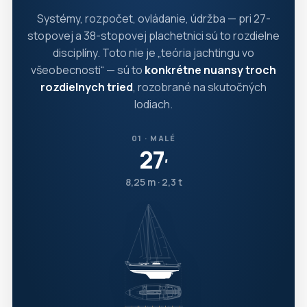
Systémy, rozpočet, ovládanie, údržba — pri 27-
stopovej a 38-stopovej plachetnici sú to rozdielne
disciplíny. Toto nie je „teória jachtingu vo
všeobecnosti“ — sú to
konkrétne nuansy troch
rozdielnych tried
, rozobrané na skutočných
lodiach.
01 · MALÉ
27
′
8,25 m · 2,3 t