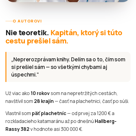
O AUTOROVI
Nie teoretik.
Kapitán, ktorý si túto
cestu prešiel sám.
„Neprerozprávam knihy. Delím sa o to, čím som
si prešiel sám — so všetkými chybami aj
úspechmi.“
Už viac ako
10 rokov
som na nepretržitých cestách,
navštívil som
28 krajín
— časť na plachetnici, časť po súši.
Vlastnil som
päť plachetníc
— od prvej za 1200 € a
rozkladacieho katamaránu až po dnešnú
Hallberg-
Rassy 382
v hodnote asi 300 000 €.