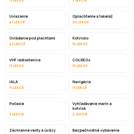
11 LEKCIÍ
3 LEKCIE
Uviazanie
Oplachtenie a takeláž
41 LEKCIÍ
22 LEKCIÍ
Ovládanie pod plachtami
Kotvisko
43 LEKCIÍ
15 LEKCIÍ
VHF rádiostanica
COLREGs
11 LEKCIÍ
15 LEKCIÍ
IALA
Navigácia
11 LEKCIÍ
11 LEKCIÍ
Počasie
Vyhľadávanie marín a
kotvísk
3 LEKCIE
2 LEKCIE
Záchranné vesty a úväzy
Bezpečnostné vybavenie