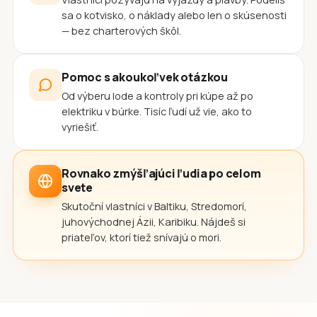
sa o kotvisko, o náklady alebo len o skúsenosti
— bez charterových škôl.
Pomoc s akoukoľvek otázkou
Od výberu lode a kontroly pri kúpe až po
elektriku v búrke. Tisíc ľudí už vie, ako to
vyriešiť.
Rovnako zmýšľajúci ľudia po celom
svete
Skutoční vlastníci v Baltiku, Stredomorí,
juhovýchodnej Ázii, Karibiku. Nájdeš si
priateľov, ktorí tiež snívajú o mori.