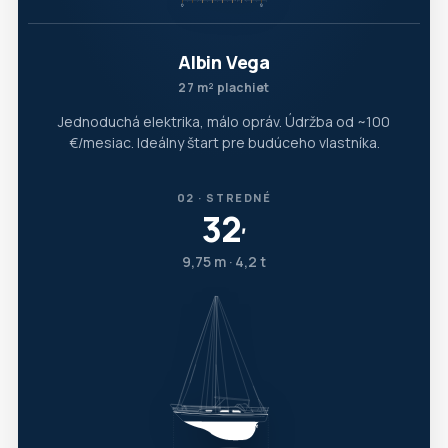
Albin Vega
27 m² plachiet
Jednoduchá elektrika, málo opráv. Údržba od ~100
€/mesiac. Ideálny štart pre budúceho vlastníka.
02 · STREDNÉ
32
′
9,75 m · 4,2 t