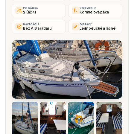
POSÁDKA
KORMIDLO
2 (až 4)
Kormidlová páka
NAVIGÁCIA
OPRAVY
Bez AIS a radaru
Jednoduché a lacné