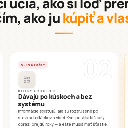
i učia, ako si loď pre
čím, ako ju
kúpiť a vla
02
LEN ÚTRŽKY
BLOGY A YOUTUBE
Dávajú po kúskoch a bez
systému
Informácie existujú, ale sú roztrúsené po
stovkách článkov a videí. Kým poskladáš celý
obraz, prejdú roky — a ešte musíš mať šťastie,