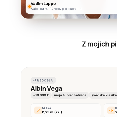
Vadim Luppo
Autor kurzu · 14 rokov pod plachtami
Z mojich p
PREDOŠLÁ
Albin Vega
~10 000 €
moja 4. plachetnica
švédska klasika
DĹŽKA
8,25 m (27′)
2