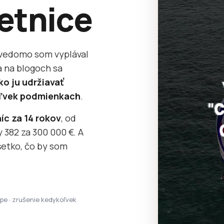
etnice
avedomo som vyplával
a na blogoch sa
ko ju udržiavať
koľvek podmienkach
.
íc za 14 rokov
, od
 382 za 300 000 €. A
etko, čo by som
ipe · zrušenie kedykoľvek