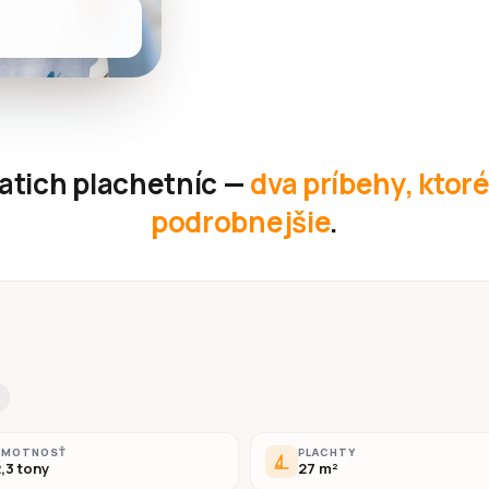
iatich plachetníc —
dva príbehy, ktor
podrobnejšie
.
HMOTNOSŤ
PLACHTY
,3 tony
27 m²