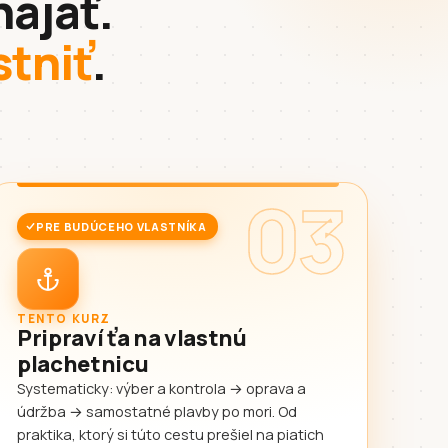
najať.
stniť
.
03
PRE BUDÚCEHO VLASTNÍKA
TENTO KURZ
Pripraví ťa na vlastnú
plachetnicu
Systematicky: výber a kontrola → oprava a
údržba → samostatné plavby po mori. Od
praktika, ktorý si túto cestu prešiel na piatich