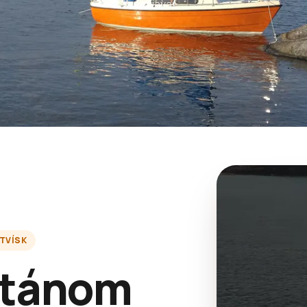
udržiavať
TVÍSK
itánom