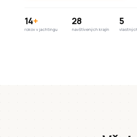
14
+
28
5
rokov v jachtingu
navštívených krajín
vlastnýc