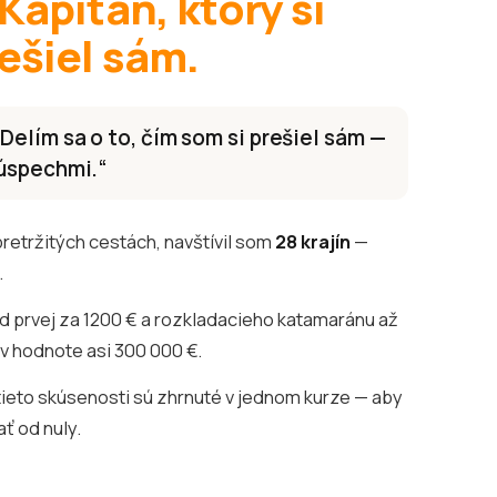
Kapitán, ktorý si
ešiel sám.
Delím sa o to, čím som si prešiel sám —
 úspechmi.“
etržitých cestách, navštívil som
28 krajín
—
.
d prvej za 1200 € a rozkladacieho katamaránu až
v hodnote asi 300 000 €.
tieto skúsenosti sú zhrnuté v jednom kurze — aby
ť od nuly.