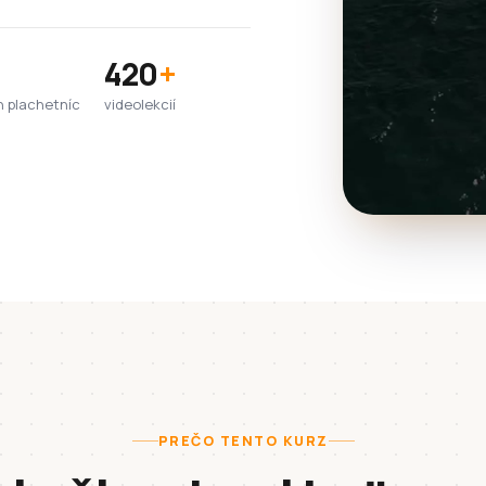
420
+
h plachetníc
videolekcií
PREČO TENTO KURZ