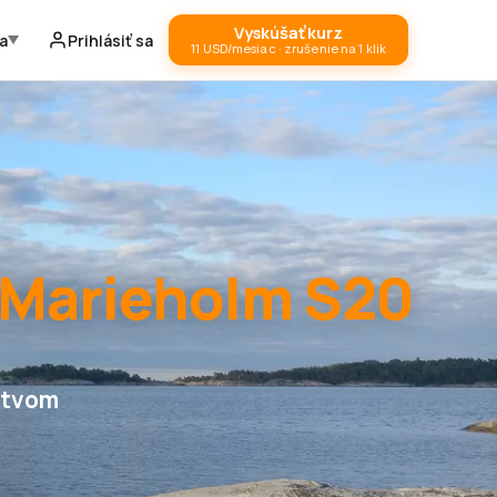
Vyskúšať kurz
a
Prihlásiť sa
11 USD/mesiac · zrušenie na 1 klik
Marieholm S20
ctvom