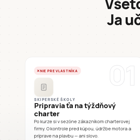
Všetc
Ja u
01
NIE PRE VLASTNÍKA
SKIPERSKÉ ŠKOLY
Pripravia ťa na týždňový
charter
Po kurze si v sezóne zákazníkom charterovej
firmy. O kontrole pred kúpou, údržbe motora a
príprave na plavbu — ani slovo.