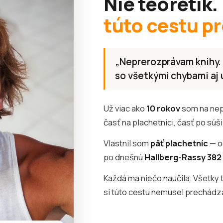
Nie teoretik.
túto cestu pr
„Neprerozprávam knihy. 
so všetkými chybami aj
Už viac ako
10 rokov
som na nepr
časť na plachetnici, časť po súši
Vlastnil som
päť plachetníc
— o
po dnešnú
Hallberg-Rassy 382
Každá ma niečo naučila. Všetky 
si túto cestu nemusel prechádza