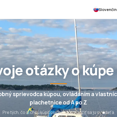
Slovenčin
oje otázky o kúpe
obný sprievodca kúpou, ovládaním a vlastní
plachetnice od A po Z
Pre tých, čo si chcú kúpiť plachetnicu, naučiť sa ju ovládať a