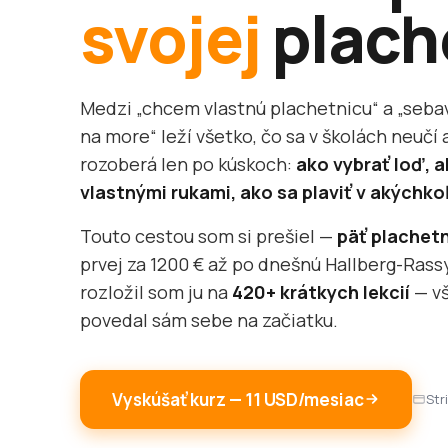
svojej
plach
Medzi „chcem vlastnú plachetnicu“ a „seb
na more“ leží všetko, čo sa v školách neučí 
rozoberá len po kúskoch:
ako vybrať loď, a
vlastnými rukami, ako sa plaviť v akých
Touto cestou som si prešiel —
päť plachetn
prvej za 1200 € až po dnešnú Hallberg-Rassy
rozložil som ju na
420+ krátkych lekcií
— vš
povedal sám sebe na začiatku.
Vyskúšať kurz — 11 USD/mesiac
Str