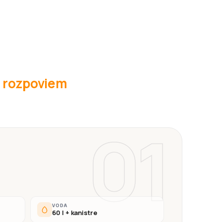
é rozpoviem
01
VODA
60 l + kanistre