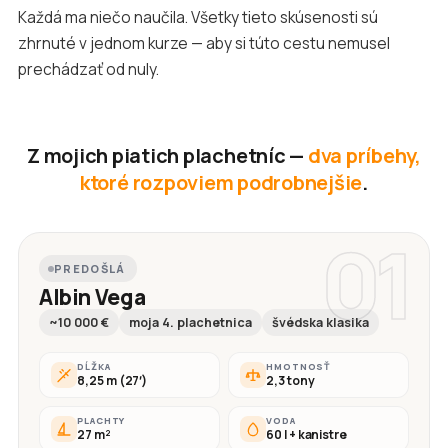
Každá ma niečo naučila. Všetky tieto skúsenosti sú
zhrnuté v jednom kurze — aby si túto cestu nemusel
prechádzať od nuly.
Z mojich piatich plachetníc —
dva príbehy,
ktoré rozpoviem podrobnejšie
.
01
PREDOŠLÁ
Albin Vega
~10 000 €
moja 4. plachetnica
švédska klasika
DĹŽKA
HMOTNOSŤ
8,25 m (27′)
2,3 tony
PLACHTY
VODA
27 m²
60 l + kanistre