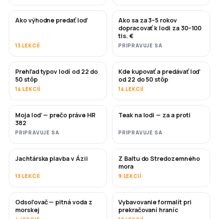
Ako výhodne predať loď
Ako sa za 3–5 rokov
NOVÉ
NOVÉ
dopracovať k lodi za 30–100
tis. €
13 LEKCIÍ
PRIPRAVUJE SA
Prehľad typov lodí od 22 do
Kde kupovať a predávať loď
ČOSKORO
ČOSKORO
50 stôp
od 22 do 50 stôp
14 LEKCIÍ
14 LEKCIÍ
Moja loď — prečo práve HR
Teak na lodi — za a proti
ČOSKORO
ČOSKORO
382
PRIPRAVUJE SA
PRIPRAVUJE SA
Jachtárska plavba v Ázii
Z Baltu do Stredozemného
ČOSKORO
ČOSKORO
mora
13 LEKCIÍ
9 LEKCIÍ
Odsoľovač — pitná voda z
Vybavovanie formalít pri
ČOSKORO
morskej
prekračovaní hraníc