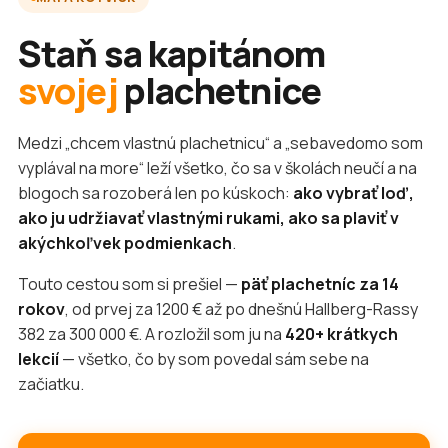
Staň sa kapitánom
svojej
plachetnice
Medzi „chcem vlastnú plachetnicu“ a „sebavedomo som
vyplával na more“ leží všetko, čo sa v školách neučí a na
blogoch sa rozoberá len po kúskoch:
ako vybrať loď,
ako ju udržiavať vlastnými rukami, ako sa plaviť v
akýchkoľvek podmienkach
.
Touto cestou som si prešiel —
päť plachetníc za 14
rokov
, od prvej za 1200 € až po dnešnú Hallberg-Rassy
382 za 300 000 €. A rozložil som ju na
420+ krátkych
lekcií
— všetko, čo by som povedal sám sebe na
začiatku.