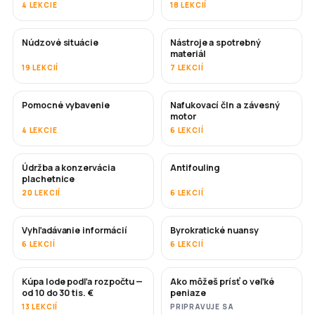
4 LEKCIE
18 LEKCIÍ
Núdzové situácie
Nástroje a spotrebný
materiál
19 LEKCIÍ
7 LEKCIÍ
Pomocné vybavenie
Nafukovací čln a závesný
motor
4 LEKCIE
6 LEKCIÍ
Údržba a konzervácia
Antifouling
ČOSKORO
plachetnice
20 LEKCIÍ
6 LEKCIÍ
Vyhľadávanie informácií
Byrokratické nuansy
6 LEKCIÍ
6 LEKCIÍ
Kúpa lode podľa rozpočtu —
Ako môžeš prísť o veľké
ČOSKORO
ČOSKORO
od 10 do 30 tis. €
peniaze
13 LEKCIÍ
PRIPRAVUJE SA