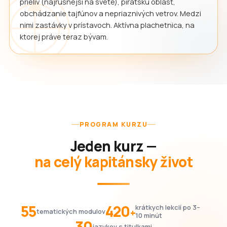
prieliv (najrušnejší na svete), pirátsku oblasť,
obchádzanie tajfúnov a nepriaznivých vetrov. Medzi
nimi zastávky v prístavoch. Aktívna plachetnica, na
ktorej práve teraz bývam.
PROGRAM KURZU
Jeden kurz —
na celý kapitánsky život
55
420
krátkych lekcií po 3–
+
tematických modulov
10 minút
30
jazykov s titulkami