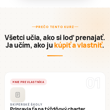
PREČO TENTO KURZ
Všetci učia, ako si loď prenajať.
Ja učím, ako ju
kúpiť a vlastniť
.
01
NIE PRE VLASTNÍKA
SKIPERSKÉ ŠKOLY
Pripravia ťa na týždňový charter