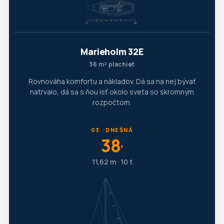
Marieholm 32E
36 m² plachiet
Rovnováha komfortu a nákladov. Dá sa na nej bývať
natrvalo, dá sa s ňou ísť okolo sveta so skromným
rozpočtom.
03 · DNEŠNÁ
38
′
11,62 m · 10 t