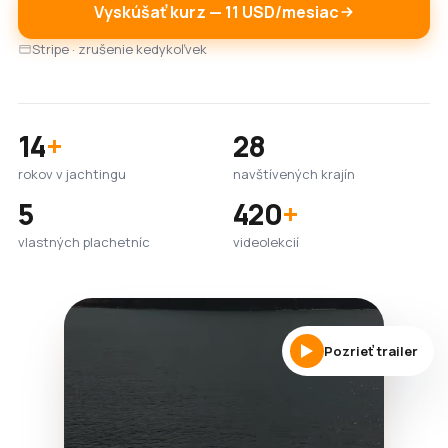
Vyskúšať kurz — 11 USD/mesiac
Stripe · zrušenie kedykoľvek
14
+
28
rokov v jachtingu
navštívených krajín
5
420
+
vlastných plachetníc
videolekcií
Pozrieť trailer