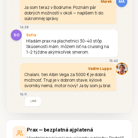
MA
Marek
Ja som teraz v Bodrume. Poznám pár
dobrých možností v okolí — napíšem ti do
súkromnej správy.
14:28
SO
Sofia
Hľadám prax na plachetnici 30–40 stôp.
Skúsenosti mám, môžem ísť na cruising na
1–2 týždne akýmkoľvek smerom.
15:42
Vadim Luppo
Chalani, ten Albin Vega za 5000 € je dobrá
možnosť. Trup je v dobrom stave, kýlové
svorníky nemá, motor nový! Ja by som ju bral.
16:11
Prax — bezplatná aj platená
Vlastníci pozývajú na výjazdy a plavby. Podelíš