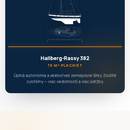
Hallberg-Rassy 382
70 M² PLACHIET
Úplná autonómia a akékoľvek zemepisné šírky. Zložité
systémy — viac vedomostí a viac údržby.