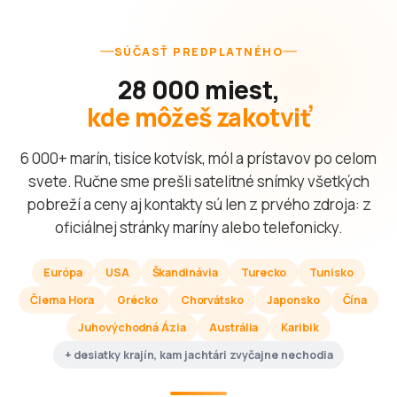
SÚČASŤ PREDPLATNÉHO
28 000 miest,
kde môžeš zakotviť
6 000+ marín, tisíce kotvísk, mól a prístavov po celom
svete. Ručne sme prešli satelitné snímky všetkých
pobreží a ceny aj kontakty sú len z prvého zdroja: z
oficiálnej stránky maríny alebo telefonicky.
Európa
USA
Škandinávia
Turecko
Tunisko
Čierna Hora
Grécko
Chorvátsko
Japonsko
Čína
Juhovýchodná Ázia
Austrália
Karibik
+ desiatky krajín, kam jachtári zvyčajne nechodia