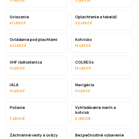
11 LEKCIÍ
3 LEKCIE
Uviazanie
Oplachtenie a takeláž
41 LEKCIÍ
22 LEKCIÍ
Ovládanie pod plachtami
Kotvisko
43 LEKCIÍ
15 LEKCIÍ
VHF rádiostanica
COLREGs
11 LEKCIÍ
15 LEKCIÍ
IALA
Navigácia
11 LEKCIÍ
11 LEKCIÍ
Počasie
Vyhľadávanie marín a
kotvísk
3 LEKCIE
2 LEKCIE
Záchranné vesty a úväzy
Bezpečnostné vybavenie