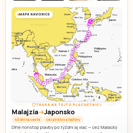
MAPA NAVIONICS
TRASA NA TEJTO PLACHETNICI
Malajzia
Japonsko
40 dní na ceste
cez pirátov a tajfúny
Dlhé nonstop plavby po týždni aj viac — cez Malacký