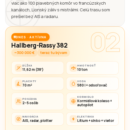
viac ako 100 plavebných komôr vo francúzskych
kanáloch, Lionský záliv s mistrálmi. Celú trasu som
prešiel bez AIS a radaru.
02
DNES · AKTÍVNA
Hallberg-Rassy 382
~300 000 €
teraz tu bývam
DĹŽKA
HMOTNOSŤ
11,62 m (38′)
10 ton
PLACHTY
VODA
70 m²
580 l + odsoľovač
KORMIDLO
POSÁDKA
Kormidlové koleso +
2–5 osôb
autopilot
NAVIGÁCIA
ELEKTRIKA
AIS, radar, plotter
Lítium + slnko + vietor