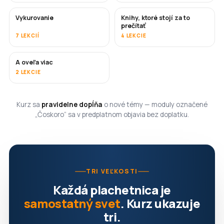
Vykurovanie
Knihy, ktoré stojí za to
ČOSKORO
ČOSKORO
prečítať
7 LEKCIÍ
4 LEKCIE
A oveľa viac
ČOSKORO
2 LEKCIE
Kurz sa
pravidelne dopĺňa
o nové témy — moduly označené
„Čoskoro“ sa v predplatnom objavia bez doplatku.
TRI VEĽKOSTI
Každá plachetnica je
samostatný svet
. Kurz ukazuje
tri.