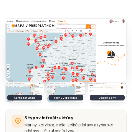
MAPA V PREDPLATNOM
Karta kotviska
Ikony vybavenia
Denné ceny
5 typov infraštruktúry
Maríny, kotviská, móla, veľké prístavy a rybárske
prístavy — filtruj podľa typu.