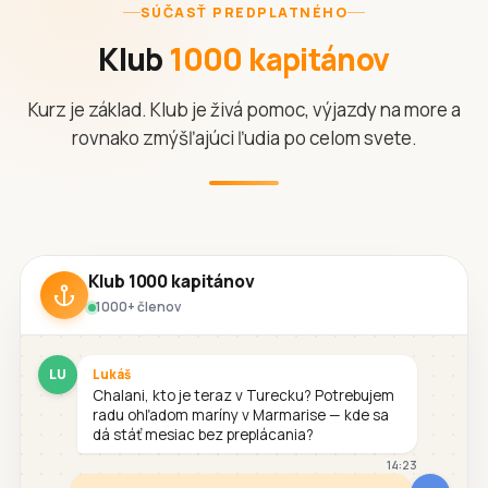
SÚČASŤ PREDPLATNÉHO
Klub
1000 kapitánov
Kurz je základ. Klub je živá pomoc, výjazdy na more a
rovnako zmýšľajúci ľudia po celom svete.
Klub 1000 kapitánov
1000+ členov
LU
Lukáš
Chalani, kto je teraz v Turecku? Potrebujem
radu ohľadom maríny v Marmarise — kde sa
dá stáť mesiac bez preplácania?
14:23