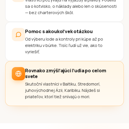
sa o kotvisko, o náklady alebo len o skúsenosti
— bez charterových škôl.
Pomoc s akoukoľvek otázkou
Od výberu lode a kontroly pri kúpe až po
elektriku v búrke. Tisíc ľudí už vie, ako to
vyriešiť.
Rovnako zmýšľajúci ľudia po celom
svete
Skutoční vlastníci v Baltiku, Stredomorí,
juhovýchodnej Ázii, Karibiku. Nájdeš si
priateľov, ktorí tiež snívajú o mori.