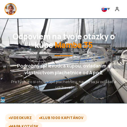
Odpoviem na tvoje otázky o
kúpe
Mamba 35
Podrobný sprievodca kúpou, ovládaním a
vlastníctvom plachetnice od A po Z
Pre tých, čo si chcú kúpiť plachetnicu, naučiť sa ju ovládať a
udržiavať
VIDEOKURZ
KLUB 1000 KAPITÁNOV
MAPA KOTVÍSK