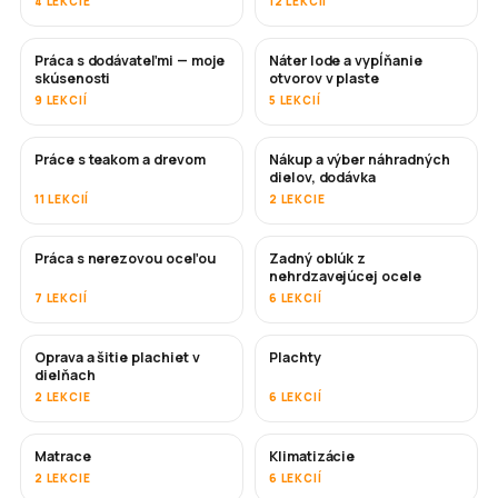
4 LEKCIE
12 LEKCIÍ
Práca s dodávateľmi — moje
Náter lode a vypĺňanie
ČOSKORO
ČOSKORO
skúsenosti
otvorov v plaste
9 LEKCIÍ
5 LEKCIÍ
Práce s teakom a drevom
Nákup a výber náhradných
ČOSKORO
dielov, dodávka
11 LEKCIÍ
2 LEKCIE
Práca s nerezovou oceľou
Zadný oblúk z
ČOSKORO
nehrdzavejúcej ocele
7 LEKCIÍ
6 LEKCIÍ
Oprava a šitie plachiet v
Plachty
ČOSKORO
dielňach
2 LEKCIE
6 LEKCIÍ
Matrace
Klimatizácie
ČOSKORO
2 LEKCIE
6 LEKCIÍ