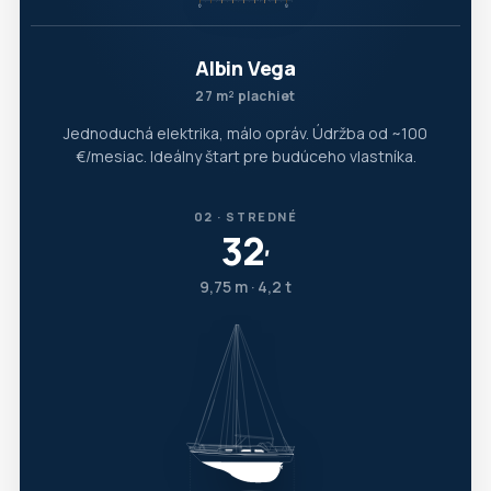
Albin Vega
27 m² plachiet
Jednoduchá elektrika, málo opráv. Údržba od ~100
€/mesiac. Ideálny štart pre budúceho vlastníka.
02 · STREDNÉ
32
′
9,75 m · 4,2 t