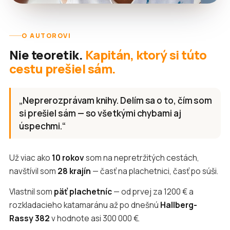
O AUTOROVI
Nie teoretik.
Kapitán, ktorý si túto
cestu prešiel sám.
„Neprerozprávam knihy. Delím sa o to, čím som
si prešiel sám — so všetkými chybami aj
úspechmi.“
Už viac ako
10 rokov
som na nepretržitých cestách,
navštívil som
28 krajín
— časť na plachetnici, časť po súši.
Vlastnil som
päť plachetníc
— od prvej za 1200 € a
rozkladacieho katamaránu až po dnešnú
Hallberg-
Rassy 382
v hodnote asi 300 000 €.