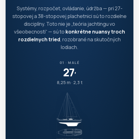
Systémy, rozpočet, ovládanie, údržba — pri 27-
stopovej a 38-stopovej plachetnici sú to rozdielne
disciplíny. Toto nie je „teória jachtingu vo
všeobecnosti“ — sú to
konkrétne nuansy troch
rozdielnych tried
, rozobrané na skutočných
lodiach.
01 · MALÉ
27
′
8,25 m · 2,3 t