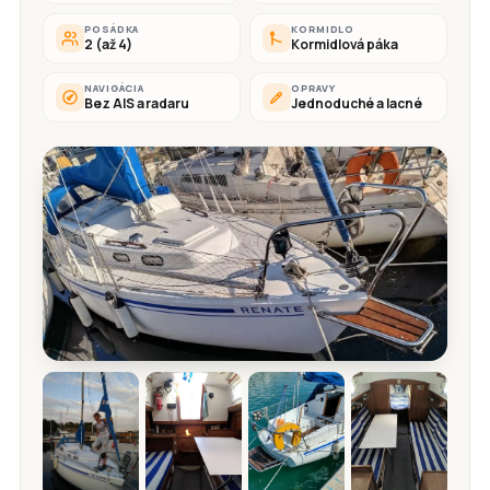
POSÁDKA
KORMIDLO
2 (až 4)
Kormidlová páka
NAVIGÁCIA
OPRAVY
Bez AIS a radaru
Jednoduché a lacné