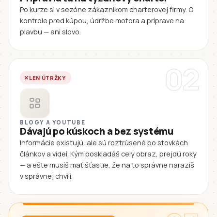
Po kurze si v sezóne zákazníkom charterovej firmy. O
kontrole pred kúpou, údržbe motora a príprave na
plavbu — ani slovo.
02
LEN ÚTRŽKY
BLOGY A YOUTUBE
Dávajú po kúskoch a bez systému
Informácie existujú, ale sú roztrúsené po stovkách
článkov a videí. Kým poskladáš celý obraz, prejdú roky
— a ešte musíš mať šťastie, že na to správne narazíš
v správnej chvíli.