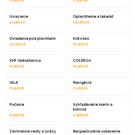
11 LEKCIÍ
3 LEKCIE
Uviazanie
Oplachtenie a takeláž
41 LEKCIÍ
22 LEKCIÍ
Ovládanie pod plachtami
Kotvisko
43 LEKCIÍ
15 LEKCIÍ
VHF rádiostanica
COLREGs
11 LEKCIÍ
15 LEKCIÍ
IALA
Navigácia
11 LEKCIÍ
11 LEKCIÍ
Počasie
Vyhľadávanie marín a
kotvísk
3 LEKCIE
2 LEKCIE
Záchranné vesty a úväzy
Bezpečnostné vybavenie