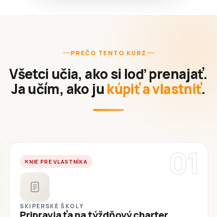
PREČO TENTO KURZ
Všetci učia, ako si loď prenajať.
Ja učím, ako ju
kúpiť a vlastniť
.
01
NIE PRE VLASTNÍKA
SKIPERSKÉ ŠKOLY
Pripravia ťa na týždňový charter