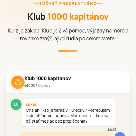
SÚČASŤ PREDPLATNÉHO
Klub
1000 kapitánov
Kurz je základ. Klub je živá pomoc, výjazdy na more a
rovnako zmýšľajúci ľudia po celom svete.
Klub 1000 kapitánov
1000+ členov
LU
Lukáš
Chalani, kto je teraz v Turecku? Potrebujem
radu ohľadom maríny v Marmarise — kde sa
dá stáť mesiac bez preplácania?
14:23