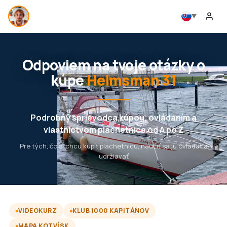
Odpoviem na tvoje otázky o
kúpe
Helmsman 31
Podrobný sprievodca kúpou, ovládaním a
vlastníctvom plachetnice od A po Z
Pre tých, čo si chcú kúpiť plachetnicu, naučiť sa ju ovládať a
udržiavať
VIDEOKURZ
KLUB 1000 KAPITÁNOV
MAPA KOTVÍSK