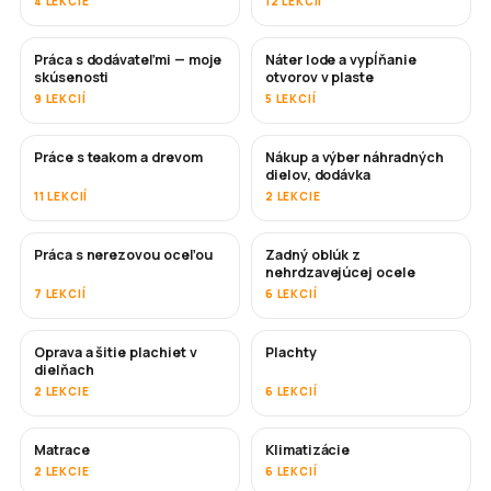
4 LEKCIE
12 LEKCIÍ
Práca s dodávateľmi — moje
Náter lode a vypĺňanie
ČOSKORO
ČOSKORO
skúsenosti
otvorov v plaste
9 LEKCIÍ
5 LEKCIÍ
Práce s teakom a drevom
Nákup a výber náhradných
ČOSKORO
dielov, dodávka
11 LEKCIÍ
2 LEKCIE
Práca s nerezovou oceľou
Zadný oblúk z
ČOSKORO
nehrdzavejúcej ocele
7 LEKCIÍ
6 LEKCIÍ
Oprava a šitie plachiet v
Plachty
ČOSKORO
dielňach
2 LEKCIE
6 LEKCIÍ
Matrace
Klimatizácie
ČOSKORO
2 LEKCIE
6 LEKCIÍ