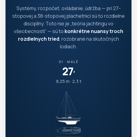
Systémy, rozpočet, ovládanie, údržba — pri 27-
stopovej a 38-stopovej plachetnici sú to rozdielne
disciplíny. Toto nie je „teória jachtingu vo
všeobecnosti“ — sú to
konkrétne nuansy troch
rozdielnych tried
, rozobrané na skutočných
lodiach.
01 · MALÉ
27
′
8,25 m · 2,3 t