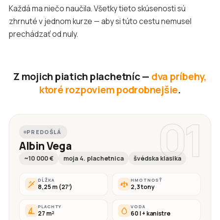
Každá ma niečo naučila. Všetky tieto skúsenosti sú
zhrnuté v jednom kurze — aby si túto cestu nemusel
prechádzať od nuly.
Z mojich piatich plachetníc —
dva príbehy,
ktoré rozpoviem podrobnejšie
.
01
PREDOŠLÁ
Albin Vega
~10 000 €
moja 4. plachetnica
švédska klasika
DĹŽKA
HMOTNOSŤ
8,25 m (27′)
2,3 tony
PLACHTY
VODA
27 m²
60 l + kanistre