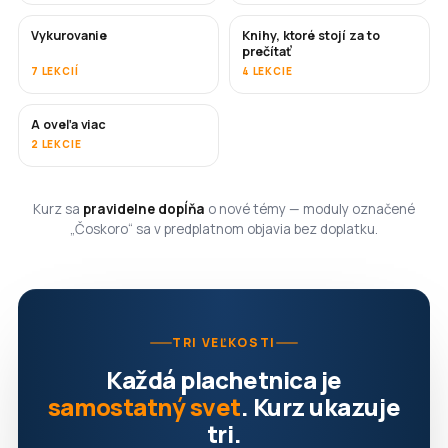
Vykurovanie
Knihy, ktoré stojí za to
ČOSKORO
ČOSKORO
prečítať
7 LEKCIÍ
4 LEKCIE
A oveľa viac
ČOSKORO
2 LEKCIE
Kurz sa
pravidelne dopĺňa
o nové témy — moduly označené
„Čoskoro“ sa v predplatnom objavia bez doplatku.
TRI VEĽKOSTI
Každá plachetnica je
samostatný svet
. Kurz ukazuje
tri.