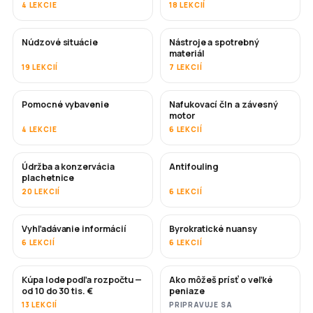
4 LEKCIE
18 LEKCIÍ
Núdzové situácie
Nástroje a spotrebný
materiál
19 LEKCIÍ
7 LEKCIÍ
Pomocné vybavenie
Nafukovací čln a závesný
motor
4 LEKCIE
6 LEKCIÍ
Údržba a konzervácia
Antifouling
ČOSKORO
plachetnice
20 LEKCIÍ
6 LEKCIÍ
Vyhľadávanie informácií
Byrokratické nuansy
6 LEKCIÍ
6 LEKCIÍ
Kúpa lode podľa rozpočtu —
Ako môžeš prísť o veľké
ČOSKORO
ČOSKORO
od 10 do 30 tis. €
peniaze
13 LEKCIÍ
PRIPRAVUJE SA