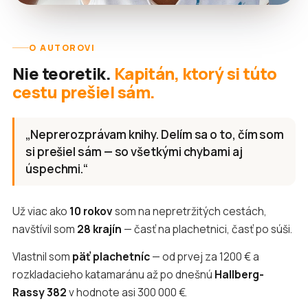
O AUTOROVI
Nie teoretik.
Kapitán, ktorý si túto
cestu prešiel sám.
„Neprerozprávam knihy. Delím sa o to, čím som
si prešiel sám — so všetkými chybami aj
úspechmi.“
Už viac ako
10 rokov
som na nepretržitých cestách,
navštívil som
28 krajín
— časť na plachetnici, časť po súši.
Vlastnil som
päť plachetníc
— od prvej za 1200 € a
rozkladacieho katamaránu až po dnešnú
Hallberg-
Rassy 382
v hodnote asi 300 000 €.