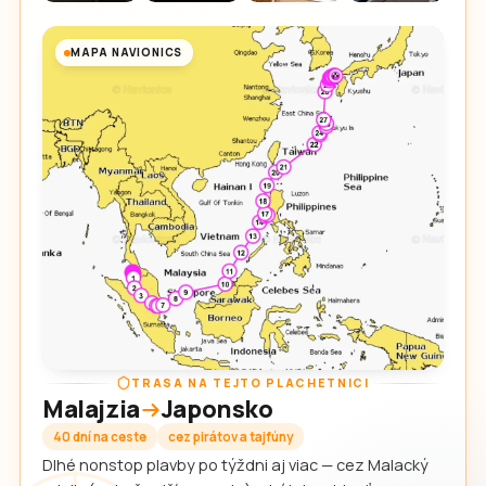
MAPA NAVIONICS
TRASA NA TEJTO PLACHETNICI
Malajzia
Japonsko
40 dní na ceste
cez pirátov a tajfúny
Dlhé nonstop plavby po týždni aj viac — cez Malacký