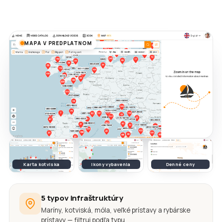
MAPA V PREDPLATNOM
Karta kotviska
Ikony vybavenia
Denné ceny
5 typov infraštruktúry
Maríny, kotviská, móla, veľké prístavy a rybárske
prístavy — filtruj podľa typu.