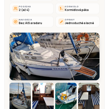
POSÁDKA
KORMIDLO
2 (až 4)
Kormidlová páka
NAVIGÁCIA
OPRAVY
Bez AIS a radaru
Jednoduché a lacné