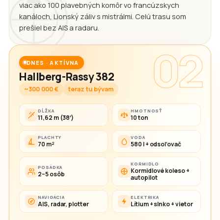
viac ako 100 plavebných komôr vo francúzskych
kanáloch, Lionský záliv s mistrálmi. Celú trasu som
prešiel bez AIS a radaru.
02
DNES · AKTÍVNA
Hallberg-Rassy 382
~300 000 €
teraz tu bývam
DĹŽKA
HMOTNOSŤ
11,62 m (38′)
10 ton
PLACHTY
VODA
70 m²
580 l + odsoľovač
KORMIDLO
POSÁDKA
Kormidlové koleso +
2–5 osôb
autopilot
NAVIGÁCIA
ELEKTRIKA
AIS, radar, plotter
Lítium + slnko + vietor