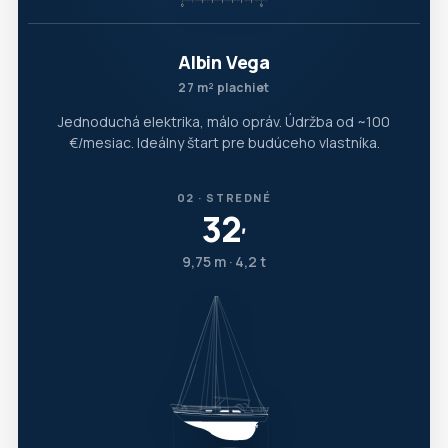
Albin Vega
27 m² plachiet
Jednoduchá elektrika, málo opráv. Údržba od ~100
€/mesiac. Ideálny štart pre budúceho vlastníka.
02 · STREDNÉ
32
′
9,75 m · 4,2 t