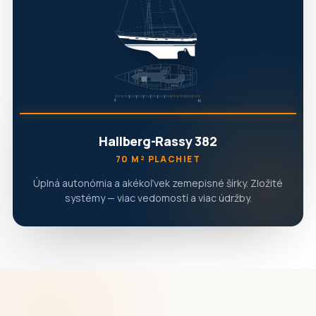
Hallberg-Rassy 382
70 M² PLACHIET
Úplná autonómia a akékoľvek zemepisné šírky. Zložité
systémy — viac vedomostí a viac údržby.