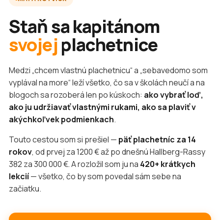
Staň sa kapitánom
svojej
plachetnice
Medzi „chcem vlastnú plachetnicu“ a „sebavedomo som
vyplával na more“ leží všetko, čo sa v školách neučí a na
blogoch sa rozoberá len po kúskoch:
ako vybrať loď,
ako ju udržiavať vlastnými rukami, ako sa plaviť v
akýchkoľvek podmienkach
.
Touto cestou som si prešiel —
päť plachetníc za 14
rokov
, od prvej za 1200 € až po dnešnú Hallberg-Rassy
382 za 300 000 €. A rozložil som ju na
420+ krátkych
lekcií
— všetko, čo by som povedal sám sebe na
začiatku.