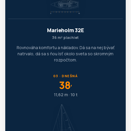
Marieholm 32E
36 m² plachiet
Rovnováha komfortu a nákladov. Dá sa na nej bývať
natrvalo, dá sa s ňou ísť okolo sveta so skromným
rozpočtom.
03 · DNEŠNÁ
38
′
11,62 m · 10 t