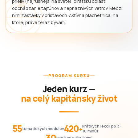
prieliv (najrušnejší na svete), pirátsku oblasť,
obchádzanie tajfúnov a nepriaznivých vetrov. Medzi
nimi zastávky v prístavoch. Aktívna plachetnica, na
ktorej práve teraz bývam.
PROGRAM KURZU
Jeden kurz —
na celý kapitánsky život
55
420
krátkych lekcií po 3–
+
tematických modulov
10 minút
30
jazykov s titulkami