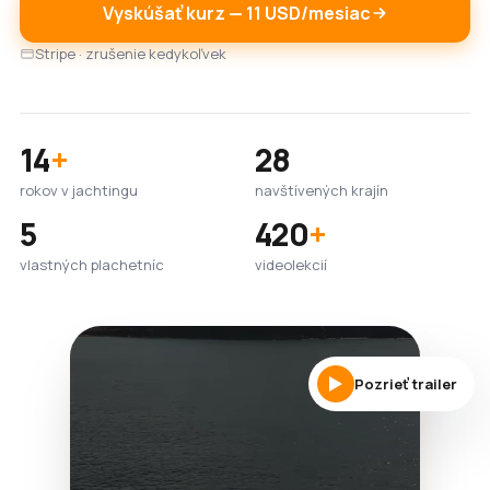
Vyskúšať kurz — 11 USD/mesiac
Stripe · zrušenie kedykoľvek
14
+
28
rokov v jachtingu
navštívených krajín
5
420
+
vlastných plachetníc
videolekcií
Pozrieť trailer