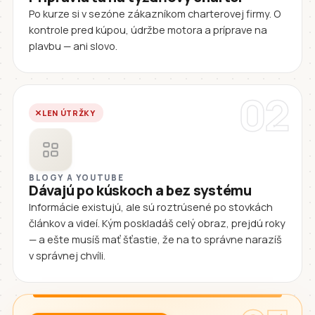
Po kurze si v sezóne zákazníkom charterovej firmy. O
kontrole pred kúpou, údržbe motora a príprave na
plavbu — ani slovo.
02
LEN ÚTRŽKY
BLOGY A YOUTUBE
Dávajú po kúskoch a bez systému
Informácie existujú, ale sú roztrúsené po stovkách
článkov a videí. Kým poskladáš celý obraz, prejdú roky
— a ešte musíš mať šťastie, že na to správne narazíš
v správnej chvíli.