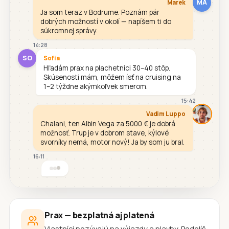
MA
Marek
Ja som teraz v Bodrume. Poznám pár
dobrých možností v okolí — napíšem ti do
súkromnej správy.
14:28
SO
Sofia
Hľadám prax na plachetnici 30–40 stôp.
Skúsenosti mám, môžem ísť na cruising na
1–2 týždne akýmkoľvek smerom.
15:42
Vadim Luppo
Chalani, ten Albin Vega za 5000 € je dobrá
možnosť. Trup je v dobrom stave, kýlové
svorníky nemá, motor nový! Ja by som ju bral.
16:11
Prax — bezplatná aj platená
Vlastníci pozývajú na výjazdy a plavby. Podelíš