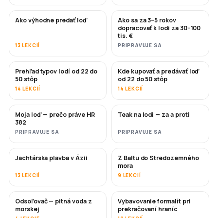
Ako výhodne predať loď
Ako sa za 3–5 rokov
NOVÉ
NOVÉ
dopracovať k lodi za 30–100
tis. €
13 LEKCIÍ
PRIPRAVUJE SA
Prehľad typov lodí od 22 do
Kde kupovať a predávať loď
ČOSKORO
ČOSKORO
50 stôp
od 22 do 50 stôp
14 LEKCIÍ
14 LEKCIÍ
Moja loď — prečo práve HR
Teak na lodi — za a proti
ČOSKORO
ČOSKORO
382
PRIPRAVUJE SA
PRIPRAVUJE SA
Jachtárska plavba v Ázii
Z Baltu do Stredozemného
ČOSKORO
ČOSKORO
mora
13 LEKCIÍ
9 LEKCIÍ
Odsoľovač — pitná voda z
Vybavovanie formalít pri
ČOSKORO
morskej
prekračovaní hraníc