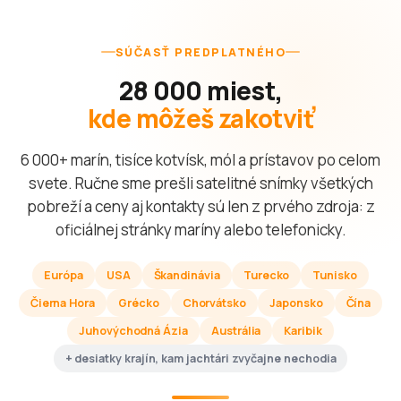
SÚČASŤ PREDPLATNÉHO
28 000 miest,
kde môžeš zakotviť
6 000+ marín, tisíce kotvísk, mól a prístavov po celom
svete. Ručne sme prešli satelitné snímky všetkých
pobreží a ceny aj kontakty sú len z prvého zdroja: z
oficiálnej stránky maríny alebo telefonicky.
Európa
USA
Škandinávia
Turecko
Tunisko
Čierna Hora
Grécko
Chorvátsko
Japonsko
Čína
Juhovýchodná Ázia
Austrália
Karibik
+ desiatky krajín, kam jachtári zvyčajne nechodia