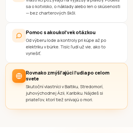
sa o kotvisko, o náklady alebo len o skúsenosti
— bez charterových škôl.
Pomoc s akoukoľvek otázkou
Od výberu lode a kontroly pri kúpe až po
elektriku v búrke. Tisíc ľudí už vie, ako to
vyriešiť.
Rovnako zmýšľajúci ľudia po celom
svete
Skutoční vlastníci v Baltiku, Stredomorí,
juhovýchodnej Ázii, Karibiku. Nájdeš si
priateľov, ktorí tiež snívajú o mori.