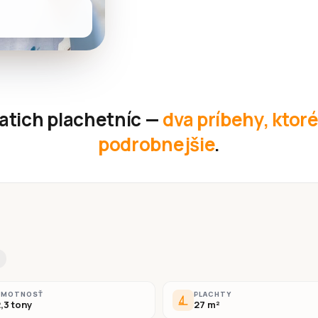
iatich plachetníc —
dva príbehy, ktor
podrobnejšie
.
HMOTNOSŤ
PLACHTY
,3 tony
27 m²