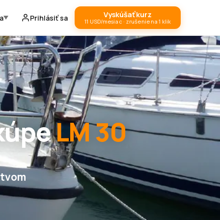
Vyskúšať kurz
a
Prihlásiť sa
11 USD/mesiac · zrušenie na 1 klik
 kúpe
LM 30
ctvom