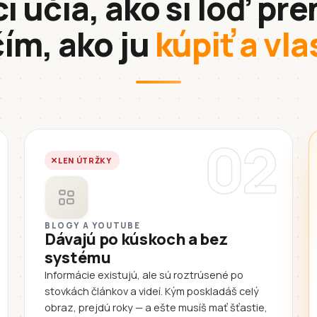
i učia, ako si loď pre
čím, ako ju
kúpiť a vla
02
LEN ÚTRŽKY
BLOGY A YOUTUBE
Dávajú po kúskoch a bez
systému
Informácie existujú, ale sú roztrúsené po
stovkách článkov a videí. Kým poskladáš celý
obraz, prejdú roky — a ešte musíš mať šťastie,