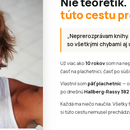
Nie teoretik.
túto cestu pr
„Neprerozprávam knihy. 
so všetkými chybami aj
Už viac ako
10 rokov
som na nepr
časť na plachetnici, časť po súši
Vlastnil som
päť plachetníc
— o
po dnešnú
Hallberg-Rassy 382
Každá ma niečo naučila. Všetky 
si túto cestu nemusel prechádza