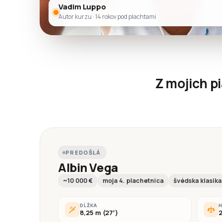
Vadim Luppo
Autor kurzu · 14 rokov pod plachtami
Z mojich p
PREDOŠLÁ
Albin Vega
~10 000 €
moja 4. plachetnica
švédska klasika
DĹŽKA
8,25 m (27′)
2