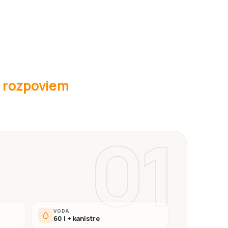
é rozpoviem
01
VODA
60 l + kanistre