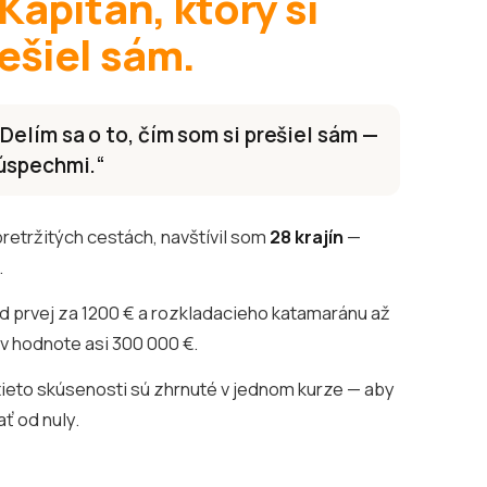
Kapitán, ktorý si
ešiel sám.
Delím sa o to, čím som si prešiel sám —
 úspechmi.“
etržitých cestách, navštívil som
28 krajín
—
.
d prvej za 1200 € a rozkladacieho katamaránu až
v hodnote asi 300 000 €.
tieto skúsenosti sú zhrnuté v jednom kurze — aby
ť od nuly.