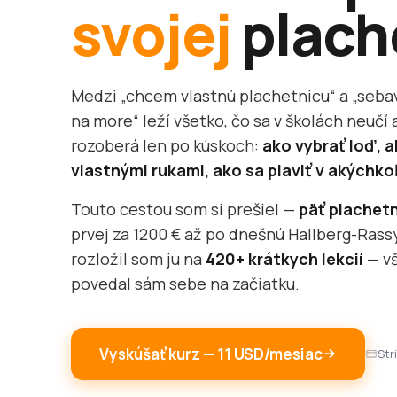
svojej
plach
Medzi „chcem vlastnú plachetnicu“ a „seb
na more“ leží všetko, čo sa v školách neučí 
rozoberá len po kúskoch:
ako vybrať loď, a
vlastnými rukami, ako sa plaviť v akých
Touto cestou som si prešiel —
päť plachetn
prvej za 1200 € až po dnešnú Hallberg-Rassy
rozložil som ju na
420+ krátkych lekcií
— vš
povedal sám sebe na začiatku.
Vyskúšať kurz — 11 USD/mesiac
Str