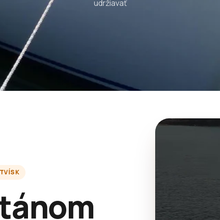
udržiavať
TVÍSK
itánom