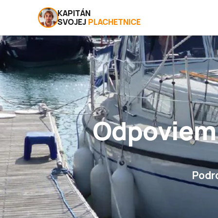
KAPITÁN
SVOJEJ
PLACHETNICE
Odpoviem 
Podr