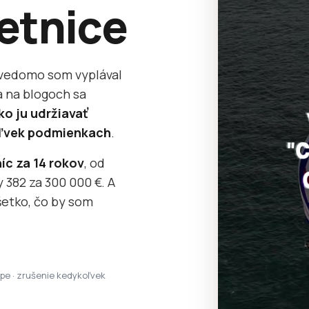
etnice
avedomo som vyplával
a na blogoch sa
ko ju udržiavať
koľvek podmienkach
.
íc za 14 rokov
, od
 382 za 300 000 €. A
etko, čo by som
ipe · zrušenie kedykoľvek