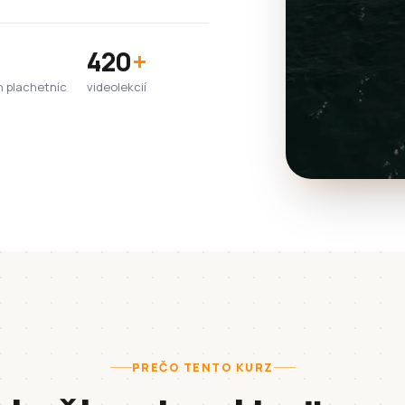
420
+
h plachetníc
videolekcií
PREČO TENTO KURZ