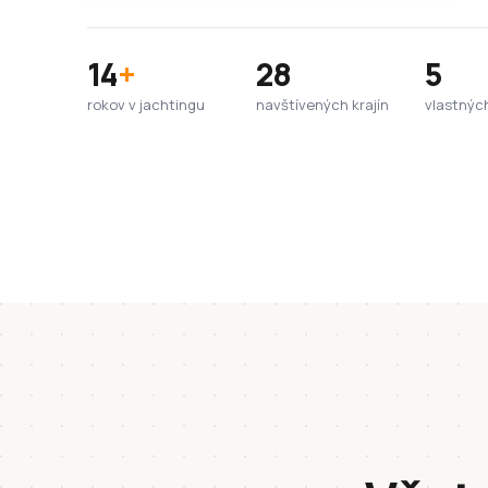
14
+
28
5
rokov v jachtingu
navštívených krajín
vlastnýc