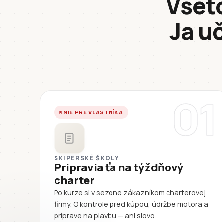
Všetc
Ja u
01
NIE PRE VLASTNÍKA
SKIPERSKÉ ŠKOLY
Pripravia ťa na týždňový
charter
Po kurze si v sezóne zákazníkom charterovej
firmy. O kontrole pred kúpou, údržbe motora a
príprave na plavbu — ani slovo.