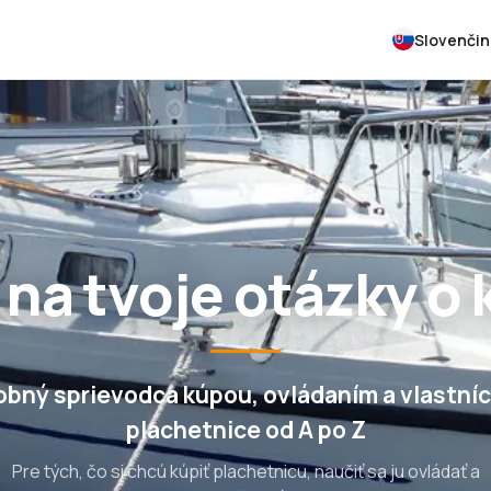
Slovenčin
na tvoje otázky o
obný sprievodca kúpou, ovládaním a vlastní
plachetnice od A po Z
Pre tých, čo si chcú kúpiť plachetnicu, naučiť sa ju ovládať a