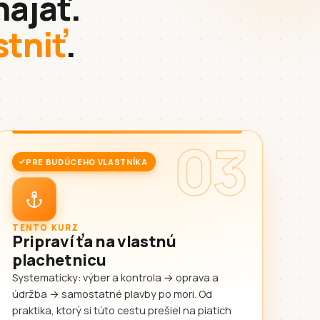
najať.
stniť
.
03
PRE BUDÚCEHO VLASTNÍKA
TENTO KURZ
Pripraví ťa na vlastnú
plachetnicu
Systematicky: výber a kontrola → oprava a
údržba → samostatné plavby po mori. Od
praktika, ktorý si túto cestu prešiel na piatich