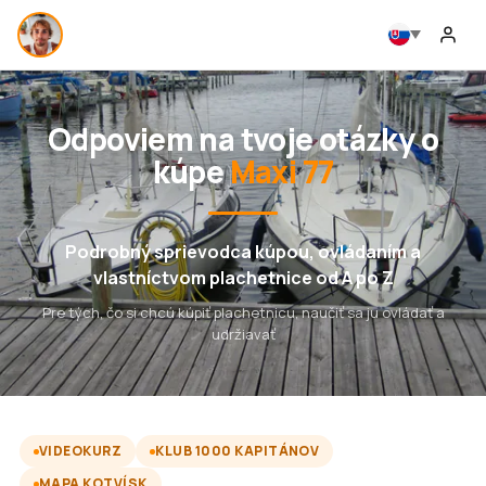
Odpoviem na tvoje otázky o
kúpe
Maxi 77
Podrobný sprievodca kúpou, ovládaním a
vlastníctvom plachetnice od A po Z
Pre tých, čo si chcú kúpiť plachetnicu, naučiť sa ju ovládať a
udržiavať
VIDEOKURZ
KLUB 1000 KAPITÁNOV
MAPA KOTVÍSK