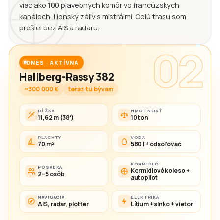
viac ako 100 plavebných komôr vo francúzskych
kanáloch, Lionský záliv s mistrálmi. Celú trasu som
prešiel bez AIS a radaru.
02
DNES · AKTÍVNA
Hallberg-Rassy 382
~300 000 €
teraz tu bývam
DĹŽKA
HMOTNOSŤ
11,62 m (38′)
10 ton
PLACHTY
VODA
70 m²
580 l + odsoľovač
KORMIDLO
POSÁDKA
Kormidlové koleso +
2–5 osôb
autopilot
NAVIGÁCIA
ELEKTRIKA
AIS, radar, plotter
Lítium + slnko + vietor