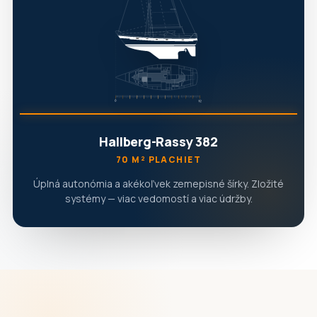
Hallberg-Rassy 382
70 M² PLACHIET
Úplná autonómia a akékoľvek zemepisné šírky. Zložité
systémy — viac vedomostí a viac údržby.