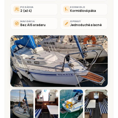
POSÁDKA
KORMIDLO
2 (až 4)
Kormidlová páka
NAVIGÁCIA
OPRAVY
Bez AIS a radaru
Jednoduché a lacné