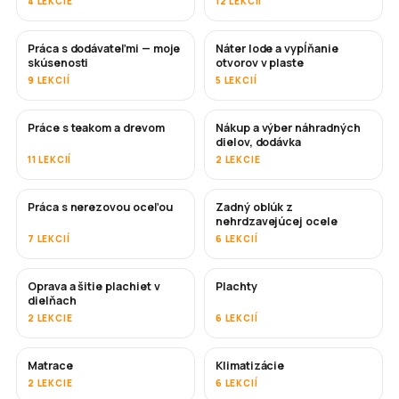
4 LEKCIE
12 LEKCIÍ
Práca s dodávateľmi — moje
Náter lode a vypĺňanie
ČOSKORO
ČOSKORO
skúsenosti
otvorov v plaste
9 LEKCIÍ
5 LEKCIÍ
Práce s teakom a drevom
Nákup a výber náhradných
ČOSKORO
dielov, dodávka
11 LEKCIÍ
2 LEKCIE
Práca s nerezovou oceľou
Zadný oblúk z
ČOSKORO
nehrdzavejúcej ocele
7 LEKCIÍ
6 LEKCIÍ
Oprava a šitie plachiet v
Plachty
ČOSKORO
dielňach
2 LEKCIE
6 LEKCIÍ
Matrace
Klimatizácie
ČOSKORO
2 LEKCIE
6 LEKCIÍ