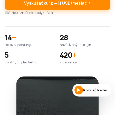
Vyskúšať kurz — 11 USD/mesiac
Stripe · zrušenie kedykoľvek
14
+
28
rokov v jachtingu
navštívených krajín
5
420
+
vlastných plachetníc
videolekcií
Pozrieť trailer