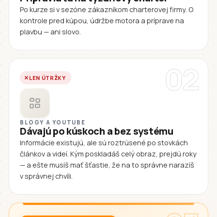
Po kurze si v sezóne zákazníkom charterovej firmy. O
kontrole pred kúpou, údržbe motora a príprave na
plavbu — ani slovo.
02
LEN ÚTRŽKY
BLOGY A YOUTUBE
Dávajú po kúskoch a bez systému
Informácie existujú, ale sú roztrúsené po stovkách
článkov a videí. Kým poskladáš celý obraz, prejdú roky
— a ešte musíš mať šťastie, že na to správne narazíš
v správnej chvíli.