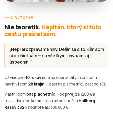
O AUTOROVI
Nie teoretik.
Kapitán, ktorý si túto
cestu prešiel sám.
„Neprerozprávam knihy. Delím sa o to, čím som
si prešiel sám — so všetkými chybami aj
úspechmi.“
Už viac ako
10 rokov
som na nepretržitých cestách,
navštívil som
28 krajín
— časť na plachetnici, časť po súši.
Vlastnil som
päť plachetníc
— od prvej za 1200 € a
rozkladacieho katamaránu až po dnešnú
Hallberg-
Rassy 382
v hodnote asi 300 000 €.