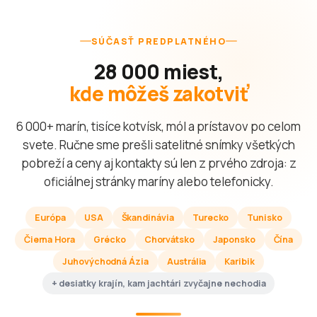
SÚČASŤ PREDPLATNÉHO
28 000 miest,
kde môžeš zakotviť
6 000+ marín, tisíce kotvísk, mól a prístavov po celom
svete. Ručne sme prešli satelitné snímky všetkých
pobreží a ceny aj kontakty sú len z prvého zdroja: z
oficiálnej stránky maríny alebo telefonicky.
Európa
USA
Škandinávia
Turecko
Tunisko
Čierna Hora
Grécko
Chorvátsko
Japonsko
Čína
Juhovýchodná Ázia
Austrália
Karibik
+ desiatky krajín, kam jachtári zvyčajne nechodia