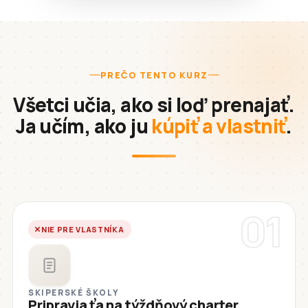
PREČO TENTO KURZ
Všetci učia, ako si loď prenajať.
Ja učím, ako ju
kúpiť a vlastniť
.
01
NIE PRE VLASTNÍKA
SKIPERSKÉ ŠKOLY
Pripravia ťa na týždňový charter