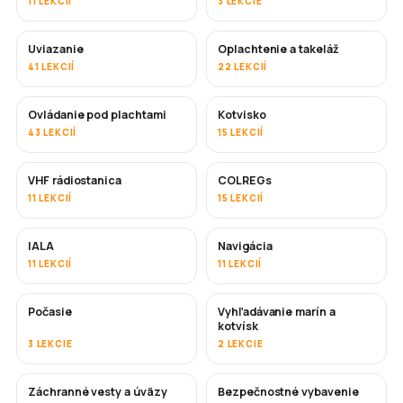
11 LEKCIÍ
3 LEKCIE
Uviazanie
Oplachtenie a takeláž
41 LEKCIÍ
22 LEKCIÍ
Ovládanie pod plachtami
Kotvisko
43 LEKCIÍ
15 LEKCIÍ
VHF rádiostanica
COLREGs
11 LEKCIÍ
15 LEKCIÍ
IALA
Navigácia
11 LEKCIÍ
11 LEKCIÍ
Počasie
Vyhľadávanie marín a
kotvísk
3 LEKCIE
2 LEKCIE
Záchranné vesty a úväzy
Bezpečnostné vybavenie