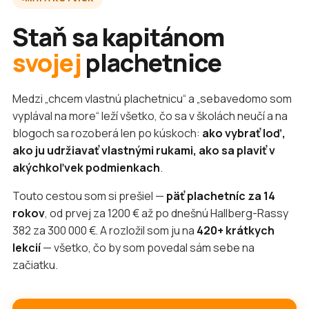
Staň sa kapitánom
svojej
plachetnice
Medzi „chcem vlastnú plachetnicu“ a „sebavedomo som
vyplával na more“ leží všetko, čo sa v školách neučí a na
blogoch sa rozoberá len po kúskoch:
ako vybrať loď,
ako ju udržiavať vlastnými rukami, ako sa plaviť v
akýchkoľvek podmienkach
.
Touto cestou som si prešiel —
päť plachetníc za 14
rokov
, od prvej za 1200 € až po dnešnú Hallberg-Rassy
382 za 300 000 €. A rozložil som ju na
420+ krátkych
lekcií
— všetko, čo by som povedal sám sebe na
začiatku.