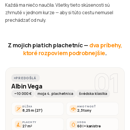
Každá ma niečo naučila. Všetky tieto skúsenosti sú
zhrnuté v jednom kurze — aby si túto cestu nemusel
prechádzať od nuly.
Z mojich piatich plachetníc —
dva príbehy,
ktoré rozpoviem podrobnejšie
.
01
PREDOŠLÁ
Albin Vega
~10 000 €
moja 4. plachetnica
švédska klasika
DĹŽKA
HMOTNOSŤ
8,25 m (27′)
2,3 tony
PLACHTY
VODA
27 m²
60 l + kanistre