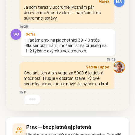
MA
Marek
Ja som teraz v Bodrume. Poznám pár
dobrých možností v okolí — napíšem ti do
súkromnej správy.
14:28
SO
Sofia
Hľadám prax na plachetnici 30–40 stôp.
Skúsenosti mám, môžem ísť na cruising na
1–2 týždne akýmkoľvek smerom.
15:42
Vadim Luppo
Chalani, ten Albin Vega za 5000 € je dobrá
možnosť. Trup je v dobrom stave, kýlové
svorníky nemá, motor nový! Ja by som ju bral.
16:11
Prax — bezplatná aj platená
Vlastníci pozývajú na výjazdy a plavby. Podelíš