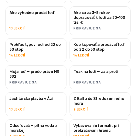
Ako výhodne predať loď
Ako sa za 3–5 rokov
NOVÉ
NOVÉ
dopracovať k lodi za 30–100
tis. €
13 LEKCIÍ
PRIPRAVUJE SA
Prehľad typov lodí od 22 do
Kde kupovať a predávať loď
ČOSKORO
ČOSKORO
50 stôp
od 22 do 50 stôp
14 LEKCIÍ
14 LEKCIÍ
Moja loď — prečo práve HR
Teak na lodi — za a proti
ČOSKORO
ČOSKORO
382
PRIPRAVUJE SA
PRIPRAVUJE SA
Jachtárska plavba v Ázii
Z Baltu do Stredozemného
ČOSKORO
ČOSKORO
mora
13 LEKCIÍ
9 LEKCIÍ
Odsoľovač — pitná voda z
Vybavovanie formalít pri
ČOSKORO
morskej
prekračovaní hraníc