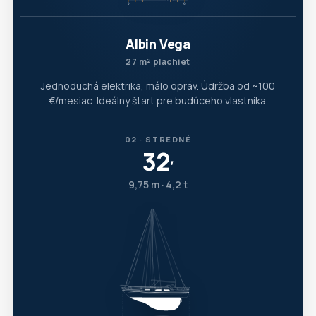
Albin Vega
27 m² plachiet
Jednoduchá elektrika, málo opráv. Údržba od ~100
€/mesiac. Ideálny štart pre budúceho vlastníka.
02 · STREDNÉ
32
′
9,75 m · 4,2 t