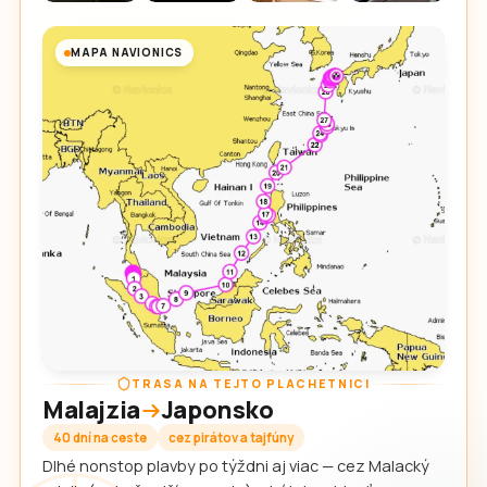
MAPA NAVIONICS
TRASA NA TEJTO PLACHETNICI
Malajzia
Japonsko
40 dní na ceste
cez pirátov a tajfúny
Dlhé nonstop plavby po týždni aj viac — cez Malacký