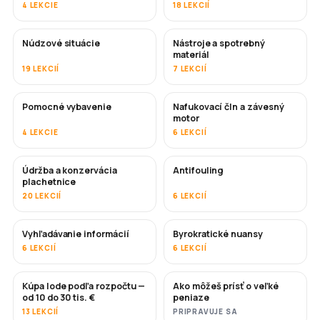
4 LEKCIE
18 LEKCIÍ
Núdzové situácie
Nástroje a spotrebný
materiál
19 LEKCIÍ
7 LEKCIÍ
Pomocné vybavenie
Nafukovací čln a závesný
motor
4 LEKCIE
6 LEKCIÍ
Údržba a konzervácia
Antifouling
ČOSKORO
plachetnice
20 LEKCIÍ
6 LEKCIÍ
Vyhľadávanie informácií
Byrokratické nuansy
6 LEKCIÍ
6 LEKCIÍ
Kúpa lode podľa rozpočtu —
Ako môžeš prísť o veľké
ČOSKORO
ČOSKORO
od 10 do 30 tis. €
peniaze
13 LEKCIÍ
PRIPRAVUJE SA