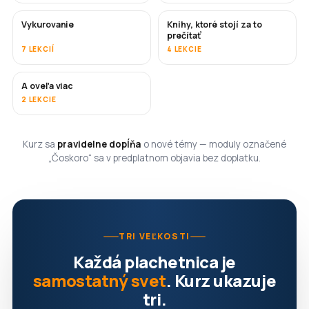
Vykurovanie
Knihy, ktoré stojí za to
ČOSKORO
ČOSKORO
prečítať
7 LEKCIÍ
4 LEKCIE
A oveľa viac
ČOSKORO
2 LEKCIE
Kurz sa
pravidelne dopĺňa
o nové témy — moduly označené
„Čoskoro“ sa v predplatnom objavia bez doplatku.
TRI VEĽKOSTI
Každá plachetnica je
samostatný svet
. Kurz ukazuje
tri.