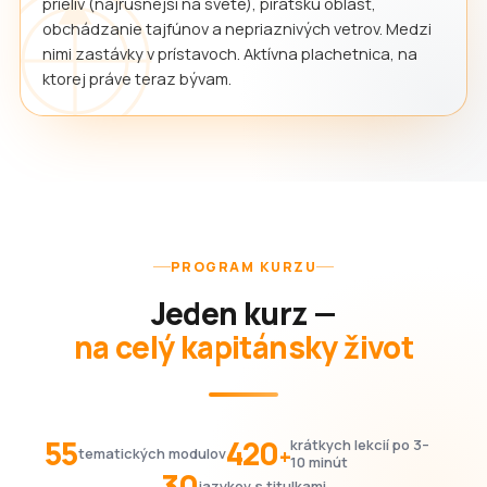
prieliv (najrušnejší na svete), pirátsku oblasť,
obchádzanie tajfúnov a nepriaznivých vetrov. Medzi
nimi zastávky v prístavoch. Aktívna plachetnica, na
ktorej práve teraz bývam.
PROGRAM KURZU
Jeden kurz —
na celý kapitánsky život
55
420
krátkych lekcií po 3–
+
tematických modulov
10 minút
30
jazykov s titulkami