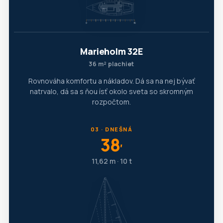
Marieholm 32E
36 m² plachiet
Rovnováha komfortu a nákladov. Dá sa na nej bývať
natrvalo, dá sa s ňou ísť okolo sveta so skromným
rozpočtom.
03 · DNEŠNÁ
38
′
11,62 m · 10 t