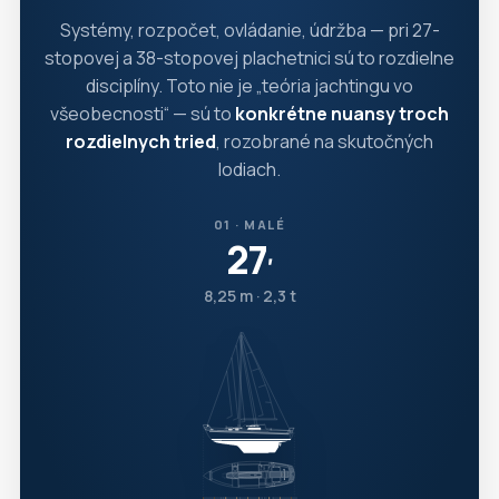
Systémy, rozpočet, ovládanie, údržba — pri 27-
stopovej a 38-stopovej plachetnici sú to rozdielne
disciplíny. Toto nie je „teória jachtingu vo
všeobecnosti“ — sú to
konkrétne nuansy troch
rozdielnych tried
, rozobrané na skutočných
lodiach.
01 · MALÉ
27
′
8,25 m · 2,3 t