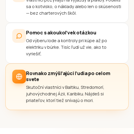
sa o kotvisko, o náklady alebo len o skúsenosti
— bez charterových škôl.
Pomoc s akoukoľvek otázkou
Od výberu lode a kontroly pri kúpe až po
elektriku v búrke. Tisíc ľudí už vie, ako to
vyriešiť.
Rovnako zmýšľajúci ľudia po celom
svete
Skutoční vlastníci v Baltiku, Stredomorí,
juhovýchodnej Ázii, Karibiku. Nájdeš si
priateľov, ktorí tiež snívajú o mori.