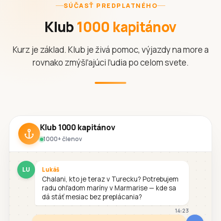
SÚČASŤ PREDPLATNÉHO
Klub
1000 kapitánov
Kurz je základ. Klub je živá pomoc, výjazdy na more a
rovnako zmýšľajúci ľudia po celom svete.
Klub 1000 kapitánov
1000+ členov
LU
Lukáš
Chalani, kto je teraz v Turecku? Potrebujem
radu ohľadom maríny v Marmarise — kde sa
dá stáť mesiac bez preplácania?
14:23