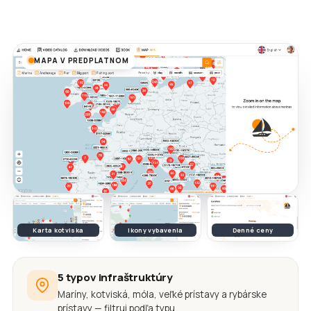
MAPA V PREDPLATNOM
Karta kotviska
Ikony vybavenia
Denné ceny
5 typov infraštruktúry
Maríny, kotviská, móla, veľké prístavy a rybárske
prístavy — filtruj podľa typu.