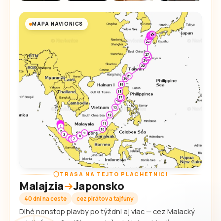
MAPA NAVIONICS
TRASA NA TEJTO PLACHETNICI
Malajzia
Japonsko
40 dní na ceste
cez pirátov a tajfúny
Dlhé nonstop plavby po týždni aj viac — cez Malacký