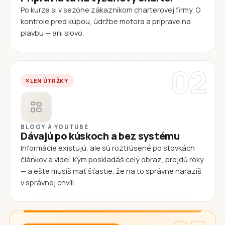
Po kurze si v sezóne zákazníkom charterovej firmy. O
kontrole pred kúpou, údržbe motora a príprave na
plavbu — ani slovo.
02
LEN ÚTRŽKY
BLOGY A YOUTUBE
Dávajú po kúskoch a bez systému
Informácie existujú, ale sú roztrúsené po stovkách
článkov a videí. Kým poskladáš celý obraz, prejdú roky
— a ešte musíš mať šťastie, že na to správne narazíš
v správnej chvíli.