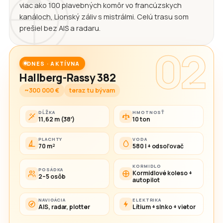
viac ako 100 plavebných komôr vo francúzskych
kanáloch, Lionský záliv s mistrálmi. Celú trasu som
prešiel bez AIS a radaru.
02
DNES · AKTÍVNA
Hallberg-Rassy 382
~300 000 €
teraz tu bývam
DĹŽKA
HMOTNOSŤ
11,62 m (38′)
10 ton
PLACHTY
VODA
70 m²
580 l + odsoľovač
KORMIDLO
POSÁDKA
Kormidlové koleso +
2–5 osôb
autopilot
NAVIGÁCIA
ELEKTRIKA
AIS, radar, plotter
Lítium + slnko + vietor