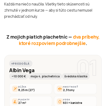
Každá ma niečo naučila. Všetky tieto skúsenosti sú
zhrnuté v jednom kurze — aby si túto cestu nemusel
prechádzať od nuly.
Z mojich piatich plachetníc —
dva príbehy,
ktoré rozpoviem podrobnejšie
.
01
PREDOŠLÁ
Albin Vega
~10 000 €
moja 4. plachetnica
švédska klasika
DĹŽKA
HMOTNOSŤ
8,25 m (27′)
2,3 tony
PLACHTY
VODA
27 m²
60 l + kanistre