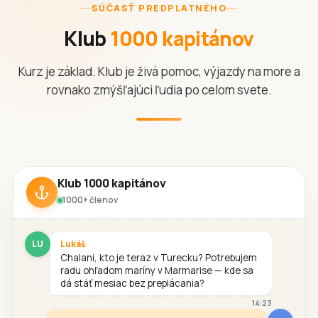
SÚČASŤ PREDPLATNÉHO
Klub
1000 kapitánov
Kurz je základ. Klub je živá pomoc, výjazdy na more a
rovnako zmýšľajúci ľudia po celom svete.
Klub 1000 kapitánov
1000+ členov
LU
Lukáš
Chalani, kto je teraz v Turecku? Potrebujem
radu ohľadom maríny v Marmarise — kde sa
dá stáť mesiac bez preplácania?
14:23