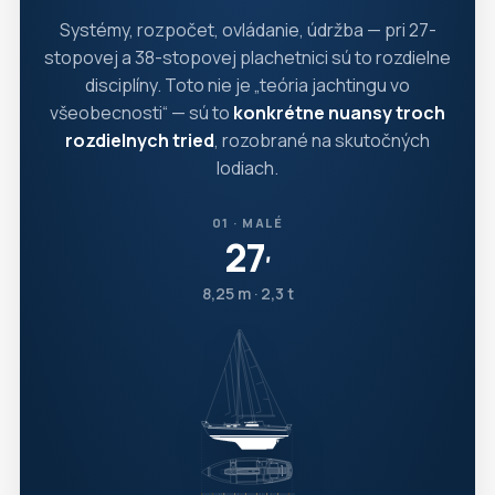
Systémy, rozpočet, ovládanie, údržba — pri 27-
stopovej a 38-stopovej plachetnici sú to rozdielne
disciplíny. Toto nie je „teória jachtingu vo
všeobecnosti“ — sú to
konkrétne nuansy troch
rozdielnych tried
, rozobrané na skutočných
lodiach.
01 · MALÉ
27
′
8,25 m · 2,3 t