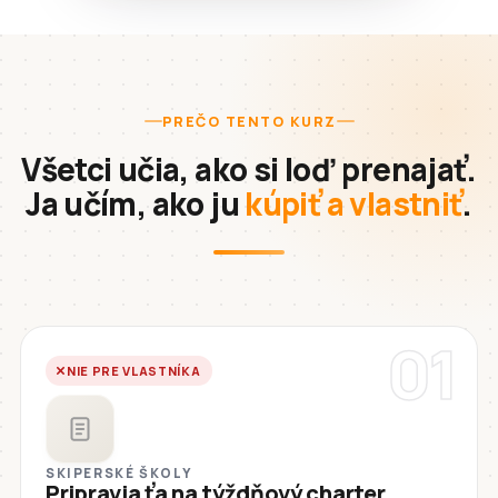
PREČO TENTO KURZ
Všetci učia, ako si loď prenajať.
Ja učím, ako ju
kúpiť a vlastniť
.
01
NIE PRE VLASTNÍKA
SKIPERSKÉ ŠKOLY
Pripravia ťa na týždňový charter