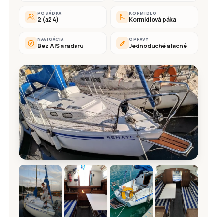
POSÁDKA
KORMIDLO
2 (až 4)
Kormidlová páka
NAVIGÁCIA
OPRAVY
Bez AIS a radaru
Jednoduché a lacné