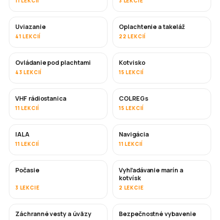
11 LEKCIÍ
3 LEKCIE
Uviazanie
Oplachtenie a takeláž
41 LEKCIÍ
22 LEKCIÍ
Ovládanie pod plachtami
Kotvisko
43 LEKCIÍ
15 LEKCIÍ
VHF rádiostanica
COLREGs
11 LEKCIÍ
15 LEKCIÍ
IALA
Navigácia
11 LEKCIÍ
11 LEKCIÍ
Počasie
Vyhľadávanie marín a
kotvísk
3 LEKCIE
2 LEKCIE
Záchranné vesty a úväzy
Bezpečnostné vybavenie