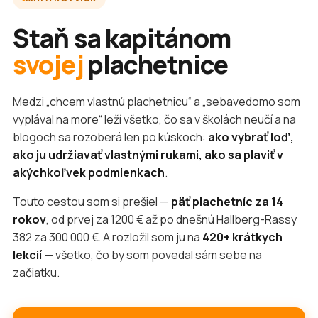
Staň sa kapitánom
svojej
plachetnice
Medzi „chcem vlastnú plachetnicu“ a „sebavedomo som
vyplával na more“ leží všetko, čo sa v školách neučí a na
blogoch sa rozoberá len po kúskoch:
ako vybrať loď,
ako ju udržiavať vlastnými rukami, ako sa plaviť v
akýchkoľvek podmienkach
.
Touto cestou som si prešiel —
päť plachetníc za 14
rokov
, od prvej za 1200 € až po dnešnú Hallberg-Rassy
382 za 300 000 €. A rozložil som ju na
420+ krátkych
lekcií
— všetko, čo by som povedal sám sebe na
začiatku.