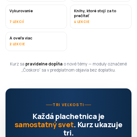
Vykurovanie
Knihy, ktoré stojí za to
ČOSKORO
ČOSKORO
prečítať
7 LEKCIÍ
4 LEKCIE
A oveľa viac
ČOSKORO
2 LEKCIE
Kurz sa
pravidelne dopĺňa
o nové témy — moduly označené
„Čoskoro“ sa v predplatnom objavia bez doplatku.
TRI VEĽKOSTI
Každá plachetnica je
samostatný svet
. Kurz ukazuje
tri.