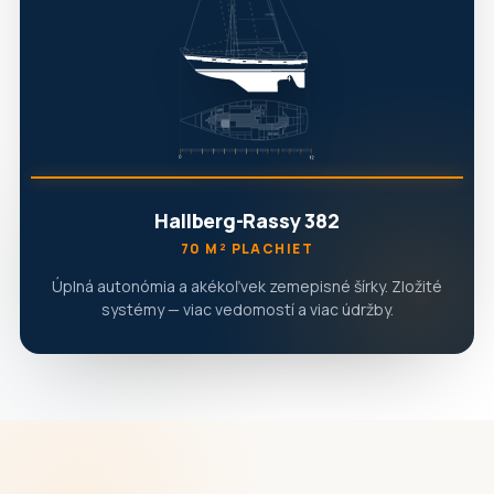
Hallberg-Rassy 382
70 M² PLACHIET
Úplná autonómia a akékoľvek zemepisné šírky. Zložité
systémy — viac vedomostí a viac údržby.