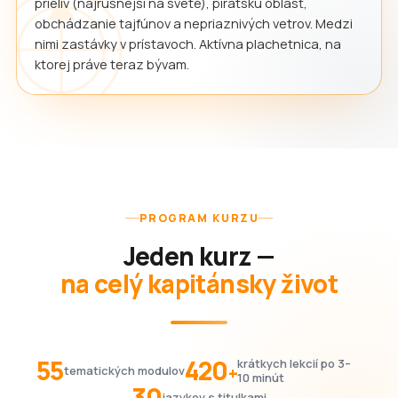
prieliv (najrušnejší na svete), pirátsku oblasť,
obchádzanie tajfúnov a nepriaznivých vetrov. Medzi
nimi zastávky v prístavoch. Aktívna plachetnica, na
ktorej práve teraz bývam.
PROGRAM KURZU
Jeden kurz —
na celý kapitánsky život
55
420
krátkych lekcií po 3–
+
tematických modulov
10 minút
30
jazykov s titulkami