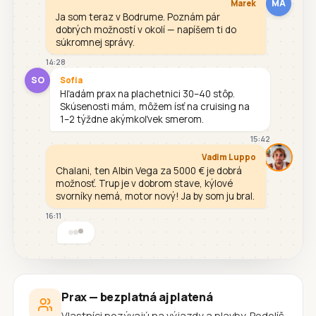
MA
Marek
Ja som teraz v Bodrume. Poznám pár
dobrých možností v okolí — napíšem ti do
súkromnej správy.
14:28
SO
Sofia
Hľadám prax na plachetnici 30–40 stôp.
Skúsenosti mám, môžem ísť na cruising na
1–2 týždne akýmkoľvek smerom.
15:42
Vadim Luppo
Chalani, ten Albin Vega za 5000 € je dobrá
možnosť. Trup je v dobrom stave, kýlové
svorníky nemá, motor nový! Ja by som ju bral.
16:11
Prax — bezplatná aj platená
Vlastníci pozývajú na výjazdy a plavby. Podelíš