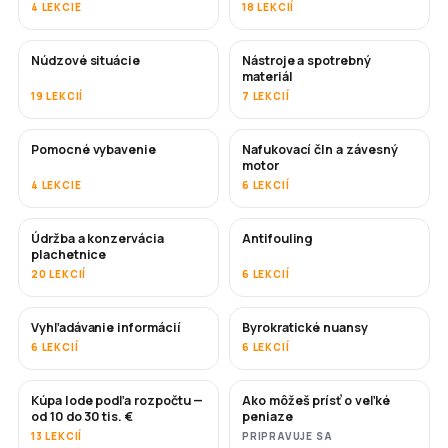
4 LEKCIE
18 LEKCIÍ
Núdzové situácie
Nástroje a spotrebný
materiál
19 LEKCIÍ
7 LEKCIÍ
Pomocné vybavenie
Nafukovací čln a závesný
motor
4 LEKCIE
6 LEKCIÍ
Údržba a konzervácia
Antifouling
ČOSKORO
plachetnice
20 LEKCIÍ
6 LEKCIÍ
Vyhľadávanie informácií
Byrokratické nuansy
6 LEKCIÍ
6 LEKCIÍ
Kúpa lode podľa rozpočtu —
Ako môžeš prísť o veľké
ČOSKORO
ČOSKORO
od 10 do 30 tis. €
peniaze
13 LEKCIÍ
PRIPRAVUJE SA