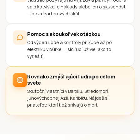
sa o kotvisko, o náklady alebo len o skúsenosti
— bez charterových škôl.
Pomoc s akoukoľvek otázkou
Od výberu lode a kontroly pri kúpe až po
elektriku v búrke. Tisíc ľudí už vie, ako to
vyriešiť.
Rovnako zmýšľajúci ľudia po celom
svete
Skutoční vlastníci v Baltiku, Stredomorí,
juhovýchodnej Ázii, Karibiku. Nájdeš si
priateľov, ktorí tiež snívajú o mori.