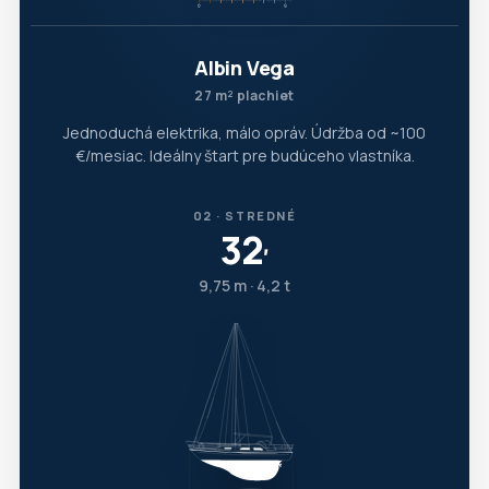
Albin Vega
27 m² plachiet
Jednoduchá elektrika, málo opráv. Údržba od ~100
€/mesiac. Ideálny štart pre budúceho vlastníka.
02 · STREDNÉ
32
′
9,75 m · 4,2 t