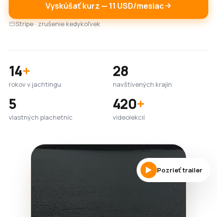
Vyskúšať kurz — 11 USD/mesiac
Stripe · zrušenie kedykoľvek
14
+
28
rokov v jachtingu
navštívených krajín
5
420
+
vlastných plachetníc
videolekcií
Pozrieť trailer