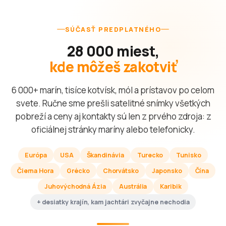
SÚČASŤ PREDPLATNÉHO
28 000 miest,
kde môžeš zakotviť
6 000+ marín, tisíce kotvísk, mól a prístavov po celom
svete. Ručne sme prešli satelitné snímky všetkých
pobreží a ceny aj kontakty sú len z prvého zdroja: z
oficiálnej stránky maríny alebo telefonicky.
Európa
USA
Škandinávia
Turecko
Tunisko
Čierna Hora
Grécko
Chorvátsko
Japonsko
Čína
Juhovýchodná Ázia
Austrália
Karibik
+ desiatky krajín, kam jachtári zvyčajne nechodia