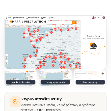
MAPA V PREDPLATNOM
Karta kotviska
Ikony vybavenia
Denné ceny
5 typov infraštruktúry
Maríny, kotviská, móla, veľké prístavy a rybárske
prístavy — filtruj podľa typu.