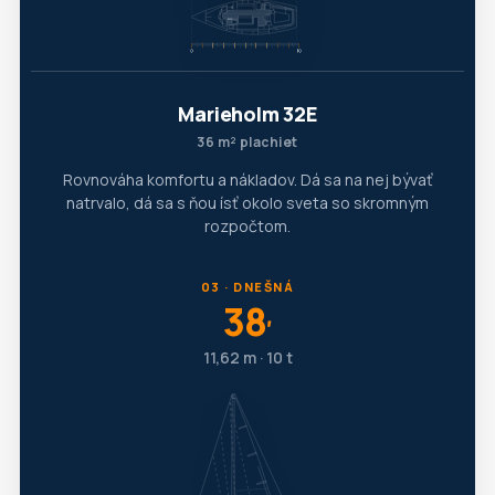
Marieholm 32E
36 m² plachiet
Rovnováha komfortu a nákladov. Dá sa na nej bývať
natrvalo, dá sa s ňou ísť okolo sveta so skromným
rozpočtom.
03 · DNEŠNÁ
38
′
11,62 m · 10 t