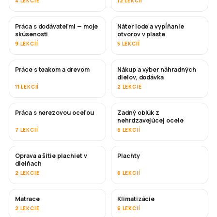
4 LEKCIE
12 LEKCIÍ
Práca s dodávateľmi — moje
Náter lode a vypĺňanie
ČOSKORO
ČOSKORO
skúsenosti
otvorov v plaste
9 LEKCIÍ
5 LEKCIÍ
Práce s teakom a drevom
Nákup a výber náhradných
ČOSKORO
dielov, dodávka
11 LEKCIÍ
2 LEKCIE
Práca s nerezovou oceľou
Zadný oblúk z
ČOSKORO
nehrdzavejúcej ocele
7 LEKCIÍ
6 LEKCIÍ
Oprava a šitie plachiet v
Plachty
ČOSKORO
dielňach
2 LEKCIE
6 LEKCIÍ
Matrace
Klimatizácie
ČOSKORO
2 LEKCIE
6 LEKCIÍ