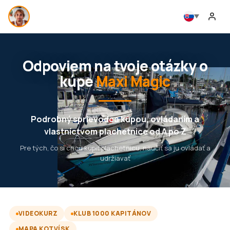
Odpoviem na tvoje otázky o
kúpe
Maxi Magic
Podrobný sprievodca kúpou, ovládaním a
vlastníctvom plachetnice od A po Z
Pre tých, čo si chcú kúpiť plachetnicu, naučiť sa ju ovládať a
udržiavať
VIDEOKURZ
KLUB 1000 KAPITÁNOV
MAPA KOTVÍSK