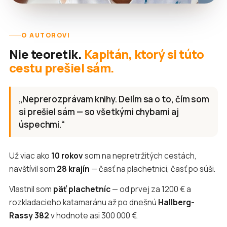
O AUTOROVI
Nie teoretik.
Kapitán, ktorý si túto
cestu prešiel sám.
„Neprerozprávam knihy. Delím sa o to, čím som
si prešiel sám — so všetkými chybami aj
úspechmi.“
Už viac ako
10 rokov
som na nepretržitých cestách,
navštívil som
28 krajín
— časť na plachetnici, časť po súši.
Vlastnil som
päť plachetníc
— od prvej za 1200 € a
rozkladacieho katamaránu až po dnešnú
Hallberg-
Rassy 382
v hodnote asi 300 000 €.