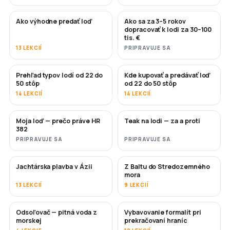
Ako výhodne predať loď
Ako sa za 3–5 rokov
NOVÉ
NOVÉ
dopracovať k lodi za 30–100
tis. €
13 LEKCIÍ
PRIPRAVUJE SA
Prehľad typov lodí od 22 do
Kde kupovať a predávať loď
ČOSKORO
ČOSKORO
50 stôp
od 22 do 50 stôp
14 LEKCIÍ
14 LEKCIÍ
Moja loď — prečo práve HR
Teak na lodi — za a proti
ČOSKORO
ČOSKORO
382
PRIPRAVUJE SA
PRIPRAVUJE SA
Jachtárska plavba v Ázii
Z Baltu do Stredozemného
ČOSKORO
ČOSKORO
mora
13 LEKCIÍ
9 LEKCIÍ
Odsoľovač — pitná voda z
Vybavovanie formalít pri
ČOSKORO
morskej
prekračovaní hraníc