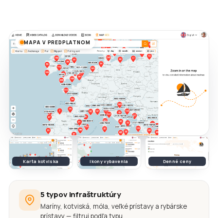
MAPA V PREDPLATNOM
Karta kotviska
Ikony vybavenia
Denné ceny
5 typov infraštruktúry
Maríny, kotviská, móla, veľké prístavy a rybárske
prístavy — filtruj podľa typu.