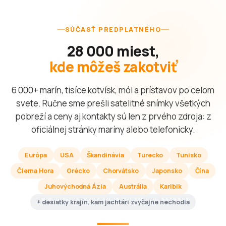
SÚČASŤ PREDPLATNÉHO
28 000 miest,
kde môžeš zakotviť
6 000+ marín, tisíce kotvísk, mól a prístavov po celom
svete. Ručne sme prešli satelitné snímky všetkých
pobreží a ceny aj kontakty sú len z prvého zdroja: z
oficiálnej stránky maríny alebo telefonicky.
Európa
USA
Škandinávia
Turecko
Tunisko
Čierna Hora
Grécko
Chorvátsko
Japonsko
Čína
Juhovýchodná Ázia
Austrália
Karibik
+ desiatky krajín, kam jachtári zvyčajne nechodia