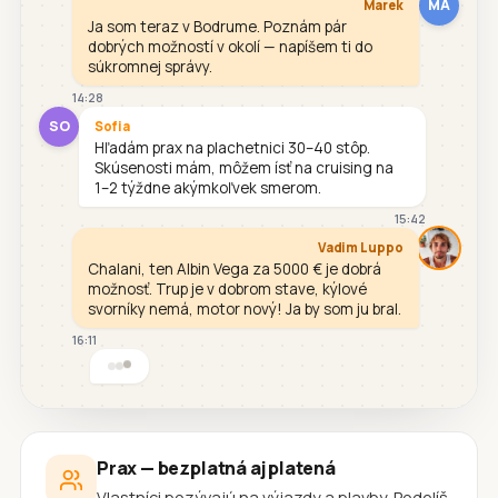
MA
Marek
Ja som teraz v Bodrume. Poznám pár
dobrých možností v okolí — napíšem ti do
súkromnej správy.
14:28
SO
Sofia
Hľadám prax na plachetnici 30–40 stôp.
Skúsenosti mám, môžem ísť na cruising na
1–2 týždne akýmkoľvek smerom.
15:42
Vadim Luppo
Chalani, ten Albin Vega za 5000 € je dobrá
možnosť. Trup je v dobrom stave, kýlové
svorníky nemá, motor nový! Ja by som ju bral.
16:11
Prax — bezplatná aj platená
Vlastníci pozývajú na výjazdy a plavby. Podelíš