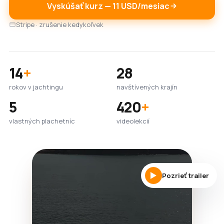
Vyskúšať kurz — 11 USD/mesiac
Stripe · zrušenie kedykoľvek
14
+
28
rokov v jachtingu
navštívených krajín
5
420
+
vlastných plachetníc
videolekcií
Pozrieť trailer