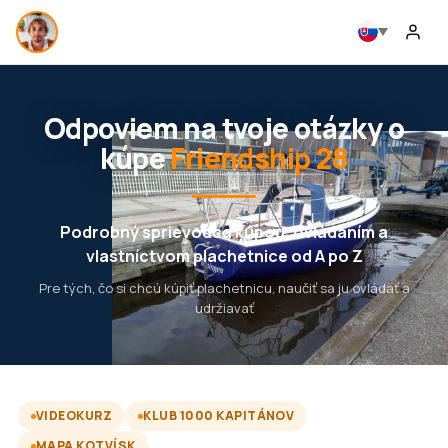
Odpoviem na tvoje otázky o
kúpe
Friendship 28
Podrobný sprievodca kúpou, ovládaním a
vlastníctvom plachetnice od A po Z
Pre tých, čo si chcú kúpiť plachetnicu, naučiť sa ju ovládať a
udržiavať
VIDEOKURZ
KLUB 1000 KAPITÁNOV
MAPA KOTVÍSK