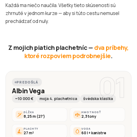
Každá ma niečo naučila. Všetky tieto skúsenosti sú
zhrnuté v jednom kurze — aby si túto cestu nemusel
prechádzať od nuly.
Z mojich piatich plachetníc —
dva príbehy,
ktoré rozpoviem podrobnejšie
.
01
PREDOŠLÁ
Albin Vega
~10 000 €
moja 4. plachetnica
švédska klasika
DĹŽKA
HMOTNOSŤ
8,25 m (27′)
2,3 tony
PLACHTY
VODA
27 m²
60 l + kanistre