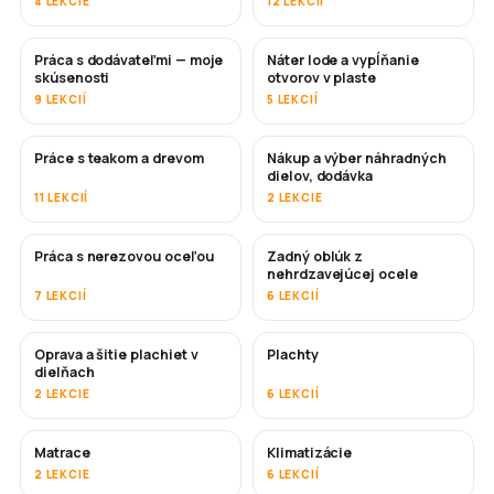
4 LEKCIE
12 LEKCIÍ
Práca s dodávateľmi — moje
Náter lode a vypĺňanie
ČOSKORO
ČOSKORO
skúsenosti
otvorov v plaste
9 LEKCIÍ
5 LEKCIÍ
Práce s teakom a drevom
Nákup a výber náhradných
ČOSKORO
dielov, dodávka
11 LEKCIÍ
2 LEKCIE
Práca s nerezovou oceľou
Zadný oblúk z
ČOSKORO
nehrdzavejúcej ocele
7 LEKCIÍ
6 LEKCIÍ
Oprava a šitie plachiet v
Plachty
ČOSKORO
dielňach
2 LEKCIE
6 LEKCIÍ
Matrace
Klimatizácie
ČOSKORO
2 LEKCIE
6 LEKCIÍ