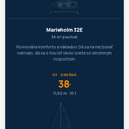
Marieholm 32E
36 m² plachiet
Rovnováha komfortu a nákladov. Dá sa na nej bývať
natrvalo, dá sa s ňou ísť okolo sveta so skromným
rozpočtom.
03 · DNEŠNÁ
38
′
11,62 m · 10 t