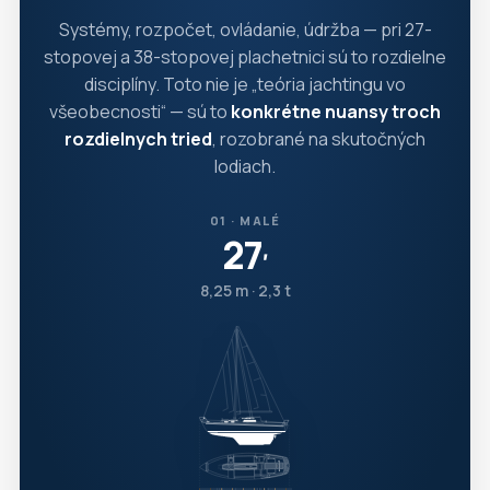
Systémy, rozpočet, ovládanie, údržba — pri 27-
stopovej a 38-stopovej plachetnici sú to rozdielne
disciplíny. Toto nie je „teória jachtingu vo
všeobecnosti“ — sú to
konkrétne nuansy troch
rozdielnych tried
, rozobrané na skutočných
lodiach.
01 · MALÉ
27
′
8,25 m · 2,3 t