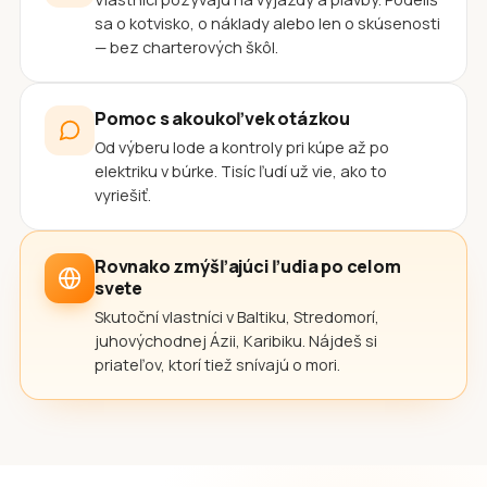
sa o kotvisko, o náklady alebo len o skúsenosti
— bez charterových škôl.
Pomoc s akoukoľvek otázkou
Od výberu lode a kontroly pri kúpe až po
elektriku v búrke. Tisíc ľudí už vie, ako to
vyriešiť.
Rovnako zmýšľajúci ľudia po celom
svete
Skutoční vlastníci v Baltiku, Stredomorí,
juhovýchodnej Ázii, Karibiku. Nájdeš si
priateľov, ktorí tiež snívajú o mori.