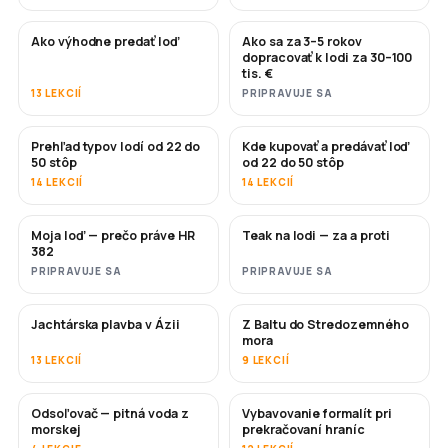
Ako výhodne predať loď
Ako sa za 3–5 rokov
NOVÉ
NOVÉ
dopracovať k lodi za 30–100
tis. €
13 LEKCIÍ
PRIPRAVUJE SA
Prehľad typov lodí od 22 do
Kde kupovať a predávať loď
ČOSKORO
ČOSKORO
50 stôp
od 22 do 50 stôp
14 LEKCIÍ
14 LEKCIÍ
Moja loď — prečo práve HR
Teak na lodi — za a proti
ČOSKORO
ČOSKORO
382
PRIPRAVUJE SA
PRIPRAVUJE SA
Jachtárska plavba v Ázii
Z Baltu do Stredozemného
ČOSKORO
ČOSKORO
mora
13 LEKCIÍ
9 LEKCIÍ
Odsoľovač — pitná voda z
Vybavovanie formalít pri
ČOSKORO
morskej
prekračovaní hraníc