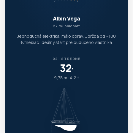
Albin Vega
27 m² plachiet
Jednoduchá elektrika, málo opráv. Údržba od ~100
€/mesiac. Ideálny štart pre budúceho vlastníka.
02 · STREDNÉ
32
′
9,75 m · 4,2 t