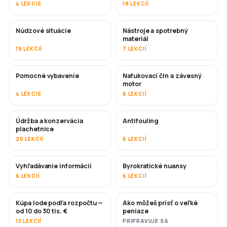
4 LEKCIE
18 LEKCIÍ
Núdzové situácie
Nástroje a spotrebný
materiál
19 LEKCIÍ
7 LEKCIÍ
Pomocné vybavenie
Nafukovací čln a závesný
motor
4 LEKCIE
6 LEKCIÍ
Údržba a konzervácia
Antifouling
ČOSKORO
plachetnice
20 LEKCIÍ
6 LEKCIÍ
Vyhľadávanie informácií
Byrokratické nuansy
6 LEKCIÍ
6 LEKCIÍ
Kúpa lode podľa rozpočtu —
Ako môžeš prísť o veľké
ČOSKORO
ČOSKORO
od 10 do 30 tis. €
peniaze
13 LEKCIÍ
PRIPRAVUJE SA