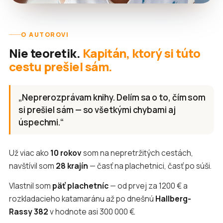
O AUTOROVI
Nie teoretik.
Kapitán, ktorý si túto
cestu prešiel sám.
„Neprerozprávam knihy. Delím sa o to, čím som
si prešiel sám — so všetkými chybami aj
úspechmi.“
Už viac ako
10 rokov
som na nepretržitých cestách,
navštívil som
28 krajín
— časť na plachetnici, časť po súši.
Vlastnil som
päť plachetníc
— od prvej za 1200 € a
rozkladacieho katamaránu až po dnešnú
Hallberg-
Rassy 382
v hodnote asi 300 000 €.