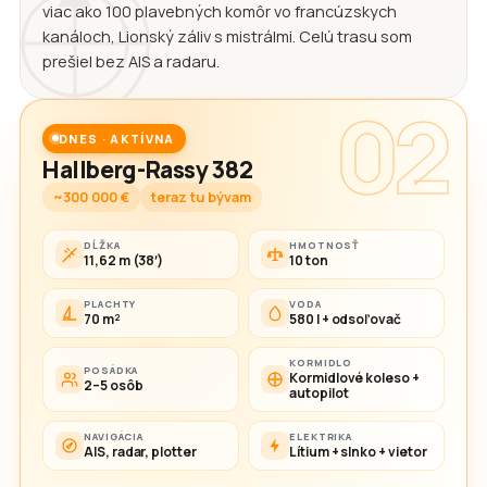
viac ako 100 plavebných komôr vo francúzskych
kanáloch, Lionský záliv s mistrálmi. Celú trasu som
prešiel bez AIS a radaru.
02
DNES · AKTÍVNA
Hallberg-Rassy 382
~300 000 €
teraz tu bývam
DĹŽKA
HMOTNOSŤ
11,62 m (38′)
10 ton
PLACHTY
VODA
70 m²
580 l + odsoľovač
KORMIDLO
POSÁDKA
Kormidlové koleso +
2–5 osôb
autopilot
NAVIGÁCIA
ELEKTRIKA
AIS, radar, plotter
Lítium + slnko + vietor