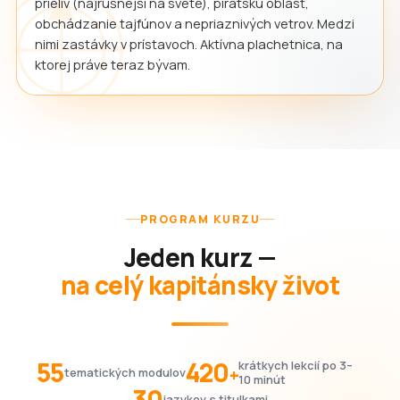
prieliv (najrušnejší na svete), pirátsku oblasť,
obchádzanie tajfúnov a nepriaznivých vetrov. Medzi
nimi zastávky v prístavoch. Aktívna plachetnica, na
ktorej práve teraz bývam.
PROGRAM KURZU
Jeden kurz —
na celý kapitánsky život
55
420
krátkych lekcií po 3–
+
tematických modulov
10 minút
30
jazykov s titulkami