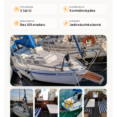
POSÁDKA
KORMIDLO
2 (až 4)
Kormidlová páka
NAVIGÁCIA
OPRAVY
Bez AIS a radaru
Jednoduché a lacné