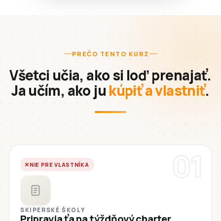
PREČO TENTO KURZ
Všetci učia, ako si loď prenajať.
Ja učím, ako ju
kúpiť a vlastniť
.
01
NIE PRE VLASTNÍKA
SKIPERSKÉ ŠKOLY
Pripravia ťa na týždňový charter