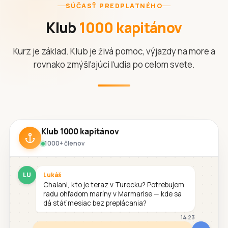
SÚČASŤ PREDPLATNÉHO
Klub
1000 kapitánov
Kurz je základ. Klub je živá pomoc, výjazdy na more a
rovnako zmýšľajúci ľudia po celom svete.
Klub 1000 kapitánov
1000+ členov
LU
Lukáš
Chalani, kto je teraz v Turecku? Potrebujem
radu ohľadom maríny v Marmarise — kde sa
dá stáť mesiac bez preplácania?
14:23