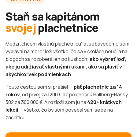
Staň sa kapitánom
svojej
plachetnice
Medzi „chcem vlastnú plachetnicu“ a „sebavedomo som
vyplával na more“ leží všetko, čo sa v školách neučí a na
blogoch sa rozoberá len po kúskoch:
ako vybrať loď,
ako ju udržiavať vlastnými rukami, ako sa plaviť v
akýchkoľvek podmienkach
.
Touto cestou som si prešiel —
päť plachetníc za 14
rokov
, od prvej za 1200 € až po dnešnú Hallberg-Rassy
382 za 300 000 €. A rozložil som ju na
420+ krátkych
lekcií
— všetko, čo by som povedal sám sebe na
začiatku.