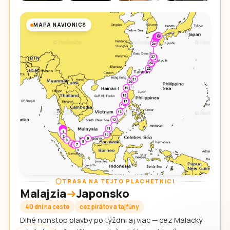
MAPA NAVIONICS
TRASA NA TEJTO PLACHETNICI
Malajzia
Japonsko
40 dní na ceste
cez pirátov a tajfúny
Dlhé nonstop plavby po týždni aj viac — cez Malacký