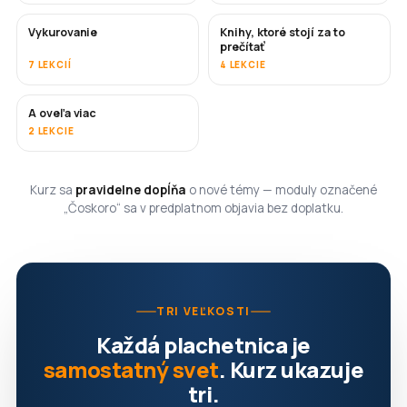
Vykurovanie
Knihy, ktoré stojí za to
ČOSKORO
ČOSKORO
prečítať
7 LEKCIÍ
4 LEKCIE
A oveľa viac
ČOSKORO
2 LEKCIE
Kurz sa
pravidelne dopĺňa
o nové témy — moduly označené
„Čoskoro“ sa v predplatnom objavia bez doplatku.
TRI VEĽKOSTI
Každá plachetnica je
samostatný svet
. Kurz ukazuje
tri.