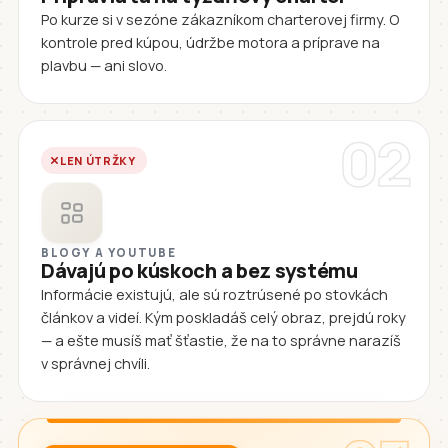
Po kurze si v sezóne zákazníkom charterovej firmy. O
kontrole pred kúpou, údržbe motora a príprave na
plavbu — ani slovo.
02
LEN ÚTRŽKY
BLOGY A YOUTUBE
Dávajú po kúskoch a bez systému
Informácie existujú, ale sú roztrúsené po stovkách
článkov a videí. Kým poskladáš celý obraz, prejdú roky
— a ešte musíš mať šťastie, že na to správne narazíš
v správnej chvíli.