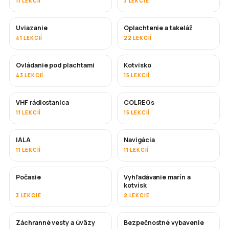
11 LEKCIÍ
3 LEKCIE
Uviazanie
Oplachtenie a takeláž
41 LEKCIÍ
22 LEKCIÍ
Ovládanie pod plachtami
Kotvisko
43 LEKCIÍ
15 LEKCIÍ
VHF rádiostanica
COLREGs
11 LEKCIÍ
15 LEKCIÍ
IALA
Navigácia
11 LEKCIÍ
11 LEKCIÍ
Počasie
Vyhľadávanie marín a
kotvísk
3 LEKCIE
2 LEKCIE
Záchranné vesty a úväzy
Bezpečnostné vybavenie