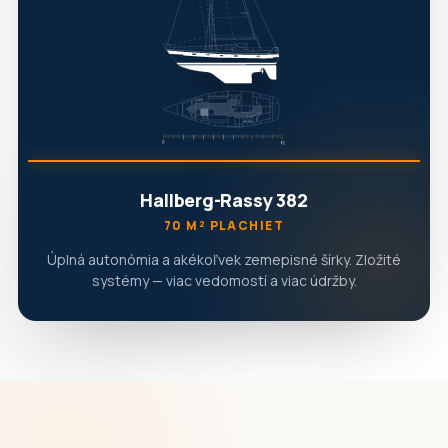
Hallberg-Rassy 382
70 M² PLACHIET
Úplná autonómia a akékoľvek zemepisné šírky. Zložité
systémy — viac vedomostí a viac údržby.