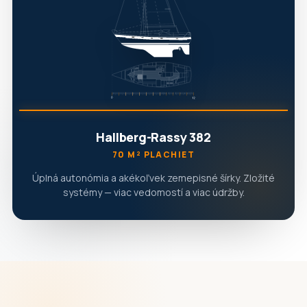
Hallberg-Rassy 382
70 M² PLACHIET
Úplná autonómia a akékoľvek zemepisné šírky. Zložité
systémy — viac vedomostí a viac údržby.