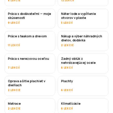
4 LEKCIE
12 LEKCIÍ
Práca s dodávateľmi — moje
Náter lode a vypĺňanie
ČOSKORO
ČOSKORO
skúsenosti
otvorov v plaste
9 LEKCIÍ
5 LEKCIÍ
Práce s teakom a drevom
Nákup a výber náhradných
ČOSKORO
dielov, dodávka
11 LEKCIÍ
2 LEKCIE
Práca s nerezovou oceľou
Zadný oblúk z
ČOSKORO
nehrdzavejúcej ocele
7 LEKCIÍ
6 LEKCIÍ
Oprava a šitie plachiet v
Plachty
ČOSKORO
dielňach
2 LEKCIE
6 LEKCIÍ
Matrace
Klimatizácie
ČOSKORO
2 LEKCIE
6 LEKCIÍ