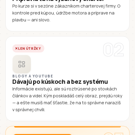
Po kurze si v sezóne zákazníkom charterovej firmy. O
kontrole pred kúpou, údržbe motora a príprave na
plavbu — ani slovo.
02
LEN ÚTRŽKY
BLOGY A YOUTUBE
Dávajú po kúskoch a bez systému
Informácie existujú, ale sú roztrúsené po stovkách
článkov a videí. Kým poskladáš celý obraz, prejdú roky
— a ešte musíš mať šťastie, že na to správne narazíš
v správnej chvíli.