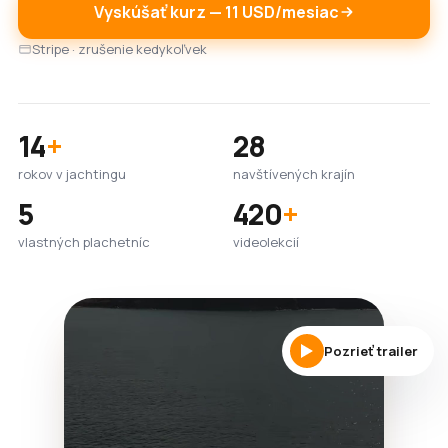
Vyskúšať kurz — 11 USD/mesiac
Stripe · zrušenie kedykoľvek
14
+
28
rokov v jachtingu
navštívených krajín
5
420
+
vlastných plachetníc
videolekcií
Pozrieť trailer