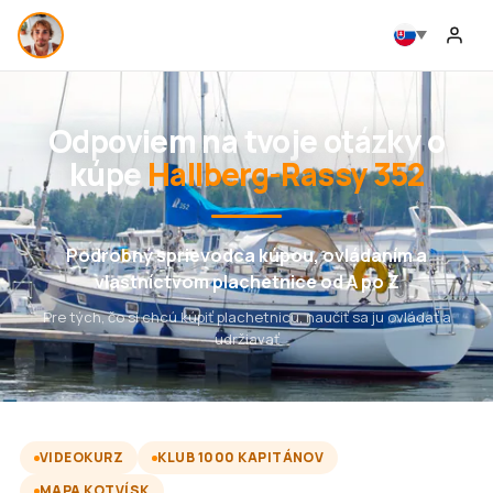
Odpoviem na tvoje otázky o
kúpe
Hallberg-Rassy 352
Podrobný sprievodca kúpou, ovládaním a
vlastníctvom plachetnice od A po Z
Pre tých, čo si chcú kúpiť plachetnicu, naučiť sa ju ovládať a
udržiavať
VIDEOKURZ
KLUB 1000 KAPITÁNOV
MAPA KOTVÍSK