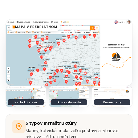
MAPA V PREDPLATNOM
Karta kotviska
Ikony vybavenia
Denné ceny
5 typov infraštruktúry
Maríny, kotviská, móla, veľké prístavy a rybárske
prístavy — filtruj podľa typu.