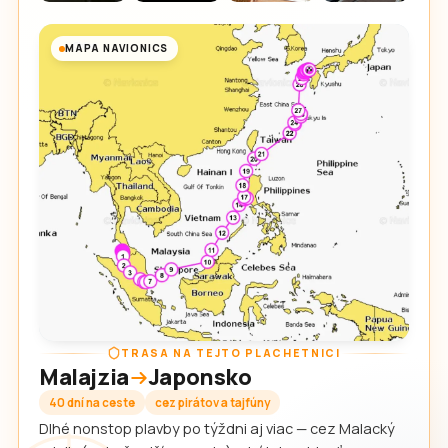
MAPA NAVIONICS
TRASA NA TEJTO PLACHETNICI
Malajzia
Japonsko
40 dní na ceste
cez pirátov a tajfúny
Dlhé nonstop plavby po týždni aj viac — cez Malacký