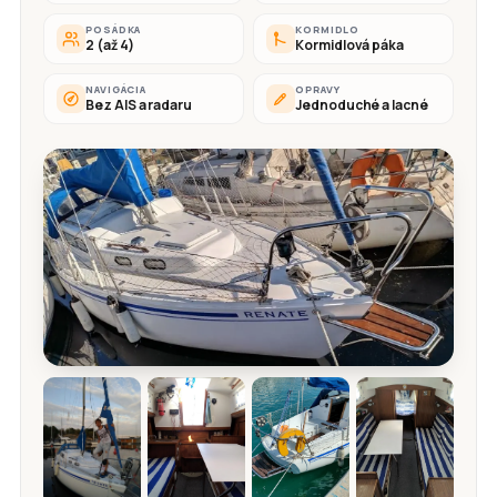
POSÁDKA
KORMIDLO
2 (až 4)
Kormidlová páka
NAVIGÁCIA
OPRAVY
Bez AIS a radaru
Jednoduché a lacné