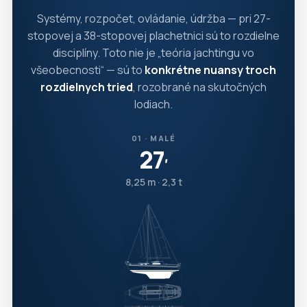
Systémy, rozpočet, ovládanie, údržba — pri 27-
stopovej a 38-stopovej plachetnici sú to rozdielne
disciplíny. Toto nie je „teória jachtingu vo
všeobecnosti“ — sú to
konkrétne nuansy troch
rozdielnych tried
, rozobrané na skutočných
lodiach.
01 · MALÉ
27
′
8,25 m · 2,3 t