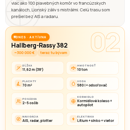
viac ako 100 plavebných komôr vo francúzskych
kanáloch, Lionský záliv s mistrálmi. Celú trasu som
prešiel bez AIS a radaru.
02
DNES · AKTÍVNA
Hallberg-Rassy 382
~300 000 €
teraz tu bývam
DĹŽKA
HMOTNOSŤ
11,62 m (38′)
10 ton
PLACHTY
VODA
70 m²
580 l + odsoľovač
KORMIDLO
POSÁDKA
Kormidlové koleso +
2–5 osôb
autopilot
NAVIGÁCIA
ELEKTRIKA
AIS, radar, plotter
Lítium + slnko + vietor