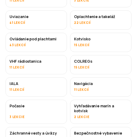
11 LEKCIÍ
3 LEKCIE
Uviazanie
Oplachtenie a takeláž
41 LEKCIÍ
22 LEKCIÍ
Ovládanie pod plachtami
Kotvisko
43 LEKCIÍ
15 LEKCIÍ
VHF rádiostanica
COLREGs
11 LEKCIÍ
15 LEKCIÍ
IALA
Navigácia
11 LEKCIÍ
11 LEKCIÍ
Počasie
Vyhľadávanie marín a
kotvísk
3 LEKCIE
2 LEKCIE
Záchranné vesty a úväzy
Bezpečnostné vybavenie