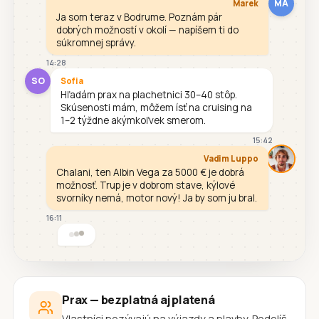
MA
Marek
Ja som teraz v Bodrume. Poznám pár
dobrých možností v okolí — napíšem ti do
súkromnej správy.
14:28
SO
Sofia
Hľadám prax na plachetnici 30–40 stôp.
Skúsenosti mám, môžem ísť na cruising na
1–2 týždne akýmkoľvek smerom.
15:42
Vadim Luppo
Chalani, ten Albin Vega za 5000 € je dobrá
možnosť. Trup je v dobrom stave, kýlové
svorníky nemá, motor nový! Ja by som ju bral.
16:11
Prax — bezplatná aj platená
Vlastníci pozývajú na výjazdy a plavby. Podelíš