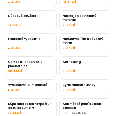
4 LEKCIE
18 LEKCIÍ
Núdzové situácie
Nástroje a spotrebný
materiál
19 LEKCIÍ
7 LEKCIÍ
Pomocné vybavenie
Nafukovací čln a závesný
motor
4 LEKCIE
6 LEKCIÍ
Údržba a konzervácia
Antifouling
ČOSKORO
plachetnice
20 LEKCIÍ
6 LEKCIÍ
Vyhľadávanie informácií
Byrokratické nuansy
6 LEKCIÍ
6 LEKCIÍ
Kúpa lode podľa rozpočtu —
Ako môžeš prísť o veľké
ČOSKORO
ČOSKORO
od 10 do 30 tis. €
peniaze
13 LEKCIÍ
PRIPRAVUJE SA