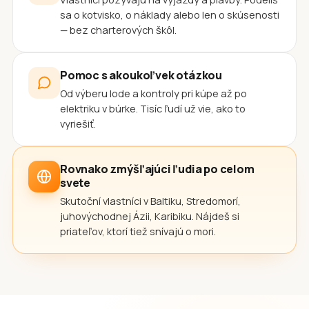
sa o kotvisko, o náklady alebo len o skúsenosti
— bez charterových škôl.
Pomoc s akoukoľvek otázkou
Od výberu lode a kontroly pri kúpe až po
elektriku v búrke. Tisíc ľudí už vie, ako to
vyriešiť.
Rovnako zmýšľajúci ľudia po celom
svete
Skutoční vlastníci v Baltiku, Stredomorí,
juhovýchodnej Ázii, Karibiku. Nájdeš si
priateľov, ktorí tiež snívajú o mori.