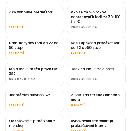
Ako výhodne predať loď
Ako sa za 3–5 rokov
NOVÉ
NOVÉ
dopracovať k lodi za 30–100
tis. €
13 LEKCIÍ
PRIPRAVUJE SA
Prehľad typov lodí od 22 do
Kde kupovať a predávať loď
ČOSKORO
ČOSKORO
50 stôp
od 22 do 50 stôp
14 LEKCIÍ
14 LEKCIÍ
Moja loď — prečo práve HR
Teak na lodi — za a proti
ČOSKORO
ČOSKORO
382
PRIPRAVUJE SA
PRIPRAVUJE SA
Jachtárska plavba v Ázii
Z Baltu do Stredozemného
ČOSKORO
ČOSKORO
mora
13 LEKCIÍ
9 LEKCIÍ
Odsoľovač — pitná voda z
Vybavovanie formalít pri
ČOSKORO
morskej
prekračovaní hraníc