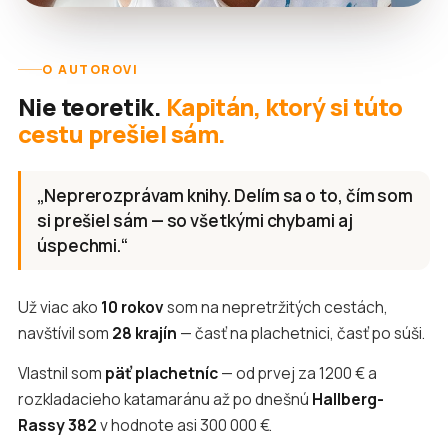
O AUTOROVI
Nie teoretik.
Kapitán, ktorý si túto
cestu prešiel sám.
„Neprerozprávam knihy. Delím sa o to, čím som
si prešiel sám — so všetkými chybami aj
úspechmi.“
Už viac ako
10 rokov
som na nepretržitých cestách,
navštívil som
28 krajín
— časť na plachetnici, časť po súši.
Vlastnil som
päť plachetníc
— od prvej za 1200 € a
rozkladacieho katamaránu až po dnešnú
Hallberg-
Rassy 382
v hodnote asi 300 000 €.