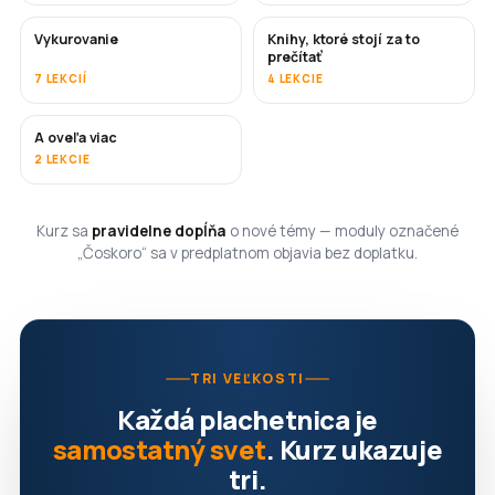
Vykurovanie
Knihy, ktoré stojí za to
ČOSKORO
ČOSKORO
prečítať
7 LEKCIÍ
4 LEKCIE
A oveľa viac
ČOSKORO
2 LEKCIE
Kurz sa
pravidelne dopĺňa
o nové témy — moduly označené
„Čoskoro“ sa v predplatnom objavia bez doplatku.
TRI VEĽKOSTI
Každá plachetnica je
samostatný svet
. Kurz ukazuje
tri.