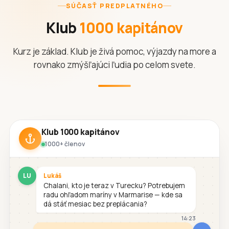
SÚČASŤ PREDPLATNÉHO
Klub
1000 kapitánov
Kurz je základ. Klub je živá pomoc, výjazdy na more a
rovnako zmýšľajúci ľudia po celom svete.
Klub 1000 kapitánov
1000+ členov
LU
Lukáš
Chalani, kto je teraz v Turecku? Potrebujem
radu ohľadom maríny v Marmarise — kde sa
dá stáť mesiac bez preplácania?
14:23