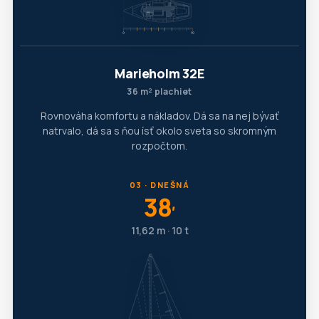
Marieholm 32E
36 m² plachiet
Rovnováha komfortu a nákladov. Dá sa na nej bývať
natrvalo, dá sa s ňou ísť okolo sveta so skromným
rozpočtom.
03 · DNEŠNÁ
38
′
11,62 m · 10 t