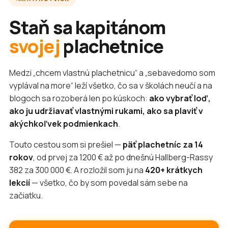
Staň sa kapitánom
svojej
plachetnice
Medzi „chcem vlastnú plachetnicu“ a „sebavedomo som
vyplával na more“ leží všetko, čo sa v školách neučí a na
blogoch sa rozoberá len po kúskoch:
ako vybrať loď,
ako ju udržiavať vlastnými rukami, ako sa plaviť v
akýchkoľvek podmienkach
.
Touto cestou som si prešiel —
päť plachetníc za 14
rokov
, od prvej za 1200 € až po dnešnú Hallberg-Rassy
382 za 300 000 €. A rozložil som ju na
420+ krátkych
lekcií
— všetko, čo by som povedal sám sebe na
začiatku.