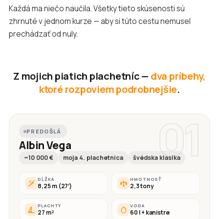
Každá ma niečo naučila. Všetky tieto skúsenosti sú
zhrnuté v jednom kurze — aby si túto cestu nemusel
prechádzať od nuly.
Z mojich piatich plachetníc —
dva príbehy,
ktoré rozpoviem podrobnejšie
.
01
PREDOŠLÁ
Albin Vega
~10 000 €
moja 4. plachetnica
švédska klasika
DĹŽKA
HMOTNOSŤ
8,25 m (27′)
2,3 tony
PLACHTY
VODA
27 m²
60 l + kanistre