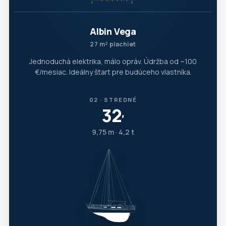
Albin Vega
27 m² plachiet
Jednoduchá elektrika, málo opráv. Údržba od ~100
€/mesiac. Ideálny štart pre budúceho vlastníka.
02 · STREDNÉ
32
′
9,75 m · 4,2 t