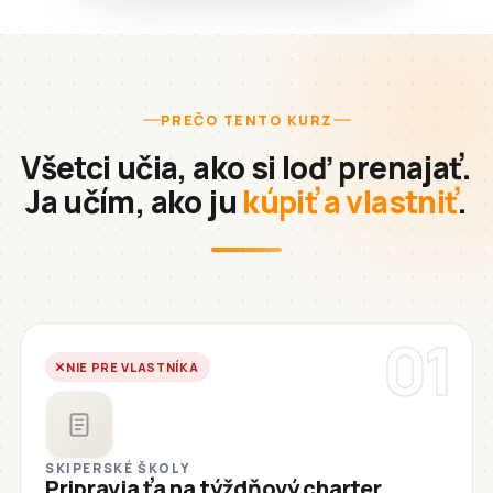
PREČO TENTO KURZ
Všetci učia, ako si loď prenajať.
Ja učím, ako ju
kúpiť a vlastniť
.
01
NIE PRE VLASTNÍKA
SKIPERSKÉ ŠKOLY
Pripravia ťa na týždňový charter