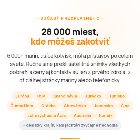
SÚČASŤ PREDPLATNÉHO
28 000 miest,
kde môžeš zakotviť
6 000+ marín, tisíce kotvísk, mól a prístavov po celom
svete. Ručne sme prešli satelitné snímky všetkých
pobreží a ceny aj kontakty sú len z prvého zdroja: z
oficiálnej stránky maríny alebo telefonicky.
Európa
USA
Škandinávia
Turecko
Tunisko
Čierna Hora
Grécko
Chorvátsko
Japonsko
Čína
Juhovýchodná Ázia
Austrália
Karibik
+ desiatky krajín, kam jachtári zvyčajne nechodia