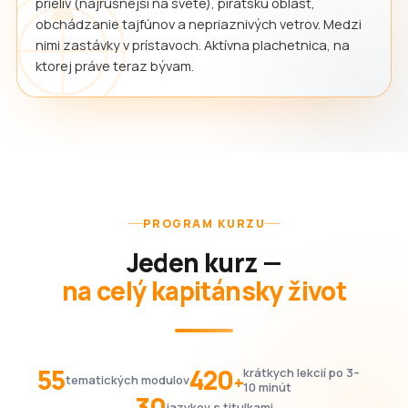
prieliv (najrušnejší na svete), pirátsku oblasť,
obchádzanie tajfúnov a nepriaznivých vetrov. Medzi
nimi zastávky v prístavoch. Aktívna plachetnica, na
ktorej práve teraz bývam.
PROGRAM KURZU
Jeden kurz —
na celý kapitánsky život
55
420
krátkych lekcií po 3–
+
tematických modulov
10 minút
30
jazykov s titulkami