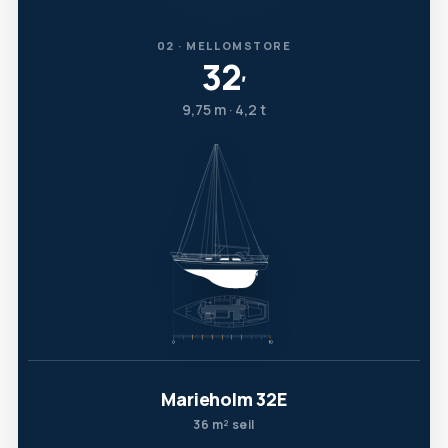
02 · MELLOMSTORE
32
′
9,75 m · 4,2 t
Marieholm 32E
36 m² seil