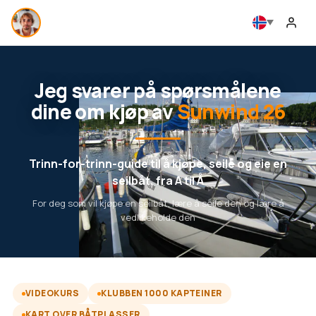
Jeg svarer på spørsmålene
dine om kjøp av
Sunwind 26
Trinn-for-trinn-guide til å kjøpe, seile og eie en
seilbåt, fra A til Å
For deg som vil kjøpe en seilbåt, lære å seile den og lære å
vedlikeholde den
VIDEOKURS
KLUBBEN 1000 KAPTEINER
KART OVER BÅTPLASSER