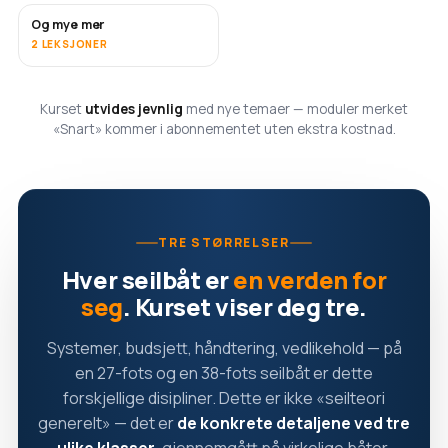
Og mye mer
SNART
2 LEKSJONER
Kurset
utvides jevnlig
med nye temaer — moduler merket
«Snart» kommer i abonnementet uten ekstra kostnad.
TRE STØRRELSER
Hver seilbåt er
en verden for
seg
. Kurset viser deg tre.
Systemer, budsjett, håndtering, vedlikehold — på
en 27-fots og en 38-fots seilbåt er dette
forskjellige disipliner. Dette er ikke «seilteori
generelt» — det er
de konkrete detaljene ved tre