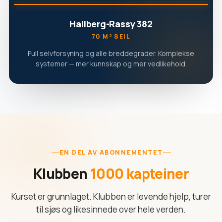
Hallberg-Rassy 382
70 M² SEIL
Full selvforsyning og alle breddegrader. Komplekse
systemer — mer kunnskap og mer vedlikehold.
EN DEL AV ABONNEMENTET
Klubben
1000 kapteiner
Kurset er grunnlaget. Klubben er levende hjelp, turer
til sjøs og likesinnede over hele verden.