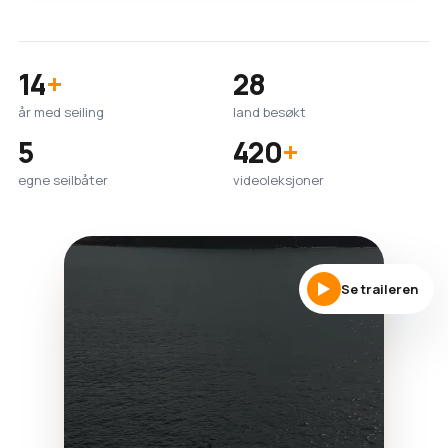
14
+
28
år med seiling
land besøkt
5
420
+
egne seilbåter
videoleksjoner
Se traileren