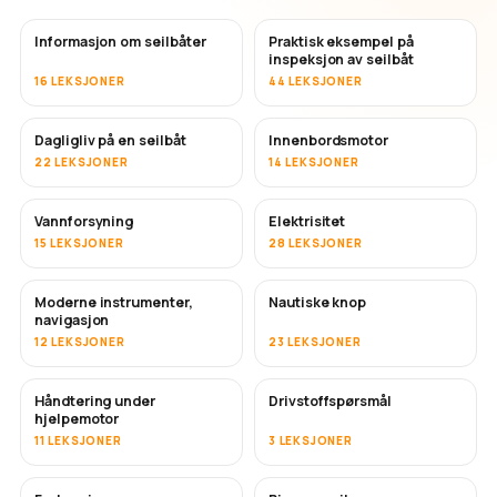
Informasjon om seilbåter
Praktisk eksempel på
inspeksjon av seilbåt
16 LEKSJONER
44 LEKSJONER
Dagligliv på en seilbåt
Innenbordsmotor
22 LEKSJONER
14 LEKSJONER
Vannforsyning
Elektrisitet
15 LEKSJONER
28 LEKSJONER
Moderne instrumenter,
Nautiske knop
navigasjon
12 LEKSJONER
23 LEKSJONER
Håndtering under
Drivstoffspørsmål
hjelpemotor
11 LEKSJONER
3 LEKSJONER