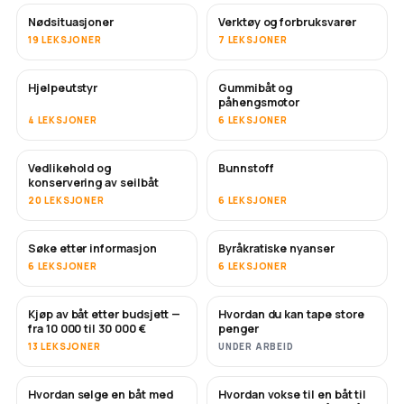
Nødsituasjoner
Verktøy og forbruksvarer
19 LEKSJONER
7 LEKSJONER
Hjelpeutstyr
Gummibåt og
påhengsmotor
4 LEKSJONER
6 LEKSJONER
Vedlikehold og
Bunnstoff
SNART
konservering av seilbåt
20 LEKSJONER
6 LEKSJONER
Søke etter informasjon
Byråkratiske nyanser
6 LEKSJONER
6 LEKSJONER
Kjøp av båt etter budsjett —
Hvordan du kan tape store
SNART
SNART
fra 10 000 til 30 000 €
penger
13 LEKSJONER
UNDER ARBEID
Hvordan selge en båt med
Hvordan vokse til en båt til
NYTT
NYTT