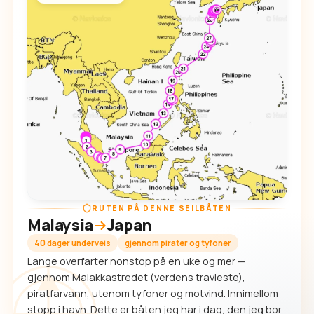
RUTEN PÅ DENNE SEILBÅTEN
Malaysia
Japan
40 dager underveis
gjennom pirater og tyfoner
Lange overfarter nonstop på en uke og mer —
gjennom Malakkastredet (verdens travleste),
piratfarvann, utenom tyfoner og motvind. Innimellom
stopp i havn. Dette er båten jeg har i dag, den jeg bor