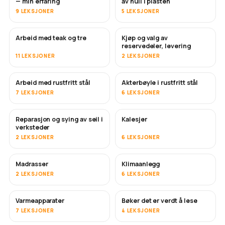
— min erfaring
av hull i plasten
9 LEKSJONER
5 LEKSJONER
Arbeid med teak og tre
Kjøp og valg av
SNART
reservedeler, levering
11 LEKSJONER
2 LEKSJONER
Arbeid med rustfritt stål
Akterbøyle i rustfritt stål
SNART
7 LEKSJONER
6 LEKSJONER
Reparasjon og sying av seil i
Kalesjer
SNART
verksteder
2 LEKSJONER
6 LEKSJONER
Madrasser
Klimaanlegg
SNART
2 LEKSJONER
6 LEKSJONER
Varmeapparater
Bøker det er verdt å lese
SNART
SNART
7 LEKSJONER
4 LEKSJONER