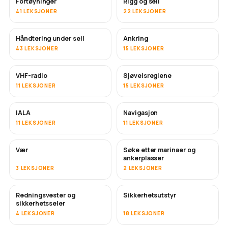
Fortøyninger
Rigg og seil
41 LEKSJONER
22 LEKSJONER
Håndtering under seil
Ankring
43 LEKSJONER
15 LEKSJONER
VHF-radio
Sjøveisreglene
11 LEKSJONER
15 LEKSJONER
IALA
Navigasjon
11 LEKSJONER
11 LEKSJONER
Vær
Søke etter marinaer og
ankerplasser
3 LEKSJONER
2 LEKSJONER
Redningsvester og
Sikkerhetsutstyr
sikkerhetsseler
4 LEKSJONER
18 LEKSJONER