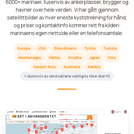
6000+ marinaer, tusenvis av ankerplasser, brygger og
havner over hele verden. Vi har gått gjennom
satellittbilder av hver eneste kyststrekning for hånd,
og priser og kontaktinfo kommer rett fra kilden:
marinaens egen nettside eller en telefonsamtale.
Europa
USA
Skandinavia
Tyrkia
Tunisia
Montenegro
Hellas
Kroatia
Japan
Kina
Sørøst-Asia
Australia
Karibia
+ dusinvis av land seilere vanligvis ikke drar til
KART I ABONNEMENTET