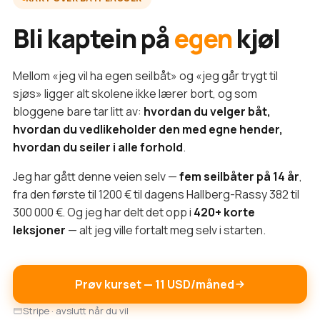
Bli kaptein på
egen
kjøl
Mellom «jeg vil ha egen seilbåt» og «jeg går trygt til
sjøs» ligger alt skolene ikke lærer bort, og som
bloggene bare tar litt av:
hvordan du velger båt,
hvordan du vedlikeholder den med egne hender,
hvordan du seiler i alle forhold
.
Jeg har gått denne veien selv —
fem seilbåter på 14 år
,
fra den første til 1200 € til dagens Hallberg-Rassy 382 til
300 000 €. Og jeg har delt det opp i
420+ korte
leksjoner
— alt jeg ville fortalt meg selv i starten.
Prøv kurset — 11 USD/måned
Stripe · avslutt når du vil