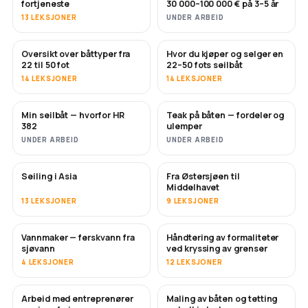
fortjeneste
30 000–100 000 € på 3–5 år
13 LEKSJONER
UNDER ARBEID
Oversikt over båttyper fra
Hvor du kjøper og selger en
SNART
SNART
22 til 50 fot
22–50 fots seilbåt
14 LEKSJONER
14 LEKSJONER
Min seilbåt — hvorfor HR
Teak på båten — fordeler og
SNART
SNART
382
ulemper
UNDER ARBEID
UNDER ARBEID
Seiling i Asia
Fra Østersjøen til
SNART
SNART
Middelhavet
13 LEKSJONER
9 LEKSJONER
Vannmaker — ferskvann fra
Håndtering av formaliteter
SNART
sjøvann
ved kryssing av grenser
4 LEKSJONER
12 LEKSJONER
Arbeid med entreprenører
Maling av båten og tetting
SNART
SNART