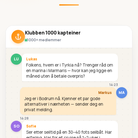
Klubben 1000 kapteiner
1000+ medlemmer
LU
Lukas
Folkens, hvem er i Tyrkia nå? Trenger råd om
en marina i Marmaris — hvor kan jeg ligge en
måned uten å betale overpris?
14:23
MA
Markus
Jeg er i Bodrum nå. Kjenner et par gode
alternativer i nærheten — sender deg en
privat melding.
14:28
SO
Sofie
Ser etter seiltid på en 30–40 fots seilbåt. Har
erfaring, klar for et cruise på 1–2 uker i