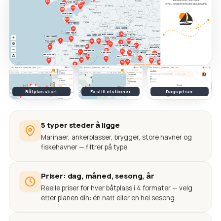
Båtplasskort
Fasilitetsikoner
Dagspriser
5 typer steder å ligge
Marinaer, ankerplasser, brygger, store havner og
fiskehavner — filtrer på type.
Priser: dag, måned, sesong, år
Reelle priser for hver båtplass i 4 formater — velg
etter planen din: én natt eller en hel sesong.