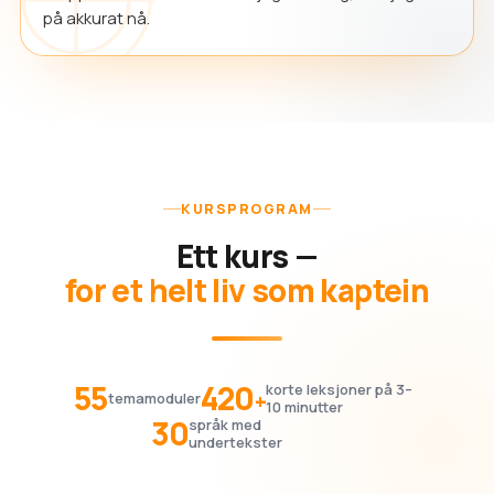
på akkurat nå.
KURSPROGRAM
Ett kurs —
for et helt liv som kaptein
55
420
korte leksjoner på 3–
+
temamoduler
10 minutter
30
språk med
undertekster