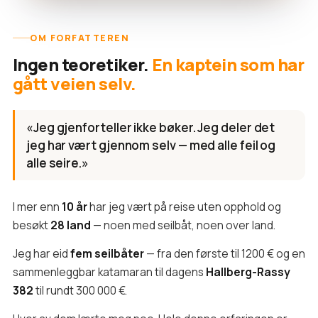
OM FORFATTEREN
Ingen teoretiker.
En kaptein som har
gått veien selv.
«Jeg gjenforteller ikke bøker. Jeg deler det
jeg har vært gjennom selv — med alle feil og
alle seire.»
I mer enn
10 år
har jeg vært på reise uten opphold og
besøkt
28 land
— noen med seilbåt, noen over land.
Jeg har eid
fem seilbåter
— fra den første til 1200 € og en
sammenleggbar katamaran til dagens
Hallberg-Rassy
382
til rundt 300 000 €.