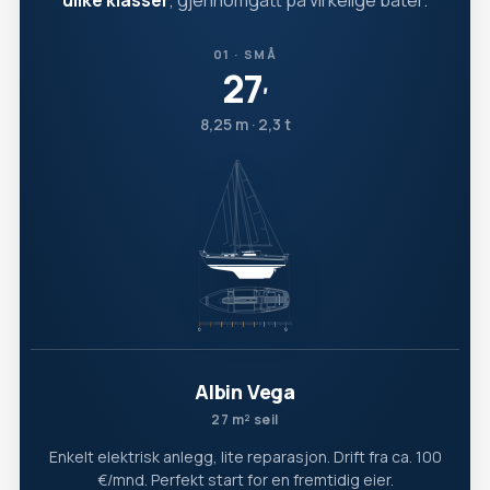
ulike klasser
, gjennomgått på virkelige båter.
01 · SMÅ
27
′
8,25 m · 2,3 t
Albin Vega
27 m² seil
Enkelt elektrisk anlegg, lite reparasjon. Drift fra ca. 100
€/mnd. Perfekt start for en fremtidig eier.