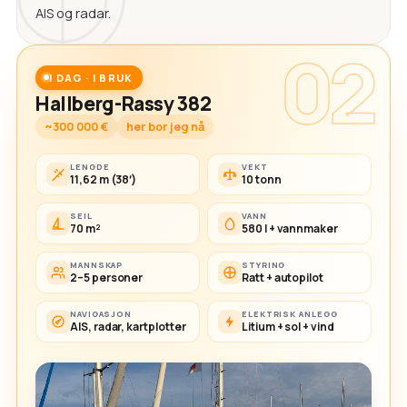
AIS og radar.
02
I DAG · I BRUK
Hallberg-Rassy 382
~300 000 €
her bor jeg nå
LENGDE
VEKT
11,62 m (38′)
10 tonn
SEIL
VANN
70 m²
580 l + vannmaker
MANNSKAP
STYRING
2–5 personer
Ratt + autopilot
NAVIGASJON
ELEKTRISK ANLEGG
AIS, radar, kartplotter
Litium + sol + vind