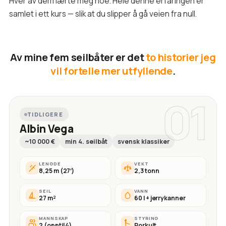
Hver av dem lærte meg noe. Hele denne erfaringen er
samlet i ett kurs — slik at du slipper å gå veien fra null.
Av mine fem seilbåter er det
to historier jeg
vil fortelle mer utfyllende
.
01
TIDLIGERE
Albin Vega
~10 000 €
min 4. seilbåt
svensk klassiker
LENGDE
VEKT
8,25 m (27′)
2,3 tonn
SEIL
VANN
27 m²
60 l + jerrykanner
MANNSKAP
STYRING
2 (opptil 4)
Rorkult