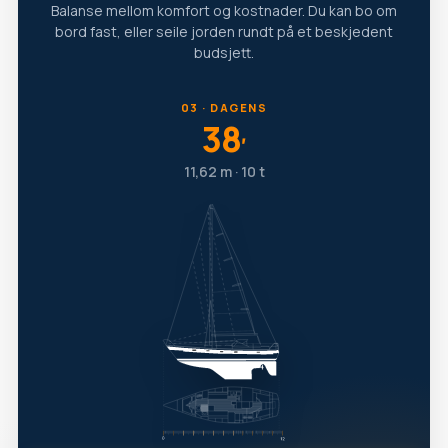
Balanse mellom komfort og kostnader. Du kan bo om
bord fast, eller seile jorden rundt på et beskjedent
budsjett.
03 · DAGENS
38
′
11,62 m · 10 t