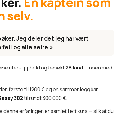
iker.
En kaptein som
n selv.
bøker. Jeg deler det jeg har vært
feil og alle seire.»
reise uten opphold og besøkt
28 land
— noen med
den første til 1200 € og en sammenleggbar
Rassy 382
til rundt 300 000 €.
denne erfaringen er samlet i ett kurs — slik at du