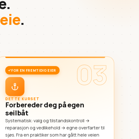
e.
 eie
.
03
FOR EN FREMTIDIG EIER
DETTE KURSET
Forbereder deg på egen
seilbåt
Systematisk: valg og tilstandskontroll →
reparasjon og vedlikehold → egne overfarter til
sjøs. Fra en praktiker som har gått hele veien