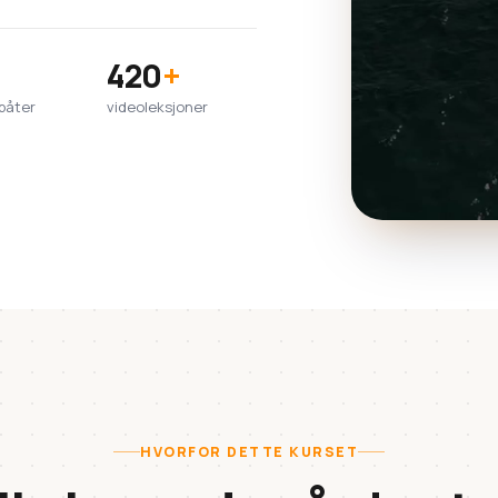
420
+
båter
videoleksjoner
HVORFOR DETTE KURSET