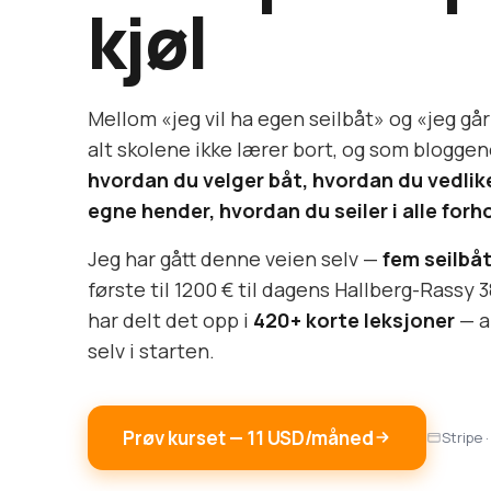
kjøl
Mellom «jeg vil ha egen seilbåt» og «jeg går t
alt skolene ikke lærer bort, og som bloggene 
hvordan du velger båt, hvordan du vedli
egne hender, hvordan du seiler i alle forh
Jeg har gått denne veien selv —
fem seilbåt
første til 1200 € til dagens Hallberg-Rassy 3
har delt det opp i
420+ korte leksjoner
— al
selv i starten.
Prøv kurset — 11 USD/måned
Stripe ·