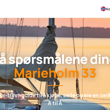
No
på spørsmålene din
Marieholm 33
or-trinn-guide til å kjøpe, seile og eie en seil
A til Å