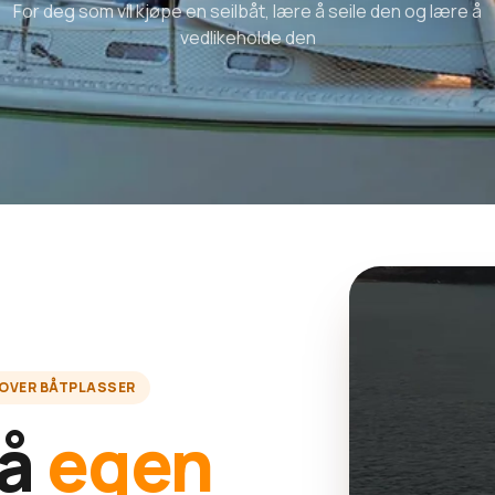
For deg som vil kjøpe en seilbåt, lære å seile den og lære å
vedlikeholde den
 OVER BÅTPLASSER
på
egen