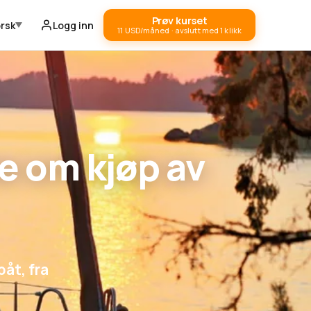
Prøv kurset
rsk
Logg inn
11 USD/måned · avslutt med 1 klikk
e om kjøp av
båt, fra