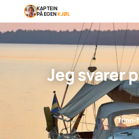
KAPTEIN
PÅ EGEN
KJØL
Jeg svarer 
Trinn-f