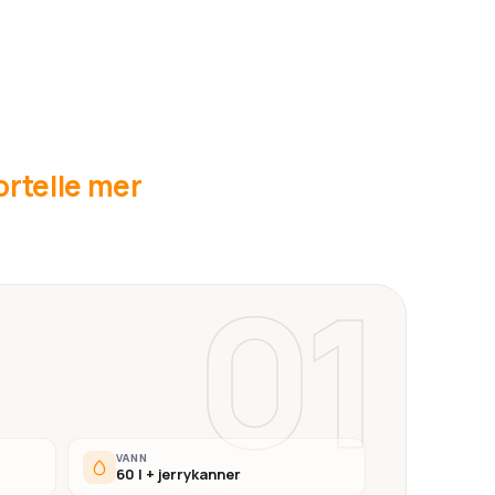
fortelle mer
01
VANN
60 l + jerrykanner