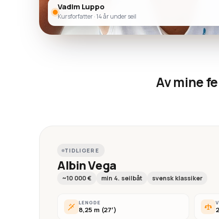
Vadim Luppo
Kursforfatter · 14 år under seil
Av mine fe
TIDLIGERE
Albin Vega
~10 000 €
min 4. seilbåt
svensk klassiker
LENGDE
8,25 m (27′)
2