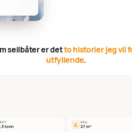
m seilbåter er det
to historier jeg vil 
utfyllende
.
VEKT
SEIL
,3 tonn
27 m²