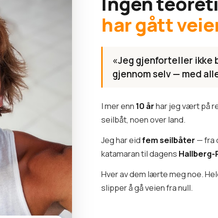
Ingen teoret
har gått veie
«Jeg gjenforteller ikke 
gjennom selv — med alle 
I mer enn
10 år
har jeg vært på 
seilbåt, noen over land.
Jeg har eid
fem seilbåter
— fra 
katamaran til dagens
Hallberg-
Hver av dem lærte meg noe. Hele 
slipper å gå veien fra null.