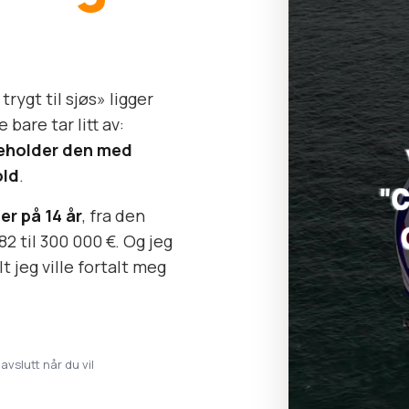
rygt til sjøs» ligger
bare tar litt av:
keholder den med
old
.
er på 14 år
, fra den
82 til 300 000 €. Og jeg
t jeg ville fortalt meg
 avslutt når du vil