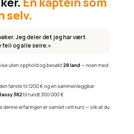
iker.
En kaptein som
n selv.
bøker. Jeg deler det jeg har vært
feil og alle seire.»
reise uten opphold og besøkt
28 land
— noen med
den første til 1200 € og en sammenleggbar
Rassy 382
til rundt 300 000 €.
denne erfaringen er samlet i ett kurs — slik at du