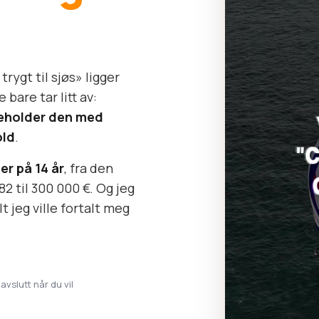
rygt til sjøs» ligger
bare tar litt av:
keholder den med
old
.
er på 14 år
, fra den
82 til 300 000 €. Og jeg
t jeg ville fortalt meg
 avslutt når du vil