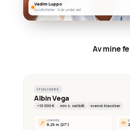
Vadim Luppo
Kursforfatter · 14 år under seil
Av mine fe
TIDLIGERE
Albin Vega
~10 000 €
min 4. seilbåt
svensk klassiker
LENGDE
8,25 m (27′)
2