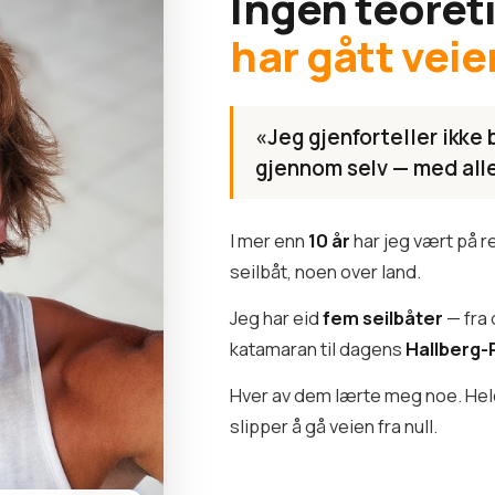
Ingen teoret
har gått veie
«Jeg gjenforteller ikke 
gjennom selv — med alle 
I mer enn
10 år
har jeg vært på 
seilbåt, noen over land.
Jeg har eid
fem seilbåter
— fra 
katamaran til dagens
Hallberg-
Hver av dem lærte meg noe. Hele 
slipper å gå veien fra null.