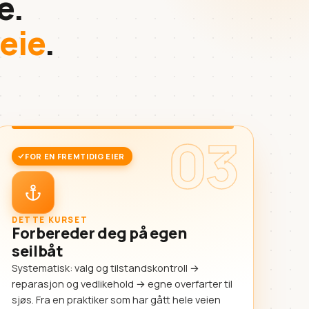
e.
 eie
.
03
FOR EN FREMTIDIG EIER
DETTE KURSET
Forbereder deg på egen
seilbåt
Systematisk: valg og tilstandskontroll →
reparasjon og vedlikehold → egne overfarter til
sjøs. Fra en praktiker som har gått hele veien