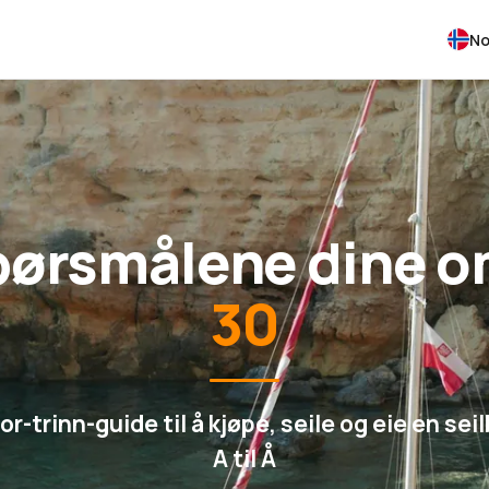
No
spørsmålene dine o
30
or-trinn-guide til å kjøpe, seile og eie en seil
A til Å