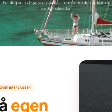
For deg som vil kjøpe en seilbåt, lære å seile den og lære å
vedlikeholde den
 OVER BÅTPLASSER
på
egen