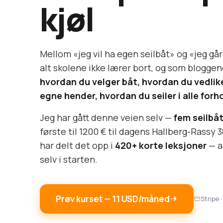
kjøl
Mellom «jeg vil ha egen seilbåt» og «jeg går t
alt skolene ikke lærer bort, og som bloggene 
hvordan du velger båt, hvordan du vedli
egne hender, hvordan du seiler i alle forh
Jeg har gått denne veien selv —
fem seilbåt
første til 1200 € til dagens Hallberg-Rassy 3
har delt det opp i
420+ korte leksjoner
— al
selv i starten.
Prøv kurset — 11 USD/måned
Stripe ·