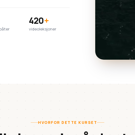
420
+
båter
videoleksjoner
HVORFOR DETTE KURSET