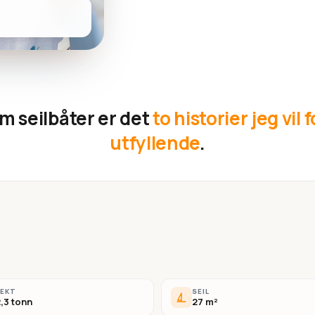
m seilbåter er det
to historier jeg vil 
utfyllende
.
VEKT
SEIL
,3 tonn
27 m²