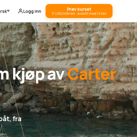
Prøv kurset
rsk
Logg inn
11 USD/måned · avslutt med 1 klikk
m kjøp av
Carter
båt, fra