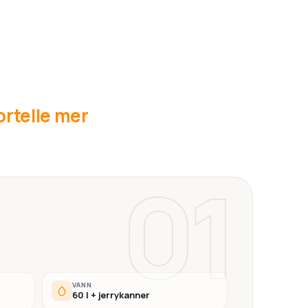
fortelle mer
01
VANN
60 l + jerrykanner