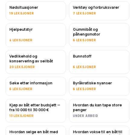
Nødsituasjoner
Verktøy og forbruksvarer
19 LEKSJONER
7 LEKSJONER
Hjelpeutstyr
Gummibåt og
påhengsmotor
4 LEKSJONER
6 LEKSJONER
Vedlikehold og
Bunnstoff
SNART
konservering av seilbåt
20 LEKSJONER
6 LEKSJONER
Søke etter informasjon
Byråkratiske nyanser
6 LEKSJONER
6 LEKSJONER
Kjøp av båt etter budsjett —
Hvordan du kan tape store
SNART
SNART
fra 10 000 til 30 000 €
penger
13 LEKSJONER
UNDER ARBEID
Hvordan selge en båt med
Hvordan vokse til en båt til
NYTT
NYTT