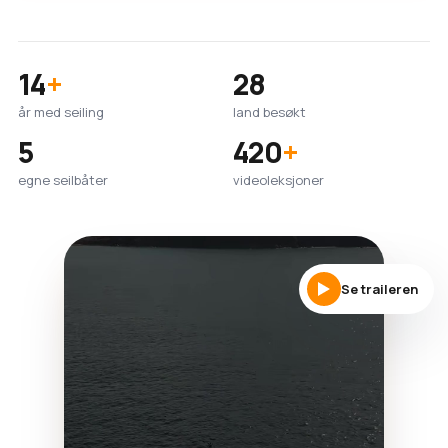
14
+
28
år med seiling
land besøkt
5
420
+
egne seilbåter
videoleksjoner
Se traileren