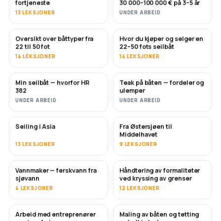
fortjeneste
30 000–100 000 € på 3–5 år
13 LEKSJONER
UNDER ARBEID
Oversikt over båttyper fra
Hvor du kjøper og selger en
SNART
SNART
22 til 50 fot
22–50 fots seilbåt
14 LEKSJONER
14 LEKSJONER
Min seilbåt — hvorfor HR
Teak på båten — fordeler og
SNART
SNART
382
ulemper
UNDER ARBEID
UNDER ARBEID
Seiling i Asia
Fra Østersjøen til
SNART
SNART
Middelhavet
13 LEKSJONER
9 LEKSJONER
Vannmaker — ferskvann fra
Håndtering av formaliteter
SNART
sjøvann
ved kryssing av grenser
4 LEKSJONER
12 LEKSJONER
Arbeid med entreprenører
Maling av båten og tetting
SNART
SNART