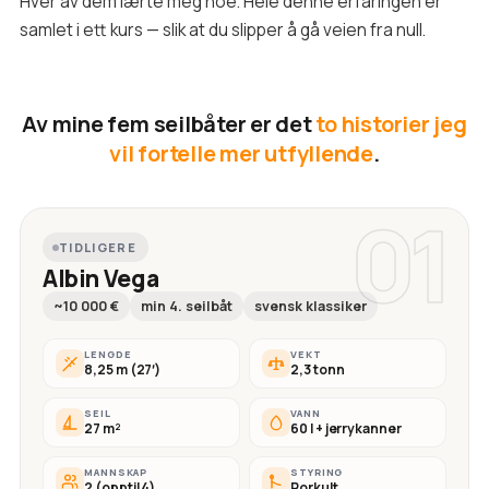
Hver av dem lærte meg noe. Hele denne erfaringen er
samlet i ett kurs — slik at du slipper å gå veien fra null.
Av mine fem seilbåter er det
to historier jeg
vil fortelle mer utfyllende
.
01
TIDLIGERE
Albin Vega
~10 000 €
min 4. seilbåt
svensk klassiker
LENGDE
VEKT
8,25 m (27′)
2,3 tonn
SEIL
VANN
27 m²
60 l + jerrykanner
MANNSKAP
STYRING
2 (opptil 4)
Rorkult