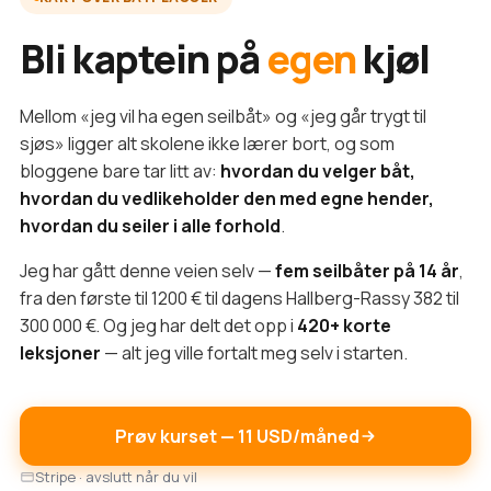
Bli kaptein på
egen
kjøl
Mellom «jeg vil ha egen seilbåt» og «jeg går trygt til
sjøs» ligger alt skolene ikke lærer bort, og som
bloggene bare tar litt av:
hvordan du velger båt,
hvordan du vedlikeholder den med egne hender,
hvordan du seiler i alle forhold
.
Jeg har gått denne veien selv —
fem seilbåter på 14 år
,
fra den første til 1200 € til dagens Hallberg-Rassy 382 til
300 000 €. Og jeg har delt det opp i
420+ korte
leksjoner
— alt jeg ville fortalt meg selv i starten.
Prøv kurset — 11 USD/måned
Stripe · avslutt når du vil