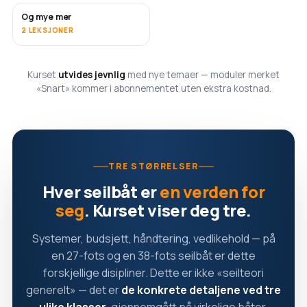
Og mye mer
SNART
2 LEKSJONER
Kurset
utvides jevnlig
med nye temaer — moduler merket
«Snart» kommer i abonnementet uten ekstra kostnad.
TRE STØRRELSER
Hver seilbåt er
en verden for
seg
. Kurset viser deg tre.
Systemer, budsjett, håndtering, vedlikehold — på
en 27-fots og en 38-fots seilbåt er dette
forskjellige disipliner. Dette er ikke «seilteori
generelt» — det er
de konkrete detaljene ved tre