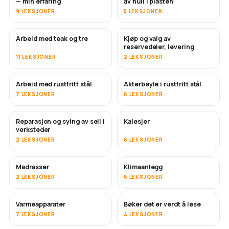
— min erfaring
av hull i plasten
9 LEKSJONER
5 LEKSJONER
Arbeid med teak og tre
Kjøp og valg av
SNART
reservedeler, levering
11 LEKSJONER
2 LEKSJONER
Arbeid med rustfritt stål
Akterbøyle i rustfritt stål
SNART
7 LEKSJONER
6 LEKSJONER
Reparasjon og sying av seil i
Kalesjer
SNART
verksteder
2 LEKSJONER
6 LEKSJONER
Madrasser
Klimaanlegg
SNART
2 LEKSJONER
6 LEKSJONER
Varmeapparater
Bøker det er verdt å lese
SNART
SNART
7 LEKSJONER
4 LEKSJONER