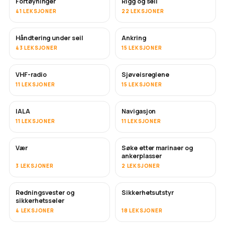
Fortøyninger
Rigg og seil
41 LEKSJONER
22 LEKSJONER
Håndtering under seil
Ankring
43 LEKSJONER
15 LEKSJONER
VHF-radio
Sjøveisreglene
11 LEKSJONER
15 LEKSJONER
IALA
Navigasjon
11 LEKSJONER
11 LEKSJONER
Vær
Søke etter marinaer og
ankerplasser
3 LEKSJONER
2 LEKSJONER
Redningsvester og
Sikkerhetsutstyr
sikkerhetsseler
4 LEKSJONER
18 LEKSJONER