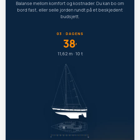
Balanse mellom komfort og kostnader. Du kan bo om
bord fast, eller seile jorden rundt på et beskjedent
budsjett.
03 · DAGENS
38
′
11,62 m · 10 t