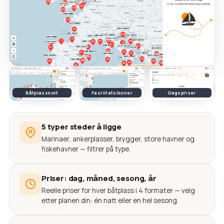
Båtplasskort
Fasilitetsikoner
Dagspriser
5 typer steder å ligge
Marinaer, ankerplasser, brygger, store havner og
fiskehavner — filtrer på type.
Priser: dag, måned, sesong, år
Reelle priser for hver båtplass i 4 formater — velg
etter planen din: én natt eller en hel sesong.