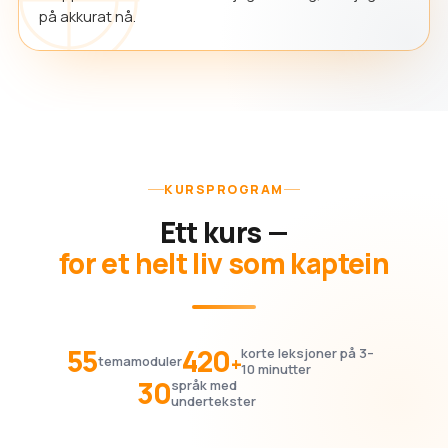
på akkurat nå.
KURSPROGRAM
Ett kurs —
for et helt liv som kaptein
55
420
korte leksjoner på 3–
+
temamoduler
10 minutter
30
språk med
undertekster