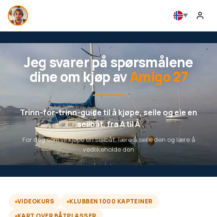
Jeg svarer på spørsmålene
dine om kjøp av
Amigo 27
Trinn-for-trinn-guide til å kjøpe, seile og eie en
seilbåt, fra A til Å
For deg som vil kjøpe en seilbåt, lære å seile den og lære å
vedlikeholde den
VIDEOKURS
KLUBBEN 1000 KAPTEINER
KART OVER BÅTPLASSER