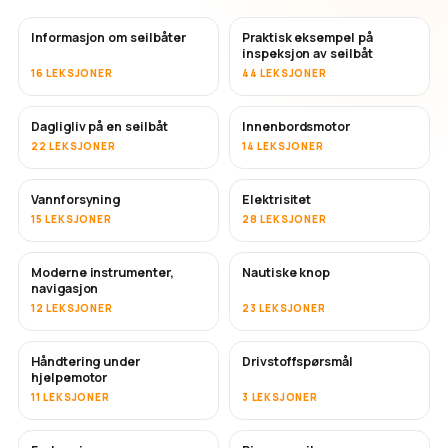
Informasjon om seilbåter
Praktisk eksempel på
inspeksjon av seilbåt
16 LEKSJONER
44 LEKSJONER
Dagligliv på en seilbåt
Innenbordsmotor
22 LEKSJONER
14 LEKSJONER
Vannforsyning
Elektrisitet
15 LEKSJONER
28 LEKSJONER
Moderne instrumenter,
Nautiske knop
navigasjon
12 LEKSJONER
23 LEKSJONER
Håndtering under
Drivstoffspørsmål
hjelpemotor
11 LEKSJONER
3 LEKSJONER