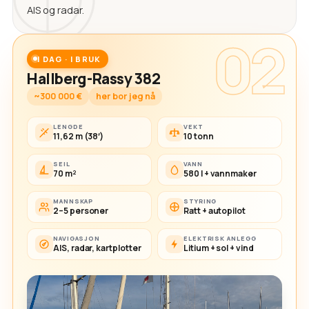
AIS og radar.
02
I DAG · I BRUK
Hallberg-Rassy 382
~300 000 €
her bor jeg nå
LENGDE
VEKT
11,62 m (38′)
10 tonn
SEIL
VANN
70 m²
580 l + vannmaker
MANNSKAP
STYRING
2–5 personer
Ratt + autopilot
NAVIGASJON
ELEKTRISK ANLEGG
AIS, radar, kartplotter
Litium + sol + vind