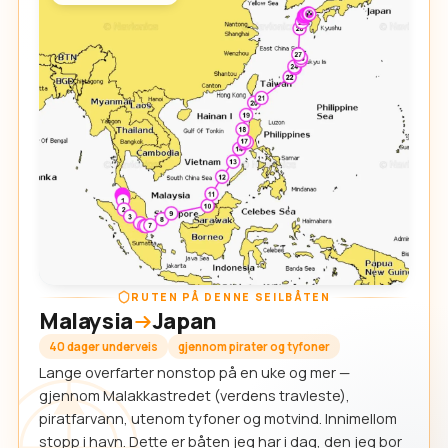
RUTEN PÅ DENNE SEILBÅTEN
Malaysia
Japan
40 dager underveis
gjennom pirater og tyfoner
Lange overfarter nonstop på en uke og mer —
gjennom Malakkastredet (verdens travleste),
piratfarvann, utenom tyfoner og motvind. Innimellom
stopp i havn. Dette er båten jeg har i dag, den jeg bor