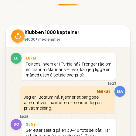
Klubben 1000 kapteiner
1000+ medlemmer
LU
Lukas
Folkens, hvem er i Tyrkia nå? Trenger råd om
en marina i Marmaris — hvor kan jeg ligge en
måned uten å betale overpris?
14:23
MA
Markus
Jeg er i Bodrum nå. Kjenner et par gode
alternativer i nærheten — sender deg en
privat melding.
14:28
SO
Sofie
Ser etter seiltid på en 30–40 fots seilbåt. Har
erfaring, klar for et cruise på 1–2 uker i