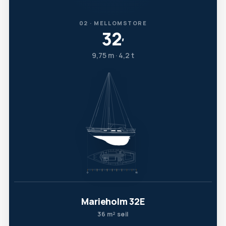
02 · MELLOMSTORE
32
′
9,75 m · 4,2 t
Marieholm 32E
36 m² seil