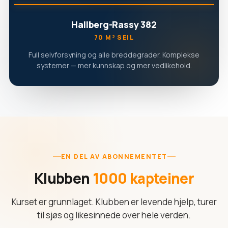
Hallberg-Rassy 382
70 M² SEIL
Full selvforsyning og alle breddegrader. Komplekse
systemer — mer kunnskap og mer vedlikehold.
EN DEL AV ABONNEMENTET
Klubben
1000 kapteiner
Kurset er grunnlaget. Klubben er levende hjelp, turer
til sjøs og likesinnede over hele verden.