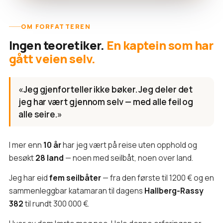
OM FORFATTEREN
Ingen teoretiker.
En kaptein som har
gått veien selv.
«Jeg gjenforteller ikke bøker. Jeg deler det
jeg har vært gjennom selv — med alle feil og
alle seire.»
I mer enn
10 år
har jeg vært på reise uten opphold og
besøkt
28 land
— noen med seilbåt, noen over land.
Jeg har eid
fem seilbåter
— fra den første til 1200 € og en
sammenleggbar katamaran til dagens
Hallberg-Rassy
382
til rundt 300 000 €.