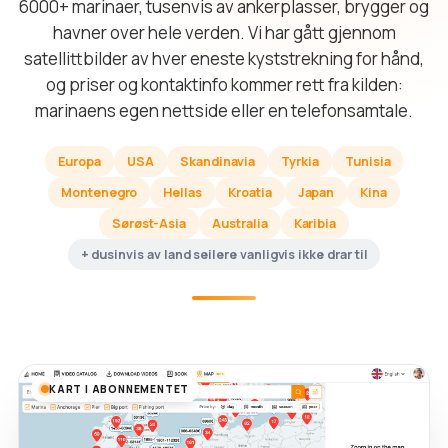
6000+ marinaer, tusenvis av ankerplasser, brygger og
havner over hele verden. Vi har gått gjennom
satellittbilder av hver eneste kyststrekning for hånd,
og priser og kontaktinfo kommer rett fra kilden:
marinaens egen nettside eller en telefonsamtale.
Europa
USA
Skandinavia
Tyrkia
Tunisia
Montenegro
Hellas
Kroatia
Japan
Kina
Sørøst-Asia
Australia
Karibia
+ dusinvis av land seilere vanligvis ikke drar til
KART I ABONNEMENTET