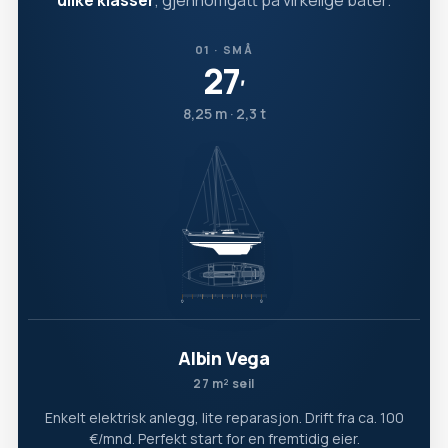
ulike klasser
, gjennomgått på virkelige båter.
01 · SMÅ
27
′
8,25 m · 2,3 t
Albin Vega
27 m² seil
Enkelt elektrisk anlegg, lite reparasjon. Drift fra ca. 100
€/mnd. Perfekt start for en fremtidig eier.